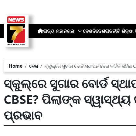
ରାଜ୍ୟ
ମହାନଗର
ଦେଶ
ବିଦେଶ
ରାଜନୀତି
ଶିକ୍ଷା 
Home
ଦେଶ
ସ୍କୁଲ୍‌ରେ ସୁଗାର ବୋର୍ଡ ସ୍ଥାପନ ନେଇ କାହିଁକି କହ
ସ୍କୁଲ୍‌ରେ ସୁଗାର ବୋର୍ଡ ସ୍ଥା
CBSE? ପିଲାଙ୍କ ସ୍ୱାସ୍ଥ
ପ୍ରଭାବ