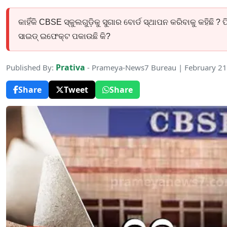
କାହିଁକି CBSE ସ୍କୁଲଗୁଡ଼ିକୁ ସୁଗାର ବୋର୍ଡ ସ୍ଥାପନ କରିବାକୁ କହିଛି ?
ସାଇଡ୍‌ ଇଫେକ୍ଟ ପକାଉଛି କି?
Prativa
Published By:
- Prameya-News7 Bureau | February 21
Share
Tweet
Share