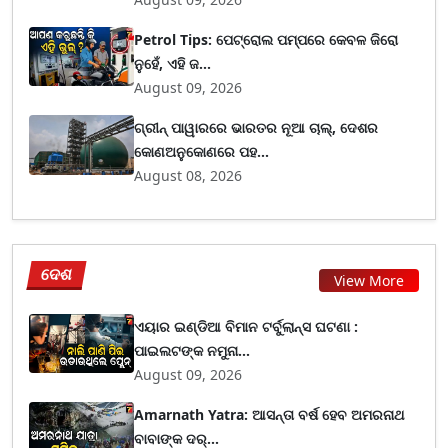
Petrol Tips: ପେଟ୍ରୋଲ ପମ୍ପରେ କେବଳ ଜିରୋ
ନୁହେଁ, ଏହି ଜ...
August 09, 2026
ଗ୍ରୀନ୍ ପାୱାରରେ ଭାରତର ନୂଆ ଚାଲ୍, ଦେଶର
କୋଣଅନୁକୋଣରେ ପହ...
August 08, 2026
ଦେଶ
View More
ଏୟାର ଇଣ୍ଡିଆ ବିମାନ ଟର୍ବୁଲାନ୍ସ ଘଟଣା :
ପାଇଲଟଙ୍କ ନମୁନା...
August 09, 2026
Amarnath Yatra: ଆସନ୍ତା ବର୍ଷ ହେବ ଅମରନାଥ
ବାବାଙ୍କ ଦର୍...