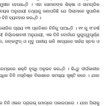
ମୁଖୀନ ହେଉଛନ୍ତି । ଏହା ସେମାନଙ୍କ ଶିକ୍ଷା ଓ ସାମଗ୍ରିକ
ତ ବୟସ ଅନୁଯାୟୀ ତଥ୍ୟରୁ ଜଣାପଡିଛି ଯେ ପିଲାମାନେ ସୁପାରିଶ
 ଚିନି ବ୍ୟବହାର କରନ୍ତି ।
ରିର ପ୍ରାୟ ୧୩ ପ୍ରତିଶତ ଚିନିରୁ ପାଆନ୍ତି । ୧୧ ରୁ ୧୮ବର୍ଷ
ିର୍ଦ୍ଦେଶାବଳୀ ଅନୁଯାୟୀ, ଏକ ଚିନି ବୋର୍ଡରେ ଗୁରୁତ୍ୱପୂର୍ଣ୍ଣ
, ଜଙ୍କଫୁଡ୍ ଓ ମୃଦୁ ପାନୀୟ ଭଳି ଖାଦ୍ୟରେ ସର୍କରା ସ୍ତର ଓ
ମ୍ଭରେ ଶକ୍ତି ବୃଦ୍ଧି ଅନୁଭବ କରନ୍ତି । କିନ୍ତୁ ଦୀର୍ଘକାଳୀନ
ିକ ଚିନି ମସ୍ତିଷ୍କ ବିକାଶରେ ସମସ୍ୟା ସୃଷ୍ଟି କରେ । ଯାହା
ିକ ଚିନି ଓଭର ଡ୍ରାଇଭ୍ ମୋଡ୍ରେ ପକାଇପାରେ । ଯାହା ପିଲାକୁ