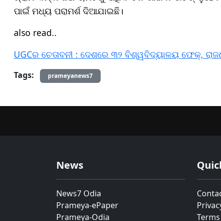
ପାଇଁ ମଧ୍ୟ ପରାମର୍ଶ ଦିଆଯାଇଛି।
also read..
UGCର ଚେତାବନୀ : ଦେଶରେ ୩୨ ବିଶ୍ୱବିଦ୍ୟାଳୟ ଫେକ୍‌, ରାଜଧା
Tags:
prameyanews7
News
Quic
News7 Odia
Conta
Prameya-ePaper
Privac
Prameya-Odia
Terms