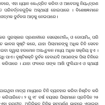
ାବରେ, ଏହା ଧ୍ୟାନ କେନ୍ଦ୍ରିତ କରିବା ଓ ଆବେଗକୁ ନିୟନ୍ତ୍ରଣ
ିବର୍ତ୍ତନଗୁଡ଼ିକ ଅସ୍ଥାୟୀ ହୋଇପାରେ । ବିଶେଷଜ୍ଞମାନେ
ାନାତ୍ମକ ଦୁର୍ବଳତା ଆଡ଼କୁ ନେଇପାରେ।
କର ପୁରସ୍କାର ପ୍ରଣାଳୀରେ ସେରୋଟୋନିନ୍ ଓ ଡୋପାମିନ୍ ପରି
୍ଚ ଭାବନା ସୃଷ୍ଟି କରେ, ଯାହା ପିଲାମାନଙ୍କୁ ଅଧିକ ଚିନି ସେବନ
ାଇବା ଦ୍ୱାରା ହରମୋନ ଅସନ୍ତୁଳନ ମଧ୍ୟ ଅଧିକ ସକ୍ରିୟ ହୁଏ ।
୍ଧି ପାଏ। ଦୃଷ୍ଟିଶକ୍ତି ଦୁର୍ବଳ ହେବାଯଦି ଆପଣଙ୍କ ପିଲା ଚିନିରେ
ଧି କରିପାରେ । ଯାହା ଫଳରେ ତାଙ୍କ ଆଖି ଫୁଲିଯାଏ ଓ ସ୍ଥାୟୀ
ଥିବା ମାତ୍ରା ମଧ୍ୟରେ ଚିନି ବ୍ୟବହାର କରିବା ନିଶ୍ଚିତ କରି
ତ କରିପାରିବେ। ୨ ରୁ ୧୮ ବର୍ଷ ବୟସର ପିଲାମାନେ ପ୍ରତିଦିନ ୨୫
 ଏହା ବ୍ୟତୀତ, ଅତିରିକ୍ତ ଚିନିକୁ ସମ୍ପୂର୍ଣ୍ଣ ଭାବରେ ଏଡାଇବା