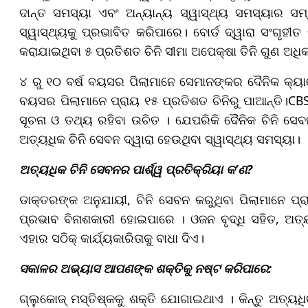
ଦାନ୍ତ ସମସ୍ୟା ଏବଂ ଅନ୍ୟାନ୍ୟ ସ୍ୱାସ୍ଥ୍ୟ ସମସ୍ୟାର ସମ୍
ସ୍ୱାସ୍ଥ୍ୟକୁ ପ୍ରଭାବିତ କରିପାରେ। ବୋର୍ଡ ଦ୍ୱାରା ସଂଗୃହୀ
କରାଯାଇଥିବା ୫ ପ୍ରତିଶତ ଚିନି ସୀମା ଅପେକ୍ଷା ତିନି ଗୁଣ ଅଧିକ
୪ ରୁ ୧୦ ବର୍ଷ ବୟସର ପିଲାମାନେ ସେମାନଙ୍କର ଦୈନିକ କ୍ୟାଲୋ
ବୟସର ପିଲାମାନେ ପ୍ରାୟ ୧୫ ପ୍ରତିଶତ ଚିନିରୁ ପାଆନ୍ତି।CBSE ନ
ସୂଚନା ଓ ତଥ୍ୟ ରହିବା ଉଚିତ । ଯେପରିକି ଦୈନିକ ଚିନି ସେବନ
ଅତ୍ୟଧିକ ଚିନି ସେବନ ଦ୍ୱାରା ହେଉଥିବା ସ୍ୱାସ୍ଥ୍ୟ ସମସ୍ୟା।
ଅତ୍ୟଧିକ ଚିନି ସେବନର ପାର୍ଶ୍ୱ ପ୍ରତିକ୍ରିୟା କ’ଣ?
ଡାକ୍ତରଙ୍କ ଅନୁଯାୟୀ, ଚିନି ସେବନ କରୁଥିବା ପିଲାମାନେ ପ୍ରାର
ପ୍ରଭାବ ବିନାଶକାରୀ ହୋଇପାରେ । ଓଜନ ବୃଦ୍ଧି ସହିତ, ଅତ୍ୟଧ
ଏହାର ସଠିକ୍ କାର୍ଯ୍ୟକାରିତାକୁ ବାଧା ଦିଏ।
ସକାଳର ଅଭ୍ୟାସ ଆପଣଙ୍କ ଶକ୍ତିକୁ ନଷ୍ଟ କରିପାରେ:
ଗ୍ଲୁକୋଜ୍ ମସ୍ତିଷ୍କକୁ ଶକ୍ତି ଯୋଗାଇଥାଏ । କିନ୍ତୁ ଅତ୍ୟଧ