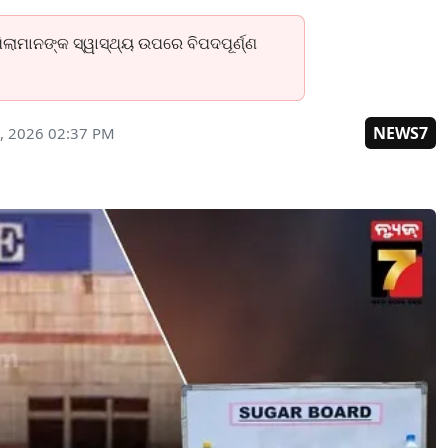
 ପିଲାମାନଙ୍କ ସ୍ୱାସ୍ଥ୍ୟ ଉପରେ ବିପଦପୂର୍ଣ୍ଣ
NEWS7
, 2026 02:37 PM