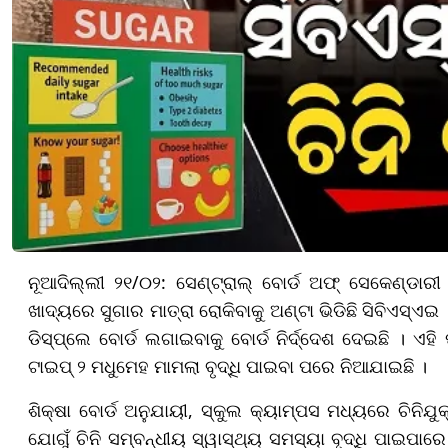
ନୂଆଦିଲ୍ଲୀ ୨୧/୦୨: ସେଣ୍ଟ୍ରାଲ୍ ବୋର୍ଡ ଅଫ୍ ସେକେଣ୍ଡାରୀ 
ଖାଦ୍ୟରେ ସୁଗାର ମାତ୍ରା ରୋକିବାକୁ ଅଣ୍ଟା ଭିଡିଛି ସିବିଏସ୍ଏଇ
ଡିସ୍ପ୍ଲେ ବୋର୍ଡ ଲଗାଇବାକୁ ବୋର୍ଡ ନିର୍ଦ୍ଦେଶ ଦେଇଛି । ଏହ
ଟାଇପ୍ ୨ ମଧୁମେହ ମାମଲା ବୃଦ୍ଧି ପାଇବା ପରେ ନିଆଯାଇଛି ।
ଶିକ୍ଷା ବୋର୍ଡ ଅନୁଯାୟୀ, ସ୍କୁଲ କ୍ୟାମ୍ପସ ମଧ୍ୟରେ ଚିନି
ଯୋଗୁଁ ଚିନି ସମ୍ବନ୍ଧୀୟ ସ୍ୱାସ୍ଥ୍ୟ ସମସ୍ୟା ବୃଦ୍ଧି ପାଇପାର