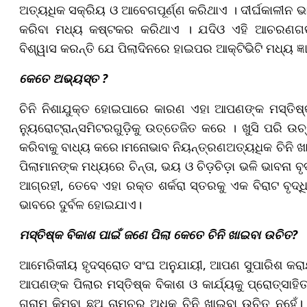
ଅତ୍ୟଧିକ ସକ୍ରିୟ ଓ ଆବେଗପୂର୍ଣ୍ଣ କରିଥାଏ । ଦୀର୍ଘକାଳୀନ ଭ
କରିବା ମଧ୍ୟ କଷ୍ଟକର କରିଥାଏ । ଯଦିଓ ଏହି ଆଚରଣଗତ ପର
ବିଶ୍ୱାସ କରନ୍ତି ଯେ ପିଲାଦିନରେ ହାଇପର ଆକ୍ଟିଭିଟି ମଧ୍ୟ ଜ୍ଞ
କେତେ ଅଭ୍ୟସ୍ତ ?
ଚିନି ନିଶାଯୁକ୍ତ ହୋଇପାରେ କାରଣ ଏହା ଆପଣଙ୍କ ମସ୍ତିଷ୍
ନ୍ୟୁରୋଟ୍ରାନ୍ସମିଟରଗୁଡ଼ିକୁ ଉତ୍ତେଜିତ କରେ । ଖୁସି ପରି ଉଚ
କରିବାକୁ ବାଧ୍ୟ କରେ।ମନୋଭାବ ନିୟନ୍ତ୍ରଣଅତ୍ୟଧିକ ଚିନି ଖ
ପିଲାମାନଙ୍କ ମଧ୍ୟରେ ଚିନ୍ତା, ଭୟ ଓ ଚିଡ଼ଚିଡ଼ା ଭଳି ଭାବନା ବୃଦ
ଆଗ୍ରହୀ, ତେବେ ଏହା ରକ୍ତ ଶର୍କରା ସ୍ତରକୁ ଏକ ବିରାଟ ବୃଦ୍
ଭାବରେ ଦୁର୍ବଳ ହୋଇଯାଏ।
ମସ୍ତିଷ୍କ ବିକାଶ ପାଇଁ ଜଣେ ପିଲା କେତେ ଚିନି ଖାଇବା ଉଚିତ?
ଆମେରିକୀୟ ହୃଦସ୍ରୋତ ସଂଘ ଅନୁଯାୟୀ, ଆପଣ ସୁପାରିଶ କରାଯାଇ
ଆପଣଙ୍କ ପିଲାର ମସ୍ତିଷ୍କ ବିକାଶ ଓ କାର୍ଯ୍ୟକୁ ପ୍ରୋତ୍ସାହି
ଗ୍ରାମ କିମ୍ବା ଛଅ ଚାମଚରୁ ଅଧିକ ଚିନି ଖାଇବା ଉଚିତ୍ ନୁହେଁ।