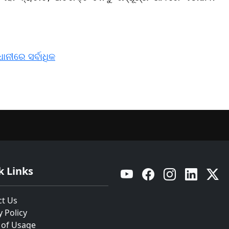
ନୀରେ ସର୍ବାଧିକ
k Links
YouTube
Facebook
Instagram
Linkedin
Twitt
ct Us
y Policy
 of Usage