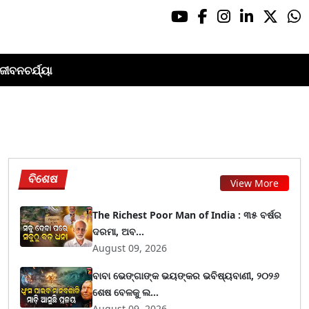
ଜୀବନଚର୍ଯ୍ୟା
ବିଶେଷ
View More
The Richest Poor Man of India : ୩୫ ବର୍ଷର
ଦରମା, ଅବ...
August 09, 2026
ବାବା ଭେଙ୍ଗାଙ୍କ ଭୟଙ୍କର ଭବିଷ୍ୟବାଣୀ, ୨୦୨୬
ଶେଷ ବେଳକୁ ଲ...
August 09, 2026