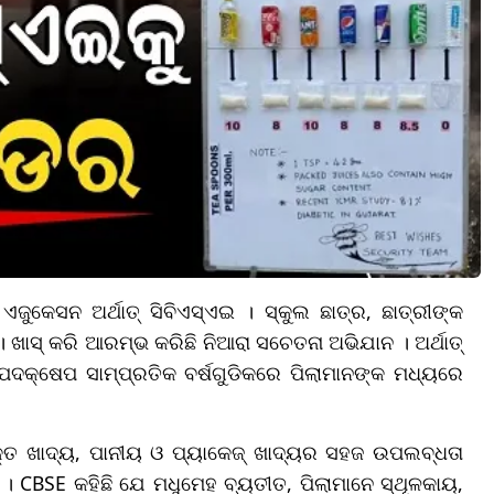
ଏଜୁକେସନ ଅର୍ଥାତ୍ ସିବିଏସ୍ଏଇ । ସ୍କୁଲ ଛାତ୍ର, ଛାତ୍ରୀଙ୍କ
 । ଖାସ୍ କରି ଆରମ୍ଭ କରିଛି ନିଆରା ସଚେତନା ଅଭିଯାନ । ଅର୍ଥାତ୍
ି ପଦକ୍ଷେପ ସାମ୍ପ୍ରତିକ ବର୍ଷଗୁଡିକରେ ପିଲାମାନଙ୍କ ମଧ୍ୟରେ
ଯୁକ୍ତ ଖାଦ୍ୟ, ପାନୀୟ ଓ ପ୍ୟାକେଜ୍ ଖାଦ୍ୟର ସହଜ ଉପଲବ୍ଧତା
େ । CBSE କହିଛି ଯେ ମଧୁମେହ ବ୍ୟତୀତ, ପିଲାମାନେ ସ୍ଥୂଳକାୟ,