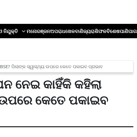
ଓ ନିଯୁକ୍ତି
ମନୋରଞ୍ଜନ
ଅପରାଧ
ଖେଳ
ବାଣିଜ୍ୟ
ରାଶିଫଳ
ବିଶେଷ
ପାଣିପାଗ
ିଲା CBSE? ପିଲାଙ୍କ ସ୍ୱାସ୍ଥ୍ୟ ଉପରେ କେତେ ପକାଇବ ପ୍ରଭାବ
ପନ ନେଇ କାହିଁକି କହିଲା
୍ୟ ଉପରେ କେତେ ପକାଇବ