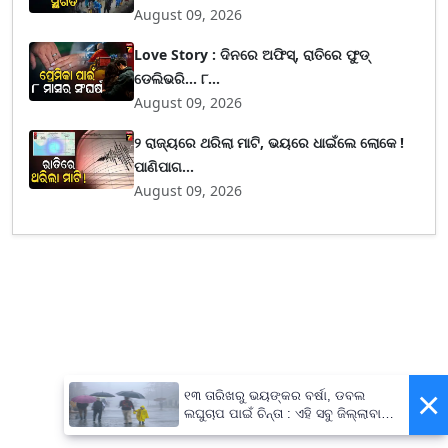
August 09, 2026
Love Story : ଦିନରେ ଅଫିସ୍, ରାତିରେ ଫୁଡ୍
ଡେଲିଭରି... ୮...
August 09, 2026
୨ ରାଜ୍ୟରେ ଥରିଲା ମାଟି, ଭୟରେ ଧାଇଁଲେ ଲୋକେ !
ପାଣିପାଗ...
August 09, 2026
×
୧୩ ତାରିଖରୁ ଭୟଙ୍କର ବର୍ଷା, ଡବଲ
ଲଘୁଚାପ ପାଇଁ ଚିନ୍ତା : ଏହି ସବୁ ଜିଲ୍ଲାବାସୀ
ରୁହନ୍ତୁ ସାବଧାନ !