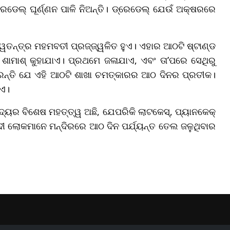
େଡେଲ୍ ଘୂର୍ଣ୍ଣନ ପାଳି ନିଅନ୍ତି। ଡ୍ରେଡେଲ୍ ଯେଉଁ ଅକ୍ଷରରେ
ତନ୍ତ୍ର ମହମବତୀ ପ୍ରଜ୍ଜ୍ୱଳିତ ହୁଏ। ଏହାର ଆଠଟି ଷ୍ଟାଣ୍ଡ
ଶାମାଶ୍ କୁହାଯାଏ। ପ୍ରଥମେ ଜଳାଯାଏ, ଏବଂ ତା’ପରେ ସେଥିରୁ
କରନ୍ତି ଯେ ଏହି ଆଠଟି ଶାଖା ଚମତ୍କାରର ଆଠ ଦିନର ପ୍ରତୀକ।
ୁଏ।
ଦ୍ୟର ବିଶେଷ ମହତ୍ତ୍ୱ ଅଛି, ଯେପରିକି ଲାଟକେସ୍, ପ୍ୟାନକେକ୍
ଲୋକମାନେ ମନ୍ଦିରରେ ଆଠ ଦିନ ପର୍ଯ୍ୟନ୍ତ ତେଲ ଜଳୁଥିବାର