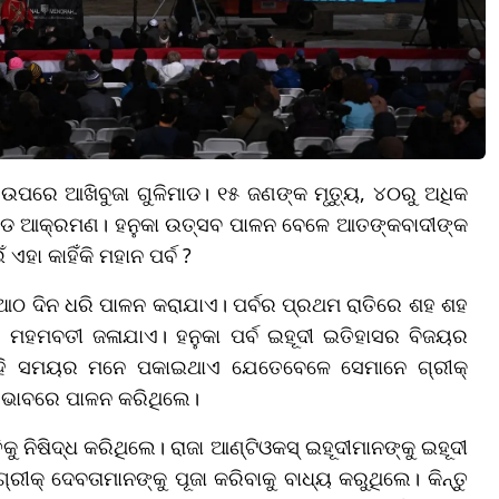
କ ଉପରେ ଆଖିବୁଜା ଗୁଳିମାଡ। ୧୫ ଜଣଙ୍କ ମୃତ୍ୟୁ, ୪୦ରୁ ଅଧିକ
 ବଡ ଆକ୍ରମଣ। ହନୁକା ଉତ୍ସବ ପାଳନ ବେଳେ ଆତଙ୍କବାଦୀଙ୍କ
ଏହା କାହିଁକି ମହାନ ପର୍ବ ?
 ଆଠ ଦିନ ଧରି ପାଳନ କରାଯାଏ। ପର୍ବର ପ୍ରଥମ ରାତିରେ ଶହ ଶହ
େ ମହମବତୀ ଜଳାଯାଏ। ହନୁକା ପର୍ବ ଇହୂଦୀ ଇତିହାସର ବିଜୟର
େ ସେହି ସମୟର ମନେ ପକାଇଥାଏ ଯେତେବେଳେ ସେମାନେ ଗ୍ରୀକ୍
ତ ଭାବରେ ପାଳନ କରିଥିଲେ।
କୁ ନିଷିଦ୍ଧ କରିଥିଲେ। ରାଜା ଆଣ୍ଟିଓକସ୍ ଇହୂଦୀମାନଙ୍କୁ ଇହୂଦୀ
ୀକ୍ ଦେବତାମାନଙ୍କୁ ପୂଜା କରିବାକୁ ବାଧ୍ୟ କରୁଥିଲେ। କିନ୍ତୁ