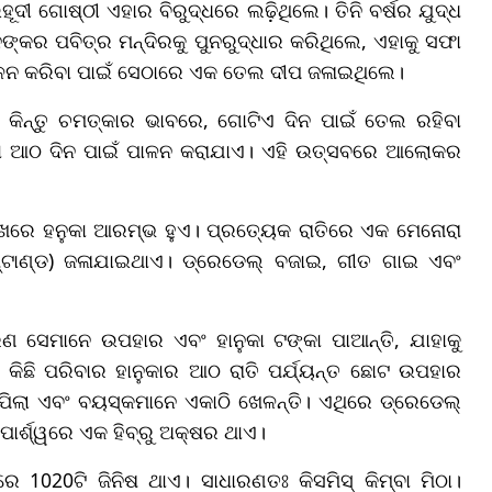
ୀ ଗୋଷ୍ଠୀ ଏହାର ବିରୁଦ୍ଧରେ ଲଢ଼ିଥିଲେ। ତିନି ବର୍ଷର ଯୁଦ୍ଧ
କର ପବିତ୍ର ମନ୍ଦିରକୁ ପୁନରୁଦ୍ଧାର କରିଥିଲେ, ଏହାକୁ ସଫା
ାଳନ କରିବା ପାଇଁ ସେଠାରେ ଏକ ତେଲ ଦୀପ ଜଳାଇଥିଲେ।
କିନ୍ତୁ ଚମତ୍କାର ଭାବରେ, ଗୋଟିଏ ଦିନ ପାଇଁ ତେଲ ରହିବା
ନୁକା ଆଠ ଦିନ ପାଇଁ ପାଳନ କରାଯାଏ। ଏହି ଉତ୍ସବରେ ଆଲୋକର
ଖରେ ହନୁକା ଆରମ୍ଭ ହୁଏ। ପ୍ରତ୍ୟେକ ରାତିରେ ଏକ ମେନୋରା
ଟାଣ୍ଡ) ଜଳାଯାଇଥାଏ। ଡ୍ରେଡେଲ୍ ବଜାଇ, ଗୀତ ଗାଇ ଏବଂ
 ସେମାନେ ଉପହାର ଏବଂ ହାନୁକା ଟଙ୍କା ପାଆନ୍ତି, ଯାହାକୁ
ି। କିଛି ପରିବାର ହାନୁକାର ଆଠ ରାତି ପର୍ଯ୍ୟନ୍ତ ଛୋଟ ଉପହାର
ିଲା ଏବଂ ବୟସ୍କମାନେ ଏକାଠି ଖେଳନ୍ତି। ଏଥିରେ ଡ୍ରେଡେଲ୍
 ପାର୍ଶ୍ୱରେ ଏକ ହିବ୍ରୁ ଅକ୍ଷର ଥାଏ।
1020ଟି ଜିନିଷ ଥାଏ। ସାଧାରଣତଃ କିସମିସ୍ କିମ୍ବା ମିଠା।