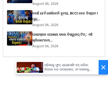
August 06, 2026
ବର୍ଷେ ଯାଏଁ ଖେଳିବେନି ବୁମରା, BCCI ଦେବ ବିଶ୍ରାମ !
ପୂର୍...
August 06, 2026
ଗାଭାସ୍କର ଘୋଷଣା କଲେ ବିଶ୍ୱକପ୍ ଟିମ୍ : ଏହି
କ୍ରିକେଟରମା...
August 06, 2026
×
ଓଡ଼ିଶାକୁ ଫୁଡ୍ ପ୍ରୋସେସିଂ ହବ୍ କରିବା
ଦିଗରେ ବଡ଼ ପଦକ୍ଷେପ, ୪୨ ହଜାରରୁ
ଅଧିକ ନିଯୁକ୍ତି ସୁଯୋଗ