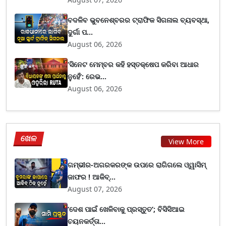
ବଦଳିବ ଭୁବନେଶ୍ବରର ଟ୍ରାଫିକ ସିଗନାଲ ବ୍ୟବସ୍ଥା,
ଦୁର୍ଗା ପ...
August 06, 2026
‘ସିନେଟ ମେମ୍ବର କହି ହସ୍ତକ୍ଷେପ କରିବା ଆଧାର
ନୁହେଁ’: ରେଭ...
August 06, 2026
ଖେଳ
View More
ଗମ୍ଭୀର-ଅଗରକରଙ୍କ ଉପରେ ରାଗିଗଲେ ଓ୍ୱାସିମ୍
ଜାଫର ! ଆକିବ୍...
August 07, 2026
‘ଦେଶ ପାଇଁ ଖେଳିବାକୁ ପ୍ରସ୍ତୁତ’; ବିସିସିଆଇ
ଚୟନକର୍ତ୍ତା...