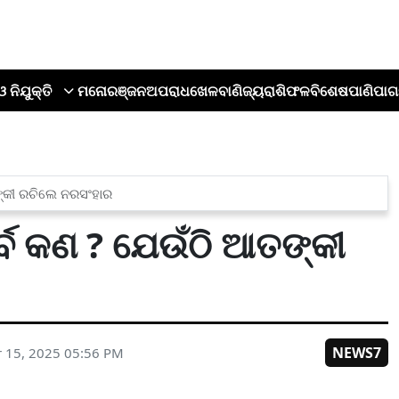
ଓ ନିଯୁକ୍ତି
ମନୋରଞ୍ଜନ
ଅପରାଧ
ଖେଳ
ବାଣିଜ୍ୟ
ରାଶିଫଳ
ବିଶେଷ
ପାଣିପାଗ
ତଙ୍କୀ ରଚିଲେ ନରସଂହାର
ର୍ବ କଣ ? ଯେଉଁଠି ଆତଙ୍କୀ
NEWS7
 15, 2025 05:56 PM