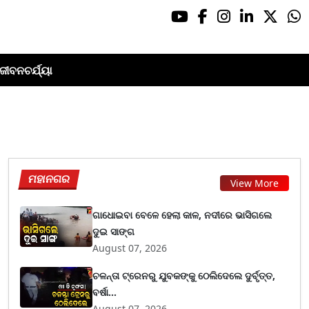
ଜୀବନଚର୍ଯ୍ୟା
ମହାନଗର
View More
ଗାଧୋଇବା ବେଳେ ହେଲା କାଳ, ନଦୀରେ ଭାସିଗଲେ
ଦୁଇ ସାଙ୍ଗ
August 07, 2026
ଚଳନ୍ତା ଟ୍ରେନରୁ ଯୁବକଙ୍କୁ ଠେଲିଦେଲେ ଦୁର୍ବୃତ୍ତ,
ବର୍ଷା...
August 07, 2026