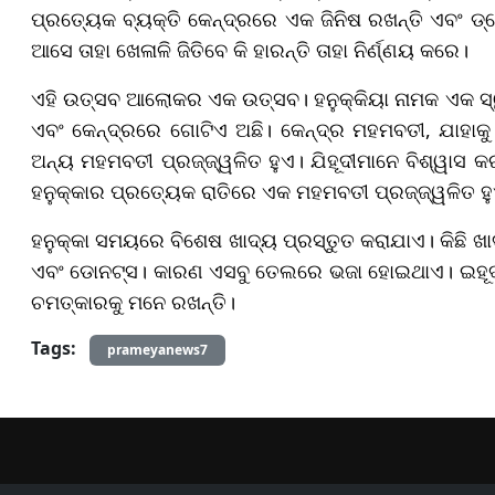
ପ୍ରତ୍ୟେକ ବ୍ୟକ୍ତି କେନ୍ଦ୍ରରେ ଏକ ଜିନିଷ ରଖନ୍ତି ଏବଂ ଡ୍ର
ଆସେ ତାହା ଖେଳାଳି ଜିତିବେ କି ହାରନ୍ତି ତାହା ନିର୍ଣ୍ଣୟ କରେ।
ଏହି ଉତ୍ସବ ଆଲୋକର ଏକ ଉତ୍ସବ। ହନୁକ୍କିୟା ନାମକ ଏକ ସ୍ୱ
ଏବଂ କେନ୍ଦ୍ରରେ ଗୋଟିଏ ଅଛି। କେନ୍ଦ୍ର ମହମବତୀ, ଯାହାକୁ 
ଅନ୍ୟ ମହମବତୀ ପ୍ରଜ୍ଜ୍ୱଳିତ ହୁଏ। ଯିହୂଦୀମାନେ ବିଶ୍ୱାସ 
ହନୁକ୍କାର ପ୍ରତ୍ୟେକ ରାତିରେ ଏକ ମହମବତୀ ପ୍ରଜ୍ଜ୍ୱଳିତ ହ
ହନୁକ୍କା ସମୟରେ ବିଶେଷ ଖାଦ୍ୟ ପ୍ରସ୍ତୁତ କରାଯାଏ। କିଛି ଖା
ଏବଂ ଡୋନଟ୍ସ। କାରଣ ଏସବୁ ତେଲରେ ଭଜା ହୋଇଥାଏ। ଇହୂଦୀ 
ଚମତ୍କାରକୁ ମନେ ରଖନ୍ତି।
Tags:
prameyanews7