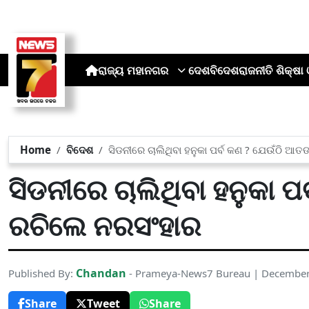
ରାଜ୍ୟ
ମହାନଗର
ଦେଶ
ବିଦେଶ
ରାଜନୀତି
ଶିକ୍ଷା 
Home
ବିଦେଶ
ସିଡନୀରେ ଚାଲିଥିବା ହନୁକା ପର୍ବ କଣ ? ଯେଉଁଠି ଆ
ସିଡନୀରେ ଚାଲିଥିବା ହନୁକା ପ
ରଚିଲେ ନରସଂହାର
Chandan
Published By:
- Prameya-News7 Bureau | December
Share
Tweet
Share