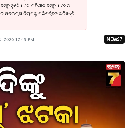
ସ୍ତୁ ନୁହେଁ । ଏହା ଗତିଶୀଳ ବସ୍ତୁ । ଏହାର
 ମନଇଚ୍ଛା ନିୟମକୁ ପରିବର୍ତ୍ତନ କରିଛନ୍ତି ।
NEWS7
5, 2026 12:49 PM