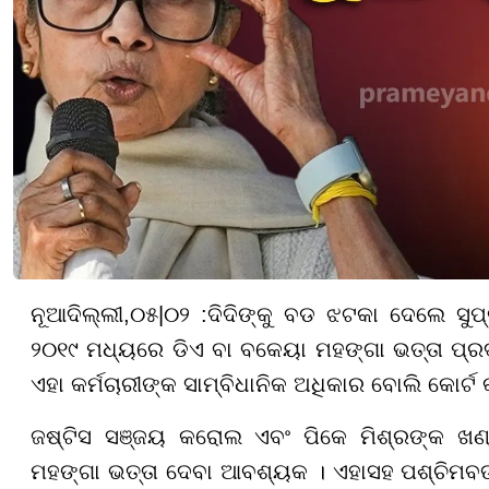
ନୂଆଦିଲ୍ଲୀ
,
୦
୫
|
୦୨ :
ଦିଦିଙ୍କୁ ବଡ ଝଟକା ଦେଲେ ସୁପ୍ର
୨୦୧୯ ମଧ୍ୟରେ ଡିଏ ବା ବକେୟା ମହଙ୍ଗା ଭତ୍ତା ପ୍ରଦାନ
ଏହା କର୍ମଚାରୀଙ୍କ ସାମ୍ବିଧାନିକ ଅଧିକାର ବୋଲି କୋର୍ଟ କ
ଜଷ୍ଟିସ ସଞ୍ଜୟ କରୋଲ ଏବଂ ପିକେ ମିଶ୍ରଙ୍କ ଖଣ୍ଡ
ମହଙ୍ଗା ଭତ୍ତା ଦେବା ଆବଶ୍ୟକ । ଏହାସହ ପଶ୍ଚିମବଙ୍