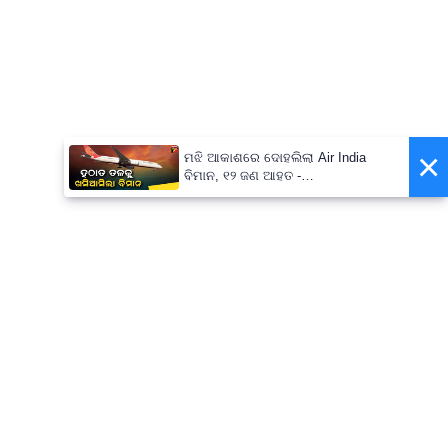
×
ମଝି ଆକାଶରେ ଦୋହଲିଲା Air India
ବିମାନ, ୧୨ ଜଣ ଆହତ -
PrameyaNews7