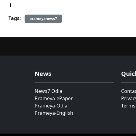
।
Tags:
prameyanews7
News
Quic
News7 Odia
Conta
Prameya-ePaper
Privac
Prameya-Odia
Terms
Prameya-English