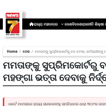
ରାଜ୍ୟ
ମହାନଗର
ଦେଶ
ବିଦେଶ
ରାଜନୀତି
ଶିକ୍ଷା 
Home
ଦେଶ
ମମତାଙ୍କୁ ସୁପ୍ରିମକୋର୍ଟରୁ ବଡ ଝଟକା, କର୍ମଚାରୀଙ୍କୁ 
ମମତାଙ୍କୁ ସୁପ୍ରିମକୋର୍ଟରୁ 
ମହଙ୍ଗା ଭତ୍ତା ଦେବାକୁ ନିର୍ଦ
କୋର୍ଟ ମାମଲାରେ ରାଜ୍ୟ ସରକାରଙ୍କୁ ସମ୍ବିଧାନର ଧାରା ୩୦୯ର ଉଦା