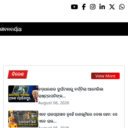
ଜୀବନଚର୍ଯ୍ୟା
ବିଦେଶ
View More
ବଡ଼ଧରଣର ଦୁର୍ଘଟଣାରୁ ବର୍ତ୍ତିଲା ଆମେରିକା
ରାଷ୍ଟ୍ରପତିଙ୍କ...
August 06, 2026
ଏବେ ରାଜପ୍ରାସାଦ ନୁହେଁ ରଣଭୂମିରେ ଦେଖା ହେବ: ସେ
ଏବେ ରାଜ...
August 05, 2026