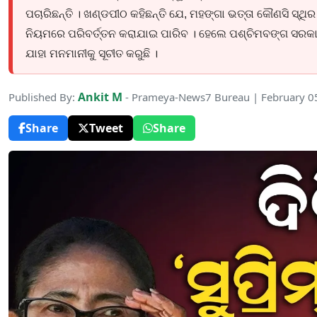
ପଚାରିଛନ୍ତି । ଖଣ୍ଡପୀଠ କହିଛନ୍ତି ଯେ, ମହଙ୍ଗା ଭତ୍ତା କୌଣସି ସ୍ଥିର ବ
ନିୟମରେ ପରିବର୍ତ୍ତନ କରାଯାଇ ପାରିବ । ହେଲେ ପଶ୍ଚିମବଙ୍ଗ ସରକାର
ଯାହା ମନମାନୀକୁ ସୂଚୀତ କରୁଛି ।
Ankit M
Published By:
- Prameya-News7 Bureau | February 0
Share
Tweet
Share