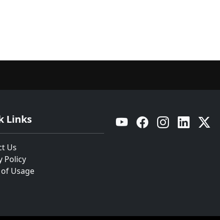
k Links
YouTube
Facebook
Instagram
Linkedin
Twitt
ct Us
y Policy
 of Usage