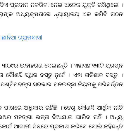
 ଡିଏ ପ୍ରଦାନ ନକରିବା ନେଇ ଅନେକ ଯୁକ୍ତି ରଖିଥିଲେ ।
ତ୍ରାଙ୍କ ଅଧ୍ୟକ୍ଷତାରେ ନ୍ୟାୟାଳୟ ଏକ କମିଟି ଗଠନ
 ଛାନିଆ ଗ୍ରାମବାସୀ
ରା ୩୦୯ର ଉଦାହରଣ ଦେଇଛନ୍ତି । ଏହାସହ ୧୩ଟି ପ୍ରଶ୍ନ
ା କୌଣସି ସ୍ଥିର ବସ୍ତୁ ନୁହେଁ । ଏହା ଗତିଶୀଳ ବସ୍ତୁ ।
 ପଶ୍ଚିମବଙ୍ଗ ସରକାର ମନଇଚ୍ଛା ନିୟମକୁ ପରିବର୍ତ୍ତନ
କ ପାଖରେ ଅଧିକାର ରହିଛି । ତେଣୁ କୌଣସି ଆର୍ଥିକ ନୀତି
ୁଇଥର ମହଙ୍ଗା ଭତ୍ତା ଦିଆଯାଇ ପାରିବ ନାହିଁ । ଅନ୍ୟ
କୋର୍ଟ ଆଗାମୀ ଦିନରେ ପ୍ରକାଶ କରିବେ ବୋଲି କହିଛନ୍ତି