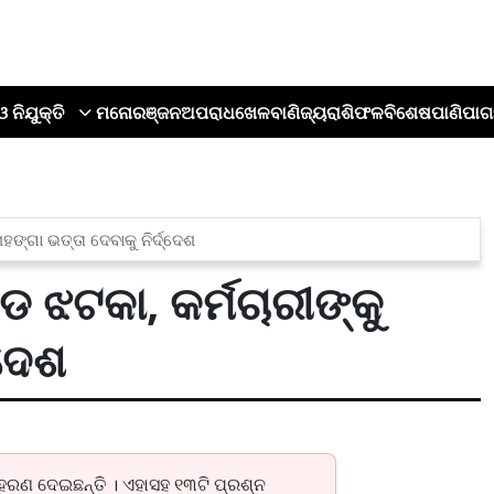
ଓ ନିଯୁକ୍ତି
ମନୋରଞ୍ଜନ
ଅପରାଧ
ଖେଳ
ବାଣିଜ୍ୟ
ରାଶିଫଳ
ବିଶେଷ
ପାଣିପାଗ
ମହଙ୍ଗା ଭତ୍ତା ଦେବାକୁ ନିର୍ଦ୍ଦେଶ
ବଡ ଝଟକା, କର୍ମଚାରୀଙ୍କୁ
୍ଦେଶ
ହରଣ ଦେଇଛନ୍ତି । ଏହାସହ ୧୩ଟି ପ୍ରଶ୍ନ