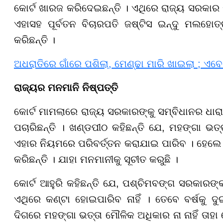
କୋର୍ଟ ଖାରଜ କରିଦେଇଛନ୍ତି । ଏଥିରେ ରାଜ୍ୟ ସରକାର
ଏହାସହ ପୂର୍ବତନ ବିଚାରପତି ଜଷ୍ଟିସ ଇନ୍ଦୁ ମଲହୋ
କରିଛନ୍ତି ।
ଅଧରାତିରେ ଗାଁରେ ପଶିଲା, ମେଣ୍ଢା ମାରି ଖାଇଲା ; ଏବେ
ରାଜ୍ୟର ମନମାନି ନିଷ୍ପତ୍ତି
କୋର୍ଟ ମାମଲାରେ ରାଜ୍ୟ ସରକାରଙ୍କୁ ସମ୍ବିଧାନର ଧା
ପଚାରିଛନ୍ତି । ଖଣ୍ଡପୀଠ କହିଛନ୍ତି ଯେ, ମହଙ୍ଗା ଭତ୍ତ
ଏହାର ନିୟମରେ ପରିବର୍ତ୍ତନ କରାଯାଇ ପାରିବ । ହେଲେ
କରିଛନ୍ତି । ଯାହା ମନମାନୀକୁ ସୂଚୀତ କରୁଛି ।
କୋର୍ଟ ଆହୁରି କହିଛନ୍ତି ଯେ, ପଶ୍ଚିମବଙ୍ଗ ସରକାରଙ୍
ଏଥିରେ କଣ୍ଟା ହୋଇପାରିବ ନାହିଁ । ତେବେ ବର୍ଷକୁ ଦ
ଦିଗରେ ମହଙ୍ଗା ଭତ୍ତା ମୌଳିକ ଅଧିକାର ନା ନାହିଁ ତାହା 