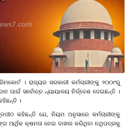
ିମକୋର୍ଟ । ରାଜ୍ୟର ସରକାରୀ କର୍ମଚାରୀଙ୍କୁ ୨୦୦୯ରୁ
 ପାଇଁ ସର୍ବୋଚ୍ଚ ନ୍ୟାୟାଳୟ ନିର୍ଦ୍ଦେଶ ଦେଇଛନ୍ତି ।
ହିଛନ୍ତି ।
ପୀଠ କହିଛନ୍ତି ଯେ, ନିୟମ ଅନୁସାରେ କର୍ମଚାରୀଙ୍କୁ
ଗ ଆର୍ଥିକ କ୍ଷମତା ନେଇ ଦାଖଲ କରିଥିବା ନଥିପତ୍ରକୁ