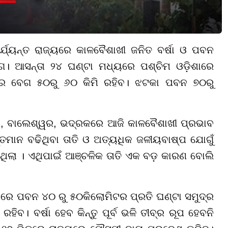
ର୍ଯ୍ୟନ୍ତ ରାଜ୍ୟରେ କାଳବୈଶାଖୀ ଜନିତ ବର୍ଷା ଓ ପବନ
ଭାଗ। ଆସନ୍ତା ୨୪ ଘଣ୍ଟା ମଧ୍ୟରେ ପଶ୍ଚିମ ଓଡ଼ିଶାରେ
ନର ବେଗ ୫୦ରୁ ୬୦ କିମି ରହିବ। ଝଟକା ପବନ ୭୦ରୁ
ପୁର, ବାଲେଶ୍ୱର, ଭଦ୍ରକରେ ଆଜି କାଳବୈଶାଖୀ ପ୍ରଭାବ
୍ତ୍ତମାନ ବଢିଥିବା ତାତି ଓ ଅତ୍ୟଧିକ ଜଳୀୟବାଷ୍ପ ଯୋଗୁଁ
ଲା । ଏଥିପାଇଁ ଆଞ୍ଚଳିକ ତାତି ଏକ ବଡ଼ କାରଣ ବୋଲି
୍ୟରେ ପବନ ୪୦ ରୁ ୫୦କିଲୋମିଟର ପ୍ରତି ଘଣ୍ଟା ସମୁଦ୍ର
ିବ। ବର୍ଷା ହେବ କିନ୍ତୁ ପୂର୍ବ ଭଳି ତୀବ୍ର ରୂପ ହେବନି