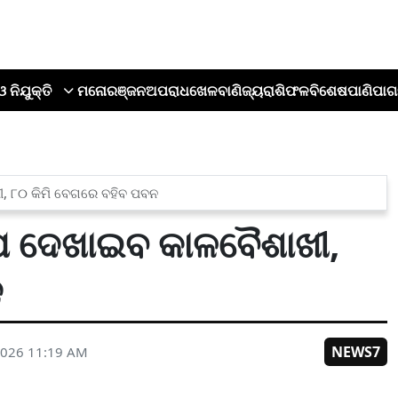
ଓ ନିଯୁକ୍ତି
ମନୋରଞ୍ଜନ
ଅପରାଧ
ଖେଳ
ବାଣିଜ୍ୟ
ରାଶିଫଳ
ବିଶେଷ
ପାଣିପାଗ
ୀ, ୮୦ କିମି ବେଗରେ ବହିବ ପବନ
ୋପ ଦେଖାଇବ କାଳବୈଶାଖୀ,
ନ
NEWS7
2026 11:19 AM