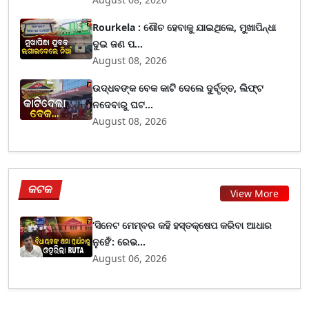
Rourkela : ଶୌଚ ହେବାକୁ ଯାଇଥିଲେ, ମୁଖାପିନ୍ଧା
ଦୁଇ ଜଣ ପ...
August 08, 2026
ଉଦ୍ଧବଙ୍କ ବେକ କାଟି ଦେଲେ ଦୁର୍ବୃତ୍ତ, ଲିଫ୍ଟ
ନଦେବାରୁ ଘଟ...
August 08, 2026
କଟକ
View More
‘ସିନେଟ ମେମ୍ବର କହି ହସ୍ତକ୍ଷେପ କରିବା ଆଧାର
ନୁହେଁ’: ରେଭ...
August 06, 2026