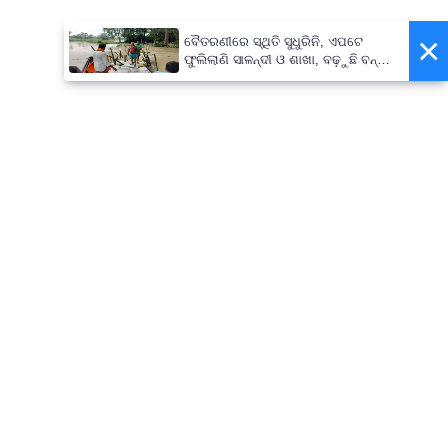
×
ବୈତରଣୀରେ ସ୍ଥିତି ସୁଧୁରିନି, ଏପଟେ
ଫୁଲିଲାଣି ସାଳନ୍ଦୀ ଓ ଶାଖା, ବଢ଼ୁଛି ବନ୍ୟା
ଭୟ