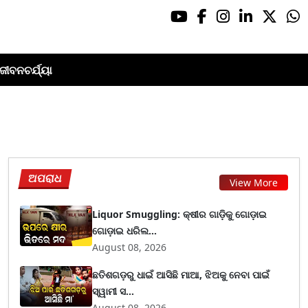
ଜୀବନଚର୍ଯ୍ୟା
ଅପରାଧ
View More
Liquor Smuggling: କ୍ଷୀର ଗାଡ଼ିକୁ ଗୋଡ଼ାଇ
ଗୋଡ଼ାଇ ଧରିଲ...
August 08, 2026
ଛତିଶଗଡ଼ରୁ ଧାଇଁ ଆସିଛି ମାଆ, ଝିଅକୁ ନେବା ପାଇଁ
ସ୍ୱାମୀ ସ...
August 08, 2026