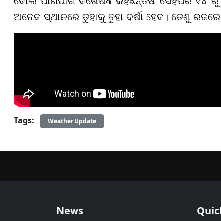
ବୋଲି ପାଣିପାଗ ବିଶେଷଜ୍ଞ କହିଛନ୍ତିଷ ସେହିପରି ୧୪ 
ଅନେକ ସ୍ଥାନରେ ତୁହାକୁ ତୁହା ବର୍ଷା ହେବ। ତେଣୁ ରଜରେ
Tags:
Weather Update
News
Quic