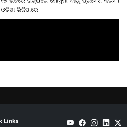
ରୁ ୧୭ ଭିତରେ ରାଜ୍ୟରେ ମୌସୁମୀ ବାୟୁ ପ୍ରବେଶ କରିବ।
 ଓଡିଶା ଭିଜିପାରେ।
k Links
YouTube
Facebook
Instagram
Linkedin
Twitt