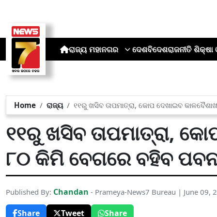
ରାଜ୍ୟ
ମହାନଗର
ଦେଶ
ବିଦେଶ
ରାଜନୀତି
ଶିକ୍ଷା 
Home
ରାଜ୍ୟ
୧୧ରୁ ଖସିବ ତାପମାତ୍ରା, କୋପ ଦେଖାଇବ କାଳବୈଶାଖ
୧୧ରୁ ଖସିବ ତାପମାତ୍ରା, କ
୮୦ କିମି ବେଗରେ ବହିବ ପବ
Chandan
Published By:
- Prameya-News7 Bureau | June 09, 
Share
Tweet
Share