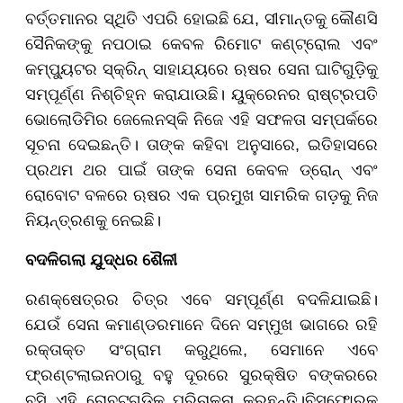
ବର୍ତ୍ତମାନର ସ୍ଥିତି ଏପରି ହୋଇଛି ଯେ, ସୀମାନ୍ତକୁ କୌଣସି
ସୈନିକଙ୍କୁ ନପଠାଇ କେବଳ ରିମୋଟ କଣ୍ଟ୍ରୋଲ ଏବଂ
କମ୍ପ୍ୟୁଟର ସ୍କ୍ରିନ୍ ସାହାଯ୍ୟରେ ଋଷର ସେନା ଘାଟିଗୁଡ଼ିକୁ
ସମ୍ପୂର୍ଣ୍ଣ ନିଶ୍ଚିହ୍ନ କରାଯାଉଛି। ୟୁକ୍ରେନର ରାଷ୍ଟ୍ରପତି
ଭୋଲୋଡିମିର ଜେଲେନସ୍କି ନିଜେ ଏହି ସଫଳତା ସମ୍ପର୍କରେ
ସୂଚନା ଦେଇଛନ୍ତି। ତାଙ୍କ କହିବା ଅନୁସାରେ, ଇତିହାସରେ
ପ୍ରଥମ ଥର ପାଇଁ ତାଙ୍କ ସେନା କେବଳ ଡ୍ରୋନ୍ ଏବଂ
ରୋବୋଟ ବଳରେ ଋଷର ଏକ ପ୍ରମୁଖ ସାମରିକ ଗଡ଼କୁ ନିଜ
ନିୟନ୍ତ୍ରଣକୁ ନେଇଛି।
ବଦଳିଗଲା ଯୁଦ୍ଧର ଶୈଳୀ
ରଣକ୍ଷେତ୍ରର ଚିତ୍ର ଏବେ ସମ୍ପୂର୍ଣ୍ଣ ବଦଳିଯାଇଛି।
ଯେଉଁ ସେନା କମାଣ୍ଡରମାନେ ଦିନେ ସମ୍ମୁଖ ଭାଗରେ ରହି
ରକ୍ତାକ୍ତ ସଂଗ୍ରାମ କରୁଥିଲେ, ସେମାନେ ଏବେ
ଫ୍ରଣ୍ଟଲାଇନଠାରୁ ବହୁ ଦୂରରେ ସୁରକ୍ଷିତ ବଙ୍କରରେ
ବସି ଏହି ରୋବଟଗୁଡ଼ିକୁ ପରିଚାଳନା କରୁଛନ୍ତି।ବିସ୍ଫୋରକ