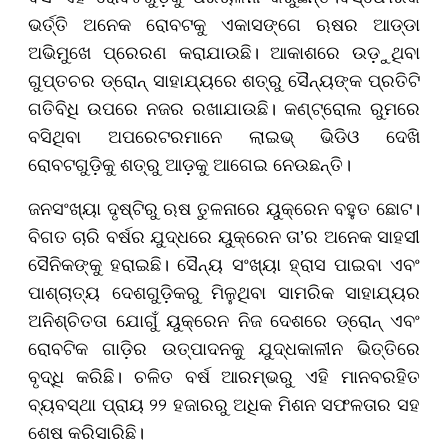
ଭର୍ତ୍ତି ଅନେକ ରୋବଟକୁ ଏକାସଙ୍ଗେ ଋଷର ଆଡ୍ଡା
ଅଭିମୁଖେ ପ୍ରେରଣ କରାଯାଉଛି। ଆକାଶରେ ଉଡ଼ୁଥିବା
ଗୁପ୍ତଚର ଡ୍ରୋନ୍ ସାହାଯ୍ୟରେ ଶତ୍ରୁ ସୈନ୍ୟଙ୍କ ପ୍ରତିଟି
ଗତିବିଧି ଉପରେ ନଜର ରଖାଯାଉଛି। କଣ୍ଟ୍ରୋଲ ରୁମରେ
ବସିଥିବା ଅପରେଟରମାନେ ଲାଇଭ୍ ଭିଡିଓ ଦେଖି
ରୋବଟଗୁଡ଼ିକୁ ଶତ୍ରୁ ଆଡ଼କୁ ଆଗେଇ ନେଉଛନ୍ତି।
ଜନସଂଖ୍ୟା ଦୃଷ୍ଟିରୁ ଋଷ ତୁଳନାରେ ୟୁକ୍ରେନ ବହୁତ ଛୋଟ।
ବିଗତ ଚାରି ବର୍ଷର ଯୁଦ୍ଧରେ ୟୁକ୍ରେନ ତା’ର ଅନେକ ସାହସୀ
ସୈନିକଙ୍କୁ ହରାଇଛି। ସୈନ୍ୟ ସଂଖ୍ୟା ହ୍ରାସ ପାଇବା ଏବଂ
ପାଶ୍ଚାତ୍ୟ ଦେଶଗୁଡ଼ିକରୁ ମିଳୁଥିବା ସାମରିକ ସାହାଯ୍ୟର
ଅନିଶ୍ଚିତତା ଯୋଗୁଁ ୟୁକ୍ରେନ ନିଜ ଦେଶରେ ଡ୍ରୋନ୍ ଏବଂ
ରୋବଟିକ ଗାଡ଼ିର ଉତ୍ପାଦନକୁ ଯୁଦ୍ଧକାଳୀନ ଭିତ୍ତିରେ
ବୃଦ୍ଧି କରିଛି। ଚଳିତ ବର୍ଷ ଆରମ୍ଭରୁ ଏହି ମାନବରହିତ
ବ୍ୟବସ୍ଥା ପ୍ରାୟ ୨୨ ହଜାରରୁ ଅଧିକ ମିଶନ ସଫଳତାର ସହ
ଶେଷ କରିସାରିଛି।