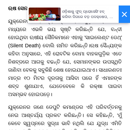
ଋଷ ସେନା ଶିବିରରେ 'ସାଇଲେଣ୍ଟ ଡେଥ୍'ର ଆତଙ୍କ
×
ଓଡ଼ିଶାକୁ ଫୁଡ୍ ପ୍ରୋସେସିଂ ହବ୍
କରିବା ଦିଗରେ ବଡ଼ ପଦକ୍ଷେପ, ୪୨
ୟୁକ୍ରେନର ଏହି ଗ୍ରାଉଣ୍ଡ ରୋବଟଗୁଡ଼ିକ ଋଷ ସେନା
ହଜାରରୁ ଅଧିକ ନିଯୁକ୍ତି ସୁଯୋଗ
ମଧ୍ୟରେ ଏଭଳି ଭୟ ସୃଷ୍ଟି କରିଛନ୍ତି ଯେ, ବନ୍ଦୀ
ହୋଇଥିବା ଋଷୀୟ ସୈନିକମାନେ ଏହାକୁ 'ସାଇଲେଣ୍ଟ ଡେଥ୍'
(Silent Death) ବୋଲି ନାମିତ କରିଛନ୍ତି।ଋଷ ସୈନ୍ୟଙ୍କ
କହିବା ଅନୁସାରେ, ଏହି ରୋବଟିକ ବୋମା ବାହକଗୁଡ଼ିକ ଏତେ
ନିଶବ୍ଦରେ ଆଗକୁ ବଢନ୍ତି ଯେ, ସେମାନଙ୍କର ଉପସ୍ଥିତି
ଜାଣିବା ବେଳକୁ ସବୁକିଛି ଶେଷ ହୋଇଯାଇଥାଏ। ସାଧାରଣତଃ
ମାତ୍ର ୧୦ ମିଟର ଦୂରତାକୁ ଆସିବା ପରେ ହିଁ ଏମାନଙ୍କ
ଶବ୍ଦ ଶୁଣାଯାଏ, ଯେତେବେଳେ କି ରକ୍ଷା ପାଇବା
ଅସମ୍ଭବ ହୋଇପଡ଼େ।
ୟୁକ୍ରେନର ଜଣେ ଡେପୁଟି କମାଣ୍ଡର ଏହି ପରିବର୍ତ୍ତନକୁ
ନେଇ ଆଶ୍ଚର୍ଯ୍ୟ ପ୍ରକଟ କରିଛନ୍ତି। ସେ କହିଛନ୍ତି, ‘ମୁଁ
କେବେ ସ୍ୱପ୍ନରେ ସୁଦ୍ଧା ଭାବି ନଥିଲି ଯେ ଯୁଦ୍ଧ ଏମିତି