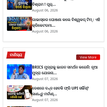
ବିଶ୍ରାମ ! ପୂର୍...
August 06, 2026
ଗାଭାସ୍କର ଘୋଷଣା କଲେ ବିଶ୍ୱକପ୍ ଟିମ୍ : ଏହି
କ୍ରିକେଟରମା...
August 06, 2026
ବାଣିଜ୍ୟ
View More
BRICS ମୁଦ୍ରାକୁ ଭାରତ ସମର୍ଥନ କରେନି: ନୂଆ
ମୁଦ୍ରା ଯୋଜନା...
August 07, 2026
ଦେଶରେ ବନ୍ଦ ହେବକି ଫ୍ରି UPI ସର୍ଭିସ୍?
ଜାଣନ୍ତୁ ମର୍ଚାଣ୍...
August 07, 2026