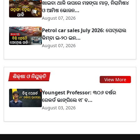
ଖାଇବା ଥାଳି ଉପରେ ମହଙ୍ଗା ମାଡ଼, ନିରାମିଷ୪
ଓ ଆମିଷ ଭୋଜନ...
August 07, 2026
Petrol car sales July 2026: ପେଟ୍ରୋଲ
କିମ୍ବା ଇ-୨୦ ଇନ...
August 07, 2026
ଶିକ୍ଷା ଓ ନିଯୁକ୍ତି
View More
Youngest Professor: ୩୦୬ ବର୍ଷର
ରେକର୍ଡ ଭାଙ୍ଗିଲେ ୧୮ ବ...
August 03, 2026