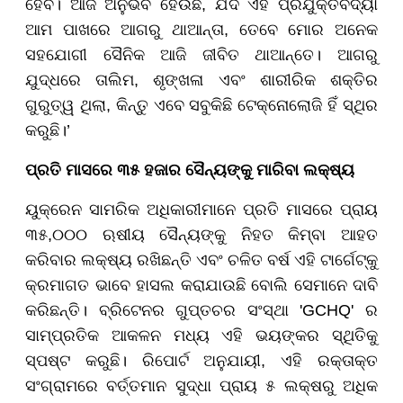
ହେବ। ଆଜି ଅନୁଭବ ହେଉଛି, ଯଦି ଏହି ପ୍ରଯୁକ୍ତିବିଦ୍ୟା
ଆମ ପାଖରେ ଆଗରୁ ଥାଆନ୍ତା, ତେବେ ମୋର ଅନେକ
ସହଯୋଗୀ ସୈନିକ ଆଜି ଜୀବିତ ଥାଆନ୍ତେ। ଆଗରୁ
ଯୁଦ୍ଧରେ ତାଲିମ, ଶୃଙ୍ଖଳା ଏବଂ ଶାରୀରିକ ଶକ୍ତିର
ଗୁରୁତ୍ୱ ଥିଲା, କିନ୍ତୁ ଏବେ ସବୁକିଛି ଟେକ୍ନୋଲୋଜି ହିଁ ସ୍ଥିର
କରୁଛି।’
ପ୍ରତି ମାସରେ ୩୫ ହଜାର ସୈନ୍ୟଙ୍କୁ ମାରିବା ଲକ୍ଷ୍ୟ
ୟୁକ୍ରେନ ସାମରିକ ଅଧିକାରୀମାନେ ପ୍ରତି ମାସରେ ପ୍ରାୟ
୩୫,୦୦୦ ଋଷୀୟ ସୈନ୍ୟଙ୍କୁ ନିହତ କିମ୍ବା ଆହତ
କରିବାର ଲକ୍ଷ୍ୟ ରଖିଛନ୍ତି ଏବଂ ଚଳିତ ବର୍ଷ ଏହି ଟାର୍ଗେଟ୍କୁ
କ୍ରମାଗତ ଭାବେ ହାସଲ କରାଯାଉଛି ବୋଲି ସେମାନେ ଦାବି
କରିଛନ୍ତି। ବ୍ରିଟେନର ଗୁପ୍ତଚର ସଂସ୍ଥା 'GCHQ' ର
ସାମ୍ପ୍ରତିକ ଆକଳନ ମଧ୍ୟ ଏହି ଭୟଙ୍କର ସ୍ଥିତିକୁ
ସ୍ପଷ୍ଟ କରୁଛି। ରିପୋର୍ଟ ଅନୁଯାୟୀ, ଏହି ରକ୍ତାକ୍ତ
ସଂଗ୍ରାମରେ ବର୍ତ୍ତମାନ ସୁଦ୍ଧା ପ୍ରାୟ ୫ ଲକ୍ଷରୁ ଅଧିକ