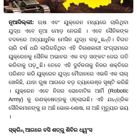
ନୂଆଦିଲ୍ଲୀ:
ଋଷ ଏବଂ ୟୁକ୍ରେନ ମଧ୍ୟରେ ଚାଲିଥିବା
ଯୁଦ୍ଧ ଏବେ ନୂଆ ମୋଡ଼ ନେଇଛି । ଏବେ ସୈନିକଙ୍କ
ବଦଳରେ ଅତ୍ୟାଧୁନିକ ମେସିନ ଯୁଦ୍ଧ ଲଢ଼ୁଛନ୍ତି। ବିଗତ
ଚାରି ବର୍ଷ ଧରି ଲାଗିରହିଥିବା ଏହି ବିନାଶକାରୀ ସଂଗ୍ରାମରେ
ୟୁକ୍ରେନକୁ ସୈନିକ ଅଭାବର ଏକ ବଡ଼ ସଙ୍କଟ ଦେଇ ଗତି
କରିବାକୁ ପଡ଼ୁଛି। ତେବେ ଏହି ଦୁର୍ବଳତାକୁ ନିଜର ଶକ୍ତିରେ
ପରିଣତ କରି ୟୁକ୍ରେନ ଯୁଦ୍ଧ ମୈଦାନରେ ଏଭଳି ଏକ ଚାଲ୍
ଖେଳିଛି, ଯାହା ରୁଷ ଆଗରେ ବଡ଼ ଚ୍ୟାଲେଞ୍ଜ ସୃଷ୍ଟି କରିଛି
। ୟୁକ୍ରେନ ଏବେ ନିଜର ରୋବୋଟିକ ଆର୍ମି (Robotic
Army) କୁ ରଣକ୍ଷେତ୍ରକୁ ଓହ୍ଲାଇଛି। ଏହି ଯାନ୍ତ୍ରିକ
ସୈନିକମାନଙ୍କୁ ନା ଅଛି ଭୋକ-ଶୋଷ, ନା ଅଛି ମୃତ୍ୟୁର ଭୟ
।
ସ୍କ୍ରିନ୍ ଆଗରେ ବସି ଶତ୍ରୁ ଶିବିର ଧ୍ୱଂସ