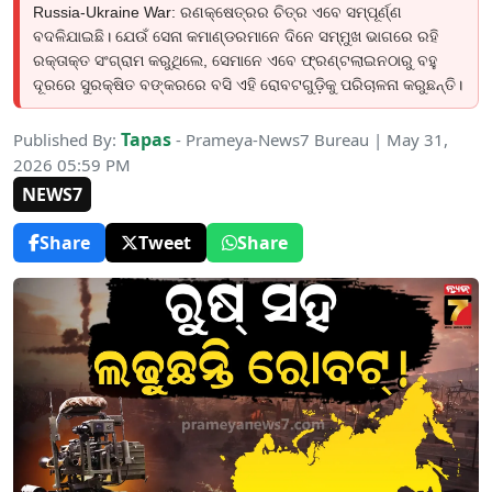
Russia-Ukraine War: ରଣକ୍ଷେତ୍ରର ଚିତ୍ର ଏବେ ସମ୍ପୂର୍ଣ୍ଣ
ବଦଳିଯାଇଛି। ଯେଉଁ ସେନା କମାଣ୍ଡରମାନେ ଦିନେ ସମ୍ମୁଖ ଭାଗରେ ରହି
ରକ୍ତାକ୍ତ ସଂଗ୍ରାମ କରୁଥିଲେ, ସେମାନେ ଏବେ ଫ୍ରଣ୍ଟଲାଇନଠାରୁ ବହୁ
ଦୂରରେ ସୁରକ୍ଷିତ ବଙ୍କରରେ ବସି ଏହି ରୋବଟଗୁଡ଼ିକୁ ପରିଚାଳନା କରୁଛନ୍ତି।
Tapas
Published By:
- Prameya-News7 Bureau | May 31,
2026 05:59 PM
NEWS7
Share
Tweet
Share