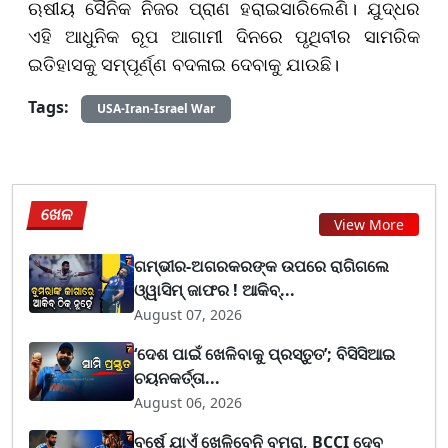
ଋଷୀୟ ସୈନିକ ନିଜର ପ୍ରାଣ ହରାଇସାରିଲେଣି। ଯୁଦ୍ଧର
ଏହି ଆଧୁନିକ ରୂପ ଆଗାମୀ ଦିନରେ ପୃଥିବୀର ସାମରିକ
ଇତିହାସକୁ ସମ୍ପୂର୍ଣ୍ଣ ବଦଳାଇ ଦେବାକୁ ଯାଉଛି।
Tags:
USA-Iran-Israel War
ଖେଳ
View More
ଗମ୍ଭୀର-ଅଗରକରଙ୍କ ଉପରେ ରାଗିଗଲେ
ଓ୍ୱାସିମ୍ ଜାଫର ! ଆକିବ୍...
August 07, 2026
‘ଦେଶ ପାଇଁ ଖେଳିବାକୁ ପ୍ରସ୍ତୁତ’; ବିସିସିଆଇ
ଚୟନକର୍ତ୍ତା...
August 06, 2026
ବର୍ଷେ ଯାଏଁ ଖେଳିବେନି ବୁମରା, BCCI ଦେବ