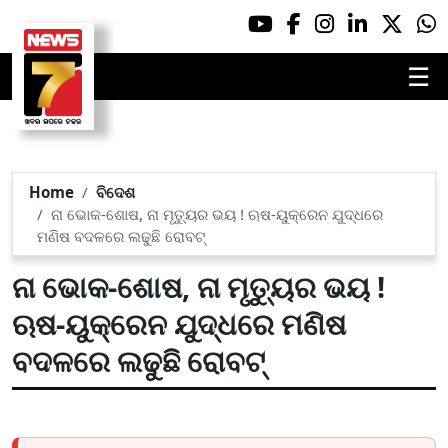
☰
Home
ବିଦେଶ
ନା ଭୋକ-ଶୋଷ, ନା ମୃତ୍ୟୁର ଭୟ ! ଋଷ-ୟୁକ୍ରେନ ଯୁଦ୍ଧରେ
ମଣିଷ ବଦଳରେ ଲଢୁଛି ରୋବଟ୍
ନା ଭୋକ-ଶୋଷ, ନା ମୃତ୍ୟୁର ଭୟ !
ଋଷ-ୟୁକ୍ରେନ ଯୁଦ୍ଧରେ ମଣିଷ
ବଦଳରେ ଲଢୁଛି ରୋବଟ୍