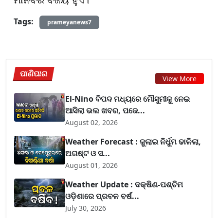
ମାନବର ବିଜୟ ହୁଏ।
Tags:
prameyanews7
ପାଣିପାଗ
View More
El-Nino ବିପଦ ମଧ୍ୟରେ ମୌସୁମୀକୁ ନେଇ
ଆସିଲା ଭଲ ଖବର, ପଜେ...
August 02, 2026
Weather Forecast : ଜୁଲାଇ ନିର୍ଧୁମ ଢାଳିଲା,
ଅଗଷ୍ଟ ଓ ସ...
August 01, 2026
Weather Update : ଦକ୍ଷିଣ-ପଶ୍ଚିମ
ଓଡ଼ିଶାରେ ପ୍ରବଳ ବର୍ଷ...
July 30, 2026