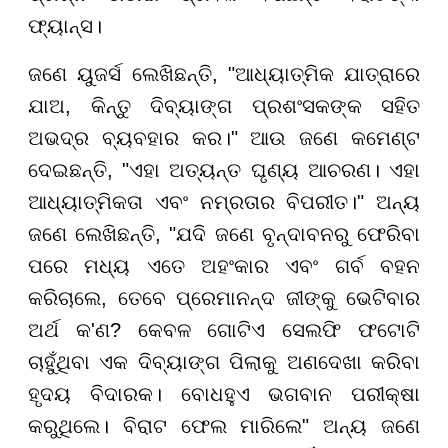
ଫ୍ୟାନ୍ସ।
ଜଣେ ୟୁଜର୍ସ ଲେଖିଛନ୍ତି, "ଆଧ୍ୟାତ୍ମିକ ଯାତ୍ରାରେ
ଯାଅ, କିନ୍ତୁ ଦିବ୍ୟାଙ୍ଗ ପ୍ରଶଂସକଙ୍କ ସହିତ
ଅଭଦ୍ର ବ୍ୟବହାର କର।" ଆଉ ଜଣେ କମେଣ୍ଟ
ଦେଇଛନ୍ତି, "ଏହା ଅତ୍ୟନ୍ତ ଘୃଣ୍ୟ ଆଚରଣ। ଏହା
ଆଧ୍ୟାତ୍ମିକତା ଏବଂ ନମ୍ରତାର ବିପରୀତ।" ଅନ୍ୟ
ଜଣେ ଲେଖିଛନ୍ତି, "ଯଦି ଜଣେ ବୃନ୍ଦାବନରୁ ଫେରିବା
ପରେ ମଧ୍ୟ ଏତେ ଅହଂକାର ଏବଂ ଗର୍ବ ବହନ
କରିଚାଲେ, ତେବେ ପ୍ରେମାନନ୍ଦ ଜୀଙ୍କୁ ଭେଟିବାର
ଅର୍ଥ କ'ଣ? କେବଳ ଗୋଟିଏ ସେଲଫି ଫଟୋଟି
ଚାହୁଁଥିବା ଏକ ଦିବ୍ୟାଙ୍ଗ ପିଲାକୁ ଅଣଦେଖା କରିବା
ହୃଦୟ ବିଦାରକ। ବୋଧହୁଏ ଭଗବାନ ପରୀକ୍ଷା
କରୁଥିଲେ। ବିରାଟ ଫେଲ ମାରିଲେ" ଅନ୍ୟ ଜଣେ