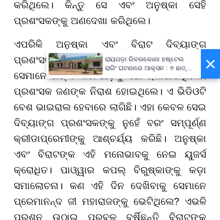
କରିଥିଲେ। କିନ୍ତୁ ସେ ଏବଂ ଅନୁଷ୍କା ସେହି
ପ୍ରଶଂସକଙ୍କୁ ଅଣଦେଖା କରିଥିଲେ।
ଏପରିକି ଅନୁଷ୍କା ଏବଂ ବିରାଟ ଦିବ୍ୟାଙ୍ଗ
×
ପ୍ରଶଂସକଙ୍କୁ ଚାହିଁବି ନଥିଲେ। ଧକ୍କା ଦେଇ
ରାୟଗଡ଼ା ରିବଲକୋଣା ହଷ୍ଟେଲ
ରାଗିଂ ଘଟଣାରେ ଆକ୍ସନ : ୭ ଛାତ୍ର
ସେମାନେ ତାଙ୍କ କାର ଆଡ଼କୁ ସିଧା ଚାଲିଯାଇଥିଲେ।
ବହିଷ୍କୃତ, ପ୍ରଧାନଶିକ୍ଷକଙ୍କୁ
ନୋଟିସ୍
ପ୍ରଶଂସକ ଜଣଙ୍କ ନିରାଶ ହୋଇଥିଲେ। ଏ ଭିଡିଓଟି
ବେଶ ଭାଇରାଲ ହେବାରେ ଲାଗିଛି। ଏହା କେବଳ ସେଇ
ଦିବ୍ୟାଙ୍ଗ ପ୍ରଶଂସକଙ୍କୁ ନୁହେଁ ବରଂ ସମ୍ପୂର୍ଣ୍ଣ
କ୍ରୀଡାପ୍ରେମୀଙ୍କୁ ଆଶ୍ଚର୍ଯ୍ୟ କରିଛି। ଅନୁଷ୍କା
ଏବଂ ବିରାଟଙ୍କ ଏହି ମନୋଭାବକୁ ନେଇ ୟୁଜର୍ସ
କ୍ରୋଧିତ। ପାଓ୍ୱାର କପଲ୍ ବିରୁଷ୍କାଙ୍କୁ କଡ଼ା
ସମାଲୋଚନା। କଣ ଏହି ଦିନ ଦେଖିବାକୁ ସେମାନେ
ପ୍ରେମାନନ୍ଦ ଜୀ ମହାରାଜଙ୍କୁ ଭେଟିଥିଲେ? ଏଭଳି
ପ୍ରଶ୍ନ ଉଠାଇ ପ୍ରବଳ ବର୍ଷିଛନ୍ତି ବିରାଟଙ୍କ