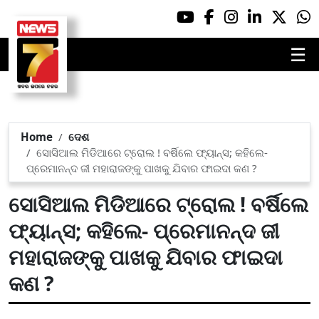
☰
Home
ଦେଶ
ସୋସିଆଲ ମିଡିଆରେ ଟ୍ରୋଲ ! ବର୍ଷିଲେ ଫ୍ୟାନ୍ସ; କହିଲେ-
ପ୍ରେମାନନ୍ଦ ଜୀ ମହାରାଜଙ୍କୁ ପାଖକୁ ଯିବାର ଫାଇଦା କଣ ?
ସୋସିଆଲ ମିଡିଆରେ ଟ୍ରୋଲ ! ବର୍ଷିଲେ
ଫ୍ୟାନ୍ସ; କହିଲେ- ପ୍ରେମାନନ୍ଦ ଜୀ
ମହାରାଜଙ୍କୁ ପାଖକୁ ଯିବାର ଫାଇଦା
କଣ ?