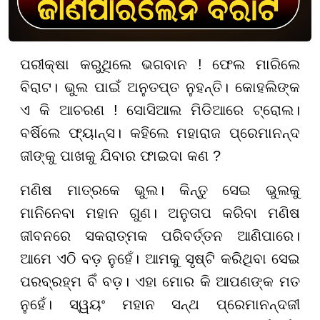
ପରୀକ୍ଷା କରୁଥିଲେ ଭଗବାନ ! ଫେଲ ମାରିଲେ
ବିରାଟ। ଭୁଲ ପାଇଁ ଅନୁତପ୍ତ ନୁହନ୍ତି। କୋହଲିଙ୍କ
ଏ କି ଆଚରଣ ! ସୋସିଆଲ ମିଡିଆରେ ଟ୍ରୋଲ।
ବର୍ଷିଲେ ଫ୍ୟାନ୍ସ। କହିଲେ ମହାରାଜ ପ୍ରେମାନନ୍ଦ
ଜୀଙ୍କୁ ପାଖକୁ ଯିବାର ଫାଇଦା କଣ ?
ମଣିଷ ମାତ୍ରକେ ଭୁଲ। କିନ୍ତୁ ସେଇ ଭୁଲକୁ
ମାନିନେବା ମହାନ ଗୁଣ। ଅନୁତାପ କରିବା ମଣିଷ
ଜୀବନରେ ସକରାତ୍ମକ ପରିବର୍ତ୍ତନ ଆଣିପାରେ।
ଆମେ ଏଠି ବଡ଼ ନୁହେଁ। ଆମକୁ ସୃଷ୍ଟି କରିଥିବା ସେଇ
ପରବ୍ରହ୍ମ ବିଁ ବଡ଼। ଏହା ମୋର କି ଆପଣଙ୍କ ମତ
ନୁହେଁ। ସ୍ୱୟଂ ମହାନ ସନ୍ଥ ପ୍ରେମାନନ୍ଦଜୀ