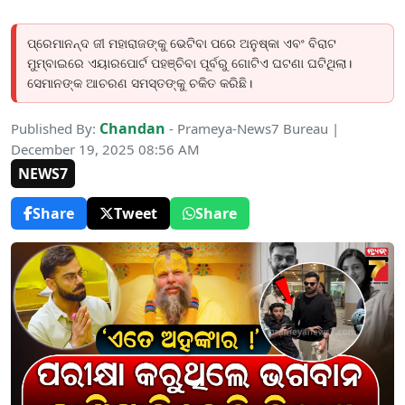
ପ୍ରେମାନନ୍ଦ ଜୀ ମହାରାଜଙ୍କୁ ଭେଟିବା ପରେ ଅନୁଷ୍କା ଏବଂ ବିରାଟ
ମୁମ୍ବାଇରେ ଏୟାରପୋର୍ଟ ପହଞ୍ଚିବା ପୂର୍ବରୁ ଗୋଟିଏ ଘଟଣା ଘଟିଥିଲା।
ସେମାନଙ୍କ ଆଚରଣ ସମସ୍ତଙ୍କୁ ଚକିତ କରିଛି।
Chandan
Published By:
- Prameya-News7 Bureau |
December 19, 2025 08:56 AM
NEWS7
Share
Tweet
Share