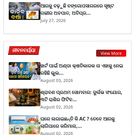
ଆଗକୁ ବଢ଼ୁଛି ବଙ୍ଗୋପସାଗରରେ ସୃଷ୍ଟ
ଗଭୀର ଅବପାତ, ଅତିପ୍ର...
July 27, 2026
ଜୀବନଚର୍ଯ୍ୟା
View More
ହାର୍ଟ ପାଇଁ ଅଣ୍ଡା କ୍ଷତିକାରକ ନା ଏହାକୁ ନେଇ
ରହିଛି ଭୁଲ...
August 03, 2026
ଶ୍ରାବଣ ପ୍ରଥମ ସୋମବାର: ଦୁର୍ଲଭ ସଂଯୋଗ,
୩ଟି ରାଶିର ଫିଟିବ...
August 02, 2026
ଘରେ ଲଗାଇଛନ୍ତି କି AC ? ତେବେ ଆଗକୁ
ଲାଗିପାରେ ଜରିମାନା,...
August 02, 2026