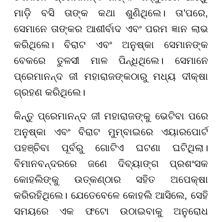
ମାଡ଼ି ବସି ତାଙ୍କ କଥା ଶୁଣିଥିଲେ। ତା’ପରେ,
ସେମାନେ ତାଙ୍କର ଆଶୀର୍ବାଦ ଏବଂ ପରମ ଜ୍ଞାନ ଲାଭ
କରିଥିଲେ। ବିରାଟ ଏବଂ ଅନୁଷ୍କା ସେମାନଙ୍କ
ବେକରେ ତୁଳସୀ ମାଳ ପିନ୍ଧିଥିଲେ। ସେମାନେ
ପ୍ରେମାନନ୍ଦ ଜୀ ମହାରାଜଙ୍କଠାରୁ ମଧ୍ୟ ଦୀକ୍ଷା
ଗ୍ରହଣ କରିଥିଲେ।
କିନ୍ତୁ ପ୍ରେମାନନ୍ଦ ଜୀ ମହାରାଜଙ୍କୁ ଭେଟିବା ପରେ
ଅନୁଷ୍କା ଏବଂ ବିରାଟ ମୁମ୍ବାଇରେ ଏୟାରପୋର୍ଟ
ପହଞ୍ଚିବା ପୂର୍ବରୁ ଗୋଟିଏ ଘଟଣା ଘଟିଥିଲା।
ବିମାନବନ୍ଦରରେ ଜଣେ ଦିବ୍ୟାଙ୍ଗ ପ୍ରଶଂସକ
କୋହଲିଙ୍କୁ ଉତ୍କଣ୍ଠାର ସହିତ ଅପେକ୍ଷା
କରିରହିଥିଲେ। ଯେତେବେଳେ କୋହଲି ଆସିଲେ, ସେହି
ସମୟରେ ଏକ ଫଟୋ ଉଠାଇବାକୁ ଅନୁରୋଧ