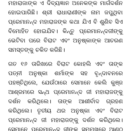
ମହାରାଜାଙ୍କ ଏ ଦିବ୍ୟଜ୍ଞାନ ଅନେକଙ୍କ ମାର୍ଗଦର୍ଶନ
ହୋଇପାରିଛି। ଶ୍ରୀ ରାଧାରାଣୀଙ୍କ ନାମ ଜପୁଥିବା
ପ୍ରେମାନନ୍ଦ ମହାରାଜଙ୍କ କଥା ଯିଏ ବି ଶୁଣିବ ସିଏ
ବିମୋହିତ ହୋଇଯିବ। କିନ୍ତୁ ପ୍ରେମାନନ୍ଦଜୀଙ୍କୁ
ଭେଟିବା ପରେ ବିରାଟ ଏବଂ ଅନୁଷ୍କାଙ୍କ ଆଚରଣ
ସମସ୍ତଙ୍କୁ ଚକିତ କରିଛି।
ଗତ ୧୬ ତାରିଖରେ ବିରାଟ କୋହଲି ଏବଂ ତାଙ୍କ
ପତ୍ନୀ ଅନୁଷ୍କା ଶର୍ମାଙ୍କ ସହ ବୃନ୍ଦାବନରେ
ପହଞ୍ଚିଥିଲେ, ଯେଉଁଠାରେ ସେମାନେ କେଲି କୁଞ୍ଜ
ଆଶ୍ରମରେ ସନ୍ଥ ପ୍ରେମାନନ୍ଦ ଜୀ ମହାରାଜଙ୍କୁ
ଦର୍ଶନ କରିଥିଲେ। ତାଙ୍କ ଆଶୀର୍ବାଦ ଗ୍ରହଣ
କରିଥିଲେ। ତୃତୀୟ ଥର ଅନୁଷ୍କା ଏବଂ ବିରାଟ
ପ୍ରେମାନନ୍ଦ ଜୀ ମହାରାଜଙ୍କୁ ଦର୍ଶନ କରିଥିଲେ।
ସେମାନେ ପ୍ରେମାନନ୍ଦ ଜୀଙ୍କ ସମ୍ମୁଖରେ ଆଣ୍ଠୁ