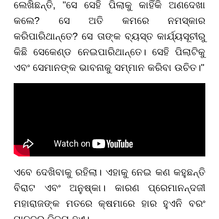
ଲେଖିଛନ୍ତି, "ସେ ସେହି ପିଲାକୁ କାହିଁକି ଅଣଦେଖା
କଲେ? ସେ ଅତି କମରେ ନମସ୍କାର
କରିପାରିଥାନ୍ତେ? ସେ ତାଙ୍କ ବ୍ୟସ୍ତ କାର୍ଯ୍ୟସୂଚୀରୁ
କିଛି ସେକେଣ୍ଡ ନେଇପାରିଥାନ୍ତେ। ସେହି ପିଲାଟିକୁ
ଏବଂ ସେମାନଙ୍କ ଭାବନାକୁ ସମ୍ମାନ କରିବା ଉଚିତ।"
ଏବେ ଦେଖିବାକୁ ରହିଲା। ଏହାକୁ ନେଇ କଣ କହୁଛନ୍ତି
ବିରାଟ ଏବଂ ଅନୁଷ୍କା। କାରଣ ପ୍ରେମାନନ୍ଦଜୀ
ମହାରାଜଙ୍କ ମତରେ କ୍ଷମାରେ ହାର ହୁଏନି ବରଂ