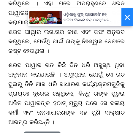
କରିଥିଲେ । ଏହା ପରେ ଅପରାହ୍ଣରେ ଶରଦ
ପାୱାରଙ୍କୁ ପୁଣେର ରୁବି ହସ୍ପିଟାଲରେ ଭର୍ତ୍ତି
×
ଓଡ଼ିଶାକୁ ଫୁଡ୍ ପ୍ରୋସେସିଂ ହବ୍
କରିବା ଦିଗରେ ବଡ଼ ପଦକ୍ଷେପ, ୪୨
କରାଯାଇଛି । ପରିବାରର ନିକଟତମ ସୂତ୍ର ଅନୁଯାୟୀ,
ହଜାରରୁ ଅଧିକ ନିଯୁକ୍ତି ସୁଯୋଗ
ଶରଦ ପାୱାର ଲଗାତାର କାଶ ଏବଂ କଫ ଅନୁଭବ
କରୁଥିଲେ, ଯେଉଁଥି ପାଇଁ ତାଙ୍କୁ ନିଃଶ୍ୱାସ ନେବାରେ
କଷ୍ଟ ହେଉଥିଲା ।
ଶରଦ ପାୱାର ଗତ କିଛି ଦିନ ଧରି ଅସୁସ୍ଥ ଥିବା
ଅନୁମାନ କରାଯାଉଛି । ଅସୁସ୍ଥତା ଯୋଗୁଁ ସେ ଗତ
ଦୁଇରୁ ତିନି ମାସ ଧରି ସାଧାରଣ କାର୍ଯ୍ୟକ୍ରମଗୁଡ଼ିକୁ
ପ୍ରାୟତଃ ଦୂରେଇ ରହୁଥିଲେ, କିନ୍ତୁ ତାଙ୍କ ପୁତୁରା
ଅଜିତ ପାୱାରଙ୍କ ହଠାତ୍ ମୃତ୍ୟୁ ପରେ ସେ ଦଳୀୟ
କର୍ମୀ ଏବଂ ଜନସାଧାରଣଙ୍କ ସହ ପୁଣି ସାକ୍ଷାତ
ଆରମ୍ଭ କରିଛନ୍ତି ।