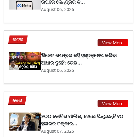
ଉପରେ କେନ୍ଦ୍ରର କ...
August 06, 2026
କଟକ
View More
‘ସିନେଟ ମେମ୍ବର କହି ହସ୍ତକ୍ଷେପ କରିବା
ଆଧାର ନୁହେଁ’: ରେଭ...
August 06, 2026
ଦେଶ
View More
୫୦୦ କୋଟିର ମାଲିକ, ହେଲେ ପିନ୍ଧିଛନ୍ତି ୧୦
ହଜାରର ଟଙ୍କାର...
August 07, 2026