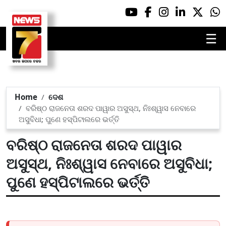
☰
Home
ଦେଶ
ବରିଷ୍ଠ ରାଜନେତା ଶରଦ ପାୱାର ଅସୁସ୍ଥ, ନିଃଶ୍ୱାସ ନେବାରେ
ଅସୁବିଧା; ପୁଣେ ହସ୍ପିଟାଲରେ ଭର୍ତ୍ତି
ବରିଷ୍ଠ ରାଜନେତା ଶରଦ ପାୱାର
ଅସୁସ୍ଥ, ନିଃଶ୍ୱାସ ନେବାରେ ଅସୁବିଧା;
ପୁଣେ ହସ୍ପିଟାଲରେ ଭର୍ତ୍ତି