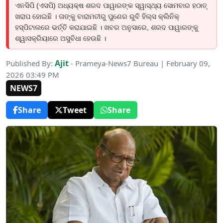
ଏନସିପି (ଏସପି) ଅଧ୍ୟକ୍ଷ ଶରଦ ପାୱାରଙ୍କ ସ୍ୱାସ୍ଥ୍ୟ ସୋମବାର ହଠାତ୍
ଖରାପ ହୋଇଛି । ତାଙ୍କୁ ବାରାମତୀରୁ ପୁଣେର ରୁବି ହିଲ୍ସ କ୍ଲିନିକ୍
ହସ୍ପିଟାଲରେ ଭର୍ତ୍ତି କରାଯାଇଛି । ଖବର ଅନୁସାରେ, ଶରଦ ପାୱାରଙ୍କୁ
ଶ୍ୱାସକ୍ରିୟାରେ ଅସୁବିଧା ହେଉଛି ।
Ajit
Published By:
- Prameya-News7 Bureau | February 09,
2026 03:49 PM
NEWS7
Share
Tweet
Share