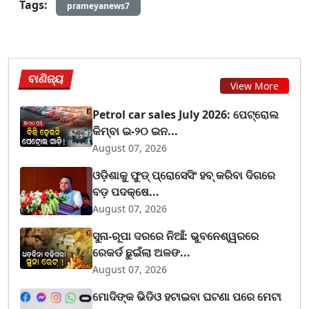
Tags:
prameyanews7
ବାଣିଜ୍ୟ
View More
Petrol car sales July 2026: ପେଟ୍ରୋଲ
କିମ୍ବା ଇ-୨୦ ଇନ...
August 07, 2026
ଓଡ଼ିଶାକୁ ଫୁଡ୍ ପ୍ରୋସେସିଂ ହବ୍ କରିବା ଦିଗରେ
ବଡ଼ ପଦକ୍ଷେ...
August 07, 2026
ସୁନା-ରୂପା ଦରରେ ନିଆଁ: ଭୁବନେଶ୍ୱରରେ
ରେକର୍ଡ ଛୁଇଁଲା ଅଳଙ...
August 07, 2026
ମୋଦିଙ୍କ ଭିଡିଓ ହଟାଇବା ଘଟଣା ପରେ ମେଟା