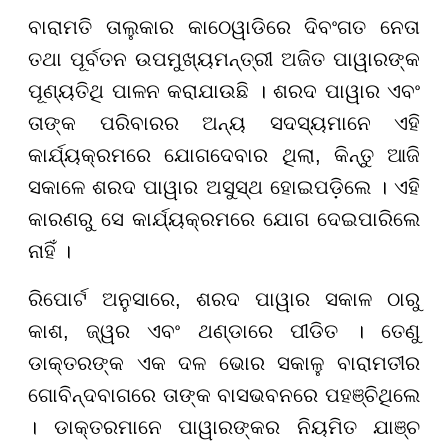
ବାରାମତି ତାଲୁକାର କାଠେୱାଡିରେ ଦିବଂଗତ ନେତା
ତଥା ପୂର୍ବତନ ଉପମୁଖ୍ୟମନ୍ତ୍ରୀ ଅଜିତ ପାୱାରଙ୍କ
ପୂଣ୍ୟତିଥି ପାଳନ କରାଯାଉଛି । ଶରଦ ପାୱାର ଏବଂ
ତାଙ୍କ ପରିବାରର ଅନ୍ୟ ସଦସ୍ୟମାନେ ଏହି
କାର୍ଯ୍ୟକ୍ରମରେ ଯୋଗଦେବାର ଥିଲା, କିନ୍ତୁ ଆଜି
ସକାଳେ ଶରଦ ପାୱାର ଅସୁସ୍ଥ ହୋଇପଡ଼ିଲେ । ଏହି
କାରଣରୁ ସେ କାର୍ଯ୍ୟକ୍ରମରେ ଯୋଗ ଦେଇପାରିଲେ
ନାହିଁ ।
ରିପୋର୍ଟ ଅନୁସାରେ, ଶରଦ ପାୱାର ସକାଳ ଠାରୁ
କାଶ, ଜ୍ୱର ଏବଂ ଥଣ୍ଡାରେ ପୀଡିତ । ତେଣୁ
ଡାକ୍ତରଙ୍କ ଏକ ଦଳ ଭୋର ସକାଳୁ ବାରାମତୀର
ଗୋବିନ୍ଦବାଗରେ ତାଙ୍କ ବାସଭବନରେ ପହଞ୍ଚିଥିଲେ
। ଡାକ୍ତରମାନେ ପାୱାରଙ୍କର ନିୟମିତ ଯାଞ୍ଚ