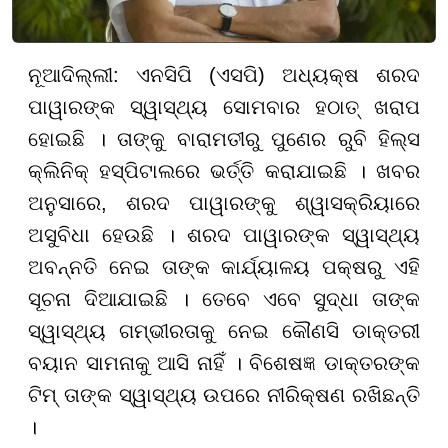
ନୂଆଦିଲ୍ଲୀ: ଏନସିପି (ଏସପି) ଅଧ୍ୟକ୍ଷ ଶରଦ
ପାୱାରଙ୍କ ସ୍ୱାସ୍ଥ୍ୟ ସୋମବାର ହଠାତ୍ ଖରାପ
ହୋଇଛି । ତାଙ୍କୁ ବାରାମତୀରୁ ପୁଣେର ରୁବି ହିଲ୍ସ
କ୍ଲିନିକ୍ ହସ୍ପିଟାଲରେ ଭର୍ତ୍ତି କରାଯାଇଛି । ଖବର
ଅନୁସାରେ, ଶରଦ ପାୱାରଙ୍କୁ ଶ୍ୱାସକ୍ରିୟାରେ
ଅସୁବିଧା ହେଉଛି । ଶରଦ ପାୱାରଙ୍କ ସ୍ୱାସ୍ଥ୍ୟ
ଅବନ୍ନତି ନେଇ ତାଙ୍କ କାର୍ଯ୍ୟାଳୟ ପକ୍ଷରୁ ଏହି
ସୂଚନା ଦିଆଯାଇଛି । ତେବେ ଏବେ ସୁଦ୍ଧା ତାଙ୍କ
ସ୍ୱାସ୍ଥ୍ୟ ଗମ୍ଭୀରତାକୁ ନେଇ କୌଣସି ଡାକ୍ତରୀ
ବୟାନ ସାମନାକୁ ଆସି ନାହିଁ । ବିଶେଷଜ୍ଞ ଡାକ୍ତରଙ୍କ
ଟିମ୍ ତାଙ୍କ ସ୍ୱାସ୍ଥ୍ୟ ଉପରେ ନୀରିକ୍ଷଣ ରଖିଛନ୍ତି
।