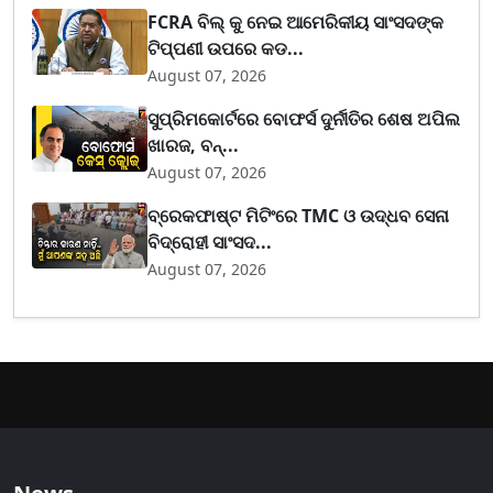
FCRA ବିଲ୍ କୁ ନେଇ ଆମେରିକୀୟ ସାଂସଦଙ୍କ
ଟିପ୍ପଣୀ ଉପରେ କଡ...
August 07, 2026
ସୁପ୍ରିମକୋର୍ଟରେ ବୋଫର୍ସ ଦୁର୍ନୀତିର ଶେଷ ଅପିଲ
ଖାରଜ, ବନ୍...
August 07, 2026
ବ୍ରେକଫାଷ୍ଟ ମିଟିଂରେ TMC ଓ ଉଦ୍ଧବ ସେନା
ବିଦ୍ରୋହୀ ସାଂସଦ...
August 07, 2026