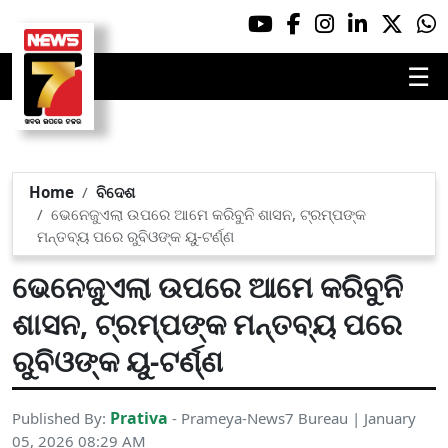
☰
Home
ବିଦେଶ
ଭେନେଜୁଏଲା ଉପରେ ଆମେ କରିବୁନି ଶାସନ, ଟ୍ରମ୍ପଙ୍କ
ମନ୍ତବ୍ୟ ପରେ ରୁବିଓଙ୍କ ୟୁ-ଟର୍ଣ୍ଣ
ଭେନେଜୁଏଲା ଉପରେ ଆମେ କରିବୁନି
ଶାସନ, ଟ୍ରମ୍ପଙ୍କ ମନ୍ତବ୍ୟ ପରେ
ରୁବିଓଙ୍କ ୟୁ-ଟର୍ଣ୍ଣ
Prativa
Published By:
- Prameya-News7 Bureau | January
05, 2026 08:29 AM