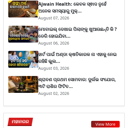
Ajwain Health: କେବଳ ସ୍ଵାଦ ନୁହେଁ
ଅନେକ ସମସ୍ୟାରୁ ମୁକ୍...
August 07, 2026
ମୋବାଇଲ୍ ଦେଖାଇ ପିଲାଙ୍କୁ ଖୁଆଉଛନ୍ତି କି ?
ଡେରି ହୋଇଯିବା...
August 06, 2026
ହାର୍ଟ ପାଇଁ ଅଣ୍ଡା କ୍ଷତିକାରକ ନା ଏହାକୁ ନେଇ
ରହିଛି ଭୁଲ...
August 03, 2026
ଶ୍ରାବଣ ପ୍ରଥମ ସୋମବାର: ଦୁର୍ଲଭ ସଂଯୋଗ,
୩ଟି ରାଶିର ଫିଟିବ...
August 02, 2026
ମହାନଗର
View More