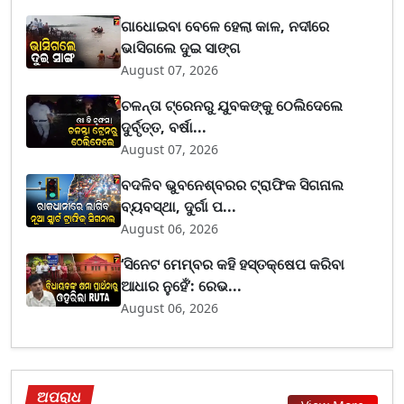
ଗାଧୋଇବା ବେଳେ ହେଲା କାଳ, ନଦୀରେ
ଭାସିଗଲେ ଦୁଇ ସାଙ୍ଗ
August 07, 2026
ଚଳନ୍ତା ଟ୍ରେନରୁ ଯୁବକଙ୍କୁ ଠେଲିଦେଲେ
ଦୁର୍ବୃତ୍ତ, ବର୍ଷା...
August 07, 2026
ବଦଳିବ ଭୁବନେଶ୍ବରର ଟ୍ରାଫିକ ସିଗନାଲ
ବ୍ୟବସ୍ଥା, ଦୁର୍ଗା ପ...
August 06, 2026
‘ସିନେଟ ମେମ୍ବର କହି ହସ୍ତକ୍ଷେପ କରିବା
ଆଧାର ନୁହେଁ’: ରେଭ...
August 06, 2026
ଅପରାଧ