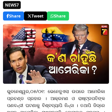
NEWS7
Share
Tweet
Share
ଭୁବନେଶ୍ୱର,୦୫/୦୧: ଭେନେଜୁଏଲା ଉପରେ ଆମେରିକା
ପ୍ରଚଣ୍ଡ ପ୍ରହାର । ଆକ୍ରମଣ ଓ ରାଷ୍ଟ୍ରପତିଙ୍କ
ପଣବନ୍ଦୀ ଘଟଣାକୁ ବିଶ୍ବବ୍ୟାପି ନିନ୍ଦା । ତଥାପି ଜିଦ୍‌ରେ