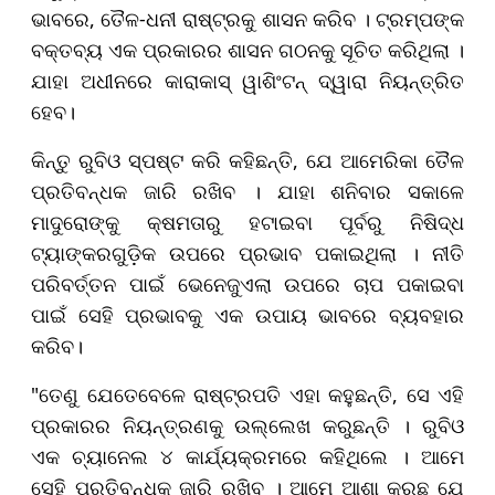
ଭାବରେ, ତୈଳ-ଧନୀ ରାଷ୍ଟ୍ରକୁ ଶାସନ କରିବ । ଟ୍ରମ୍ପଙ୍କ
ବକ୍ତବ୍ୟ ଏକ ପ୍ରକାରର ଶାସନ ଗଠନକୁ ସୂଚିତ କରିଥିଲା ।
​​ଯାହା ଅଧୀନରେ କାରାକାସ୍ ୱାଶିଂଟନ୍ ଦ୍ୱାରା ନିୟନ୍ତ୍ରିତ
ହେବ।
କିନ୍ତୁ ରୁବିଓ ସ୍ପଷ୍ଟ କରି କହିଛନ୍ତି, ଯେ ଆମେରିକା ତୈଳ
ପ୍ରତିବନ୍ଧକ ଜାରି ରଖିବ । ଯାହା ଶନିବାର ସକାଳେ
ମାଦୁରୋଙ୍କୁ କ୍ଷମତାରୁ ହଟାଇବା ପୂର୍ବରୁ ନିଷିଦ୍ଧ
ଟ୍ୟାଙ୍କରଗୁଡ଼ିକ ଉପରେ ପ୍ରଭାବ ପକାଇଥିଲା । ନୀତି
ପରିବର୍ତ୍ତନ ପାଇଁ ଭେନେଜୁଏଲା ଉପରେ ଚାପ ପକାଇବା
ପାଇଁ ସେହି ପ୍ରଭାବକୁ ଏକ ଉପାୟ ଭାବରେ ବ୍ୟବହାର
କରିବ।
"ତେଣୁ ଯେତେବେଳେ ରାଷ୍ଟ୍ରପତି ଏହା କହୁଛନ୍ତି, ସେ ଏହି
ପ୍ରକାରର ନିୟନ୍ତ୍ରଣକୁ ଉଲ୍ଲେଖ କରୁଛନ୍ତି । ରୁବିଓ
ଏକ ଚ୍ୟାନେଲ ୪ କାର୍ଯ୍ୟକ୍ରମରେ କହିଥିଲେ । ଆମେ
ସେହି ପ୍ରତିବନ୍ଧକ ଜାରି ରଖିବୁ । ଆମେ ଆଶା କରୁଛୁ ଯେ