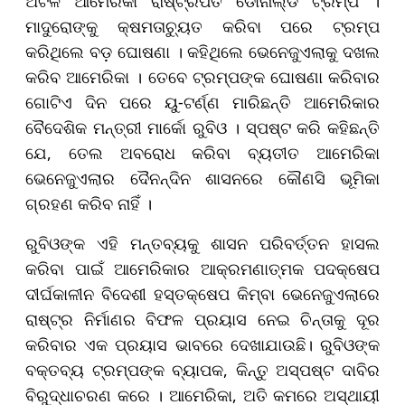
ଅଟଳ ଆମେରିକା ରାଷ୍ଟ୍ରପତି ଡୋନାଲ୍ଡ ଟ୍ରମ୍ପ ।
ମାଦୁରୋଙ୍କୁ କ୍ଷମତାଚ୍ୟୁତ କରିବା ପରେ ଟ୍ରମ୍ପ
କରିଥିଲେ ବଡ଼ ଘୋଷଣା । କହିଥିଲେ ଭେନେଜୁଏଲାକୁ ଦଖଲ
କରିବ ଆମେରିକା । ତେବେ ଟ୍ରମ୍ପଙ୍କ ଘୋଷଣା କରିବାର
ଗୋଟିଏ ଦିନ ପରେ ୟୁ-ଟର୍ଣ୍ଣ ମାରିଛନ୍ତି ଆମେରିକାର
ବୈଦେଶିକ ମନ୍ତ୍ରୀ ମାର୍କୋ ରୁବିଓ । ସ୍ପଷ୍ଟ କରି କହିଛନ୍ତି
ଯେ, ତେଲ ଅବରୋଧ କରିବା ବ୍ୟତୀତ ଆମେରିକା
ଭେନେଜୁଏଲାର ଦୈନନ୍ଦିନ ଶାସନରେ କୌଣସି ଭୂମିକା
ଗ୍ରହଣ କରିବ ନାହିଁ ।
ରୁବିଓଙ୍କ ଏହି ମନ୍ତବ୍ୟକୁ ଶାସନ ପରିବର୍ତ୍ତନ ହାସଲ
କରିବା ପାଇଁ ଆମେରିକାର ଆକ୍ରମଣାତ୍ମକ ପଦକ୍ଷେପ
ଦୀର୍ଘକାଳୀନ ବିଦେଶୀ ହସ୍ତକ୍ଷେପ କିମ୍ବା ଭେନେଜୁଏଲାରେ
ରାଷ୍ଟ୍ର ନିର୍ମାଣର ବିଫଳ ପ୍ରୟାସ ନେଇ ଚିନ୍ତାକୁ ଦୂର
କରିବାର ଏକ ପ୍ରୟାସ ଭାବରେ ଦେଖାଯାଉଛି। ରୁବିଓଙ୍କ
ବକ୍ତବ୍ୟ ଟ୍ରମ୍ପଙ୍କ ବ୍ୟାପକ, କିନ୍ତୁ ଅସ୍ପଷ୍ଟ ଦାବିର
ବିରୁଦ୍ଧାଚରଣ କରେ । ଆମେରିକା, ଅତି କମରେ ଅସ୍ଥାୟୀ