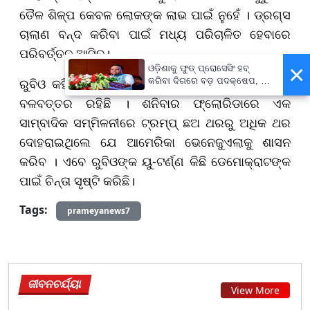
ତୈଳ ଶିଳ୍ପ କେବଳ ଲୋକଙ୍କ ଲାଭ ପାଇଁ ନୁହେଁ । ଡ୍ରଗ୍ସ
ଚାଲାଣ ବନ୍ଦ କରିବା ପାଇଁ ମଧ୍ୟ ପରିଚାଳିତ ହେବାରେ
ପରିବର୍ତ୍ତନ ଆସିବ।
×
ଓଡ଼ିଶାକୁ ଫୁଡ୍ ପ୍ରୋସେସିଂ ହବ୍
ରୁବିଓ କହିଛନ୍ତି ଯେ ନିଷିଦ୍ଧ ତୈଳ ଟ୍ୟାଙ୍କର୍ ଅବରୋଧ
କରିବା ଦିଗରେ ବଡ଼ ପଦକ୍ଷେପ, ୪୨
ହଜାରରୁ ଅଧିକ ନିଯୁକ୍ତି ସୁଯୋଗ
ବଳବତ୍ତର ରହିଛି । ଶନିବାର ଫ୍ଲୋରିଡାରେ ଏକ
ସାମ୍ବାଦିକ ସମ୍ମିଳନୀରେ ଟ୍ରମ୍ପ୍ ଛଅ ଥରରୁ ଅଧିକ ଥର
ଦୋହରାଇଥିଲେ ଯେ ଆମେରିକା ଭେନେଜୁଏଲାକୁ ଶାସନ
କରିବ । ଏବେ ରୁବିଓଙ୍କ ୟୁ-ଟର୍ଣ୍ଣ କିଛି ଡେମୋକ୍ରାଟଙ୍କ
ପାଇଁ ଚିନ୍ତା ସୃଷ୍ଟି କରିଛି।
Tags:
prameyanews7
ଜୀବନଚର୍ଯ୍ୟା
View More