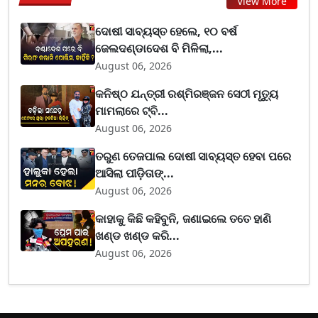
View More
ଦୋଷୀ ସାବ୍ୟସ୍ତ ହେଲେ, ୧୦ ବର୍ଷ
ଜେଲଦଣ୍ଡାଦେଶ ବି ମିଳିଲା,...
August 06, 2026
କନିଷ୍ଠ ଯନ୍ତ୍ରୀ ରଶ୍ମିରଞ୍ଜନ ସେଠୀ ମୃତ୍ୟୁ
ମାମଲାରେ ଟ୍ବି...
August 06, 2026
ତରୁଣ ତେଜପାଲ ଦୋଷୀ ସାବ୍ୟସ୍ତ ହେବା ପରେ
ଆସିଲା ପୀଡ଼ିତାଙ୍...
August 06, 2026
କାହାକୁ କିଛି କହିବୁନି, ଜଣାଇଲେ ତତେ ହାଣି
ଖଣ୍ଡ ଖଣ୍ଡ କରି...
August 06, 2026