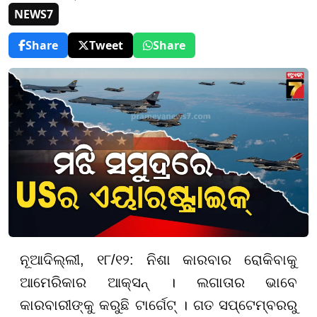
NEWS7
Share
Tweet
Share
ନୂଆଦିଲ୍ଲୀ, ୧୮/୧୨: ନିଶା କାରବାର ରୋକିବାକୁ
ଆମେରିକାର ଆକ୍ସନ୍ । ଲଗାତାର ଭାବେ
କାରବାରୀଙ୍କୁ କରୁଛି ଟାର୍ଗେଟ୍ । ଗତ ସପ୍ଟେମ୍ବରରୁ