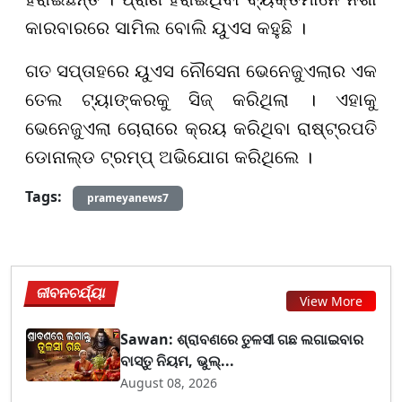
କାରବାରରେ ସାମିଲ ବୋଲି ୟୁଏସ କହୁଛି ।
ଗତ ସପ୍ତାହରେ ୟୁଏସ ନୌସେନା ଭେନେଜୁଏଲାର ଏକ
ତେଲ ଟ୍ୟାଙ୍କରକୁ ସିଜ୍ କରିଥିଲା । ଏହାକୁ
ଭେନେଜୁଏଲା ଚୋରାରେ କ୍ରୟ କରିଥିବା ରାଷ୍ଟ୍ରପତି
ଡୋନାଲ୍ଡ ଟ୍ରମ୍ପ୍ ଅଭିଯୋଗ କରିଥିଲେ ।
Tags:
prameyanews7
ଜୀବନଚର୍ଯ୍ୟା
View More
Sawan: ଶ୍ରାବଣରେ ତୁଳସୀ ଗଛ ଲଗାଇବାର
ବାସ୍ତୁ ନିୟମ, ଭୁଲ୍...
August 08, 2026