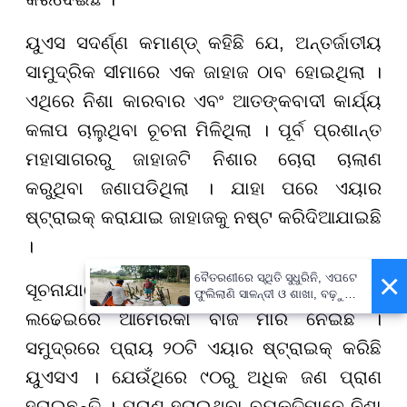
ୟୁଏସ ସଦର୍ଣ୍ଣ କମାଣ୍ଡ୍ କହିଛି ଯେ, ଅନ୍ତର୍ଜାତୀୟ
ସାମୁଦ୍ରିକ ସୀମାରେ ଏକ ଜାହାଜ ଠାବ ହୋଇଥିଲା ।
ଏଥିରେ ନିଶା କାରବାର ଏବଂ ଆତଙ୍କବାଦୀ କାର୍ଯ୍ୟ
କଳାପ ଚାଲୁଥିବା ଚୂଚନା ମିଳିଥିଲା । ପୂର୍ବ ପ୍ରଶାନ୍ତ
ମହାସାଗରରୁ ଜାହାଜଟି ନିଶାର ଚୋରା ଚାଲାଣ
କରୁଥିବା ଜଣାପଡିଥିଲା । ଯାହା ପରେ ଏୟାର
ଷ୍ଟ୍ରାଇକ୍ କରାଯାଇ ଜାହାଜକୁ ନଷ୍ଟ କରିଦିଆଯାଇଛି
।
×
ବୈତରଣୀରେ ସ୍ଥିତି ସୁଧୁରିନି, ଏପଟେ
ସୂଚନାଯାଯୋଗ୍ୟ, ଗତ ତିନି ମାସ ହେଲା ନିଶା ବିରୋଧୀ
ଫୁଲିଲାଣି ସାଳନ୍ଦୀ ଓ ଶାଖା, ବଢ଼ୁଛି
ବନ୍ୟା ଭୟ
ଲଢେଇରେ ଆମେରିକା ବାଜି ମାରି ନେଇଛି ।
ସମୁଦ୍ରରେ ପ୍ରାୟ ୨୦ଟି ଏୟାର ଷ୍ଟ୍ରାଇକ୍ କରିଛି
ୟୁଏସଏ । ଯେଉଁଥିରେ ୯୦ରୁ ଅଧିକ ଜଣ ପ୍ରାଣ
ହରାଇଛନ୍ତି । ପ୍ରାଣ ହରାଇଥିବା ବ୍ୟକ୍ତିମାନେ ନିଶା