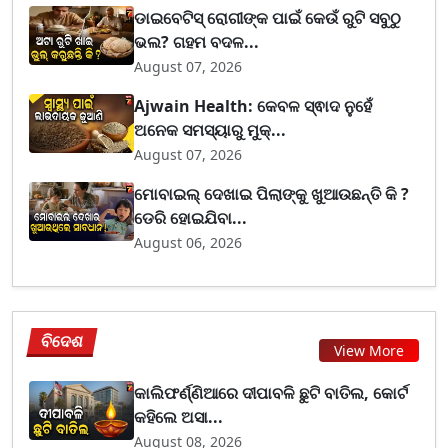
ଡାଇବେଟିସ୍ ରୋଗୀଙ୍କ ପାଇଁ କେଉଁ ରୁଟି ସବୁଠୁ
ଭଲ? ଗହମ ବଦଳ...
August 07, 2026
Ajwain Health: କେବଳ ସ୍ଵାଦ ନୁହେଁ
ଅନେକ ସମସ୍ୟାରୁ ମୁକ୍...
August 07, 2026
ମୋବାଇଲ୍ ଦେଖାଇ ପିଲାଙ୍କୁ ଖୁଆଉଛନ୍ତି କି ?
ଡେରି ହୋଇଯିବା...
August 06, 2026
ବିଦେଶ
View More
କାଲିଫର୍ଣ୍ଣିଆରେ ଦୀପାବଳି ଛୁଟି ବାତିଲ, କୋର୍ଟ
କହିଲେ ଅସା...
August 08, 2026