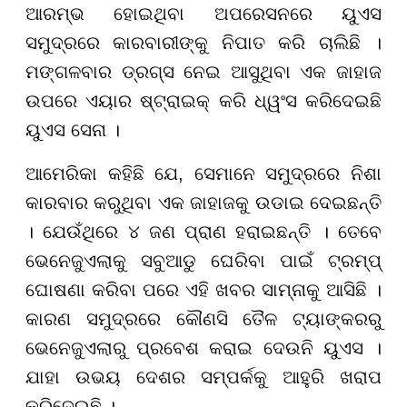
ଆରମ୍ଭ ହୋଇଥିବା ଅପରେସନରେ ୟୁଏସ
ସମୁଦ୍ରରେ କାରବାରୀଙ୍କୁ ନିପାତ କରି ଚାଲିଛି ।
ମଙ୍ଗଳବାର ଡ୍ରଗ୍ସ ନେଇ ଆସୁଥିବା ଏକ ଜାହାଜ
ଉପରେ ଏୟାର ଷ୍ଟ୍ରାଇକ୍ କରି ଧ୍ୱଂସ କରିଦେଇଛି
ୟୁଏସ ସେନା ।
ଆମେରିକା କହିଛି ଯେ, ସେମାନେ ସମୁଦ୍ରରେ ନିଶା
କାରବାର କରୁଥିବା ଏକ ଜାହାଜକୁ ଉଡାଇ ଦେଇଛନ୍ତି
। ଯେଉଁଥିରେ ୪ ଜଣ ପ୍ରାଣ ହରାଇଛନ୍ତି । ତେବେ
ଭେନେଜୁଏଲାକୁ ସବୁଆଡୁ ଘେରିବା ପାଇଁ ଟ୍ରମ୍ପ୍
ଘୋଷଣା କରିବା ପରେ ଏହି ଖବର ସାମ୍ନାକୁ ଆସିଛି ।
କାରଣ ସମୁଦ୍ରରେ କୌଣସି ତୈଳ ଟ୍ୟାଙ୍କରରୁ
ଭେନେଜୁଏଲାରୁ ପ୍ରବେଶ କରାଇ ଦେଉନି ୟୁଏସ ।
ଯାହା ଉଭୟ ଦେଶର ସମ୍ପର୍କକୁ ଆହୁରି ଖରାପ
କରିଦେଇଛି ।