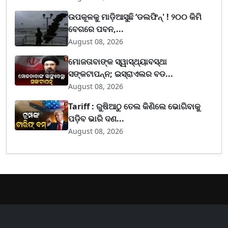
ଉପକୂଳକୁ ମାଡ଼ିଆସୁଛି ‘ଡଲଫିନ୍' ! ୨୦୦ କିମି
ବେଗରେ ପବନ,...
August 08, 2026
ମୋଜତାବାଙ୍କ ସ୍ୱାସ୍ଥ୍ୟାବସ୍ଥା
ସଙ୍କଟାପନ୍ନ; ଇସ୍ରାଏଲର ବଡ...
August 08, 2026
Tariff : ରୁଷିଆଠୁ ତେଲ କିଣିଲେ ଭୋଗିବାକୁ
ପଡ଼ିବ ଭାରି ଦଣ...
August 08, 2026