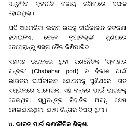
ସନ୍ତୁଳିତ କୂଟନୀତି ବଜାୟ ରଖିବାରେ ସଫଳ
ହୋଇଥିଲା।
ଯଦି ଆମେରିକା ଇରାନ ଉପରୁ ଦୀର୍ଘକାଳୀନ କଟକଣା
ହଟାଇନିଏ, ତେବେ ନୂଆଦିଲ୍ଲୀ ପୁଣିଥରେ
ତେହେରାନ୍ରୁ ଶସ୍ତା ତୈଳ କିଣିପାରିବ।
ଏହାସହ ଇରାନରେ ଥିବା ରଣନୈତିକ 'ଚାବାହାର
ବନ୍ଦର' (Chabahar port) ର ବିକାଶ ପାଇଁ
ଭାରତର ଦୀର୍ଘକାଳୀନ ଯୋଜନାକୁ ପୁଣିଥରେ। ଗତ
ଏପ୍ରିଲରେ ଆମେରିକା ଏହି ବନ୍ଦର ପାଇଁ ଭାରତକୁ
ଦେଇଥିବା ସ୍ୱତନ୍ତ୍ର ରିହାତିର ଅବଧି ଶେଷ
ହୋଇଯାଇଥିଲା, ଯାହା ଚିନ୍ତାର ବିଷୟ ଥିଲା।
୪. ଭାରତ ପାଇଁ ରଣନୈତିକ ଶିକ୍ଷା