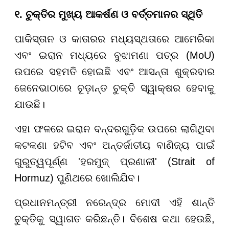
୧. ଚୁକ୍ତିର ମୁଖ୍ୟ ଆକର୍ଷଣ ଓ ବର୍ତ୍ତମାନର ସ୍ଥିତି
ପାକିସ୍ତାନ ଓ କାତାରର ମଧ୍ୟସ୍ଥତାରେ ଆମେରିକା
ଏବଂ ଇରାନ ମଧ୍ୟରେ ବୁଝାମଣା ପତ୍ର (MoU)
ଉପରେ ସହମତି ହୋଇଛି ଏବଂ ଆସନ୍ତା ଶୁକ୍ରବାର
ଜେନେଭାଠାରେ ଚୂଡ଼ାନ୍ତ ଚୁକ୍ତି ସ୍ୱାକ୍ଷର ହେବାକୁ
ଯାଉଛି।
ଏହା ଫଳରେ ଇରାନ ବନ୍ଦରଗୁଡ଼ିକ ଉପରେ ଲାଗିଥିବା
କଟକଣା ହଟିବ ଏବଂ ଅନ୍ତର୍ଜାତୀୟ ବାଣିଜ୍ୟ ପାଇଁ
ଗୁରୁତ୍ୱପୂର୍ଣ୍ଣ 'ହରମୁଜ୍ ପ୍ରଣାଳୀ' (Strait of
Hormuz) ପୁଣିଥରେ ଖୋଲିଯିବ।
ପ୍ରଧାନମନ୍ତ୍ରୀ ନରେନ୍ଦ୍ର ମୋଦୀ ଏହି ଶାନ୍ତି
ଚୁକ୍ତିକୁ ସ୍ୱାଗତ କରିଛନ୍ତି। ବିଶେଷ କଥା ହେଉଛି,