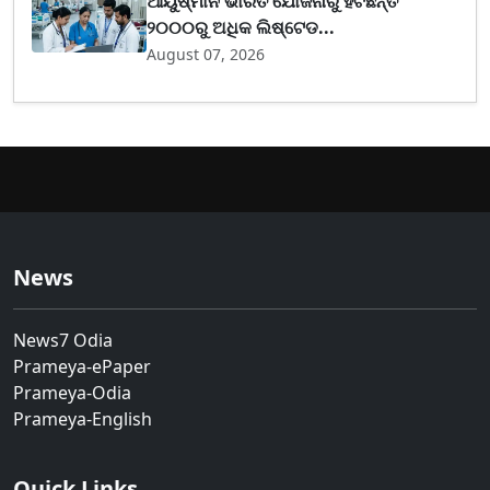
ଆୟୁଷ୍ମାନ ଭାରତ ଯୋଜନାରୁ ହଟିଛନ୍ତି
୨୦୦୦ରୁ ଅଧିକ ଲିଷ୍ଟେଡ...
August 07, 2026
News
News7 Odia
Prameya-ePaper
Prameya-Odia
Prameya-English
Quick Links