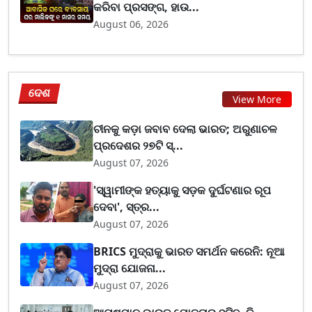
କରିବା ପ୍ରସଙ୍ଗ, ହାଉ...
August 06, 2026
ଦେଶ
View More
ଚୀନକୁ କଡ଼ା ଜବାବ ଦେଲା ଭାରତ; ଅରୁଣାଚଳ
ପ୍ରଦେଶର ୨୭ଟି ସ୍...
August 07, 2026
'ସ୍ୱାମୀଙ୍କ ହତ୍ୟାକୁ ସଡ଼କ ଦୁର୍ଘଟଣାର ରୂପ
ଦେବା', ସ୍ତ୍ର...
August 07, 2026
BRICS ମୁଦ୍ରାକୁ ଭାରତ ସମର୍ଥନ କରେନି: ନୂଆ
ମୁଦ୍ରା ଯୋଜନା...
August 07, 2026