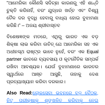
"ଆମେରିକା କୌଣସି ସଦିଚ୍ଛା କାରଣରୁ ଏହି ଶାନ୍ତି
ଚୁକ୍ତି କରିନାହିଁ, ବରଂ ଯୁଦ୍ଧର ଖର୍ଚ୍ଚ ଏବଂ ବିଶ୍ୱ
ତୈଳ ଦର ବୃଦ୍ଧି ହେବାରୁ ବାଧ୍ୟ ହୋଇ ବୁଝାମଣା
କରିଛି।" – ଅଜୟ ଶ୍ରୀବାସ୍ତବ
ବିଶେଷଜ୍ଞଙ୍କ ମତରେ, ଏଥିରୁ ଭାରତ ଏକ ବଡ଼
ଶିକ୍ଷା ଲାଭ କରିବା ଉଚିତ୍ ଯେ ଆମେରିକା ସହ ଏକ
ଅଧୀନସ୍ଥ ରାଷ୍ଟ୍ର ଭାବେ ନୁହେଁ, ବରଂ ଏକ Equal
partner ଭାବରେ ବ୍ୟବସାୟ ଓ କୂଟନୈତିକ ସମ୍ପର୍କ
ରଖିବା ଆବଶ୍ୟକ। ଯେଉଁ ବୁଝାମଣାରେ ଭାରତର
ସ୍ୱାର୍ଥରେ ଆଞ୍ଚ ଆସୁଛି, ତାହାକୁ ଦେଶ
ପ୍ରତ୍ୟାଖ୍ୟାନ କରିବା ଦରକାର।
Also Read:
ଲୋକସେବା ଭବନରେ ବଡ଼ ବୈଠକ,
ନିଟ୍ ପରୀକ୍ଷାକୁ ଶୃଙ୍ଖଳିତ କରିବାକୁ ନେଇ