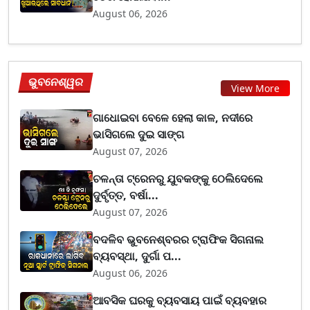
August 06, 2026
ଭୁବନେଶ୍ୱର
View More
ଗାଧୋଇବା ବେଳେ ହେଲା କାଳ, ନଦୀରେ
ଭାସିଗଲେ ଦୁଇ ସାଙ୍ଗ
August 07, 2026
ଚଳନ୍ତା ଟ୍ରେନରୁ ଯୁବକଙ୍କୁ ଠେଲିଦେଲେ
ଦୁର୍ବୃତ୍ତ, ବର୍ଷା...
August 07, 2026
ବଦଳିବ ଭୁବନେଶ୍ବରର ଟ୍ରାଫିକ ସିଗନାଲ
ବ୍ୟବସ୍ଥା, ଦୁର୍ଗା ପ...
August 06, 2026
ଆବସିକ ଘରକୁ ବ୍ୟବସାୟ ପାଇଁ ବ୍ୟବହାର