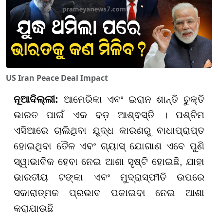
US Iran Peace Deal Impact
ନୂଆଦିଲ୍ଲୀ:
ଆମେରିକା ଏବଂ ଇରାନ ଶାନ୍ତି ଚୁକ୍ତି
ଭାରତ ପାଇଁ ଏକ ବଡ଼ ଆଶ୍ଵସ୍ତି । ପଶ୍ଚିମ
ଏସିଆରେ ଚାଲିଥିବା ଯୁଦ୍ଧ କାରଣରୁ ବାଧାପ୍ରାପ୍ତ
ହୋଇଥିବା ତୈଳ ଏବଂ ଗ୍ୟାସ୍ ଯୋଗାଣ ଏବେ ପୁଣି
ସ୍ୱାଭାବିକ ହେବା ନେଇ ଆଶା ସୃଷ୍ଟି ହୋଇଛି, ଯାହା
ଭାରତୀୟ ଟଙ୍କା ଏବଂ ମୁଦ୍ରାସ୍ଫୀତି ଉପରେ
ସକାରାତ୍ମକ ପ୍ରଭାବ ପକାଇବା ନେଇ ଆଶା
କରାଯାଉଛି