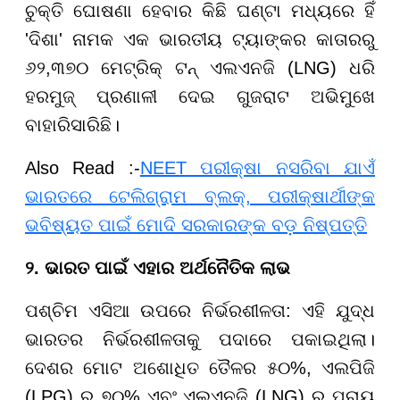
ଚୁକ୍ତି ଘୋଷଣା ହେବାର କିଛି ଘଣ୍ଟା ମଧ୍ୟରେ ହିଁ
'ଦିଶା' ନାମକ ଏକ ଭାରତୀୟ ଟ୍ୟାଙ୍କର କାତାରରୁ
୬୨,୩୭୦ ମେଟ୍ରିକ୍ ଟନ୍ ଏଲଏନଜି (LNG) ଧରି
ହରମୁଜ୍ ପ୍ରଣାଳୀ ଦେଇ ଗୁଜରାଟ ଅଭିମୁଖେ
ବାହାରିସାରିଛି।
Also Read :-
NEET ପରୀକ୍ଷା ନସରିବା ଯାଏଁ
ଭାରତରେ ଟେଲିଗ୍ରାମ ବ୍ଲକ୍, ପରୀକ୍ଷାର୍ଥୀଙ୍କ
ଭବିଷ୍ୟତ ପାଇଁ ମୋଦି ସରକାରଙ୍କ ବଡ଼ ନିଷ୍ପତ୍ତି
୨. ଭାରତ ପାଇଁ ଏହାର ଅର୍ଥନୈତିକ ଲାଭ
ପଶ୍ଚିମ ଏସିଆ ଉପରେ ନିର୍ଭରଶୀଳତା: ଏହି ଯୁଦ୍ଧ
ଭାରତର ନିର୍ଭରଶୀଳତାକୁ ପଦାରେ ପକାଇଥିଲା।
ଦେଶର ମୋଟ ଅଶୋଧିତ ତୈଳର ୫୦%, ଏଲପିଜି
(LPG) ର ୭୦% ଏବଂ ଏଲଏନଜି (LNG) ର ପ୍ରାୟ