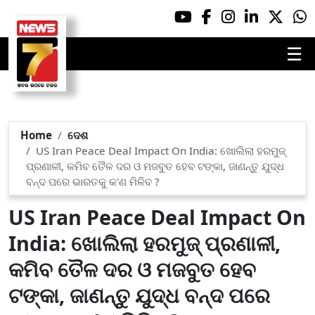
☰
Home
ଦେଶ
US Iran Peace Deal Impact On India: ଖୋଲିଲା ହରମୁଜ୍
ପ୍ରଣାଳୀ, କମିବ ତୈଳ ଦର ଓ ମଜବୁତ ହେବ ଟଙ୍କା, ଜାଣନ୍ତୁ ଯୁଦ୍ଧ
ବନ୍ଦ ପରେ ଭାରତକୁ କ'ଣ ମିଳିବ ?
US Iran Peace Deal Impact On
India: ଖୋଲିଲା ହରମୁଜ୍ ପ୍ରଣାଳୀ,
କମିବ ତୈଳ ଦର ଓ ମଜବୁତ ହେବ
ଟଙ୍କା, ଜାଣନ୍ତୁ ଯୁଦ୍ଧ ବନ୍ଦ ପରେ