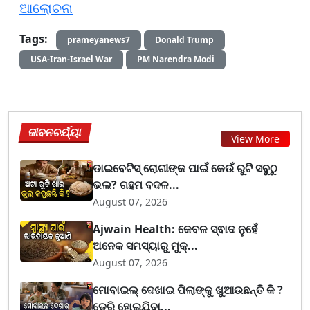
ଆଲୋଚନା
Tags:
prameyanews7
Donald Trump
USA-Iran-Israel War
PM Narendra Modi
ଜୀବନଚର୍ଯ୍ୟା
View More
ଡାଇବେଟିସ୍ ରୋଗୀଙ୍କ ପାଇଁ କେଉଁ ରୁଟି ସବୁଠୁ
ଭଲ? ଗହମ ବଦଳ...
August 07, 2026
Ajwain Health: କେବଳ ସ୍ଵାଦ ନୁହେଁ
ଅନେକ ସମସ୍ୟାରୁ ମୁକ୍...
August 07, 2026
ମୋବାଇଲ୍ ଦେଖାଇ ପିଲାଙ୍କୁ ଖୁଆଉଛନ୍ତି କି ?
ଡେରି ହୋଇଯିବା...