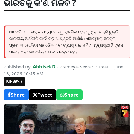
ଭାରତକୁ କ'ଣ ମିଳିବ ?
ଆମେରିକା ଓ ଇରାନ ମଧ୍ୟରେ ସ୍ୱାକ୍ଷରିତ ହେବାକୁ ଥିବା ଶାନ୍ତି ଚୁକ୍ତି
ଭାରତୀୟ ଅର୍ଥନୀତି ପାଇଁ ବଡ଼ ଆଶ୍ୱସ୍ତି ଆଣିଛି। ଏହାଦ୍ୱାରା ହରମୁଜ୍
ପ୍ରଣାଳୀ ଖୋଲିବା ସହ ତୈଳ ଏବଂ ଗ୍ୟାସ୍ ଦର କମିବ, ମୁଦ୍ରାସ୍ଫୀତି ହ୍ରାସ
ପାଇବ ଏବଂ ଭାରତୀୟ ଟଙ୍କା ମଜବୁତ ହେବ।
AbhisekD
Published By:
- Prameya-News7 Bureau | June
16, 2026 10:45 AM
NEWS7
Share
Tweet
Share