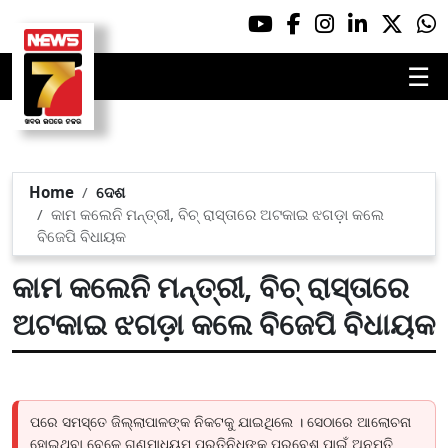
☰
Home
ଦେଶ
କାମ କଲେନି ମନ୍ତ୍ରୀ, ବିଚ୍ ରାସ୍ତାରେ ଅଟକାଇ ଝଗଡ଼ା କଲେ
ବିଜେପି ବିଧାୟକ
କାମ କଲେନି ମନ୍ତ୍ରୀ, ବିଚ୍ ରାସ୍ତାରେ
ଅଟକାଇ ଝଗଡ଼ା କଲେ ବିଜେପି ବିଧାୟକ
ପରେ ସମସ୍ତେ ଜିଲ୍ଲାପାଳଙ୍କ ନିକଟକୁ ଯାଇଥିଲେ । ସେଠାରେ ଆଲୋଚନା
ହୋଇଥିବା ବେଳେ ଗଣମାଧ୍ୟମ ପ୍ରତିନିଧିଙ୍କୁ ପ୍ରବେଶ ପାଇଁ ଅନୁମତି