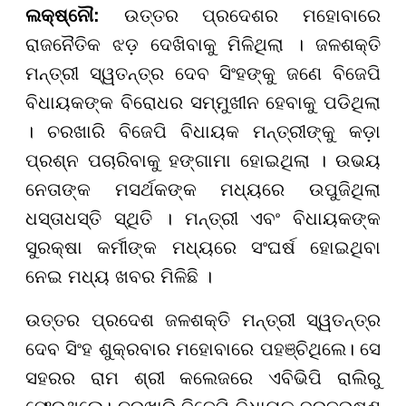
ଲକ୍ଷ୍ନୌ:
ଉତ୍ତର ପ୍ରଦେଶର ମହୋବାରେ
ରାଜନୈତିକ ଝଡ଼ ଦେଖିବାକୁ ମିଳିଥିଲା । ଜଳଶକ୍ତି
ମନ୍ତ୍ରୀ ସ୍ୱତନ୍ତ୍ର ଦେବ ସିଂହଙ୍କୁ ଜଣେ ବିଜେପି
ବିଧାୟକଙ୍କ ବିରୋଧର ସମ୍ମୁଖୀନ ହେବାକୁ ପଡିଥିଲା
। ଚରଖାରି ବିଜେପି ବିଧାୟକ ମନ୍ତ୍ରୀଙ୍କୁ କଡ଼ା
ପ୍ରଶ୍ନ ପଚାରିବାକୁ ହଙ୍ଗାମା ହୋଇଥିଲା । ଉଭୟ
ନେତାଙ୍କ ମସର୍ଥକଙ୍କ ମଧ୍ୟରେ ଉପୁଜିଥିଲା
ଧସ୍ତାଧସ୍ତି ସ୍ଥିତି । ମନ୍ତ୍ରୀ ଏବଂ ବିଧାୟକଙ୍କ
ସୁରକ୍ଷା କର୍ମୀଙ୍କ ମଧ୍ୟରେ ସଂଘର୍ଷ ହୋଇଥିବା
ନେଇ ମଧ୍ୟ ଖବର ମିଳିଛି ।
ଉତ୍ତର ପ୍ରଦେଶ ଜଳଶକ୍ତି ମନ୍ତ୍ରୀ ସ୍ୱତନ୍ତ୍ର
ଦେବ ସିଂହ ଶୁକ୍ରବାର ମହୋବାରେ ପହଞ୍ଚିଥିଲେ। ସେ
ସହରର ରାମ ଶ୍ରୀ କଲେଜରେ ଏବିଭିପି ରାଲିରୁ