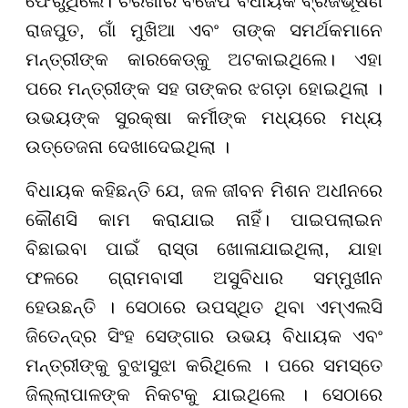
ଫେରୁଥିଲେ। ଚରଖାରି ବିଜେପି ବିଧାୟକ ବ୍ରଜଭୂଷଣ
ରାଜପୁତ, ଗାଁ ମୁଖିଆ ଏବଂ ତାଙ୍କ ସମର୍ଥକମାନେ
ମନ୍ତ୍ରୀଙ୍କ କାରକେଡ୍କୁ ଅଟକାଇଥିଲେ। ଏହା
ପରେ ମନ୍ତ୍ରୀଙ୍କ ସହ ତାଙ୍କର ଝଗଡ଼ା ହୋଇଥିଲା ।
ଉଭୟଙ୍କ ସୁରକ୍ଷା କର୍ମୀଙ୍କ ମଧ୍ୟରେ ମଧ୍ୟ
ଉତ୍ତେଜନା ଦେଖାଦେଇଥିଲା ।
ବିଧାୟକ କହିଛନ୍ତି ଯେ, ଜଳ ଜୀବନ ମିଶନ ଅଧୀନରେ
କୌଣସି କାମ କରାଯାଇ ନାହିଁ। ପାଇପଲାଇନ
ବିଛାଇବା ପାଇଁ ରାସ୍ତା ଖୋଳାଯାଇଥିଲା, ଯାହା
ଫଳରେ ଗ୍ରାମବାସୀ ଅସୁବିଧାର ସମ୍ମୁଖୀନ
ହେଉଛନ୍ତି । ସେଠାରେ ଉପସ୍ଥିତ ଥିବା ଏମ୍ଏଲସି
ଜିତେନ୍ଦ୍ର ସିଂହ ସେଙ୍ଗାର ଉଭୟ ବିଧାୟକ ଏବଂ
ମନ୍ତ୍ରୀଙ୍କୁ ବୁଝାସୁଝା କରିଥିଲେ । ପରେ ସମସ୍ତେ
ଜିଲ୍ଲାପାଳଙ୍କ ନିକଟକୁ ଯାଇଥିଲେ । ସେଠାରେ