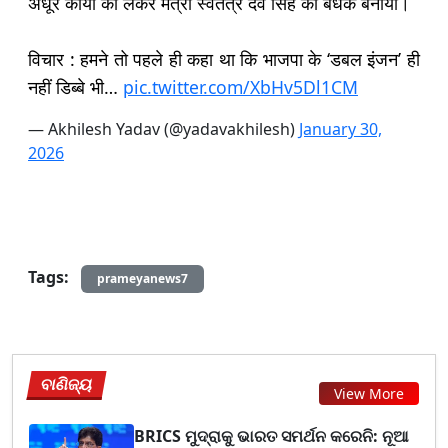
अधूरे कार्यों को लेकर मंत्री स्वतंत्र देव सिंह को बंधक बनाया।
विचार : हमने तो पहले ही कहा था कि भाजपा के ‘डबल इंजन’ ही
नहीं डिब्बे भी…
pic.twitter.com/XbHv5Dl1CM
— Akhilesh Yadav (@yadavakhilesh)
January 30,
2026
Tags:
prameyanews7
ବାଣିଜ୍ୟ
View More
BRICS ମୁଦ୍ରାକୁ ଭାରତ ସମର୍ଥନ କରେନି: ନୂଆ