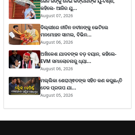
ଜେନ ଜିଙ୍କୁ ନେଇ କଙ୍ଗନାଙ୍କ ୟୁ-ଟର୍ଣ୍ଣ,
କହିଲେ- ଆଜିର ଯୁ...
August 07, 2026
ଦିଲ୍ଲୀରେ ନୀତିନ ନବୀନଙ୍କୁ ଭେଟିଲେ
ମନମୋହନ ସାମଲ, ବିଭିନ...
August 06, 2026
ଅଖିଳେଶ ଯାଦବଙ୍କ ବଡ଼ ବୟାନ, କହିଲେ-
EVM ସମାଲୋଚନାରୁ ଧ୍ୟା...
August 06, 2026
ମଲ୍ଲିକା ଶେରାଓ୍ଵତଙ୍କ ସହିତ କଣ କରୁଛନ୍ତି
ତେଜ ପ୍ରତାପ ଯା...
August 05, 2026