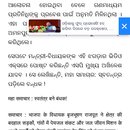
ଆଲୋଚନା ହୋଇଥିବା ବେଳେ ଗଣମାଧ୍ୟମ
ପ୍ରତିନିଧିଙ୍କୁ ପ୍ରବେଶ ପାଇଁ ଅନୁମତି ମିଳିନଥିଲା ।
×
ଏହା ପରେ ମନ୍ତ୍ରୀ କଡ଼ା ସୁରକ୍ଷା ମଧ୍ୟରେ
ଓଡ଼ିଶାକୁ ଫୁଡ୍ ପ୍ରୋସେସିଂ ହବ୍
କରିବା ଦିଗରେ ବଡ଼ ପଦକ୍ଷେପ, ୪୨
ଅମନପୁରା ମହୋବାକଣ୍ଠ ଅଭିମୁଖେ ଗସ୍ତ
ହଜାରରୁ ଅଧିକ ନିଯୁକ୍ତି ସୁଯୋଗ
କରିଥିଲେ।
ସେପଟେ ମନ୍ତ୍ରୀ-ବିଧାୟକଙ୍କ ଏହି ଝଗଡ଼ାର ଭିଡିଓ
ଏକ୍ସରେ ପୋଷ୍ଟ କରିଛନ୍ତି ଏସପି ମୁଖ୍ୟ ଅଖିଳେଶ
ଯାଦବ । ସେ ଲେଖିଛନ୍ତି, ମହା ସମାଚାର: ସ୍ବତନ୍ତ୍ର
ପଡ଼ିଲେ ବନ୍ଧକ !
महा समाचार : स्वतंत्र बने बंधक!
समाचार : भाजपा के विधायक बृजभूषण राजपूत ने क्षेत्र की
बदहाल सड़कों, गांवों में पेयजल संकट और जल जीवन मिशन के