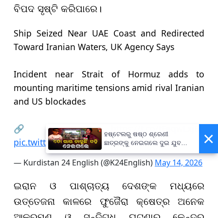
ବିପଦ ସୃଷ୍ଟି କରିପାରେ।
Ship Seized Near UAE Coast and Redirected
Toward Iranian Waters, UK Agency Says
Incident near Strait of Hormuz adds to
mounting maritime tensions amid rival Iranian
and US blockades
🔗:
https://t.co/tFeqwLxj6B
×
ହଷ୍ଟେଲରୁ ଷଷ୍ଠ ଶ୍ରେଣୀ
pic.twitter.com/FTWbeqFfG9
ଛାତ୍ରଙ୍କୁ ନେଇଗଲେ ଦୁଇ ଯୁବକ,
ପୁଅକୁ ଖୋଜି ଆଣିବାକୁ ମାଆଙ୍କ
ନିବେଦନ
— Kurdistan 24 English (@K24English)
May 14, 2026
ଇରାନ ଓ ପାଶ୍ଚାତ୍ୟ ଦେଶଙ୍କ ମଧ୍ୟରେ
ଉତ୍ତେଜନା କାଳରେ ଫୁଜୈରା କ୍ଷେତ୍ର ଅନେକ
ଆକ୍ରମଣ ଓ ସନ୍ଦିଗ୍ଧ ଘଟଣାର କେନ୍ଦ୍ର