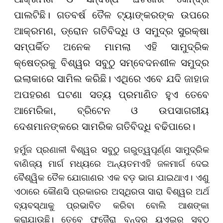
ପାଲଟିଛି। ଗତବର୍ଷ ତୈଳ ଟ୍ୟାଙ୍କରଙ୍କ ଉପରେ
ଆକ୍ରମଣ, ଡ୍ରୋନ ଗତିବିଦ୍ଧି ଓ ସମୁଦ୍ର ସୁରକ୍ଷା
ସମ୍ପର୍କିତ ଅନେକ ମାମଲା ଏହି ସାମୁଦ୍ରିକ
କ୍ଷେତ୍ରକୁ ବିଶ୍ୱର ସବୁଠୁ ସମ୍ବେଦନଶୀଳ ସମୁଦ୍ର
ଇଲାକାରେ ସାମିଲ କରିଛି। ଏଥିରେ ଏବେ ଯଦି ଜାହାଜ
ଅପହରଣ ଘଟଣା ସତ୍ୟ ପ୍ରମାଣିତ ହୁଏ ତେବେ
ଆମେରିକା, ବ୍ରିଟେନ ଓ ଉପସାଗରୀୟ
ଦେଶମାନଙ୍କରେ ସାମରିକ ଗତିବିଦ୍ଧି ବଢିପାରେ।
ହର୍ମୁଜ ପ୍ରଣାଳୀ ବିଶ୍ୱର ସବୁଠୁ ଗରୁତ୍ୱପୂର୍ଣ୍ଣ ସାମୁଦ୍ରିକ
ବାଣିଜ୍ୟ ମାର୍ଗ ମଧ୍ୟରେ ଅନ୍ୟତମଏହି ଜଳମାର୍ଗ ଦେଇ
ବୈଶ୍ୱିକ ତୈଳ ଯୋଗାଣର ଏକ ବଡ଼ ଭାଗ ଯାଇଥାଏ। ଏଣୁ
ଏଠାରେ କୌଣସି ପ୍ରକାରର ଅସ୍ଥିରତା ସାରା ବିଶ୍ୱର ଅର୍ଥ
ବ୍ୟବସ୍ଥାକୁ ପ୍ରଭାବିତ କରିବା ବୋଲି ଆଶଙ୍କା
କରାଯାଉଛି। ତେବେ ଫୁଜୈରା ବନ୍ଦର ୟୁଏଇର ସବୁଠୁ