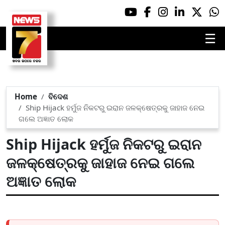
☰
Home
ବିଦେଶ
Ship Hijack ହର୍ମୁଜ ନିକଟରୁ ଇରାନ ଜଳକ୍ଷେତ୍ରକୁ ଜାହାଜ ନେଇ
ଗଲେ ଅଜ୍ଞାତ ଲୋକ
Ship Hijack ହର୍ମୁଜ ନିକଟରୁ ଇରାନ
ଜଳକ୍ଷେତ୍ରକୁ ଜାହାଜ ନେଇ ଗଲେ
ଅଜ୍ଞାତ ଲୋକ