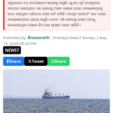
ସମୁଦ୍ରରେ ବଡ଼ ଘଟଣାକ୍ରମ ସାମ୍ନାକୁ ଆସୁଛି। ୟୁଏଇ ପୂର୍ବ ଉପକୂଳରେ
ଲଙ୍ଗର ପକାଇଥିବା ଏକ ଜାହାଜକୁ ଅଜ୍ଞାତ ଲୋକେ ଇରାନ ଜଳକ୍ଷେତ୍ରକୁ
ନେଇ ଯାଉଥିବା ବ୍ରିଟେନ ସେନା ଦାବି କରିଛି। ଅପହୃତ ଜାହାଜଟି ଏବେ ଇରାନ
ଜଳକ୍ଷେତ୍ରରେ ଯାତ୍ରା କରୁଛି। ତେବେ ଏହି ଜାହାଜକୁ ଇରାନ ଆଡକୁ
ନେଇଯାଉଥିବା ଲୋକେ କିଏ ତାହା ସ୍ପଷ୍ଟ ହୋଇ ପାରିନି।
Biswanath
Published By:
- Prameya-News7 Bureau | May
14, 2026 06:20 PM
NEWS7
Share
Tweet
Share