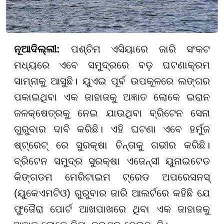
ନୂଆଦିଲ୍ଲୀ:
ପଶ୍ଚିମ ଏସିୟାରେ ଜାରି ସଂକଟ
ମଧ୍ୟରେ ଏବେ ସମୁଦ୍ରରେ ବଡ଼ ଘଟଣାକ୍ରମ
ସାମ୍ନାକୁ ଆସୁଛି। ୟୁଏଇ ପୂର୍ବ ଉପକୂଳରେ ଲଙ୍ଗର
ପକାଇଥିବା ଏକ ଜାହାଜକୁ ଅଜ୍ଞାତ ଲୋକେ ଇରାନ
ଜଳକ୍ଷେତ୍ରକୁ ନେଇ ଯାଉଥିବା ବ୍ରିଟେନ ସେନା
ଗୁରୁବାର ଦାବି କରିଛି। ଏହି ଘଟଣା ଏବେ ହର୍ମୁଜ
ଷ୍ଟ୍ରେଟ୍ ରେ ସୁରକ୍ଷା ଚିନ୍ତାକୁ ଗଭୀର କରିଛି।
ବ୍ରିଟେନ ସମୁଦ୍ର ସୁରକ୍ଷା ଏଜେନ୍ସୀ ୟୁନାଇଟେଡ
କିଙ୍ଗଡମ ମେରିଟାଇମ ଟ୍ରେଡ ଅପରେସନସ୍
(ୟୁକେଏମଟିଓ) ଗୁରୁବାର ଜାରି ଆଲର୍ଟରେ କହିଛି ଯେ
ଫୁଜୈରା ପୋର୍ଟ ଆଖପାଖରେ ଥିବା ଏକ ଜାହାଜକୁ