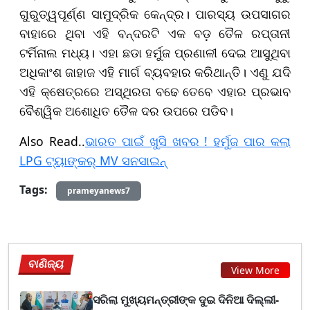
ଗୁରୁତ୍ୱପୂର୍ଣ୍ଣ ସାମୁଦ୍ରିକ କେନ୍ଦ୍ର। ପାରସ୍ୟ ଉପସାଗର
ବାହାରେ ଥିବା ଏହି ବନ୍ଦରଟି ଏକ ବଡ଼ ତୈଳ ରପ୍ତାନୀ
ଟର୍ମିନାଲ ମଧ୍ୟ। ଏହା ଛଡା ହର୍ମୁଜ ପ୍ରଣାଳୀ ଦେଇ ଆସୁଥିବା
ଅଧିକାଂଶ ଜାହାଜ ଏହି ମାର୍ଗ ବ୍ୟବହାର କରିଥାନ୍ତି। ଏଣୁ ଯଦି
ଏହି କ୍ଷେତ୍ରରେ ଅସ୍ଥିରତା ବଢେ ତେବେ ଏହାର ପ୍ରଭାବ
ବୈଶ୍ୱିକ ଅଶୋଧିତ ତୈଳ ଦର ଉପରେ ପଡିବ।
Also Read..
ଭାରତ ପାଇଁ ଖୁସି ଖବର ! ହର୍ମୁଜ ପାର କଲା
LPG ଟ୍ୟାଙ୍କର୍ MV ସନସାଇନ୍
Tags:
prameyanews7
ବାଣିଜ୍ୟ
View More
ସରିଲା ମୁଖ୍ୟମନ୍ତ୍ରୀଙ୍କ ଦୁଇ ଦିନିଆ ଦିଲ୍ଲୀ-