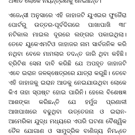
ଅଜ୍ଞାତ ଲୋକେ ନିୟନ୍ତ୍ରଣକୁ ନେଇଛନ୍ତି।
ଏଜେନ୍ସୀ ଅନୁସାରେ ଏହି ଜାହାଜଟି ୟୁଏଇର ଫୁଜୈରା
ପୋର୍ଟରୁ ଉତ୍ତର-ପୂର୍ବଦିଗରେ ପାଖାପାଖି ୩୮
ନଟିକାଲ ମାଇଲ ଦୂରରେ ଲଙ୍ଗର ପକାଇଥିଲା।
ତେବେ ୟୁକେଏମଟିଓ ଜାହାଜର ନାମ ସାର୍ବଜନିକ କରି
ନଥିବା ବେଳେ ମାମଲାର ତଦନ୍ତ ଜାରି ଥିବା କହିଛି।
ବ୍ରିଟିଶ ସେନା ଦାବି କରିଛି ଯେ ଅପହୃତ ଜାହାଜଟି
ଏବେ ଇରାନ ଜଳକ୍ଷେତ୍ରରେ ଯାତ୍ରା କରୁଛି। ତେବେ
ଏହି ଜାହାଜକୁ ଇରାନ ଆଡକୁ ନେଇଯାଉଥିବା ଲୋକେ
କିଏ ତାହା ସ୍ପଷ୍ଟ ହୋଇ ପାରିନି। ହେଲେ ବିଶେଷଜ୍ଞ
ଆଶଙ୍କା କରିଛନ୍ତି ଯେ ହର୍ମୁଜ ପ୍ରଣାଳୀ
ଆଖପାଖରେ ବଢୁଥିବା ଉତ୍ତେଜନା ଓ ଇରାନ-
ଆମେରିକା ଯୁଦ୍ଧ ମଧ୍ୟରେ ଏପରି ଘଟଣା ବୈଶ୍ୱିକ
ତୈଳ ଯୋଗାଣ ଓ ସାମୁଦ୍ରିକ ବାଣିଜ୍ୟ ନିମନ୍ତେ