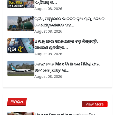
ଏନ୍‌ସିଆର୍ ଗ...
August 08, 2026
ଗ୍ରୀନ୍ ପାୱାରରେ ଭାରତର ନୂଆ ଚାଲ୍, ଦେଶର
କୋଣଅନୁକୋଣରେ ପହ...
August 08, 2026
UPIକୁ ନେଇ ସରକାରଙ୍କ ବଡ଼ ନିଷ୍ପତ୍ତି,
ସାଧାରଣ ୟୁଜର୍ସଙ୍କ...
August 08, 2026
ବୋଇଂ ୭୩୭ Max ବିମାନରେ ମିଳିଲା ଫାଟ,
୪୭୧ ଜେଟ୍ ଯାଞ୍ଚ ଲା...
August 08, 2026
ଅପରାଧ
View More
Liquor Smuggling: କ୍ଷୀର ଗାଡ଼ିକୁ