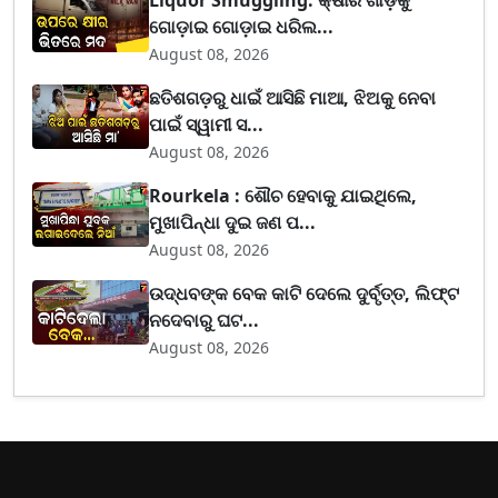
ଗୋଡ଼ାଇ ଗୋଡ଼ାଇ ଧରିଲ...
August 08, 2026
ଛତିଶଗଡ଼ରୁ ଧାଇଁ ଆସିଛି ମାଆ, ଝିଅକୁ ନେବା
ପାଇଁ ସ୍ୱାମୀ ସ...
August 08, 2026
Rourkela : ଶୌଚ ହେବାକୁ ଯାଇଥିଲେ,
ମୁଖାପିନ୍ଧା ଦୁଇ ଜଣ ପ...
August 08, 2026
ଉଦ୍ଧବଙ୍କ ବେକ କାଟି ଦେଲେ ଦୁର୍ବୃତ୍ତ, ଲିଫ୍ଟ
ନଦେବାରୁ ଘଟ...
August 08, 2026