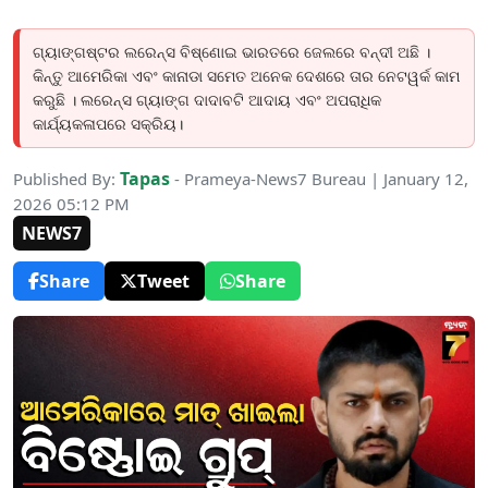
ଗ୍ୟାଙ୍ଗଷ୍ଟର ଲରେନ୍ସ ବିଷ୍ଣୋଇ ଭାରତରେ ଜେଲରେ ବନ୍ଦୀ ଅଛି ।
କିନ୍ତୁ ଆମେରିକା ଏବଂ କାନାଡା ସମେତ ଅନେକ ଦେଶରେ ତାର ନେଟୱର୍କ କାମ
କରୁଛି । ଲରେନ୍ସ ଗ୍ୟାଙ୍ଗ ଦାଦାବଟି ଆଦାୟ ଏବଂ ଅପରାଧିକ
କାର୍ଯ୍ୟକଳାପରେ ସକ୍ରିୟ।
Tapas
Published By:
- Prameya-News7 Bureau | January 12,
2026 05:12 PM
NEWS7
Share
Tweet
Share