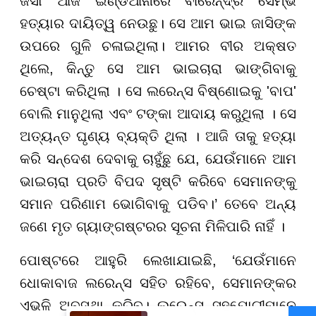
ଜସା ଆଜି ଇଣ୍ଡିଆନାରେ ବୀରେନ୍ଦ୍ର ସେମ୍ଭି
ହତ୍ୟାର ଦାୟିତ୍ୱ ନେଉଛୁ। ସେ ଆମ ଭାଇ ଜାସିଙ୍କ
ଉପରେ ଗୁଳି ଚଳାଇଥିଲା। ଆମର ବୀର ଅକ୍ଷତ
ଥିଲେ, କିନ୍ତୁ ସେ ଆମ ଭାଇଚାରା ଭାଙ୍ଗିବାକୁ
ଚେଷ୍ଟା କରିଥିଲା । ସେ ଲରେନ୍ସ ବିଷ୍ଣୋଇକୁ 'ବାପ'
ବୋଲି ମାନୁଥିଲା ଏବଂ ଟଙ୍କା ଆଦାୟ କରୁଥିଲା । ସେ
ଅତ୍ୟନ୍ତ ଘୃଣ୍ୟ ବ୍ୟକ୍ତି ଥିଲା । ଆଜି ତାକୁ ହତ୍ୟା
କରି ସନ୍ଦେଶ ଦେବାକୁ ଚାହୁଁଛୁ ଯେ, ଯେଉଁମାନେ ଆମ
ଭାଇଚାରା ପ୍ରତି ବିପଦ ସୃଷ୍ଟି କରିବେ ସେମାନଙ୍କୁ
ସମାନ ପରିଣାମ ଭୋଗିବାକୁ ପଡିବ।’ ତେବେ ଅନ୍ୟ
ଜଣେ ମୃତ ଗ୍ୟାଙ୍ଗଷ୍ଟରର ସୂଚନା ମିଳିପାରି ନାହିଁ ।
ପୋଷ୍ଟରେ ଆହୁରି ଲେଖାଯାଇଛି, ‘ଯେଉଁମାନେ
ଧୋକାବାଜ ଲରେନ୍ସ ସହିତ ରହିବେ, ସେମାନଙ୍କର
ଏଭଳି ଅବସ୍ଥା କରିବୁ। ଲରେନ୍ସ ସହଯୋଗୀମାନେ