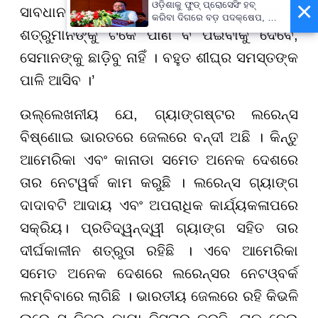
×
ଓଡ଼ିଶାକୁ ଫୁଡ୍ ପ୍ରୋସେସିଂ ହବ୍
ସାବଧାନ ରୁହନ୍ତୁ । ଯେଉଁମାନେ ଆମର
କରିବା ଦିଗରେ ବଡ଼ ପଦକ୍ଷେପ, ୪୨
ହଜାରରୁ ଅଧିକ ନିଯୁକ୍ତି ସୁଯୋଗ
ଶତ୍ରୁମାନଙ୍କୁ ଟିକେ ପାଣି ବି ପିଇବାକୁ ଦେବେ,
ସେମାନଙ୍କୁ ଛାଡ଼ିବୁ ନାହିଁ । ବହୁତ ଶୀଘ୍ର ସମସ୍ତଙ୍କ
ପାଳି ଆସିବ ।’
ଉଲ୍ଲେଖନୀୟ ଯେ, ଗ୍ୟାଙ୍ଗଷ୍ଟର ଲରେନ୍ସ
ବିଷ୍ଣୋଇ ଭାରତରେ ଜେଲରେ ବନ୍ଦୀ ଅଛି । କିନ୍ତୁ
ଆମେରିକା ଏବଂ କାନାଡା ସମେତ ଅନେକ ଦେଶରେ
ତାର ନେଟୱର୍କ କାମ କରୁଛି । ଲରେନ୍ସ ଗ୍ୟାଙ୍ଗ
ଦାଦାବଟି ଆଦାୟ ଏବଂ ଅପରାଧିକ କାର୍ଯ୍ୟକଳାପରେ
ସକ୍ରିୟ। ପ୍ରତିଦ୍ୱନ୍ଦ୍ୱୀ ଗ୍ୟାଙ୍ଗ ସହିତ ତାର
ଦୀର୍ଘକାଳୀନ ଶତ୍ରୁତା ରହିଛି । ଏବେ ଆମେରିକା
ସମେତ ଅନେକ ଦେଶରେ ଲରେନ୍ସର ନେଟଓ୍ବର୍କ
ଲମ୍ବିବାରେ ଲାଗିଛି । ଭାରତୀୟ ଜେଲରେ ରହି କିଭଳି