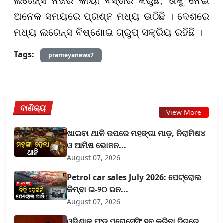
ଲରେନ୍ସ ନିଜର କାୟା ବିସ୍ତାର କରୁଛି, ତାକୁ ନେଇ
ଅନେକ ସମୟରେ ପ୍ରଶ୍ନ ମଧ୍ୟ ଉଠିଛି । ଦେଶରେ
ମଧ୍ୟ ଲରେନ୍ସ ବିଷ୍ଣୋଇ ଗ୍ରୁପ୍ ସକ୍ରିୟ ରହିଛି ।
Tags:
prameyanews7
ବାଣିଜ୍ୟ
View More
ଖାଇବା ଥାଳି ଉପରେ ମହଙ୍ଗା ମାଡ଼, ନିରାମିଷ୪
ଓ ଆମିଷ ଭୋଜନ...
August 07, 2026
Petrol car sales July 2026: ପେଟ୍ରୋଲ
କିମ୍ବା ଇ-୨୦ ଇନ...
August 07, 2026
ଓଡ଼ିଶାକୁ ଫୁଡ୍ ପ୍ରୋସେସିଂ ହବ୍ କରିବା ଦିଗରେ