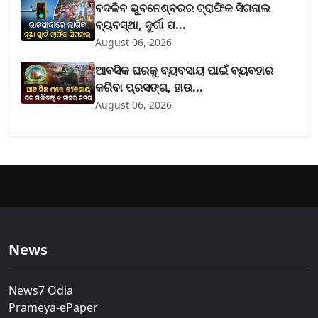
ବଦଳିବ ଭୁବନେଶ୍ବରର ଟ୍ରାଫିକ ସିଗନାଲ
ବ୍ୟବସ୍ଥା, ଦୁର୍ଗା ପ...
August 06, 2026
ଆବସିକ ଘରକୁ ବ୍ୟବସାୟ ପାଇଁ ବ୍ୟବହାର
କରିବା ପ୍ରସଙ୍ଗ, ହାଉ...
August 06, 2026
News
News7 Odia
Prameya-ePaper