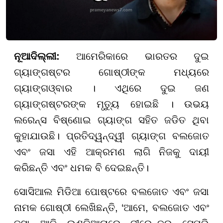
ନୂଆଦିଲ୍ଲୀ:
ଆମେରିକାରେ ଭାରତର ଦୁଇ
ଗ୍ୟାଙ୍ଗଷ୍ଟର ଗୋଷ୍ଠୀଙ୍କ ମଧ୍ୟରେ
ଗ୍ୟାଙ୍ଗଓ୍ବାର । ଏଥିରେ ଦୁଇ ଜଣ
ଗ୍ୟାଙ୍ଗଷ୍ଟରଙ୍କ ମୃତ୍ୟୁ ହୋଇଛି । ଉଭୟ
ଲରେନ୍ସ ବିଷ୍ଣୋଇ ଗ୍ୟାଙ୍ଗ ସହିତ ଜଡିତ ଥିବା
କୁହାଯାଉଛି। ପ୍ରତିଦ୍ୱନ୍ଦ୍ୱୀ ଗ୍ୟାଙ୍ଗ ବଲଜୋତ
ଏବଂ ଜସା ଏହି ଆକ୍ରମଣ ଲାଗି ନିଜକୁ ଦାୟୀ
କରିଛନ୍ତି ଏବଂ ଧମକ ବି ଦେଇଛନ୍ତି।
ସୋସିଆଲ ମିଡିଆ ପୋଷ୍ଟରେ ବଲଜୋତ ଏବଂ ଜସା
ନାମକ ଗୋଷ୍ଠୀ ଲେଖିଛନ୍ତି, ‘ଆମେ, ବଲଜୋତ ଏବଂ