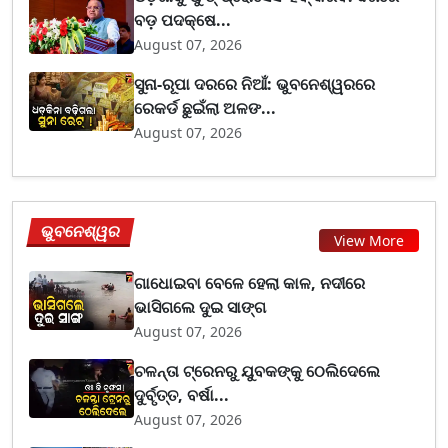
ବଡ଼ ପଦକ୍ଷେ...
August 07, 2026
ସୁନା-ରୂପା ଦରରେ ନିଆଁ: ଭୁବନେଶ୍ୱରରେ
ରେକର୍ଡ ଛୁଇଁଲା ଅଳଙ...
August 07, 2026
ଭୁବନେଶ୍ୱର
View More
ଗାଧୋଇବା ବେଳେ ହେଲା କାଳ, ନଦୀରେ
ଭାସିଗଲେ ଦୁଇ ସାଙ୍ଗ
August 07, 2026
ଚଳନ୍ତା ଟ୍ରେନରୁ ଯୁବକଙ୍କୁ ଠେଲିଦେଲେ
ଦୁର୍ବୃତ୍ତ, ବର୍ଷା...
August 07, 2026