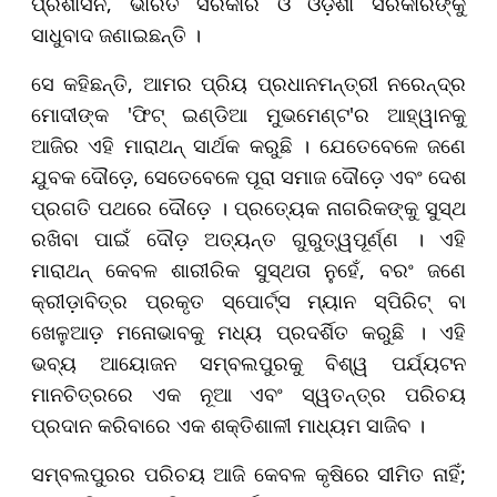
ପ୍ରଶାସନ, ଭାରତ ସରକାର ଓ ଓଡ଼ିଶା ସରକାରଙ୍କୁ
ସାଧୁବାଦ ଜଣାଇଛନ୍ତି ।
ସେ କହିଛନ୍ତି, ଆମର ପ୍ରିୟ ପ୍ରଧାନମନ୍ତ୍ରୀ ନରେନ୍ଦ୍ର
ମୋଦୀଙ୍କ 'ଫିଟ୍ ଇଣ୍ଡିଆ ମୁଭମେଣ୍ଟ'ର ଆହ୍ୱାନକୁ
ଆଜିର ଏହି ମାରାଥନ୍ ସାର୍ଥକ କରୁଛି । ଯେତେବେଳେ ଜଣେ
ଯୁବକ ଦୌଡ଼େ, ସେତେବେଳେ ପୂରା ସମାଜ ଦୌଡ଼େ ଏବଂ ଦେଶ
ପ୍ରଗତି ପଥରେ ଦୌଡ଼େ । ପ୍ରତ୍ୟେକ ନାଗରିକଙ୍କୁ ସୁସ୍ଥ
ରଖିବା ପାଇଁ ଦୌଡ଼ ଅତ୍ୟନ୍ତ ଗୁରୁତ୍ୱପୂର୍ଣ୍ଣ । ଏହି
ମାରାଥନ୍ କେବଳ ଶାରୀରିକ ସୁସ୍ଥତା ନୁହେଁ, ବରଂ ଜଣେ
କ୍ରୀଡ଼ାବିତ୍‌ର ପ୍ରକୃତ ସ୍ପୋର୍ଟ୍ସ ମ୍ୟାନ ସ୍ପିରିଟ୍ ବା
ଖେଳୁଆଡ଼ ମନୋଭାବକୁ ମଧ୍ୟ ପ୍ରଦର୍ଶିତ କରୁଛି । ଏହି
ଭବ୍ୟ ଆୟୋଜନ ସମ୍ବଲପୁରକୁ ବିଶ୍ୱ ପର୍ଯ୍ୟଟନ
ମାନଚିତ୍ରରେ ଏକ ନୂଆ ଏବଂ ସ୍ୱତନ୍ତ୍ର ପରିଚୟ
ପ୍ରଦାନ କରିବାରେ ଏକ ଶକ୍ତିଶାଳୀ ମାଧ୍ୟମ ସାଜିବ ।
ସମ୍ବଲପୁରର ପରିଚୟ ଆଜି କେବଳ କୃଷିରେ ସୀମିତ ନାହିଁ;