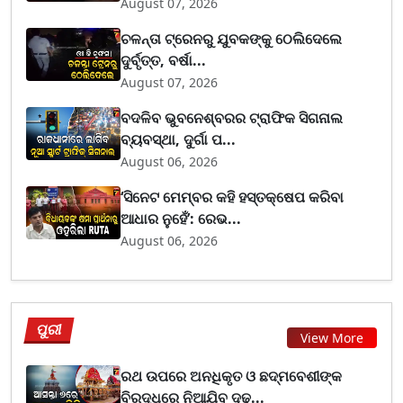
August 07, 2026
ଚଳନ୍ତା ଟ୍ରେନରୁ ଯୁବକଙ୍କୁ ଠେଲିଦେଲେ
ଦୁର୍ବୃତ୍ତ, ବର୍ଷା...
August 07, 2026
ବଦଳିବ ଭୁବନେଶ୍ବରର ଟ୍ରାଫିକ ସିଗନାଲ
ବ୍ୟବସ୍ଥା, ଦୁର୍ଗା ପ...
August 06, 2026
‘ସିନେଟ ମେମ୍ବର କହି ହସ୍ତକ୍ଷେପ କରିବା
ଆଧାର ନୁହେଁ’: ରେଭ...
August 06, 2026
ପୁରୀ
View More
ରଥ ଉପରେ ଅନଧିକୃତ ଓ ଛଦ୍ମବେଶୀଙ୍କ
ବିରୁଦ୍ଧରେ ନିଆଯିବ ଦୃଢ...