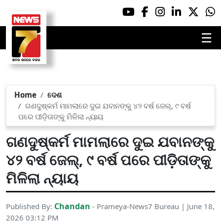
☰
Home
ଦେଶ
ଗଣଦୁଷ୍କର୍ମ ମାମଲାରେ ଦୁଇ ଯବାନଙ୍କୁ ୪୨ ବର୍ଷ ଜେଲ୍, ୯ ବର୍ଷ
ପରେ ପୀଡ଼ିତାଙ୍କୁ ମିଳିଲା ନ୍ୟାୟ
ଗଣଦୁଷ୍କର୍ମ ମାମଲାରେ ଦୁଇ ଯବାନଙ୍କୁ
୪୨ ବର୍ଷ ଜେଲ୍, ୯ ବର୍ଷ ପରେ ପୀଡ଼ିତାଙ୍କୁ
ମିଳିଲା ନ୍ୟାୟ
Chandan
Published By:
- Prameya-News7 Bureau | June 18,
2026 03:12 PM