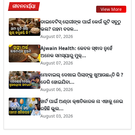
ଜୀବନଚର୍ଯ୍ୟା
View More
ଡାଇବେଟିସ୍ ରୋଗୀଙ୍କ ପାଇଁ କେଉଁ ରୁଟି ସବୁଠୁ
ଭଲ? ଗହମ ବଦଳ...
August 07, 2026
Ajwain Health: କେବଳ ସ୍ଵାଦ ନୁହେଁ
ଅନେକ ସମସ୍ୟାରୁ ମୁକ୍...
August 07, 2026
ମୋବାଇଲ୍ ଦେଖାଇ ପିଲାଙ୍କୁ ଖୁଆଉଛନ୍ତି କି ?
ଡେରି ହୋଇଯିବା...
August 06, 2026
ହାର୍ଟ ପାଇଁ ଅଣ୍ଡା କ୍ଷତିକାରକ ନା ଏହାକୁ ନେଇ
ରହିଛି ଭୁଲ...
August 03, 2026