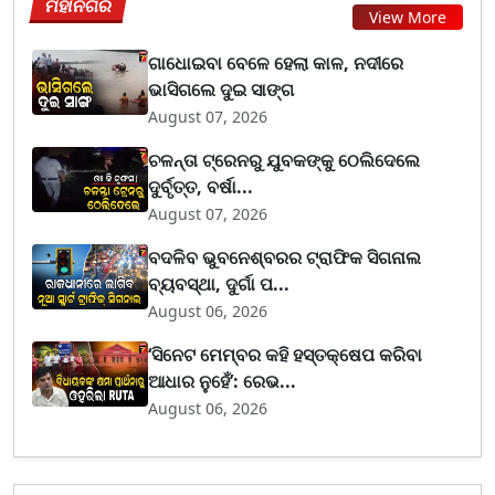
ମହାନଗର
View More
ଗାଧୋଇବା ବେଳେ ହେଲା କାଳ, ନଦୀରେ
ଭାସିଗଲେ ଦୁଇ ସାଙ୍ଗ
August 07, 2026
ଚଳନ୍ତା ଟ୍ରେନରୁ ଯୁବକଙ୍କୁ ଠେଲିଦେଲେ
ଦୁର୍ବୃତ୍ତ, ବର୍ଷା...
August 07, 2026
ବଦଳିବ ଭୁବନେଶ୍ବରର ଟ୍ରାଫିକ ସିଗନାଲ
ବ୍ୟବସ୍ଥା, ଦୁର୍ଗା ପ...
August 06, 2026
‘ସିନେଟ ମେମ୍ବର କହି ହସ୍ତକ୍ଷେପ କରିବା
ଆଧାର ନୁହେଁ’: ରେଭ...
August 06, 2026