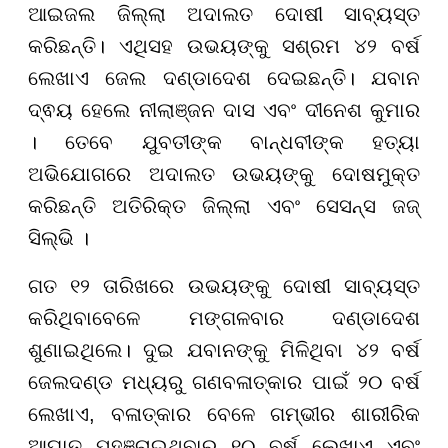
ଆଇଜଲ ଜିଲ୍ଲା ଅଦାଲତ ଦୋଷୀ ସାବ୍ୟସ୍ତ
କରିଛନ୍ତି। ଏଥିସହ ଉଭୟଙ୍କୁ ସଶ୍ରମ ୪୨ ବର୍ଷ
ଲେଖାଏ ଜେଲ ଦଣ୍ଡାଦେଶ ଦେଇଛନ୍ତି। ଯବାନ
ଦ୍ଵୟ ହେଲେ ନୀଲାଞ୍ଜନ ଦାସ ଏବଂ ଦୀନେଶ କୁମାର
। ତେବେ ଯୁବତୀଙ୍କ ବାନ୍ଧବୀଙ୍କ ହତ୍ୟା
ଅଭିଯୋଗରେ ଅଦାଲତ ଉଭୟଙ୍କୁ ଦୋଷମୁକ୍ତ
କରିଛନ୍ତି ଅତିରିକ୍ତ ଜିଲ୍ଲା ଏବଂ ସେସନ୍ସ ଜଜ୍
ସିଲ୍ଭି ।
ଗତ ୧୨ ତାରିଖରେ ଉଭୟଙ୍କୁ ଦୋଷୀ ସାବ୍ୟସ୍ତ
କରିଥିବାବେଳେ ମଙ୍ଗଳବାର ଦଣ୍ଡାଦେଶ
ଶୁଣାଇଥିଲେ। ଦୁଇ ଯବାନଙ୍କୁ ମିଳିଥିବା ୪୨ ବର୍ଷ
ଜେଲଦଣ୍ଡ ମଧ୍ୟରୁ ଗଣବଳାତ୍କାର ପାଇଁ ୨୦ ବର୍ଷ
ଲେଖାଏ, ବଳାତ୍କାର ବେଳେ ଗମ୍ଭୀର ଶାରୀରିକ
ଆଘାତ ପହଞ୍ଚାଇଥିବାରୁ ୧୦ ବର୍ଷ ଲେଖାଏ ଏବଂ