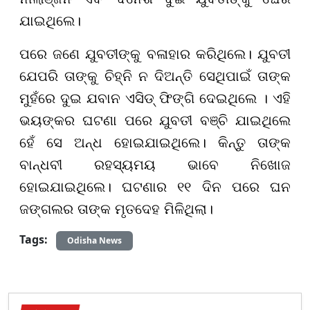
ଯାଇଥିଲେ।
ପରେ ଜଣେ ଯୁବତୀଙ୍କୁ ବଳାହାର କରିଥିଲେ। ଯୁବତୀ
ଯେପରି ତାଙ୍କୁ ଚିହ୍ନି ନ ଦିଅନ୍ତି ସେଥିପାଇଁ ତାଙ୍କ
ମୁହଁରେ ଦୁଇ ଯବାନ ଏସିଡ୍ ଫିଙ୍ଗି ଦେଇଥିଲେ । ଏହି
ଭୟଙ୍କର ଘଟଣା ପରେ ଯୁବତୀ ବଞ୍ଚି ଯାଇଥିଲେ
ହେଁ ସେ ଅନ୍ଧ ହୋଇଯାଇଥିଲେ। କିନ୍ତୁ ତାଙ୍କ
ବାନ୍ଧବୀ ରହସ୍ୟମୟ ଭାବେ ନିଖୋଜ
ହୋଇଯାଇଥିଲେ। ଘଟଣାର ୧୧ ଦିନ ପରେ ଘନ
ଜଙ୍ଗଲର ତାଙ୍କ ମୃତଦେହ ମିଳିଥିଲା।
Tags:
Odisha News