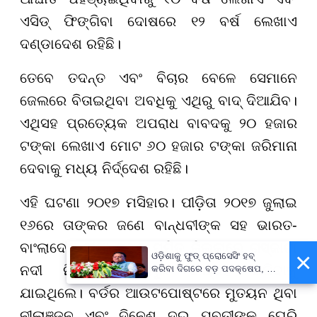
ଏସିଡ୍ ଫିଙ୍ଗିବା ଦୋଷରେ ୧୨ ବର୍ଷ ଲେଖାଏ
ଦଣ୍ଡାଦେଶ ରହିଛି।
ତେବେ ତଦନ୍ତ ଏବଂ ବିଚାର ବେଳେ ସେମାନେ
ଜେଲରେ ବିତାଇଥିବା ଅବଧିକୁ ଏଥିରୁ ବାଦ୍ ଦିଆଯିବ।
ଏଥିସହ ପ୍ରତ୍ୟେକ ଅପରାଧ ବାବଦକୁ ୨୦ ହଜାର
ଟଙ୍କା ଲେଖାଏ ମୋଟ ୬୦ ହଜାର ଟଙ୍କା ଜରିମାନା
ଦେବାକୁ ମଧ୍ୟ ନିର୍ଦ୍ଦେଶ ରହିଛି।
ଏହି ଘଟଣା ୨୦୧୭ ମସିହାର। ପୀଡ଼ିତା ୨୦୧୭ ଜୁଲାଇ
୧୬ରେ ତାଙ୍କର ଜଣେ ବାନ୍ଧବୀଙ୍କ ସହ ଭାରତ-
ବାଂଲାଦେଶ ସୀମା ସ୍ଥିତ ମମିତ ଜିଲ୍ଲାରେ ଗସ୍କାଟା
×
ଓଡ଼ିଶାକୁ ଫୁଡ୍ ପ୍ରୋସେସିଂ ହବ୍
ନଦୀ ନିକଟକୁ ଫଳମୂଳ ସଂଗ୍ରହ କରିବାକୁ
କରିବା ଦିଗରେ ବଡ଼ ପଦକ୍ଷେପ, ୪୨
ହଜାରରୁ ଅଧିକ ନିଯୁକ୍ତି ସୁଯୋଗ
ଯାଇଥିଲେ। ବର୍ଡର ଆଉଟପୋଷ୍ଟରେ ମୁତୟନ ଥିବା
ନୀଲାଞ୍ଜନ ଏବଂ ଦିନେଶ ଦୁଇ ଯୁବତୀଙ୍କୁ ଘେରି