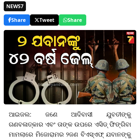
NEWS7
Share
Tweet
Share
ଆଇଜଲ: ଜଣେ ଆଦିବାସୀ ଯୁବତୀଙ୍କୁ
ଗଣବଳାତ୍କାର ଏବଂ ତାଙ୍କ ଉପରେ ଏସିଡ୍ ଫିଙ୍ଗିବା
ମାମଲାରେ ମିଜୋରାମର ୨ଜଣ ବିଏସ୍ଏଫ୍ ଯବାନଙ୍କୁ