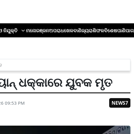
ଓ ନିଯୁକ୍ତି
ମନୋରଞ୍ଜନ
ଅପରାଧ
ଖେଳ
ବାଣିଜ୍ୟ
ରାଶିଫଳ
ବିଶେଷ
ପାଣିପାଗ
ୃତ
ୟାନ୍ ଧକ୍କାରେ ଯୁବକ ମୃତ
NEWS7
26 09:53 PM