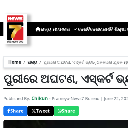
ରାଜ୍ୟ
ମହାନଗର
ଦେଶ
ବିଦେଶ
ରାଜନୀତି
ଶିକ୍ଷା 
Home
ରାଜ୍ୟ
ପୁରୀରେ ଅଘଟଣ, ଏସ୍କର୍ଟ ଭ୍ୟାନ୍ ଧକ୍କାରେ ଯୁବକ ମ
ପୁରୀରେ ଅଘଟଣ, ଏସ୍କର୍ଟ ଭ୍
Chikun
Published By:
- Prameya-News7 Bureau | June 22, 20
Share
Tweet
Share