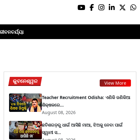
ଜୀବନଚର୍ଯ୍ୟା
ଭୁବନେଶ୍ୱର
View More
Teacher Recruitment Odisha: ଏଣିକି ଜଣିକିଆ
ଶିକ୍ଷକରେ...
August 08, 2026
ଛତିଶଗଡ଼ରୁ ଧାଇଁ ଆସିଛି ମାଆ, ଝିଅକୁ ନେବା ପାଇଁ
ସ୍ୱାମୀ ସ...
August 08, 2026