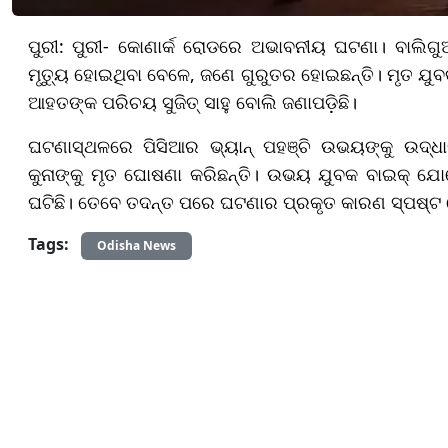
ପୁରୀ: ପୁରୀ- କୋଣାର୍କ ରୋଡରେ ଅଭାବନୀୟ ଘଟଣା। ବାଲିଗୁଆ
ମୃତ୍ୟୁ ହୋଇଥିବା ବେଳେ, ଜଣେ ଗୁରୁତର ହୋଇଛନ୍ତି। ମୃତ ଯୁ
ଆହତଙ୍କ ପରିଚୟ ସୁଜିତ୍ ସାହୁ ବୋଲି ଜଣାପଡ଼ିଛି।
ଘଟଣାସ୍ଥଳରେ ପିସିଆର ଭ୍ୟାନ୍ ପହଞ୍ଚି ଉଭୟଙ୍କୁ ଉଦ୍ଧାର
କୁନାଙ୍କୁ ମୃତ ଘୋଷଣା କରିଛନ୍ତି। ଉଭୟ ଯୁବକ ବାଇକ୍ ଯ
ଘଟିଛି। ତେବେ ତଦନ୍ତ ପରେ ଘଟଣାର ପ୍ରକୃତ କାରଣ ସ୍ପଷ୍ଟ ହ
Tags:
Odisha News