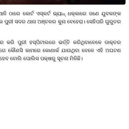
ଳି ଠାରେ କୋର୍ଟ ଏସ୍କର୍ଟ ଭ୍ୟାନ୍ ଧକ୍କାରେ ଜଣେ ଯୁବକଙ୍କ
ବକ ପୁରୀ ସଦର ଥାନା ଅଞ୍ଚଳର କୁନା ବେହେରା। ସେହିପରି ଗୁରୁତର
 କରି ପୁରୀ ହସ୍ପିଟାଲରେ ଭର୍ତ୍ତି କରିଥିବାବେଳେ ଡାକ୍ତର
ୋଗେ କୌଣସି କାମରେ କୋଣାର୍କ ଯାଉଥିବା ବେଳେ ଏହି ଅଘଟଣ
େବ ବୋଲି ପୋଲିସ ପକ୍ଷରୁ ସୂଚନା ମିଳିଛି।