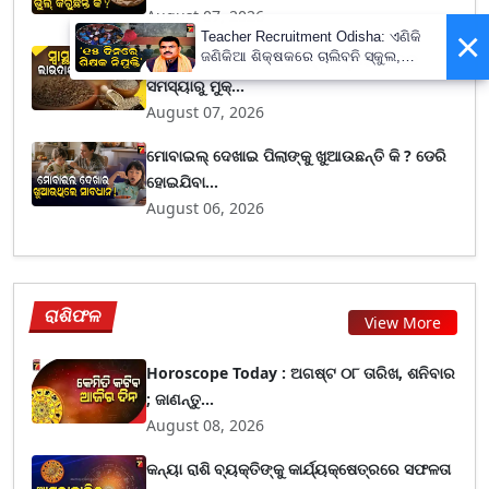
August 07, 2026
×
Teacher Recruitment Odisha: ଏଣିକି
ଜଣିକିଆ ଶିକ୍ଷକରେ ଚାଲିବନି ସ୍କୁଲ,
Ajwain Health: କେବଳ ସ୍ଵାଦ ନୁହେଁ ଅନେକ
ନିଯୁକ୍ତ ହେବେ ନୂଆ ଶିକ୍ଷକ ; ୧୫ ଦିନରେ
ସମସ୍ୟାରୁ ମୁକ୍...
ପ୍ରକ୍ରିୟା ସାରିବାକୁ ନିର୍ଦ୍ଦେଶ
August 07, 2026
ମୋବାଇଲ୍ ଦେଖାଇ ପିଲାଙ୍କୁ ଖୁଆଉଛନ୍ତି କି ? ଡେରି
ହୋଇଯିବା...
August 06, 2026
ରାଶିଫଳ
View More
Horoscope Today : ଅଗଷ୍ଟ ୦୮ ତାରିଖ, ଶନିବାର
; ଜାଣନ୍ତୁ...
August 08, 2026
କନ୍ୟା ରାଶି ବ୍ୟକ୍ତିଙ୍କୁ କାର୍ଯ୍ୟକ୍ଷେତ୍ରରେ ସଫଳତା