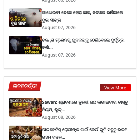
ଗାଧୋଇବା ବେଳେ ହେଲା କାଳ, ନଦୀରେ ଭାସିଗଲେ
ଦୁଇ ସାଙ୍ଗ
August 07, 2026
ଚଳନ୍ତା ଟ୍ରେନରୁ ଯୁବକଙ୍କୁ ଠେଲିଦେଲେ ଦୁର୍ବୃତ୍ତ,
ବର୍ଷା...
August 07, 2026
ଜୀବନଚର୍ଯ୍ୟା
View More
Sawan: ଶ୍ରାବଣରେ ତୁଳସୀ ଗଛ ଲଗାଇବାର ବାସ୍ତୁ
ନିୟମ, ଭୁଲ୍...
August 08, 2026
ଡାଇବେଟିସ୍ ରୋଗୀଙ୍କ ପାଇଁ କେଉଁ ରୁଟି ସବୁଠୁ ଭଲ?
ଗହମ ବଦଳ...