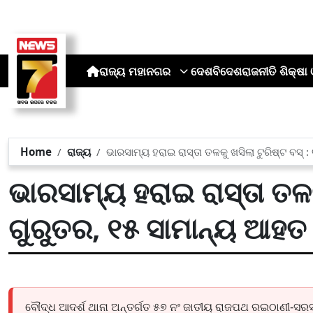
ରାଜ୍ୟ
ମହାନଗର
ଦେଶ
ବିଦେଶ
ରାଜନୀତି
ଶିକ୍ଷା 
Home
ରାଜ୍ୟ
ଭାରସାମ୍ୟ ହରାଇ ରାସ୍ତା ତଳକୁ ଖସିଲା ଟୁରିଷ୍ଟ ବସ୍ 
ଭାରସାମ୍ୟ ହରାଇ ରାସ୍ତା ତଳକୁ
ଗୁରୁତର, ୧୫ ସାମାନ୍ୟ ଆହତ
ବୌଦ୍ଧ ଆଦର୍ଶ ଥାନା ଅନ୍ତର୍ଗତ ୫୭ ନଂ ଜାତୀୟ ରାଜପଥ ରଇଠାଣୀ-ସରସରା ର