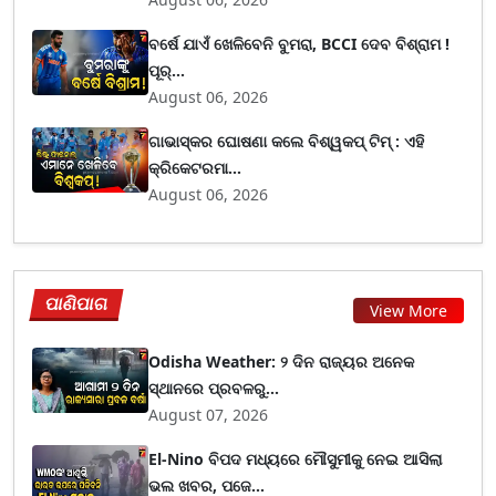
ବର୍ଷେ ଯାଏଁ ଖେଳିବେନି ବୁମରା, BCCI ଦେବ ବିଶ୍ରାମ !
ପୂର୍...
August 06, 2026
ଗାଭାସ୍କର ଘୋଷଣା କଲେ ବିଶ୍ୱକପ୍ ଟିମ୍ : ଏହି
କ୍ରିକେଟରମା...
August 06, 2026
ପାଣିପାଗ
View More
Odisha Weather: ୨ ଦିନ ରାଜ୍ୟର ଅନେକ
ସ୍ଥାନରେ ପ୍ରବଳରୁ...
August 07, 2026
El-Nino ବିପଦ ମଧ୍ୟରେ ମୌସୁମୀକୁ ନେଇ ଆସିଲା
ଭଲ ଖବର, ପଜେ...