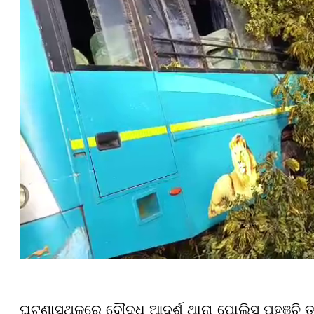
ଘଟଣାସ୍ଥଳରେ ବୌଦ୍ଧ ଆଦର୍ଶ ଥାନା ପୋଲିସ ପହଞ୍ଚି ତ