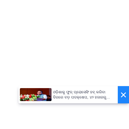
×
ଓଡ଼ିଶାକୁ ଫୁଡ୍ ପ୍ରୋସେସିଂ ହବ୍ କରିବା
ଦିଗରେ ବଡ଼ ପଦକ୍ଷେପ, ୪୨ ହଜାରରୁ
ଅଧିକ ନିଯୁକ୍ତି ସୁଯୋଗ