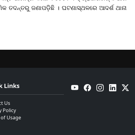
ମିକ ତଦନ୍ତରୁ ଜଣାପଡ଼ିଛି । ଘଟଣାସ୍ଥଳରେ ଆଦର୍ଶ ଥାନା
k Links
YouTube
Facebook
Instagram
Linkedin
Twitt
ct Us
y Policy
 of Usage