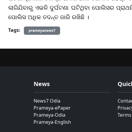
ଲାଗିଯିବାରୁ ଏଭଳି ଦୁର୍ଘଟଣା ଘଟିଥିବା ପୋଲିସର ପ୍ରାଥ
ପୋଲିସ ଅଧିକ ତଦନ୍ତ ଜାରି ରଖିଛି ।
Tags:
prameyanews7
News
Quic
News7 Odia
Conta
Prameya-ePaper
Privac
Prameya-Odia
Terms
Prameya-English