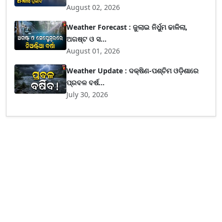
August 02, 2026
Weather Forecast : ଜୁଲାଇ ନିର୍ଧୁମ ଢାଳିଲା,
ଅଗଷ୍ଟ ଓ ସ...
August 01, 2026
Weather Update : ଦକ୍ଷିଣ-ପଶ୍ଚିମ ଓଡ଼ିଶାରେ
ପ୍ରବଳ ବର୍ଷ...
July 30, 2026