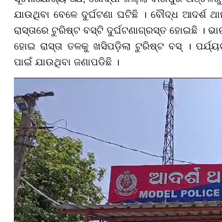
ଯାଉଥିବା ବେଳେ ଦୁର୍ଘଟଣା ଘଟିଛି । ବୌଦ୍ଧ ଆଦର୍ଶ ଥ
ରାସ୍ତାରେ ଟୁରିଷ୍ଟ ବସ୍‌ଟି ଦୁର୍ଘଟଣାଗ୍ରସ୍ତ ହୋଇଛି । 
ହୋଇ ରାସ୍ତା ତଳକୁ ଖସିପଡ଼ିଲା ଟୁରିଷ୍ଟ ବସ୍ । ପର୍
ପାଇଁ ଯାଉଥିବା ଜଣାପଡିଛି ।