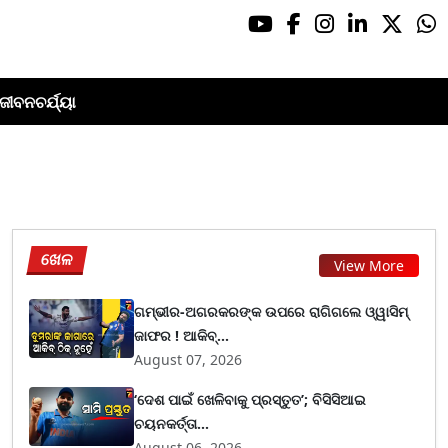
ଜୀବନଚର୍ଯ୍ୟା
ଖେଳ
View More
ଗମ୍ଭୀର-ଅଗରକରଙ୍କ ଉପରେ ରାଗିଗଲେ ଓ୍ୱାସିମ୍
ଜାଫର ! ଆକିବ୍...
August 07, 2026
‘ଦେଶ ପାଇଁ ଖେଳିବାକୁ ପ୍ରସ୍ତୁତ’; ବିସିସିଆଇ
ଚୟନକର୍ତ୍ତା...
August 06, 2026