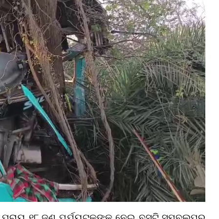
 ପ୍ରାୟ ୧୮ ଜଣ ପର୍ଯ୍ୟଟକଙ୍କୁ ନେଇ ବସ୍‌ଟି ସମ୍ବଲପୁର