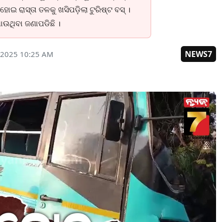
ୋଇ ରାସ୍ତା ତଳକୁ ଖସିପଡ଼ିଲା ଟୁରିଷ୍ଟ ବସ୍ ।
ଉଥିବା ଜଣାପଡିଛି ।
NEWS7
 2025 10:25 AM