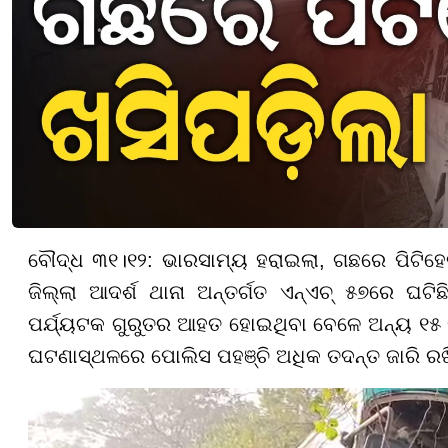
ବୌଦ୍ଧ ୩୧।୧୨: ଭାରସାମ୍ୟ ହରାଇଲା, ଗଛରେ ପିଟିହେଲା 
ଜିଲ୍ଲା ଆଦର୍ଶ ଥାନା ଅନ୍ତର୍ଗତ ଏନ୍‌ଏଚ୍ ୫୭ରେ ଘଟିଛ
ପର୍ଯ୍ୟଟକ ଗୁରୁତର ଆହତ ହୋଇଥିବା ବେଳେ ଅନ୍ୟ ୧୫ 
ଘଟଣାସ୍ଥଳରେ ପୋଲିସ ପହଞ୍ଚି ଅଧିକ ତଦନ୍ତ ଜାରି ରଖି