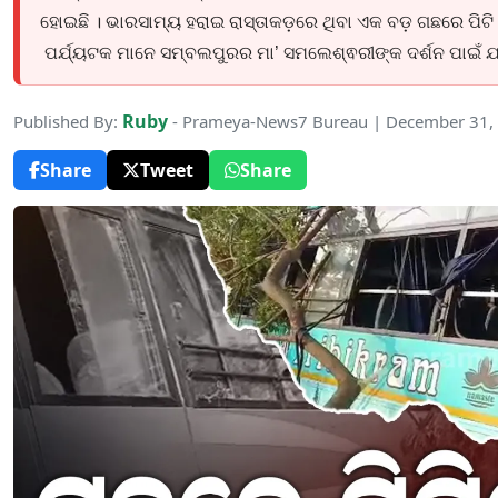
ହୋଇଛି । ଭାରସାମ୍ୟ ହରାଇ ରାସ୍ତାକଡ଼ରେ ଥିବା ଏକ ବଡ଼ ଗଛରେ ପିଟି ହ
ପର୍ଯ୍ୟଟକ ମାନେ ସମ୍ବଲପୁରର ମା’ ସମଲେଶ୍ଵରୀଙ୍କ ଦର୍ଶନ ପାଇଁ ଯା
Ruby
Published By:
- Prameya-News7 Bureau | December 31,
Share
Tweet
Share