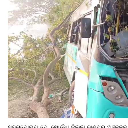
ସୂଚନାଯୋଗ୍ୟ ଯେ, ଖୋର୍ଦ୍ଧା ଜିଲ୍ଲା ବାଣପୁର ଅଞ୍ଚଳରୁ