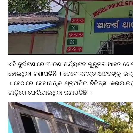
ଏହି ଦୁର୍ଘଟଣାରେ ୩ ଜଣ ପର୍ଯ୍ୟଟକ ଗୁରୁତର ଆହତ ହୋ
ହୋଇଥିବା ଜଣାପଡିଛି । ତେବେ ସମସ୍ତ ଆହତଙ୍କୁ ଉଦ୍ଧ
। ସେଠାରେ ସେମାନଙ୍କ ପ୍ରାଥମିକ ଚିକିତ୍ସା କରାଯା
ଗାଡ଼ିରେ ଫେରିଯାଇଥିବା ଜଣାପଡିଛି ।