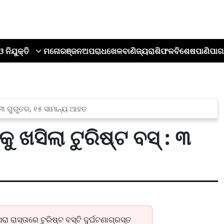
ଓ ନିଯୁକ୍ତି
ମନୋରଞ୍ଜନ
ଅପରାଧ
ଖେଳ
ବାଣିଜ୍ୟ
ରାଶିଫଳ
ବିଶେଷ
ପାଣିପାଗ
: ୩ ଗୁରୁତର, ୧୫ ସାମାନ୍ୟ ଆହତ
 ଖସିଲା ଟୁରିଷ୍ଟ ବସ୍ : ୩
ାସ୍ତାରେ ଟୁରିଷ୍ଟ ବସ୍‌ଟି ଦୁର୍ଘଟଣାଗ୍ରସ୍ତ