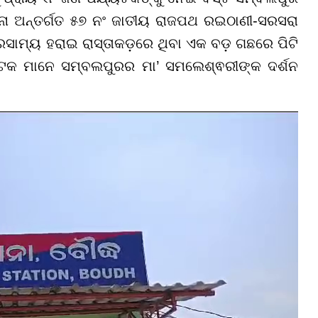
ାନା ଅନ୍ତର୍ଗତ ୫୭ ନଂ ଜାତୀୟ ରାଜପଥ ରଇଠାଣୀ-ସରସରା
ଭାରସାମ୍ୟ ହରାଇ ରାସ୍ତାକଡ଼ରେ ଥିବା ଏକ ବଡ଼ ଗଛରେ ପିଟି
ଯ୍ୟଟକ ମାନେ ସମ୍ବଲପୁରର ମା’ ସମଲେଶ୍ଵରୀଙ୍କ ଦର୍ଶନ