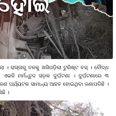
। ରାସ୍ତାରୁ ତଳକୁ ଖସିପଡ଼ିଲା ଟୁରିଷ୍ଟ ବସ୍ । ବୌଦ୍ଧ
ି ଏଭଳି ମର୍ମନ୍ତୁଦ ସଡ଼କ ଦୁର୍ଘଟଣା । ଦୁର୍ଘଟଣାରେ ୩
ଜଣ ପର୍ଯ୍ୟଟକ ସାମାନ୍ୟ ଆହତ ହୋଇଥିବା ଜଣାପଡିଛି ।
ଛି ।