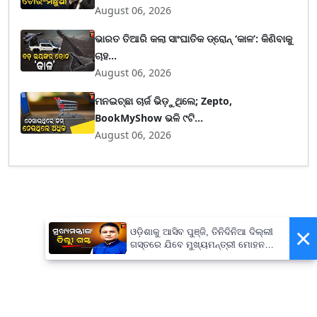
August 06, 2026
ଭାରତ ତିଆରି କଲା ସାଂଘାତିକ ଡ୍ରୋନ୍ ‘କାଳ’: କିଣିବାକୁ
ଚାହ...
August 06, 2026
ମନଇଚ୍ଛା ଚାର୍ଜ ଭିଡ଼ୁଥିଲେ; Zepto,
BookMyShow ଭଳି ୯ଟି...
August 06, 2026
×
ଓଡ଼ିଶାକୁ ଆସିବ ପୁଞ୍ଜି, ତିନିଦିନିଆ ଦିଲ୍ଲୀ
ଗସ୍ତରେ ଯିବେ ମୁଖ୍ୟମନ୍ତ୍ରୀ ମୋହନ
ମାଝୀ