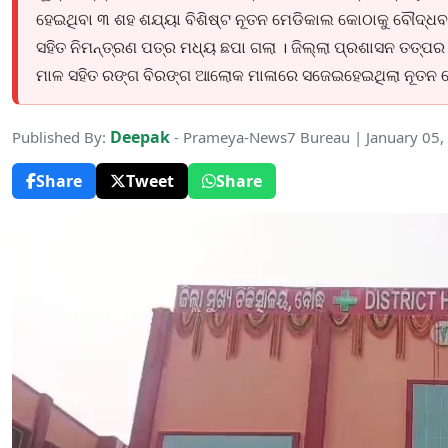
ହେଇଥିବା ୩ ଶହ ଶଯ୍ୟା ବିଶିଷ୍ଟ ନୂତନ ମେଡିକାଲ କୋଠାକୁ ବୌଦ୍ଧବାସୀ 
ସହିତ ନିମନ୍ତ୍ରଣ ପତ୍ର ମଧ୍ୟ ଛପା ଗଲା । ଜିଲ୍ଲା ପ୍ରଶାସନ ତତ୍ପ
ମାଳ ସହିତ ରଙ୍ଗ ବିରଙ୍ଗ ଆଲୋକ ମାଳାରେ ସଜେଇହେଇଥିଲା ନୂତନ 
Deepak
Published By:
- Prameya-News7 Bureau | January 05,
Share
Tweet
Share