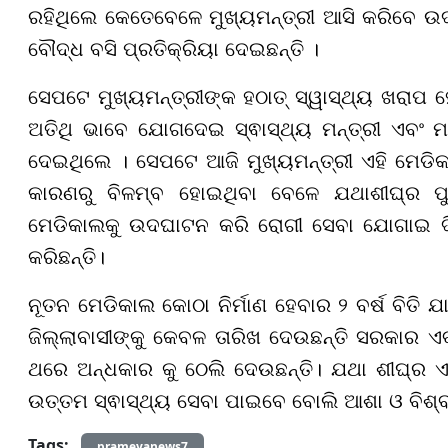
ରହିଥିଲେ କେତେବେଳେ ମୁଖ୍ୟମନ୍ତ୍ରୀ ଆସି କରିବେ 
ବୌଦ୍ଧ ବସି ପ୍ରତିକ୍ରିୟା ଦେଇଛନ୍ତି ।
ସେପଟେ ମୁଖ୍ୟମନ୍ତ୍ରୀଙ୍କ ହଠାତ୍ ସ୍ୱାସ୍ଥ୍ୟ ଖରାପ ହ
ଅତିଥି ଭାବେ ଯୋଗଦେଇ ସ୍ଵାସ୍ଥ୍ୟ ମନ୍ତ୍ରୀ ଏବଂ 
ଦେଇଥିଲେ । ସେପଟେ ଆଜି ମୁଖ୍ୟମନ୍ତ୍ରୀ ଏହି ମେଡିକ
କାରଣରୁ ବିଳମ୍ବ ହୋଇଥିବା ବେଳେ ଯଥାଶୀଘ୍ର ପୁ
ମେଡିକାଲକୁ ଉଦଘାଟନ କରି ରୋଗୀ ସେବା ଯୋଗାଇ ଦିଆ
କରିଛନ୍ତି।
ନୂତନ ମେଡିକାଲ କୋଠା ନିର୍ମାଣ ହେବାର ୨ ବର୍ଷ ବିତି
ଜିଲ୍ଲାବାସୀଙ୍କୁ କେବଳ ତାରିଖ ଦେଉଛନ୍ତି ସରକାର ଏବଂ 
ଥରେ ଅନ୍ଧକାର କୁ ଠେଲି ଦେଉଛନ୍ତି। ଯଥା ଶୀଘ୍ର 
ଉତ୍ତମ ସ୍ଵାସ୍ଥ୍ୟ ସେବା ପାଇବେ ବୋଲି ଆଶା ଓ ବିଶ୍ବାସ
Tags:
prameyanews7