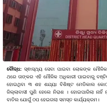
ବୌଦ୍ଧ:
ସ୍ଵାସ୍ଥ୍ୟ ସେବା ପାଇବା ଲୋକଙ୍କ ମୌଳିକ
ଥରେ ତାଙ୍କର ଏହି ମୌଳିକ ଅଧିକାରୀ ପାଇବାରୁ ବଞ୍ଚିତ
ହୋଇଥିବା ୩ ଶହ ଶଯ୍ୟା ବିଶିଷ୍ଟ ମେଡିକାଲ କୋଠା
ଜିଲ୍ଲାବାସୀ ପୁଣି ହେଲେ ନିରାଶ । ହୋଇପାରିଲା ନାହି
ବାତିଲ ଯୋଗୁଁ ଠପ ହେଇଗଲା ସମସ୍ତ କାର୍ଯ୍ୟକ୍ରମ।