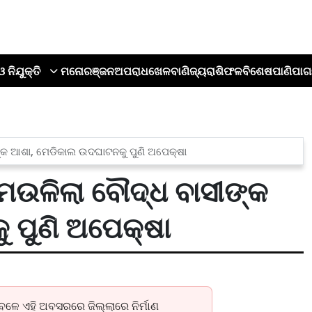
ଓ ନିଯୁକ୍ତି
ମନୋରଞ୍ଜନ
ଅପରାଧ
ଖେଳ
ବାଣିଜ୍ୟ
ରାଶିଫଳ
ବିଶେଷ
ପାଣିପାଗ
ୀଙ୍କ ଆଶା, ମେଡିକାଲ ଉଦଘାଟନକୁ ପୁଣି ଅପେକ୍ଷା
, ମଉଳିଲା ବୌଦ୍ଧ ବାସୀଙ୍କ
 ପୁଣି ଅପେକ୍ଷା
େଳେ ଏହି ଅବସରରେ ଜିଲ୍ଲାରେ ନିର୍ମାଣ