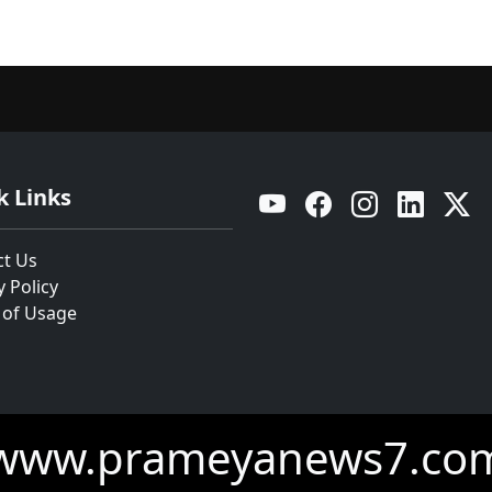
k Links
YouTube
Facebook
Instagram
Linkedin
Twitt
ct Us
y Policy
 of Usage
www.prameyanews7.co