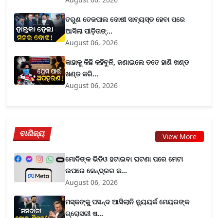
ତରୁଣ ତେଜପାଲ ଦୋଷୀ ସାବ୍ୟସ୍ତ ହେବା ପରେ
ଆସିଲା ପୀଡ଼ିତାଙ୍...
August 06, 2026
କାହାକୁ କିଛି କହିବୁନି, ଜଣାଇଲେ ତତେ ହାଣି ଖଣ୍ଡ
ଖଣ୍ଡ କରି...
August 06, 2026
ବାଣିଜ୍ୟ
View More
ମୋଦିଙ୍କ ଭିଡିଓ ହଟାଇବା ଘଟଣା ପରେ ମେଟା
ଉପରେ କେନ୍ଦ୍ରର କ...
August 06, 2026
ମସ୍କଙ୍କୁ ପସନ୍ଦ ଆସିଲାନି ନ୍ୟୁୟର୍କ ମେୟରଙ୍କ
ଗ୍ରୋସରୀ ଷ...