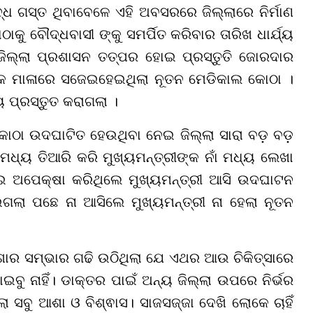
ଧ ଗସ୍ତ ଥିବାବେଳେ ଏହି ଅବସରରେ ଜିଲ୍ଲାରେ ନିର୍ମାଣ
ୁ ବୌଦ୍ଧବାସୀ ଙ୍କୁ ସମର୍ପିତ କରିବାର ତାରିଖ ଧାର୍ଯ୍ୟ
ଜିଲ୍ଲା ପ୍ରଶାସନ ତତ୍ପର ହୋଇ ପ୍ରସ୍ତୁତି ଜୋରଦାର
କ ମାଳାରେ ସଜେଇହେଇଥିଲା ନୂତନ ମେଡିକାଲ କୋଠା ।
ପ୍ରସ୍ତୁତ କରାଗଲା ।
ଠା ଉଦଘାଟିତ ହେଉଥିବା ନେଇ ଜିଲ୍ଲା ସାରା ବଡ଼ ବଡ଼
ମଧ୍ୟ ତିଆରି କରି ମୁଖ୍ୟମନ୍ତ୍ରୀଙ୍କ ନାଁ ମଧ୍ୟ ଲେଖା
ଇ ଅପେକ୍ଷା କରିଥିଲେ ମୁଖ୍ୟମନ୍ତ୍ରୀ ଆସି ଉଦଘାଟନ
ଗଲା ପଛେ ନା ଆସିଲେ ମୁଖ୍ୟମନ୍ତ୍ରୀ ନା ହେଲା ନୂତନ
ାର ସମ୍ଭାର ଗଢି ଉଠିଥିଲା ଯେ ଏଥର ଆଉ ଚିକିତ୍ସାରେ
ବୁ ନାହିଁ। ଡାକ୍ତର ପାଇଁ ଅନ୍ୟ ଜିଲ୍ଲା ଉପରେ ନିର୍ଭର
ା ସବୁ ଆଶା ଓ ବିଶ୍ଵାସ। ସାଜସଜ୍ଜା ଦେଖି ଲୋକେ ଚାହିଁ