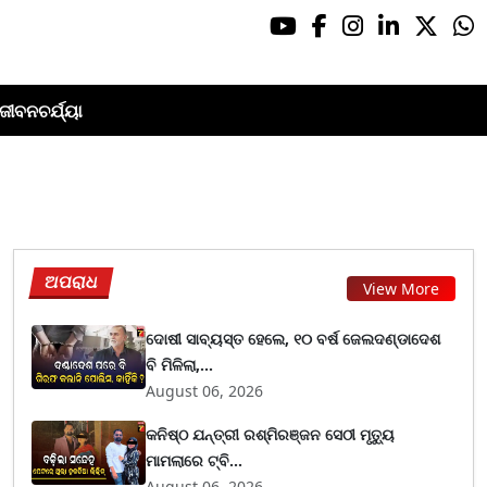
ଜୀବନଚର୍ଯ୍ୟା
ଅପରାଧ
View More
ଦୋଷୀ ସାବ୍ୟସ୍ତ ହେଲେ, ୧୦ ବର୍ଷ ଜେଲଦଣ୍ଡାଦେଶ
ବି ମିଳିଲା,...
August 06, 2026
କନିଷ୍ଠ ଯନ୍ତ୍ରୀ ରଶ୍ମିରଞ୍ଜନ ସେଠୀ ମୃତ୍ୟୁ
ମାମଲାରେ ଟ୍ବି...
August 06, 2026