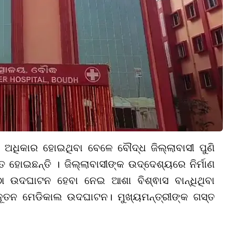
 ଅଧିକାର ହୋଇଥିବା ବେଳେ ବୌଦ୍ଧ ଜିଲ୍ଲାବାସୀ ପୁଣି
 ହୋଇଛନ୍ତି । ଜିଲ୍ଲାବାସୀଙ୍କ ଉଦ୍ଦେଶ୍ୟରେ ନିର୍ମାଣ
 ଉଦଘାଟନ ହେବା ନେଇ ଆଶା ବିଶ୍ଵାସ ବାନ୍ଧିଥିବା
ଁ ନୂତନ ମେଡିକାଲ ଉଦଘାଟନ। ମୁଖ୍ୟମନ୍ତ୍ରୀଙ୍କ ଗସ୍ତ