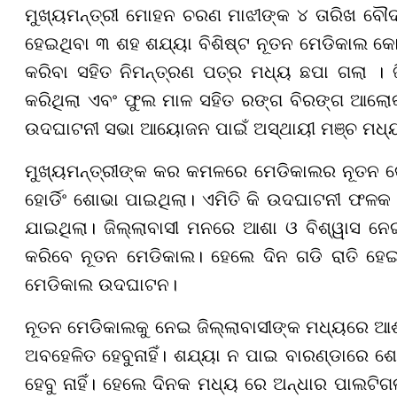
ମୁଖ୍ୟମନ୍ତ୍ରୀ ମୋହନ ଚରଣ ମାଝୀଙ୍କ ୪ ତାରିଖ ବୌଦ୍
ହେଇଥିବା ୩ ଶହ ଶଯ୍ୟା ବିଶିଷ୍ଟ ନୂତନ ମେଡିକାଲ କୋଠାକ
କରିବା ସହିତ ନିମନ୍ତ୍ରଣ ପତ୍ର ମଧ୍ୟ ଛପା ଗଲା । 
କରିଥିଲା ଏବଂ ଫୁଲ ମାଳ ସହିତ ରଙ୍ଗ ବିରଙ୍ଗ ଆଲୋ
ଉଦଘାଟନୀ ସଭା ଆୟୋଜନ ପାଇଁ ଅସ୍ଥାୟୀ ମଞ୍ଚ ମଧ୍ୟ 
ମୁଖ୍ୟମନ୍ତ୍ରୀଙ୍କ କର କମଳରେ ମେଡିକାଲର ନୂତନ କୋ
ହୋର୍ଡିଂ ଶୋଭା ପାଇଥିଲା। ଏମିତି କି ଉଦଘାଟନୀ ଫଳକ 
ଯାଇଥିଲା। ଜିଲ୍ଲାବାସୀ ମନରେ ଆଶା ଓ ବିଶ୍ୱାସ ନେ
କରିବେ ନୂତନ ମେଡିକାଲ। ହେଲେ ଦିନ ଗଡି ରାତି ହେଇ
ମେଡିକାଲ ଉଦଘାଟନ।
ନୂତନ ମେଡିକାଲକୁ ନେଇ ଜିଲ୍ଲାବାସୀଙ୍କ ମଧ୍ୟରେ ଆଶ
ଅବହେଳିତ ହେବୁନାହିଁ। ଶଯ୍ୟା ନ ପାଇ ବାରଣ୍ଡାରେ ଶୋଇ
ହେବୁ ନାହିଁ। ହେଲେ ଦିନକ ମଧ୍ୟ ରେ ଅନ୍ଧାର ପାଲଟିଗଲ