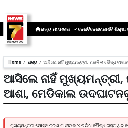
ରାଜ୍ୟ
ମହାନଗର
ଦେଶ
ବିଦେଶ
ରାଜନୀତି
ଶିକ୍ଷା 
Home
ରାଜ୍ୟ
ଆସିଲେ ନାହିଁ ମୁଖ୍ୟମନ୍ତ୍ରୀ, ମଉଳିଲା ବୌଦ୍ଧ ବାସ
ଆସିଲେ ନାହିଁ ମୁଖ୍ୟମନ୍ତ୍ରୀ
ଆଶା, ମେଡିକାଲ ଉଦଘାଟନକୁ
ମୁଖ୍ୟମନ୍ତ୍ରୀ ମୋହନ ଚରଣ ମାଝୀଙ୍କ ୪ ତାରିଖ ବୌଦ୍ଧ ଗସ୍ତ ଥିବାବ