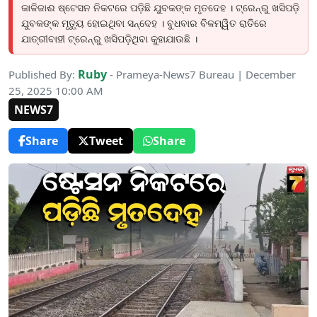
କାଳିଜାଈ ଷ୍ଟେସନ ନିକଟରେ ପଡ଼ିଛି ଯୁବକଙ୍କ ମୃତଦେହ । ଟ୍ରେନ୍‌ରୁ ଖସିପଡ଼ି
ଯୁବକଙ୍କ ମୃତ୍ୟୁ ହୋଇଥିବା ସନ୍ଦେହ । ବୁଧବାର ବିଳମ୍ୱିତ ରାତିରେ
ଯାତ୍ରୀବାହୀ ଟ୍ରେନ୍‌ରୁ ଖସିପଡ଼ିଥିବା କୁହାଯାଉଛି ।
Ruby
Published By:
- Prameya-News7 Bureau | December
25, 2025 10:00 AM
NEWS7
Share
Tweet
Share