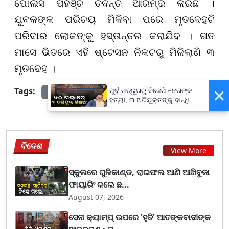
ପୋଲିସ ପହଞ୍ଚି ତଦନ୍ତ ଆରମ୍ଭ କରିଛି ।
ଯୁବକଙ୍କ ପରିଚୟ ମିଳିବା ପରେ ମୃତଦେହଟି
ପରିବାର ଲୋକଙ୍କୁ ହସ୍ତାନ୍ତର କରାଯିବ । ଗତ
ମାସେ ଭିତରେ ଏହି ଷ୍ଟେସନ ନିକଟରୁ ମିଳିଲାଣି ୩
ମୃତଦେହ ।
×
Tags:
ପୂର୍ବ ଶତ୍ରୁତାରୁ ବିଜେପି ନେତାଙ୍କ
prameyanews7
ହତ୍ୟା, ୩ ଅଭିଯୁକ୍ତଙ୍କୁ ବାନ୍ଧିଲା
ପୋଲିସ
ବିଦେଶ
View More
ସ୍କୁଲରେ ଗୁଳିକାଣ୍ଡ, ରାଇଫଲ ଆଣି ଆଖିବୁଜା
ଫାୟାରିଂ କଲେ ଛ...
August 07, 2026
ସେନା କ୍ୟାମ୍ପ୍ ଉପରେ 'ହୁତି' ଆତଙ୍କବାଦୀଙ୍କ