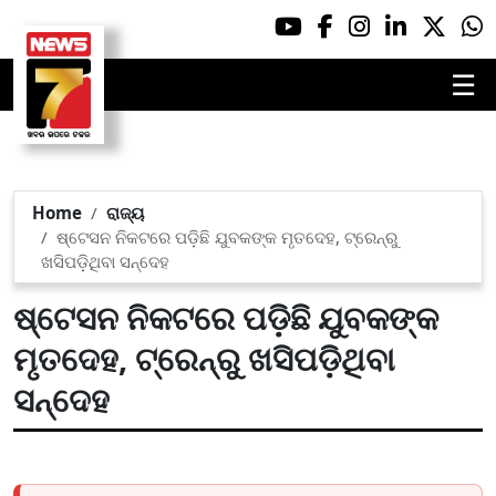
☰
Home
ରାଜ୍ୟ
ଷ୍ଟେସନ ନିକଟରେ ପଡ଼ିଛି ଯୁବକଙ୍କ ମୃତଦେହ, ଟ୍ରେନ୍‌ରୁ
ଖସିପଡ଼ିଥିବା ସନ୍ଦେହ
ଷ୍ଟେସନ ନିକଟରେ ପଡ଼ିଛି ଯୁବକଙ୍କ
ମୃତଦେହ, ଟ୍ରେନ୍‌ରୁ ଖସିପଡ଼ିଥିବା
ସନ୍ଦେହ