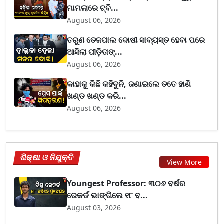
ମାମଲାରେ ଟ୍ବି...
August 06, 2026
ତରୁଣ ତେଜପାଲ ଦୋଷୀ ସାବ୍ୟସ୍ତ ହେବା ପରେ
ଆସିଲା ପୀଡ଼ିତାଙ୍...
August 06, 2026
କାହାକୁ କିଛି କହିବୁନି, ଜଣାଇଲେ ତତେ ହାଣି
ଖଣ୍ଡ ଖଣ୍ଡ କରି...
August 06, 2026
ଶିକ୍ଷା ଓ ନିଯୁକ୍ତି
View More
Youngest Professor: ୩୦୬ ବର୍ଷର
ରେକର୍ଡ ଭାଙ୍ଗିଲେ ୧୮ ବ...
August 03, 2026