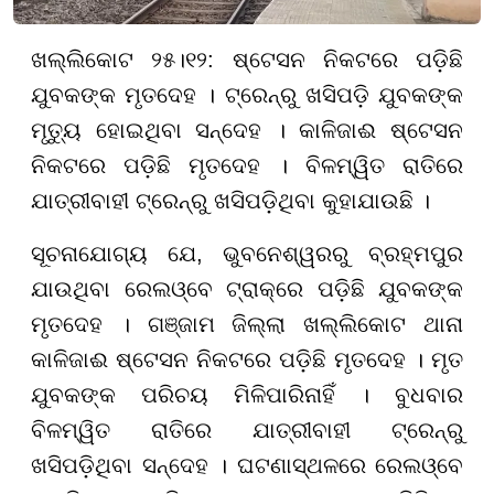
ଖଲ୍ଲିକୋଟ ୨୫।୧୨: ଷ୍ଟେସନ ନିକଟରେ ପଡ଼ିଛି
ଯୁବକଙ୍କ ମୃତଦେହ । ଟ୍ରେନ୍‌ରୁ ଖସିପଡ଼ି ଯୁବକଙ୍କ
ମୃତ୍ୟୁ ହୋଇଥିବା ସନ୍ଦେହ । କାଳିଜାଈ ଷ୍ଟେସନ
ନିକଟରେ ପଡ଼ିଛି ମୃତଦେହ । ବିଳମ୍ୱିତ ରାତିରେ
ଯାତ୍ରୀବାହୀ ଟ୍ରେନ୍‌ରୁ ଖସିପଡ଼ିଥିବା କୁହାଯାଉଛି ।
ସୂଚନାଯୋଗ୍ୟ ଯେ, ଭୁବନେଶ୍ୱରରୁ ବ୍ରହ୍ମପୁର
ଯାଉଥିବା ରେଲଓ୍ବେ ଟ୍ରାକ୍‌ରେ ପଡ଼ିଛି ଯୁବକଙ୍କ
ମୃତଦେହ । ଗଞ୍ଜାମ ଜିଲ୍ଲା ଖଲ୍ଲିକୋଟ ଥାନା
କାଳିଜାଈ ଷ୍ଟେସନ ନିକଟରେ ପଡ଼ିଛି ମୃତଦେହ । ମୃତ
ଯୁବକଙ୍କ ପରିଚୟ ମିଳିପାରିନାହିଁ । ବୁଧବାର
ବିଳମ୍ୱିତ ରାତିରେ ଯାତ୍ରୀବାହୀ ଟ୍ରେନ୍‌ରୁ
ଖସିପଡ଼ିଥିବା ସନ୍ଦେହ । ଘଟଣାସ୍ଥଳରେ ରେଲଓ୍ବେ