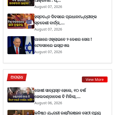
ଆକ୍ରମଣ : ପ୍...
August 07, 2026
ହସ୍ତତନ୍ତ ଦିବସରେ ପ୍ରଧାନମନ୍ତ୍ରୀଙ୍କ
ସ୍ବଦେଶୀ ବାର୍ତ୍ତା,...
August 07, 2026
ଗାଜାରେ ଓହ୍ଲାଇବେ ୨ ଦେଶର ସେନା !
ଟେନସନରେ ଇସ୍ରାଏଲ
August 07, 2026
ଅପରାଧ
View More
ଦୋଷୀ ସାବ୍ୟସ୍ତ ହେଲେ, ୧୦ ବର୍ଷ
ଜେଲଦଣ୍ଡାଦେଶ ବି ମିଳିଲା,...
August 06, 2026
କନିଷ୍ଠ ଯନ୍ତ୍ରୀ ରଶ୍ମିରଞ୍ଜନ ସେଠୀ ମୃତ୍ୟୁ