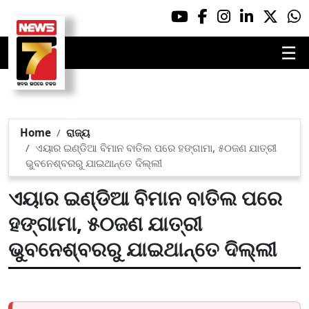
☰
Home
ରାଜ୍ୟ
ଏୟାର ଇଣ୍ଡିଆ ବିମାନ ବାତିଲ ପରେ ହଙ୍ଗାମା, ୫୦ଜଣ ଯାତ୍ରୀ
ଭୁବନେଶ୍ବରରୁ ଯାଇଥାନ୍ତେ ଦିଲ୍ଲୀ
ଏୟାର ଇଣ୍ଡିଆ ବିମାନ ବାତିଲ ପରେ
ହଙ୍ଗାମା, ୫୦ଜଣ ଯାତ୍ରୀ
ଭୁବନେଶ୍ବରରୁ ଯାଇଥାନ୍ତେ ଦିଲ୍ଲୀ