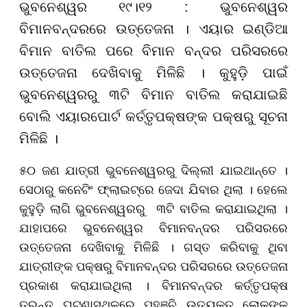
ଭୁବନେଶ୍ୱର ୧୯।୧୨ : ଭୁବନେଶ୍ୱର
ବିମାନବନ୍ଦରରେ ଉତ୍ତେଜନା । ଏୟାର ଇଣ୍ଡିଆ
ବିମାନ ବାତିଲ ପରେ ବିମାନ ବନ୍ଦର ପରିସରରେ
ଉତ୍ତେଜନା ଦେଖିବାକୁ ମିଳିଛି । କୁହୁଡ଼ି ପାଇଁ
ଭୁବନେଶ୍ୱରରୁ ୩ଟି ବିମାନ ବାତିଲ କରାଯାଇଛି
ବୋଲି ଏୟାରପୋର୍ଟ କର୍ତ୍ତୃପକ୍ଷଙ୍କ ପକ୍ଷରୁ ସୂଚନା
ମିଳିଛି ।
୫୦ ଜଣ ଯାତ୍ରୀ ଭୁବନେଶ୍ୱରରୁ ଦିଲ୍ଲୀ ଯାଇଥାନ୍ତେ ।
ସେଠାରୁ କନେଟିଂ ଫ୍ଲାଇଟ୍‌ରେ ଜେଦା ଯିବାର ଥିଲା । ହେଲେ
କୁହୁଡ଼ି ଲାଗି ଭୁବନେଶ୍ୱରରୁ ୩ଟି ବାତିଲ କରାଯାଇଥିଲା ।
ଯାହାପରେ ଭୁବନେଶ୍ୱର ବିମାନବନ୍ଦର ପରିସରରେ
ଉତ୍ତେଜନା ଦେଖିବାକୁ ମିଳିଛି । ଗସ୍ତ କରିବାକୁ ଥିବା
ଯାତ୍ରୀଙ୍କ ପକ୍ଷରୁ ବିମାନବନ୍ଦର ପରିସରରେ ଉତ୍ତେଜନା
ପ୍ରକାଶ କରାଯାଇଥିଲା । ବିମାନବନ୍ଦର କର୍ତ୍ତୃପକ୍ଷ
ତୁରନ୍ତ ଘଟଣାସ୍ଥଳରେ ପହଞ୍ଚି ଉତ୍ୟକ୍ତ ଲୋକଙ୍କୁ