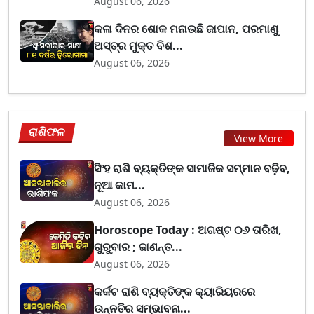
August 06, 2026
କଳା ଦିନର ଶୋକ ମନାଉଛି ଜାପାନ, ପରମାଣୁ
ଅସ୍ତ୍ର ମୁକ୍ତ ବିଶ...
August 06, 2026
ରାଶିଫଳ
View More
ସିଂହ ରାଶି ବ୍ୟକ୍ତିଙ୍କ ସାମାଜିକ ସମ୍ମାନ ବଢ଼ିବ,
ନୂଆ କାମ...
August 06, 2026
Horoscope Today : ଅଗଷ୍ଟ ୦୬ ତାରିଖ,
ଗୁରୁବାର ; ଜାଣନ୍ତ...
August 06, 2026
କର୍କଟ ରାଶି ବ୍ୟକ୍ତିଙ୍କ କ୍ୟାରିୟରରେ
ଉନ୍ନତିର ସମ୍ଭାବନା...