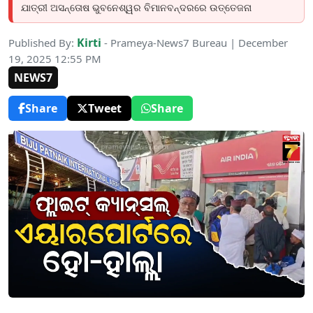
ଯାତ୍ରୀ ଅସନ୍ତୋଷ ଭୁବନେଶ୍ୱର ବିମାନବନ୍ଦରରେ ଉତ୍ତେଜନା
Kirti
Published By:
- Prameya-News7 Bureau | December
19, 2025 12:55 PM
NEWS7
Share
Tweet
Share