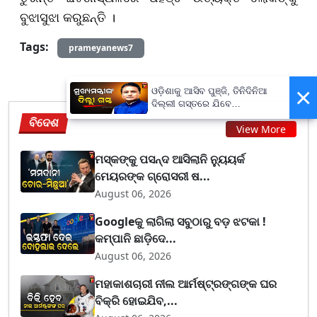
ବୁଝାସୁଝା କରୁଛନ୍ତି ।
Tags:
prameyanews7
×
ଓଡ଼ିଶାକୁ ଆସିବ ପୁଞ୍ଜି, ତିନିଦିନିଆ
ଦିଲ୍ଲୀ ଗସ୍ତରେ ଯିବେ
ମୁଖ୍ୟମନ୍ତ୍ରୀ ମୋହନ ମାଝୀ
ବିଦେଶ
View More
ମସ୍କଙ୍କୁ ପସନ୍ଦ ଆସିଲାନି ନ୍ୟୁୟର୍କ
ମେୟରଙ୍କ ଗ୍ରୋସରୀ ଷ...
August 06, 2026
Googleକୁ ଲାଗିଲା ସବୁଠାରୁ ବଡ଼ ଝଟକା !
କମ୍ପାନି ଛାଡ଼ିଦେ...
August 06, 2026
ମହାକାଶଚାରୀ ନୀଲ ଆର୍ମଷ୍ଟ୍ରଙ୍ଗଙ୍କ ଘର
ବିକ୍ରି ହୋଇଯିବ,...