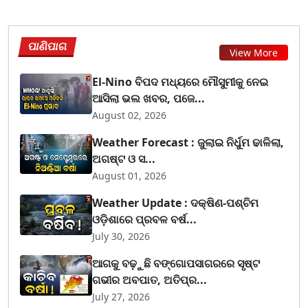
ପାଣିପାଗ
View More
El-Nino ବିପଦ ମଧ୍ୟରେ ମୌସୁମୀକୁ ନେଇ
ଆସିଲା ଭଲ ଖବର, ପଜେ...
August 02, 2026
Weather Forecast : ଜୁଲାଇ ନିର୍ଧୁମ ଢାଳିଲା,
ଅଗଷ୍ଟ ଓ ସ...
August 01, 2026
Weather Update : ଦକ୍ଷିଣ-ପଶ୍ଚିମ
ଓଡ଼ିଶାରେ ପ୍ରବଳ ବର୍ଷ...
July 30, 2026
ଆଗକୁ ବଢ଼ୁଛି ବଙ୍ଗୋପସାଗରରେ ସୃଷ୍ଟ
ଗଭୀର ଅବପାତ, ଅତିପ୍ର...
July 27, 2026