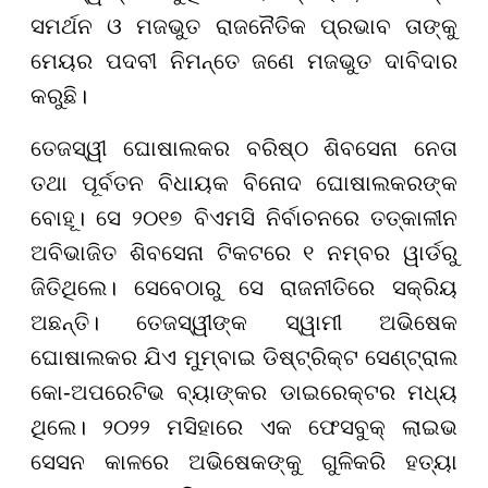
ସମର୍ଥନ ଓ ମଜଭୁତ ରାଜନୈତିକ ପ୍ରଭାବ ତାଙ୍କୁ
ମେୟର ପଦବୀ ନିମନ୍ତେ ଜଣେ ମଜଭୁତ ଦାବିଦାର
କରୁଛି।
ତେଜସ୍ୱୀ ଘୋଷାଲକର ବରିଷ୍ଠ ଶିବସେନା ନେତା
ତଥା ପୂର୍ବତନ ବିଧାୟକ ବିନୋଦ ଘୋଷାଲକରଙ୍କ
ବୋହୂ। ସେ ୨୦୧୭ ବିଏମସି ନିର୍ବାଚନରେ ତତ୍କାଳୀନ
ଅବିଭାଜିତ ଶିବସେନା ଟିକଟରେ ୧ ନମ୍ବର ୱାର୍ଡରୁ
ଜିତିଥିଲେ। ସେବେଠାରୁ ସେ ରାଜନୀତିରେ ସକ୍ରିୟ
ଅଛନ୍ତି। ତେଜସ୍ୱୀଙ୍କ ସ୍ୱାମୀ ଅଭିଷେକ
ଘୋଷାଲକର ଯିଏ ମୁମ୍ବାଇ ଡିଷ୍ଟ୍ରିକ୍ଟ ସେଣ୍ଟ୍ରାଲ
କୋ-ଅପରେଟିଭ ବ୍ୟାଙ୍କର ଡାଇରେକ୍ଟର ମଧ୍ୟ
ଥିଲେ। ୨୦୨୨ ମସିହାରେ ଏକ ଫେସବୁକ୍ ଲାଇଭ
ସେସନ କାଳରେ ଅଭିଷେକଙ୍କୁ ଗୁଳିକରି ହତ୍ୟା