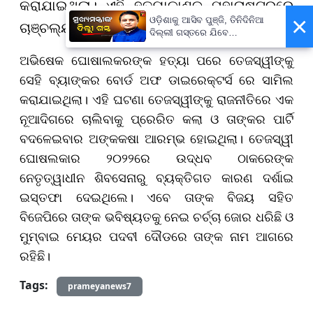
କରାଯାଇଥିଲା। ଏହି ହତ୍ୟାକାଣ୍ଡ ମହାରାଷ୍ଟ୍ରରେ
×
ଓଡ଼ିଶାକୁ ଆସିବ ପୁଞ୍ଜି, ତିନିଦିନିଆ
ଚାଞ୍ଚଲ୍ୟ ଖେଳାଇ ଦେଇଥିଲା।
ଦିଲ୍ଲୀ ଗସ୍ତରେ ଯିବେ
ମୁଖ୍ୟମନ୍ତ୍ରୀ ମୋହନ ମାଝୀ
ଅଭିଷେକ ଘୋଷାଲକରଙ୍କ ହତ୍ୟା ପରେ ତେଜସ୍ୱୀଙ୍କୁ
ସେହି ବ୍ୟାଙ୍କର ବୋର୍ଡ ଅଫ ଡାଇରେକ୍ଟର୍ସ ରେ ସାମିଲ
କରାଯାଇଥିଲା। ଏହି ଘଟଣା ତେଜସ୍ୱୀଙ୍କୁ ରାଜନୀତିରେ ଏକ
ନୂଆଦିଗରେ ଚାଲିବାକୁ ପ୍ରେରିତ କଲା ଓ ତାଙ୍କର ପାର୍ଟି
ବଦଳେଇବାର ଅଙ୍କକଷା ଆରମ୍ଭ ହୋଇଥିଲା। ତେଜସ୍ୱୀ
ଘୋଷଲକାର ୨୦୨୨ରେ ଉଦ୍ଧବ ଠାକରେଙ୍କ
ନେତୃତ୍ୱାଧୀନ ଶିବସେନାରୁ ବ୍ୟକ୍ତିଗତ କାରଣ ଦର୍ଶାଇ
ଇସ୍ତଫା ଦେଇଥିଲେ। ଏବେ ତାଙ୍କ ବିଜୟ ସହିତ
ବିଜେପିରେ ତାଙ୍କ ଭବିଷ୍ୟତକୁ ନେଇ ଚର୍ଚ୍ଚା ଜୋର ଧରିଛି ଓ
ମୁମ୍ବାଇ ମେୟର ପଦବୀ ଦୌଡରେ ତାଙ୍କ ନାମ ଆଗରେ
ରହିଛି।
Tags:
prameyanews7