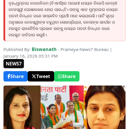
ବୃହନ୍ମୁମ୍ବାଇ ନଗରନିଗମ (ବିଏମସି)ର ଆଗାମୀ ମେୟର ବିଜେପି ନେତ୍ରୀ
ତେଜସ୍ୱୀ ଘୋଷାଲକର ହୋଇ ପାରନ୍ତି। ତାଙ୍କୁ ଏବେ ମୁମ୍ବାଇର ମେୟର
ପଦବୀ ନିମନ୍ତେ ଜଣେ ସମ୍ଭାବିତ ପ୍ରାର୍ଥୀ ମନେ କରାଯାଉଛି। ପାର୍ଟି ସୂତ୍ର
ଅନୁସାରେ ତେଜସ୍ୱୀଙ୍କ ବଢୁଥିବା ଲୋକପ୍ରିୟତା, ଜନତାଙ୍କ ସମର୍ଥନ ଓ
ମଜଭୁତ ରାଜନୈତିକ ପ୍ରଭାବ ତାଙ୍କୁ ମେୟର ପଦବୀ ନିମନ୍ତେ ଜଣେ
ମଜଭୁତ ଦାବିଦାର କରୁଛି।
Biswanath
Published By:
- Prameya-News7 Bureau |
January 16, 2026 05:31 PM
NEWS7
Share
Tweet
Share