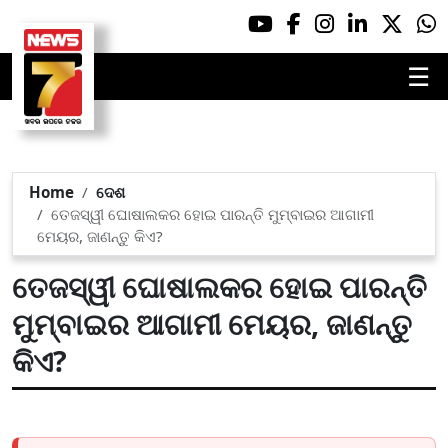
☰
Home
ଦେଶ
ତେଜସ୍ୱୀ ଘୋଷାଲକର ହୋଇ ପାରନ୍ତି ମୁମ୍ବାଇର ଆଗାମୀ
ମେୟର, ଜାଣନ୍ତୁ କିଏ?
ତେଜସ୍ୱୀ ଘୋଷାଲକର ହୋଇ ପାରନ୍ତି
ମୁମ୍ବାଇର ଆଗାମୀ ମେୟର, ଜାଣନ୍ତୁ
କିଏ?