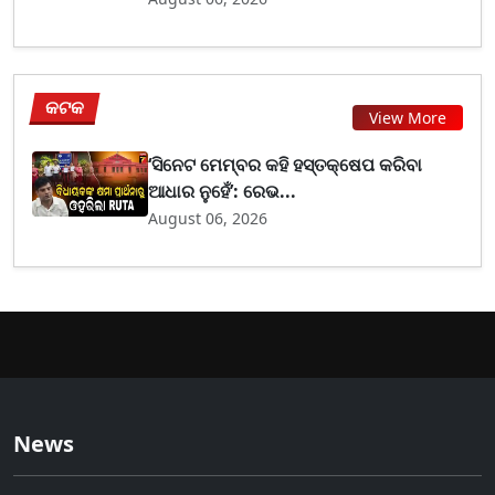
କଟକ
View More
‘ସିନେଟ ମେମ୍ବର କହି ହସ୍ତକ୍ଷେପ କରିବା
ଆଧାର ନୁହେଁ’: ରେଭ...
August 06, 2026
News