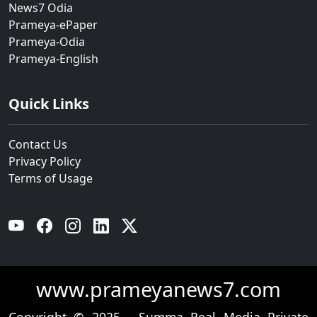
News7 Odia
Prameya-ePaper
Prameya-Odia
Prameya-English
Quick Links
Contact Us
Privacy Policy
Terms of Usage
YouTube
Facebook
Instagram
Linkedin
Twitter
www.prameyanews7.com
Copyright © 2025 - Summa Real Media Private