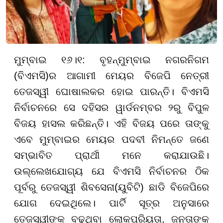
ମୁମ୍ବାଇ ୧୬।୧: ବୃହନ୍ମୁମ୍ବାଇ ନଗରନିଗମ
(ବିଏମସି)ର ଆଗାମୀ ମେୟର ବିଜେପି ନେତ୍ରୀ
ତେଜସ୍ୱୀ ଘୋଷାଲକର ହୋଇ ପାରନ୍ତି। ବିଏମସି
ନିର୍ବାଚନରେ ସେ ଦହିସର ୱାର୍ଡନମ୍ବର ୨ରୁ ବିପୁଳ
ବିଜୟ ହାସଲ କରିଛନ୍ତି। ଏହି ବିଜୟ ପରେ ତାଙ୍କୁ
ଏବେ ମୁମ୍ବାଇର ମେୟର ପଦବୀ ନିମନ୍ତେ ଜଣେ
ସମ୍ଭାବିତ ପ୍ରାର୍ଥୀ ମନେ କରାଯାଉଛି।
ଉଲ୍ଲେଖଯୋଗ୍ୟ ଯେ ବିଏମସି ନିର୍ବାଚନର ଠିକ
ପୂର୍ବରୁ ତେଜସ୍ୱୀ ଶିବସେନା(ୟୁବିଟି) ଛାଡି ବିଜେପିରେ
ଯୋଗ ଦେଇଥିଲେ। ପାର୍ଟି ସୂତ୍ର ଅନୁସାରେ
ତେଜସ୍ୱୀଙ୍କ ବଢୁଥିବା ଲୋକପ୍ରିୟତା, ଜନତାଙ୍କ