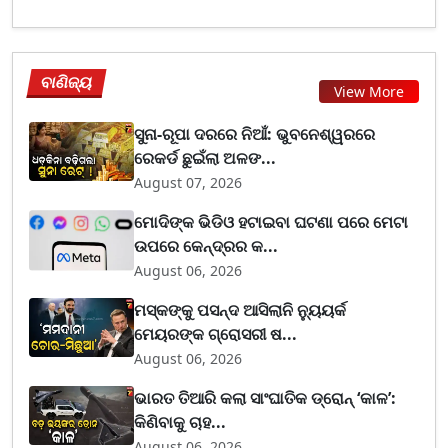
ବାଣିଜ୍ୟ
View More
ସୁନା-ରୂପା ଦରରେ ନିଆଁ: ଭୁବନେଶ୍ୱରରେ
ରେକର୍ଡ ଛୁଇଁଲା ଅଳଙ...
August 07, 2026
ମୋଦିଙ୍କ ଭିଡିଓ ହଟାଇବା ଘଟଣା ପରେ ମେଟା
ଉପରେ କେନ୍ଦ୍ରର କ...
August 06, 2026
ମସ୍କଙ୍କୁ ପସନ୍ଦ ଆସିଲାନି ନ୍ୟୁୟର୍କ
ମେୟରଙ୍କ ଗ୍ରୋସରୀ ଷ...
August 06, 2026
ଭାରତ ତିଆରି କଲା ସାଂଘାତିକ ଡ୍ରୋନ୍ ‘କାଳ’:
କିଣିବାକୁ ଚାହ...
August 06, 2026