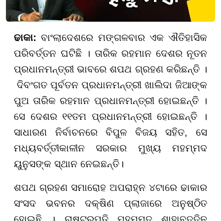
ଢାକା:
ବାଂଲାଦେଶରେ ମଙ୍ଗଳବାର ଏକ ଐତିହାସିକ
ପରିବର୍ତ୍ତନ ଘଟିଛି । ତାରିକ ରହମାନ ଦେଶର ନୂତନ
ପ୍ରଧାନମନ୍ତ୍ରୀ ଭାବରେ ଶପଥ ଗ୍ରହଣ କରିଛନ୍ତି ।
ଦିବଂଗତ ପୂର୍ବତନ ପ୍ରଧାନମନ୍ତ୍ରୀ ଖାଲିଦା ଜିଆଙ୍କ
ପୁଅ ତାରିକ ରହମାନ ପ୍ରଧାନମନ୍ତ୍ରୀ ହୋଇଛନ୍ତି ।
ସେ ଦେଶର ୧୧ତମ ପ୍ରଧାନମନ୍ତ୍ରୀ ହୋଇଛନ୍ତି ।
ସାଧାରଣ ନିର୍ବାଚନରେ ବିପୁଳ ବିଜୟ ସହିତ, ସେ
ମଧ୍ୟବର୍ତ୍ତୀକାଳୀନ ସରକାର ମୁଖ୍ୟ ମହମ୍ମଦ
ୟୁନୁସଙ୍କ ସ୍ଥାନ ନେଇଛନ୍ତି।
ଶପଥ ଗ୍ରହଣ ସମାରୋହ ଅପରାହ୍ନ ୪ଟାରେ ଢାକାର
ସଂସଦ ଭବନର ଦକ୍ଷିଣ ପ୍ଲାଜାରେ ଅନୁଷ୍ଠିତ
ହୋଇଛି । ରାଷ୍ଟ୍ରପତି ମହମ୍ମଦ ଶାହାବୁଦ୍ଦିନ