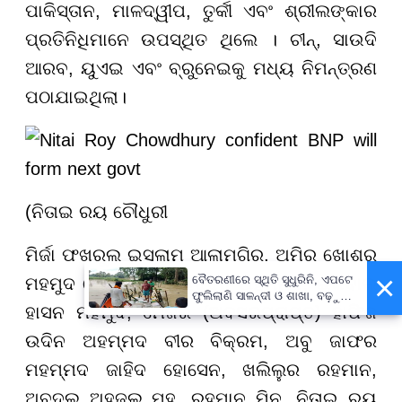
ପାକିସ୍ତାନ, ମାଳଦ୍ୱୀପ, ତୁର୍କୀ ଏବଂ ଶ୍ରୀଲଙ୍କାର
ପ୍ରତିନିଧିମାନେ ଉପସ୍ଥିତ ଥିଲେ । ଚୀନ୍, ସାଉଦି
ଆରବ, ୟୁଏଇ ଏବଂ ବ୍ରୁନେଇକୁ ମଧ୍ୟ ନିମନ୍ତ୍ରଣ
ପଠାଯାଇଥିଲା।
(ନିତାଇ ରୟ ଚୌଧୁରୀ
ମିର୍ଜା ଫଖରୁଲ ଇସଲାମ ଆଲାମଗିର, ଅମିର ଖୋଶରୁ
×
ବୈତରଣୀରେ ସ୍ଥିତି ସୁଧୁରିନି, ଏପଟେ
ମହମୁଦ ଚୌଧୁରୀ, ସାଲାହୁଦ୍ଦିନ ଅହମ୍ମଦ, ଇକବାଲ
ଫୁଲିଲାଣି ସାଳନ୍ଦୀ ଓ ଶାଖା, ବଢ଼ୁଛି
ହାସନ ମହମୁଦ, ମେଜର (ଅବସରପ୍ରାପ୍ତ) ହାଫିଜ
ବନ୍ୟା ଭୟ
ଉଦିନ ଅହମ୍ମଦ ବୀର ବିକ୍ରମ, ଅବୁ ଜାଫର
ମହମ୍ମଦ ଜାହିଦ ହୋସେନ, ଖଲିଲୁର ରହମାନ,
ଅବଦୁଲ ଅହଜଲ ମୁହୁ, ରହମାନ ମିନୁ, ନିତାଇ ରୟ