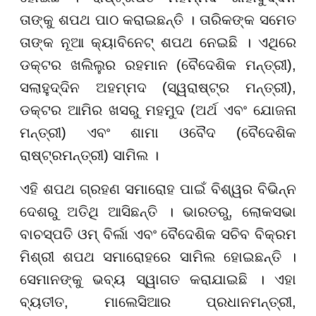
ତାଙ୍କୁ ଶପଥ ପାଠ କରାଇଛନ୍ତି । ତାରିକଙ୍କ ସମେତ
ତାଙ୍କ ନୂଆ କ୍ୟାବିନେଟ୍ ଶପଥ ନେଇଛି । ଏଥିରେ
ଡକ୍ଟର ଖଲିଲୁର ରହମାନ (ବୈଦେଶିକ ମନ୍ତ୍ରୀ),
ସଲାହୁଦ୍ଦିନ ଅହମ୍ମଦ (ସ୍ୱରାଷ୍ଟ୍ର ମନ୍ତ୍ରୀ),
ଡକ୍ଟର ଆମିର ଖସରୁ ମହମୁଦ (ଅର୍ଥ ଏବଂ ଯୋଜନା
ମନ୍ତ୍ରୀ) ଏବଂ ଶାମା ଓବୈଦ (ବୈଦେଶିକ
ରାଷ୍ଟ୍ରମନ୍ତ୍ରୀ) ସାମିଲ ।
ଏହି ଶପଥ ଗ୍ରହଣ ସମାରୋହ ପାଇଁ ବିଶ୍ୱର ବିଭିନ୍ନ
ଦେଶରୁ ଅତିଥି ଆସିଛନ୍ତି । ଭାରତରୁ, ଲୋକସଭା
ବାଚସ୍ପତି ଓମ୍ ବିର୍ଲା ଏବଂ ବୈଦେଶିକ ସଚିବ ବିକ୍ରମ
ମିଶ୍ରୀ ଶପଥ ସମାରୋହରେ ସାମିଲ ହୋଇଛନ୍ତି ।
ସେମାନଙ୍କୁ ଭବ୍ୟ ସ୍ୱାଗତ କରାଯାଇଛି । ଏହା
ବ୍ୟତୀତ, ମାଲେସିଆର ପ୍ରଧାନମନ୍ତ୍ରୀ,