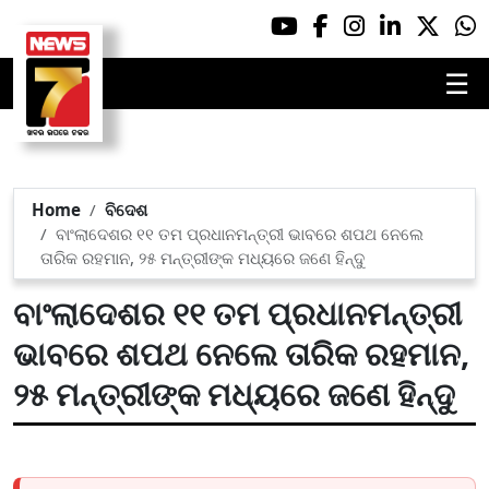
☰
Home
ବିଦେଶ
ବାଂଲାଦେଶର ୧୧ ତମ ପ୍ରଧାନମନ୍ତ୍ରୀ ଭାବରେ ଶପଥ ନେଲେ
ତାରିକ ରହମାନ, ୨୫ ମନ୍ତ୍ରୀଙ୍କ ମଧ୍ୟରେ ଜଣେ ହିନ୍ଦୁ
ବାଂଲାଦେଶର ୧୧ ତମ ପ୍ରଧାନମନ୍ତ୍ରୀ
ଭାବରେ ଶପଥ ନେଲେ ତାରିକ ରହମାନ,
୨୫ ମନ୍ତ୍ରୀଙ୍କ ମଧ୍ୟରେ ଜଣେ ହିନ୍ଦୁ