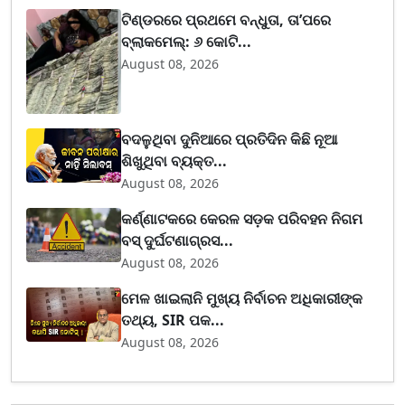
ଟିଣ୍ଡରରେ ପ୍ରଥମେ ବନ୍ଧୁତା, ତା’ପରେ
ବ୍ଲାକମେଲ୍: ୬ କୋଟି...
August 08, 2026
ବଦଳୁଥିବା ଦୁନିଆରେ ପ୍ରତିଦିନ କିଛି ନୂଆ
ଶିଖୁଥିବା ବ୍ୟକ୍ତ...
August 08, 2026
କର୍ଣ୍ଣାଟକରେ କେରଳ ସଡ଼କ ପରିବହନ ନିଗମ
ବସ୍ ଦୁର୍ଘଟଣାଗ୍ରସ...
August 08, 2026
ମେଳ ଖାଇଲାନି ମୁଖ୍ୟ ନିର୍ବାଚନ ଅଧିକାରୀଙ୍କ
ତଥ୍ୟ, SIR ପକ...
August 08, 2026