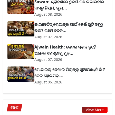
Sawan: ଶ୍ରାବଣରେ ତୁଳସୀ ଗଛ ଲଗାଇବାର
ବାସ୍ତୁ ନିୟମ, ଭୁଲ୍...
August 08, 2026
ଡାଇବେଟିସ୍ ରୋଗୀଙ୍କ ପାଇଁ କେଉଁ ରୁଟି ସବୁଠୁ
ଭଲ? ଗହମ ବଦଳ...
August 07, 2026
Ajwain Health: କେବଳ ସ୍ଵାଦ ନୁହେଁ
ଅନେକ ସମସ୍ୟାରୁ ମୁକ୍...
August 07, 2026
ମୋବାଇଲ୍ ଦେଖାଇ ପିଲାଙ୍କୁ ଖୁଆଉଛନ୍ତି କି ?
ଡେରି ହୋଇଯିବା...
August 06, 2026
ଦେଶ
View More