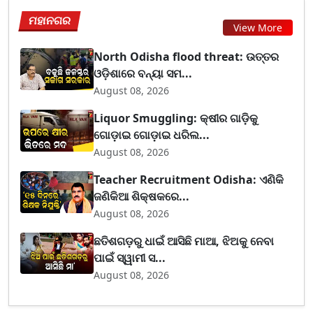
ମହାନଗର
View More
North Odisha flood threat: ଉତ୍ତର
ଓଡ଼ିଶାରେ ବନ୍ୟା ସମ...
August 08, 2026
Liquor Smuggling: କ୍ଷୀର ଗାଡ଼ିକୁ
ଗୋଡ଼ାଇ ଗୋଡ଼ାଇ ଧରିଲ...
August 08, 2026
Teacher Recruitment Odisha: ଏଣିକି
ଜଣିକିଆ ଶିକ୍ଷକରେ...
August 08, 2026
ଛତିଶଗଡ଼ରୁ ଧାଇଁ ଆସିଛି ମାଆ, ଝିଅକୁ ନେବା
ପାଇଁ ସ୍ୱାମୀ ସ...
August 08, 2026