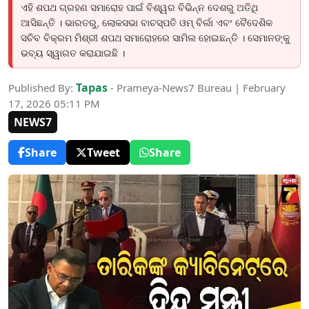
ଏହି ଶପଥ ଗ୍ରହଣ ସମାରୋହ ପାଇଁ ବିଶ୍ୱର ବିଭିନ୍ନ ଦେଶରୁ ଅତିଥି
ଆସିଛନ୍ତି । ଭାରତରୁ, ଲୋକସଭା ବାଚସ୍ପତି ଓମ୍ ବିର୍ଲା ଏବଂ ବୈଦେଶିକ
ସଚିବ ବିକ୍ରମ ମିଶ୍ରୀ ଶପଥ ସମାରୋହରେ ସାମିଲ ହୋଇଛନ୍ତି । ସେମାନଙ୍କୁ
ଭବ୍ୟ ସ୍ୱାଗତ କରାଯାଇଛି ।
Tapas
Published By:
- Prameya-News7 Bureau | February
17, 2026 05:11 PM
NEWS7
Share
Tweet
Share