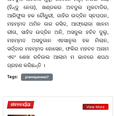
(ହିନ୍ଦୁ ନେତା), ଖଣ୍ଡକର ଅବଦୁଲ ମୁକଟାଡିର,
ଆରିଫୁଲ ହକ ଚୌଧୁରୀ, ଜାହିର ଉଦ୍ଦିନ ସ୍ବପପନ,
ମହମ୍ମଦ ଅମିନ ଉର ରସିଦ, ଆଫ୍ରୋଜା ଖାନମ
ରୀତା, ସାହିଦ ଉଦ୍ଦିନ ଅନି, ଅସଦୁଲ ହବିବ ଦୁଲୁ,
ମହମ୍ମଦ ଅସଦୁଜାନ ଏହସାନୁଲ ହକ ମିଲାନ,
ସର୍ଦ୍ଦାର ମହମ୍ମଦ ହୋସେନ, ଫକିର ମହବବ ଅନାମ
ଏବଂ ଶେଖ ରବିଉଲ ଆଲାମ ମ ଭାବରେ ଶପଥ
ଗ୍ରହଣ କରିଛନ୍ତି ।
Tags:
prameyanews7
ଜୀବନଚର୍ଯ୍ୟା
View More