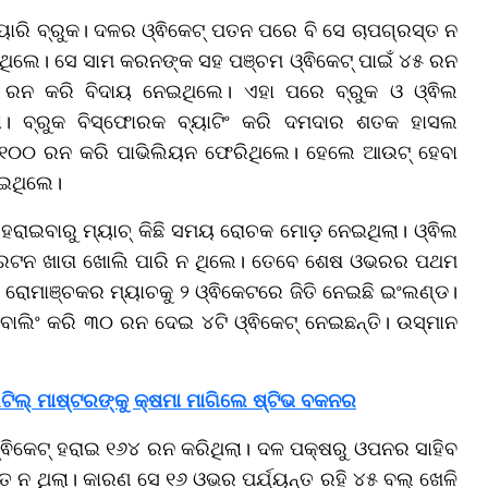
ୟାରି ବ୍ରୁକ। ଦଳର ଓ୍ଵିକେଟ୍ ପତନ ପରେ ବି ସେ ଚାପଗ୍ରସ୍ତ ନ
ିଲେ। ସେ ସାମ କରନଙ୍କ ସହ ପଞ୍ଚମ ଓ୍ଵିକେଟ୍ ପାଇଁ ୪୫ ରନ
 ରନ କରି ବିଦାୟ ନେଇଥିଲେ। ଏହା ପରେ ବ୍ରୁକ ଓ ଓ୍ଵିଲ
ଲା। ବ୍ରୁକ ବିସ୍ଫୋରକ ବ୍ୟାଟିଂ କରି ଦମଦାର ଶତକ ହାସଲ
 ୧୦୦ ରନ କରି ପାଭିଲିୟନ ଫେରିଥିଲେ। ହେଲେ ଆଉଟ୍ ହେବା
େଇଥିଲେ।
ହରାଇବାରୁ ମ୍ୟାଚ୍ କିଛି ସମୟ ରୋଚକ ମୋଡ଼ ନେଇଥିଲା। ଓ୍ଵିଲ
ଭରଟନ ଖାତା ଖୋଲି ପାରି ନ ଥିଲେ। ତେବେ ଶେଷ ଓଭରର ପଥମ
ୋମାଞ୍ଚକର ମ୍ୟାଚକୁ ୨ ଓ୍ଵିକେଟରେ ଜିତି ନେଇଛି ଇଂଲଣ୍ଡ।
ବୋଲିଂ କରି ୩୦ ରନ ଦେଇ ୪ଟି ଓ୍ଵିକେଟ୍ ନେଇଛନ୍ତି। ଉସ୍ମାନ
ିଟିଲ୍ ମାଷ୍ଟରଙ୍କୁ କ୍ଷମା ମାଗିଲେ ଷ୍ଟିଭ ବକନର
 ୯ ଓ୍ଵିକେଟ୍ ହରାଇ ୧୬୪ ରନ କରିଥିଲା। ଦଳ ପକ୍ଷରୁ ଓପନର ସାହିବ
୍ତ ନ ଥିଲା। କାରଣ ସେ ୧୬ ଓଭର ପର୍ଯ୍ୟନ୍ତ ରହି ୪୫ ବଲ୍ ଖେଳି