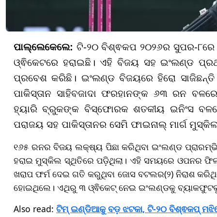
ପାଲ୍ଲେକେଲେ:
ଟି-୨୦ ବିଶ୍ଵକପ ୨୦୨୬ର ସୁପର-୮ରେ ଏକ
ଓ୍ଵିକେଟରେ ହରାଇଛି। ଏହି ବିଜୟ ସହ ଇଂଲଣ୍ଡ ପ୍
ପ୍ରବେଶ କରିଛି। ଇଂଲଣ୍ଡ ବିଜୟରେ ହିରୋ ସାଜିଛନ୍ତି 
ପାକିସ୍ତାନ ସାହିବଜାଦା ଫରହାନଙ୍କ ୬୩ ରନ ବଳର
ହ୍ୟାରି ବ୍ରୁକଙ୍କ ବିସ୍ଫୋରକ ଶତକୀୟ ଇନିଂସ ବଳର
ପରାଜୟ ସହ ପାକିସ୍ତାନର ସେମି ଫାଇନାଲ୍ ମାର୍ଗ ମୁସ୍କି
୧୬୫ ରନର ବିଜୟ ଲକ୍ଷ୍ୟ ପିଛା କରିଥିବା ଇଂଲଣ୍ଡ ପ୍ରାରମ୍ଭିକ
ହରାଇ ମୁସ୍କିଲ ସ୍ଥିତିରେ ପଡ଼ିଥିଲା। ଏହି ସମୟରେ ଓପନର ଫି
ଖରାପ ଫର୍ମ ଦେଇ ଗତି କରୁଥିବା ଜୋସ ବଟଲର(୨) ନିରାଶ କର
ହୋଇଥିଲେ। ଏଥିରୁ ୩ ଓ୍ଵିକେଟ୍ ନେଇ ଇଂଲଣ୍ଡକୁ ବ୍ୟାକଫୁଟକ
Also read:
ଟିମ୍ ଇଣ୍ଡିଆକୁ ବଡ଼ ଝଟକା, ଟି-୨୦ ବିଶ୍ଵକପ୍ ମ