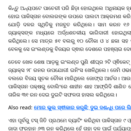
କିନ୍ତୁ ଅନ୍ୟପଟେ ପାଚେରୀ ପରି ଛିଡ଼ା ହୋଇଥିଲେ ଅଧିନାୟକ ହ୍
ହୋଇ ପାକିସ୍ତାନ ବୋଲରଙ୍କ ଉପରେ ପାଲଟା ଆକ୍ରମଣ କରିଥ
ଯୋଡ଼ି ଦଳର ସ୍ଥିତିକୁ ମଜବୁତ କରିଥିଲେ। ସାମ କରନ ୧୬
ଜ୍ୟାକ୍ସଙ୍କ ମଧ୍ୟରେ ଅର୍ଦ୍ଧଶତକୀୟ ଭାଗିଦାରୀ ହୋଇଥି
କରିଥିଲେ। ସେ ମାତ୍ର ୫୧ ବଲରୁ ୧୦ ଚୌକା ଓ ୪ ଛକା ସହ
ବେଳକୁ ସେ ଇଂଲଣ୍ଡକୁ ବିଜୟର ଦ୍ଵାର ଦେଶରେ ପହଞ୍ଚାଇ ଦ
ତେବେ ଖେଳ ଶେଷ ଆଡ଼କୁ ଇଂଲଣ୍ଡ ପୁଣି ଶୀଘ୍ର ୨ଟି ଓ୍ଵିକେଟ୍ 
ଜ୍ୟାକ୍ସ ୨୮ ରନର ଉପଯୋଗୀ ଇନିଂସ ଖେଳିଥିଲେ। ଜେମି ଓ
ବଲରେ ବିଜୟ ସୂଚକ ଚୌକା ମାରିଥିଲେ ଜୋଫ୍ରା ଆର୍ଚର। ଆଉ ର
ପାକିସ୍ତାନ ପକ୍ଷରୁ ବୋଲିଂରେ ଶାହୀନ ଶାହ ଆଫ୍ରିଦି ଶାଣିତ 
ତାରିକ ୩୧ ରନ ଦେଇ ଦୁଇଟି ସଫଳତା ହାସଲ କରିଥିଲେ।
Also read:
ମୋର ଭୁଲ ସ୍ଵୀକାର କରୁଛି; ଦୁଇ ଦଶନ୍ଧି ପରେ ଲ
ଏହା ପୂର୍ବରୁ ଟସ୍ ଜିତି ପ୍ରଥମେ ବ୍ୟାଟିଂ କରିଥିବା ପାକିସ୍ତାନ
ଜାଦା ଫରହାନ ୬୩ ରନ କରିଥିଲେ ହେଁ ତାହା ଦଳ ପାଇଁ ପର୍ଯ୍ୟାପ