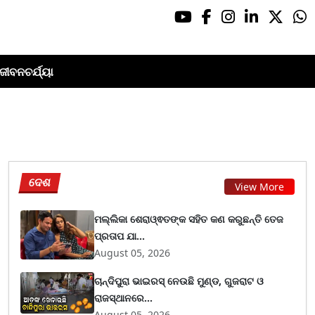
ଜୀବନଚର୍ଯ୍ୟା
ଦେଶ
View More
ମଲ୍ଲିକା ଶେରାଓ୍ଵତଙ୍କ ସହିତ କଣ କରୁଛନ୍ତି ତେଜ
ପ୍ରତାପ ଯା...
August 05, 2026
ଚାନ୍ଦିପୁରା ଭାଇରସ୍ ନେଉଛି ମୁଣ୍ଡ, ଗୁଜରାଟ ଓ
ରାଜସ୍ଥାନରେ...
August 05, 2026