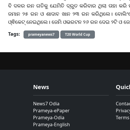
ବି ଦଳର ରନ ଗତିକୁ ଯେମିତି ଦ୍ରୁତ କରିବାର ଥିଲା ତାହା 
ଜମାନ ୨୫ ରନ ଓ ଶାଦାବ ଖାନ ୨୩ ରନ କରିଥିଲେ। ବୋଲିଂ
ଓ୍ଵିକେଟ୍ ନେଇଥିଲେ। ଜେମି ଓଭରଟନ ୨୬ ରନ ଦେଇ ୨ଟି ଓ ଜୋ
Tags:
prameyanews7
T20 World Cup
News
Quic
News7 Odia
Conta
Prameya-ePaper
Privac
Prameya-Odia
Terms
Prameya-English