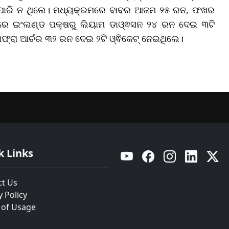
କରି ପାରି ନ ଥିଲେ। ମଧ୍ୟକ୍ରମରେ ବାବର ଆଜମ ୨୫ ରନ, ଫଖର
ରେ ଇଂଲଣ୍ଡ ପକ୍ଷରୁ ଲିୟାମ ଡାଓ୍ଵସନ ୨୪ ରନ ଦେଇ ୩ଟି
ଫ୍ରା ଆର୍ଚର ୩୨ ରନ ଦେଇ ୨ଟି ଓ୍ଵିକେଟ୍ ନେଇଥିଲେ।
k Links
YouTube
Facebook
Instagram
Linkedin
Twitt
ct Us
y Policy
 of Usage