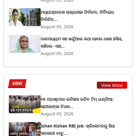
ମଧ୍ୟପ୍ରଦେଶ ରାଜ୍ୟସଭା ନିର୍ବାଚନ, ନିର୍ବିରୋଧ
ନିର୍ବାଚିତ...
August 05, 2026
ଗଣମାଧ୍ୟମ ସହ ଭର୍ଚୁଆଲ କଥା ହେଲେ ଶେଖ ହସିନା,
କହିଲେ- ଏହା...
August 05, 2026
ଖେଳ
View More
୧୫ ଅଗଷ୍ଟରେ ଇତିହାସ ରଚିବ ଟିମ୍ ଇଣ୍ଡିଆ:
ଶ୍ରୀଲଙ୍କା ବିପକ...
August 05, 2026
Ishan Kishan RBI job: କ୍ରିକେଟରରୁ ସିଧା
ସରକାରୀ ବାବୁ:...