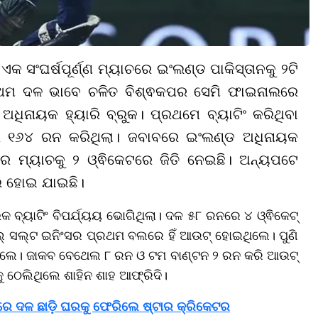
 ସଂଘର୍ଷପୂର୍ଣ୍ଣ ମ୍ୟାଚରେ ଇଂଲଣ୍ଡ ପାକିସ୍ତାନକୁ ୨ଟି
ରଥମ ଦଳ ଭାବେ ଚଳିତ ବିଶ୍ଵକପର ସେମି ଫାଇନାଲରେ
ଅଧିନାୟକ ହ୍ୟାରି ବ୍ରୁକ। ପ୍ରଥମେ ବ୍ୟାଟିଂ କରିଥିବା
େ ୧୬୪ ରନ କରିଥିଲା। ଜବାବରେ ଇଂଲଣ୍ଡ ଅଧିନାୟକ
େ ମ୍ୟାଚକୁ ୨ ଓ୍ଵିକେଟରେ ଜିତି ନେଇଛି। ଅନ୍ୟପଟେ
ଲ ହୋଇ ଯାଇଛି।
 ବ୍ୟାଟିଂ ବିପର୍ଯ୍ୟୟ ଭୋଗିଥିଲା। ଦଳ ୫୮ ରନରେ ୪ ଓ୍ଵିକେଟ୍
ଲ୍ ସଲ୍ଟ ଇନିଂସର ପ୍ରଥମ ବଲରେ ହିଁ ଆଉଟ୍ ହୋଇଥିଲେ। ପୁଣି
ିଥିଲେ। ଜାକବ ବେଥେଲ ୮ ରନ ଓ ଟମ ବାଣ୍ଟନ ୨ ରନ କରି ଆଉଟ୍
ୁ ଠେଲିଥିଲେ ଶାହିନ ଶାହ ଆଫ୍ରିଦି।
ଝିରେ ଦଳ ଛାଡ଼ି ଘରକୁ ଫେରିଲେ ଷ୍ଟାର କ୍ରିକେଟର