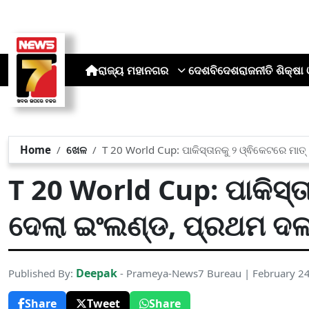
ରାଜ୍ୟ
ମହାନଗର
ଦେଶ
ବିଦେଶ
ରାଜନୀତି
ଶିକ୍ଷା 
Home
ଖେଳ
T 20 World Cup: ପାକିସ୍ତାନକୁ ୨ ଓ୍ଵିକେଟରେ ମା
T 20 World Cup: ପାକିସ୍ତ
ଦେଲା ଇଂଲଣ୍ଡ, ପ୍ରଥମ ଦଳ
Deepak
Published By:
- Prameya-News7 Bureau | February 2
Share
Tweet
Share