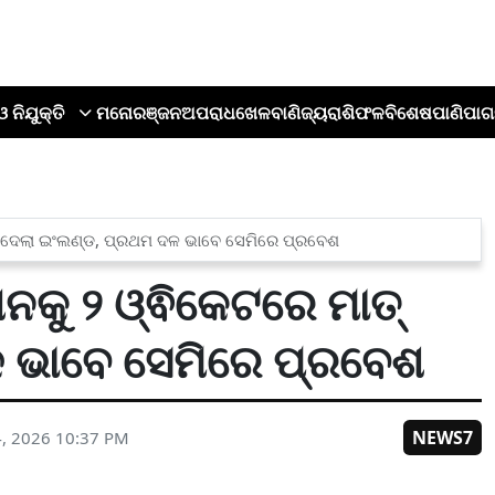
ଓ ନିଯୁକ୍ତି
ମନୋରଞ୍ଜନ
ଅପରାଧ
ଖେଳ
ବାଣିଜ୍ୟ
ରାଶିଫଳ
ବିଶେଷ
ପାଣିପାଗ
ତ୍ ଦେଲା ଇଂଲଣ୍ଡ, ପ୍ରଥମ ଦଳ ଭାବେ ସେମିରେ ପ୍ରବେଶ
ାନକୁ ୨ ଓ୍ଵିକେଟରେ ମାତ୍
 ଭାବେ ସେମିରେ ପ୍ରବେଶ
NEWS7
4, 2026 10:37 PM