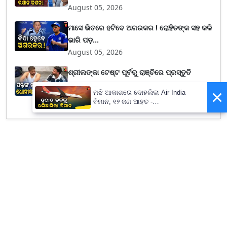
August 05, 2026
ମାସେ ଭିତରେ ହଟିବେ ଅଗରକର ! ରୋହିତଙ୍କ ସହ କଳି
ଭାରି ପଡ଼...
August 05, 2026
ଶ୍ରୀଲଙ୍କା ଟେଷ୍ଟ ପୂର୍ବରୁ ରାଞ୍ଚିରେ ପ୍ରସ୍ତୁତି
କରୁଛନ୍ତ...
×
ମଝି ଆକାଶରେ ଦୋହଲିଲା Air India
August 04, 2026
ବିମାନ, ୧୨ ଜଣ ଆହତ -
PrameyaNews7