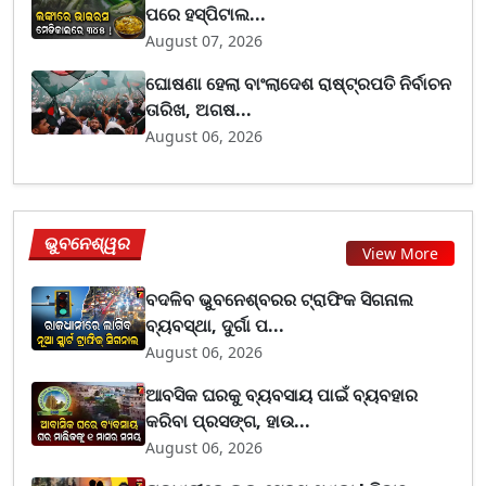
ପରେ ହସ୍ପିଟାଲ...
August 07, 2026
ଘୋଷଣା ହେଲା ବାଂଲାଦେଶ ରାଷ୍ଟ୍ରପତି ନିର୍ବାଚନ
ତାରିଖ, ଅଗଷ...
August 06, 2026
ଭୁବନେଶ୍ୱର
View More
ବଦଳିବ ଭୁବନେଶ୍ବରର ଟ୍ରାଫିକ ସିଗନାଲ
ବ୍ୟବସ୍ଥା, ଦୁର୍ଗା ପ...
August 06, 2026
ଆବସିକ ଘରକୁ ବ୍ୟବସାୟ ପାଇଁ ବ୍ୟବହାର
କରିବା ପ୍ରସଙ୍ଗ, ହାଉ...
August 06, 2026