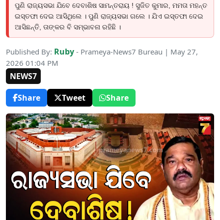
ପୁଣି ରାଜ୍ୟସଭା ଯିବେ ଦେବାଶିଷ ସାମନ୍ତରାୟ ! ସୁଜିତ କୁମାର, ମମତା ମହନ୍ତ
ଇସ୍ତଫା ଦେଇ ଆସିଥିଲେ । ପୁଣି ରାଜ୍ୟସଭା ଗଲେ । ଯିଏ ଇସ୍ତଫା ଦେଇ
ଆସିଛନ୍ତି, ତାଙ୍କର ବି ସମ୍ଭାବନା ରହିଛି ।
Ruby
Published By:
- Prameya-News7 Bureau | May 27,
2026 01:04 PM
NEWS7
Share
Tweet
Share