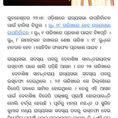
ଭୁବନେଶ୍ବର ୨୭।୫:
ଓଡ଼ିଶାରେ ରାଜ୍ୟସଭା ଉପନିର୍ବାଚନ
ପାଇଁ ବାଜିଲା ବିଗୁଲ ।
ଜୁ
ନ୍ ୧୮ ତାରିଖରେ ହେବ ରାଜ୍ୟସଭା
ଉପନିର୍ବାଚନ
। ଜୁନ୍ ୧ ତାରିଖରେ ପ୍ରକାଶ ପାଇବ ବିଜ୍ଞପ୍ତି ।
ଜୁନ୍ ୮ ନାମାଙ୍କନ ଦାଖଲର ଶେଷ ତାରିଖ । ୧୮ ଜୁନ୍‌ରେ
ମତଦାନ ହେବ । ସେହିଦିନ ଫଳାଫଳ ପ୍ରକାଶ ପାଇବ ।
ରାଜ୍ୟସଭା ସଦସ୍ୟ ପଦରୁ ଦେବାଶିଷ ସାମନ୍ତରାୟଙ୍କ
ଇସ୍ତଫା ପରେ ଖାଲି ପଡ଼ିଛି ଆସନ ।
ଗତ ୨୫ ତାରିଖରେ
ଦେବାଶିଷ ସାମନ୍ତରାୟ
ରାଜ୍ୟସଭା ସଦସ୍ୟ ପଦରୁ
ଇସ୍ତଫା ଦେଇଥିଲେ । ୨୬ ତାରିଖରେ ସେ ଦିଲ୍ଲୀରେ
ବିଜେପି ଦଳରେ ସାମିଲ ହୋଇଥିଲେ । ତେଣୁ ଏହି ଆସନ
ପାଇଁ ଦେବାଶିଷ ବିଜେପି ପକ୍ଷରୁ ପ୍ରାର୍ଥୀ ହୋଇପାରନ୍ତି
ବୋଲି ଚର୍ଚ୍ଚା ହେଉଛି । ପୂର୍ବରୁ ମମତା ମହନ୍ତ ଓ ସୁଜିତ
କୁମାର ମଧ୍ୟ ରାଜ୍ୟସଭା ସଦସ୍ୟ ପଦରୁ ଇସ୍ତଫା ଦେଇ
ବିଜେପିରୁ ପ୍ରାର୍ଥୀ ହୋଇ ରାଜ୍ୟସଭାକୁ ଯାଇଛନ୍ତି । ଏହି ଦୁଇ