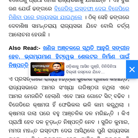
ଜଣ ଯେଉଁ ଢଙ୍ଗରେ
ବିଜେଡିରୁ ଇସ୍ତଫା ଦେଇ ବିଜେପିରେ
ମିଶିବା ପରେ ରାଜ୍ୟସଭା ଯାଇଥିଲେ
। ଠିକ୍ ସେହି ଢଙ୍ଗରେ
ଦେବାଶିଷ ସାମନ୍ତରାୟ ରାଜ୍ୟସଭା ଯିବେ ବୋଲି ଚର୍ଚ୍ଚା
ଆଲୋଚନା ହେଉଛି ।
Also Read:-
ଖଣିଜ ଅଞ୍ଚଳରେ ସ୍ଥିତି ଆହୁରି ସଙ୍ଗୀନ
ହେବ, ଭ୍ରାମ୍ୟମାଣ ହିଟ୍ୱେଭ ଶେଲଟର ନିର୍ମାଣ ପାଇଁ
ନିଷ୍ପତ୍ତି
×
ଓଡ଼ିଶାକୁ ଆସିବ ପୁଞ୍ଜି, ତିନିଦିନିଆ
ଦିଲ୍ଲୀ ଗସ୍ତରେ ଯିବେ
ମୁଖ୍ୟମନ୍ତ୍ରୀ ମୋହନ ମାଝୀ
ଏ ପ୍ରସଙ୍ଗରେ ରାଜ୍ୟ ମନ୍ତ୍ରୀ ସୁରେଶ ପୂଜାରୀ କହିଛନ୍ତି,
ରାଜ୍ୟସଭାରେ ଆମର ସଂଖ୍ୟା ଗରିଷ୍ଠତା ନଥିଲା ଏବେ
ଆମର ମେଜରିଟି ହେଲାଣି ଏବେ ଆଉ ଗୋଟେ ସିଟ୍ ବଢିବ ।
ବିଜେଡିରେ କ୍ଷମତା ହିଁ ଫେଭିକଲ ଭଳି କାମ କରୁଥିଲା ।
କ୍ଷମତା ଗଲା ପରେ ବହୁ ଆଞ୍ଚଳିକ ଦଳ ମରିଛନ୍ତି । କିଏ
ପ୍ରାର୍ଥୀ ହେବ ଦଳ ଚୂଡ଼ାନ୍ତ ନିଷ୍ପତ୍ତି ନେବ । ସୁଜିତ କୁମାର,
ମମତା ମହନ୍ତ ଇସ୍ତଫା ଦେଇ ଆସିଥିଲେ ପୁଣି ରାଜ୍ୟସଭା