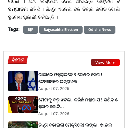
ଗଲେ । ଯିଏ ଇସ୍ତଫା ଦେଇ ଆସିଛନ୍ତି ତାଙ୍କର ବି
ସମ୍ଭାବନା ରହିଛି । କିନ୍ତୁ ଏନେଇ ଦଳ ବିଚାର କରିବ ବୋଲି
ସୁରେଶ ପୂଜାରୀ କହିଛନ୍ତି ।
Tags:
BJP
Rajyasabha Election
Odisha News
ବିଦେଶ
View More
ଗାଜାରେ ଓହ୍ଲାଇବେ ୨ ଦେଶର ସେନା !
ଟେନସନରେ ଇସ୍ରାଏଲ
August 07, 2026
ମେଟାକୁ ବଡ଼ ଝଟକା, କରିଛି ମହାପାପ ! ଗଣିବ ୫
ହଜାର କୋଟି...
August 07, 2026
ଚିନ୍ତା ବଢାଇଲା ମେକ୍ସିକୋ ଲଙ୍କା, ଖାଇଲା