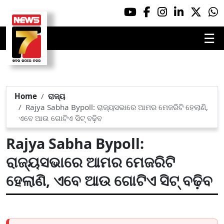
☰
Home
ରାଜ୍ୟ
Rajya Sabha Bypoll: ରାଜ୍ୟସଭାରେ ଆମର ମେଜରିଟି ହେଲାଣି,
ଏବେ ଆଉ ଗୋଟିଏ ସିଟ୍ ବଢ଼ିବ
Rajya Sabha Bypoll:
ରାଜ୍ୟସଭାରେ ଆମର ମେଜରିଟି
ହେଲାଣି, ଏବେ ଆଉ ଗୋଟିଏ ସିଟ୍ ବଢ଼ିବ