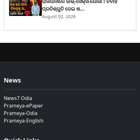
ରାଜଧାନୀରେ ଲଭ୍-ସେକ୍ସ-ଧୋକା ! ବିବାହ
ପ୍ରତିଶ୍ରୁତି ଦେଇ ଷ...
August 02, 2026
News
News7 Odia
Prameya-ePaper
Prameya-Odia
Prameya-English