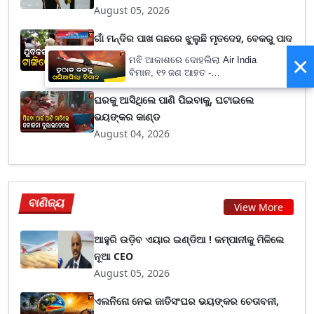
August 05, 2026
ଗାଁ ମନ୍ଦିର ପାଖ ଗଛରେ ଝୁଲୁଛି ମୃତଦେହ, ବେକରୁ ପାଦ
ଯାଏଁ...
×
ମଝି ଆକାଶରେ ଦୋହଲିଲା Air India
August 05, 2026
ବିମାନ, ୧୨ ଜଣ ଆହତ -
PrameyaNews7
ଘରକୁ ଆସିଥିଲେ ପାଣି ପିଇବାକୁ, ଘଟାଇଲେ
ଭୟଙ୍କର କାଣ୍ଡ
August 04, 2026
ବାଣିଜ୍ୟ
View More
ଆହୁରି ଉଡ଼ିବ ଏୟାର ଇଣ୍ଡିଆ ! କମ୍ପାନୀକୁ ମିଳିଲେ
ନୂଆ CEO
August 05, 2026
ଏଲନିନୋ ନେଇ ଜାତିସଂଘର ଭୟଙ୍କର ଚେତାବନୀ,