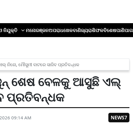
ଓ ନିଯୁକ୍ତି
ମନୋରଞ୍ଜନ
ଅପରାଧ
ଖେଳ
ବାଣିଜ୍ୟ
ରାଶିଫଳ
ବିଶେଷ
ପାଣିପାଗ
ଏଲ୍‌ ନିନୋ, ମୌସୁମୀ ବାଟରେ ସାଜିବ ପ୍ରତିବନ୍ଧକ
ନ୍ ଶେଷ ବେଳକୁ ଆସୁଛି ଏଲ୍‌
ବ ପ୍ରତିବନ୍ଧକ
NEWS7
 2026 09:14 AM