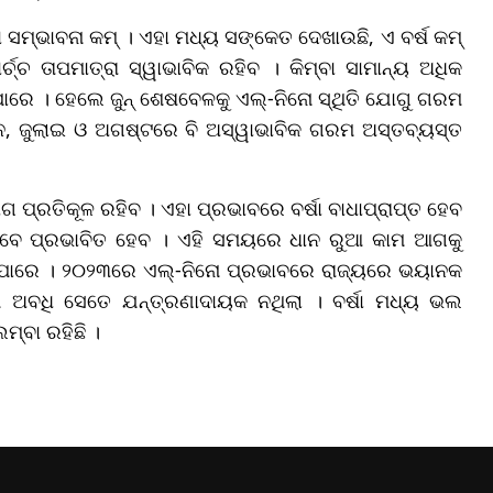
ା ସମ୍ଭାବନା କମ୍ । ଏହା ମଧ୍ୟ ସଙ୍କେତ ଦେଖାଉଛି, ଏ ବର୍ଷ କମ୍
ଚ୍ଚ ତାପମାତ୍ରା ସ୍ୱାଭାବିକ ରହିବ । କିମ୍ବା ସାମାନ୍ୟ ଅଧିକ
ିପାରେ । ହେଲେ ଜୁନ୍ ଶେଷବେଳକୁ ଏଲ୍-ନିନୋ ସ୍ଥିତି ଯୋଗୁ ଗରମ
ୁନ, ଜୁଲାଇ ଓ ଅଗଷ୍ଟରେ ବି ଅସ୍ୱାଭାବିକ ଗରମ ଅସ୍ତବ୍ୟସ୍ତ
ଗ ପ୍ରତିକୂଳ ରହିବ । ଏହା ପ୍ରଭାବରେ ବର୍ଷା ବାଧାପ୍ରାପ୍ତ ହେବ
ଭାବେ ପ୍ରଭାବିତ ହେବ । ଏହି ସମୟରେ ଧାନ ରୁଆ କାମ ଆଗକୁ
ଇପାରେ । ୨୦୨୩ରେ ଏଲ୍-ନିନୋ ପ୍ରଭାବରେ ରାଜ୍ୟରେ ଭୟାନକ
ମ ଅବଧି ସେତେ ଯନ୍ତ୍ରଣାଦାୟକ ନଥିଲା । ବର୍ଷା ମଧ୍ୟ ଭଲ
ମ୍ବା ରହିଛି ।