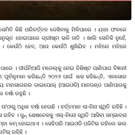
ସେମିତି କିଛି ପରିବର୍ତ୍ତନ ଦେଖିବାକୁ ମିଳିପାରେ । ଯାହା ଫଳରେ
ନୁଭୂତ ହୋଇପାରେ ଗ୍ରୀଷ୍ମ ଭଳି ତାତି । ଖାଲି ସେତିକି ନୁହେଁ,
 । କେଉଁଠି ହେବ, ଆଉ କେଉଁଠି ଶୁଖିଯିବ । ମଝିରେ ମଝିରେ
ରେ । ଦୀର୍ଘମିଆଦି ମଡେଲ୍କୁ ନେଇ ବିଶିଷ୍ଟ ପାଣିପାଗ ବିଜ୍ଞାନୀ
ର୍ବାନୁମାନ କରିଛନ୍ତି ୨୦୨୬ ପାଇଁ ।ସେ କହିଛନ୍ତି, ଏନସୋର
ଭାରତୀୟ ମହାସାଗରର ଡାଇପୋଲ୍ (ଆଇଓଡି) ମାନଦଣ୍ଡ ପାଣିପାଗକୁ
ବର୍ଷା ରହୁଛି ।
ତା’ଠାରୁ ଅଧିକ ବର୍ଷା ହେଉଛି । ବର୍ତ୍ତମାନ ଲା-ନିନା ସ୍ଥିତି ରହିଛି ।
ସ ରହିବ । ଜୁନ୍ ଶେଷବେଳକୁ ଏଲ୍-ନିନୋ ସ୍ଥିତି ଆସିବା ସମ୍ଭାବନା
ତ କିମ୍ବା କମ୍ ହୋଇଥାଏ । ସେହିପରି ଆଇଓଡି ପଜିଟିଭ ରହିଲେ ଭଲ
ିଭ୍ ରହିଛି ।