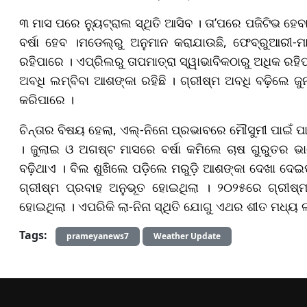
୩ ମାସ ପରେ ନ୍ୟୁଟ୍ରାଲ ସ୍ଥିତି ଆସିବ । ତା’ପରେ ପଜିଟିଭ ହେବ
ବର୍ଷା ହେବ ।ମଡେଲ୍ରୁ ଅନୁମାନ କରାଯାଉଛି, ଫେବ୍ରୁଆରୀ-ମାର୍
ରହିପାରେ । ଏପ୍ରିଲରୁ ତାପମାତ୍ରା ସ୍ୱାଭାବିକଠାରୁ ଅଧିକ ରହ
ଅବଧି ଲମ୍ବିବା ଆଶଙ୍କା ରହିଛି । ଗ୍ରୀଷ୍ମ ଅବଧି ବଢ଼ିଲେ ଜ
କରିପାରେ ।
ଚିନ୍ତାର ବିଷୟ ହେଲା, ଏଲ୍-ନିନୋ ପ୍ରଭାବରେ ମୌସୁମୀ ପାଇଁ ପା
। ଜୁଲାଇ ଓ ଅଗଷ୍ଟ ମାସରେ ବର୍ଷା କମିଲେ ଚାଷ ଗୁରୁତର 
ବଢ଼ିଥାଏ । ବିଲ ଶୁଖିଲେ ପଡ଼ିଲେ ମରୁଡ଼ି ଆଶଙ୍କା ଦେଖା ଦେ
ଗ୍ରୀଷ୍ମ ପ୍ରବାହ ଅନୁଭୂତ ହୋଇଥିଲା । ୨୦୨୫ରେ ଗ୍ରୀଷ୍
ହୋଇଥିଲା । ଏପରିକି ଲା-ନିନା ସ୍ଥିତି ଯୋଗୁ ଏଥର ଶୀତ ମଧ୍ୟ ଲ
Tags:
prameyanews7
Weather Update