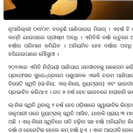
ନୂଆଦିଲ୍ଲୀ ୦୧/୦୧: ବଦଳୁଛି ପାଣିପାଗର ମିଜାଜ୍ । ଏବର୍ଷ ବି 
ଲମ୍ବି ଯାଇପାରେ ଗ୍ରୀଷ୍ମ ଅବଧି । ଏମିତିକି ବର୍ଷା ଋତୁରେ ଅ
ବର୍ଷାର ପରିମାଣ କମିଯିବ । ଅନିୟମିତ ହେବ ବର୍ଷାର ଅବଧି
ହଜିଯାଇପାରେ ମୌସୁମୀ ।
୨୦୨୬ରେ ଏମିତି ନିର୍ଦ୍ଦୟୀ ପାଣିପାଗ ଜନଜୀବନକୁ ନାକେଦମ କରିପା
ପ୍ରଫେସର ସୁରେନ୍ଦ୍ରନାଥ ପଶୁପାଳକ ଏଭଳି ଚରମ ପାଣିପାଗ ପୂ
ତିନୋଟି ସ୍ଥିତି (ଲା-ନିନା, ଏଲ୍-ନିନୋ, ନ୍ୟୁଟ୍ରାଲ) ଏବଂ 
ପ୍ରଭାବିତ କରିଥାଏ । ଗତ ୫ ବର୍ଷ ହେବ ଭାରତରେ ହାରାହାରି ଭଲ 
ଲା-ନିନା ସ୍ଥିତି ଥିବାରୁ ୨ ବର୍ଷ ହେବ ଓଡ଼ିଶାରେ ସ୍ୱାଭାବିକ କିମ୍ବା 
ଜାନୁଆରୀ ପରେ ନ୍ୟୁଟ୍ରାଲ୍ ସ୍ଥିତି ଆସିବ, ଯାହାକି ପ୍ରାୟ ୩ ମା
ଅଛି । ଏଲ୍-ନିନୋ ସ୍ଥିତିରେ ତାତି ବଢ଼ିବା ସହ ବର୍ଷା ଅନିୟମି
ବର୍ଷା ଓ ନେଗେଟିଭ ହେଲେ କମ୍ ବର୍ଷା ହୁଏ । ଏବେ ଆଇଓଡି ନେଗେଟ