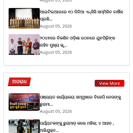
ଆଇଟିଇଆରରେ ୧୦ ଦିନିଆ ଏନ୍‌ସିସି ସମ୍ମିଳିତ ବାର୍ଷିକ
ପ୍ରଶି...
August 05, 2026
୨୦୪୭ରେ ବିକଶିତ ଓଡ଼ିଶା ଗଠନରେ ଯୁବପିଢ଼ିଙ୍କ
ରହିବ ମୁଖ୍ୟ ଭୂ...
August 05, 2026
ଅପରାଧ
View More
ପଞ୍ଚାୟତ କାର୍ଯ୍ୟାଳୟ ସମ୍ମୁଖରେ ବିଜେପି ନେତାଙ୍କୁ
ଛୁରାମା...
August 05, 2026
ପର୍ଯ୍ୟଟକଙ୍କୁ ଛୁରାମାଡ଼ କଲେ ମହିଳା; ୪ ଆହତ ,
ଅଭିଯୁକ୍ତ...