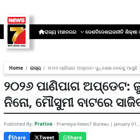
ରାଜ୍ୟ
ମହାନଗର
ଦେଶ
ବିଦେଶ
ରାଜନୀତି
ଶିକ୍ଷା 
Home
ରାଜ୍ୟ
୨୦୨୬ ପାଣିପାଗ ଅପ୍‌ଡେଟ: ଜୁନ୍ ଶେଷ ବେଳକୁ ଆସୁଛି 
୨୦୨୬ ପାଣିପାଗ ଅପ୍‌ଡେଟ: ଜୁ
ନିନୋ, ମୌସୁମୀ ବାଟରେ ସାଜି
Prativa
Published By:
- Prameya-News7 Bureau | January 01,
Share
Tweet
Share