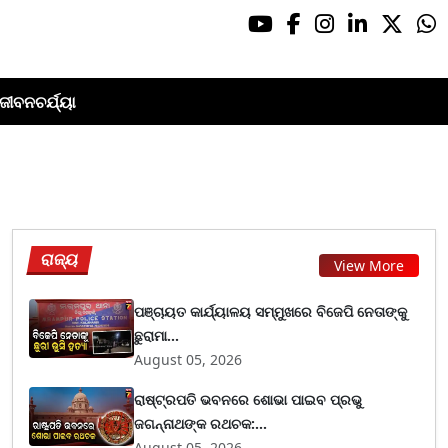
ଜୀବନଚର୍ଯ୍ୟା
ରାଜ୍ୟ
View More
ପଞ୍ଚାୟତ କାର୍ଯ୍ୟାଳୟ ସମ୍ମୁଖରେ ବିଜେପି ନେତାଙ୍କୁ
ଛୁରାମା...
August 05, 2026
ରାଷ୍ଟ୍ରପତି ଭବନରେ ଶୋଭା ପାଇବ ପ୍ରଭୁ
ଜଗନ୍ନାଥଙ୍କ ରଥଚକ:...
August 05, 2026