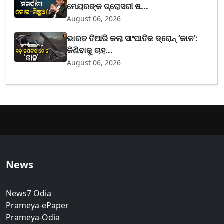
ମେୟରଙ୍କ ଗ୍ରୋସରୀ ଷ...
August 06, 2026
ଭାରତ ତିଆରି କଲା ସାଂଘାତିକ ଡ୍ରୋନ୍ ‘କାଳ’:
କିଣିବାକୁ ଚାହ...
August 06, 2026
News
News7 Odia
Prameya-ePaper
Prameya-Odia