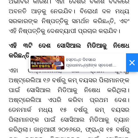
ଅଭାବର କାରଣ। ଏହା ଦେଶର ବିକାଶ ବଦଳରେ
ଅବନତି ଆଡ଼କୁ ନେଇଯିବ। ବିରୋଧୀ ଦଳ ମଧ୍ୟ
ସରକାରଙ୍କ ନିଷ୍ପତ୍ତିକୁ ସମର୍ଥନ କରିଛନ୍ତି, ଏବଂ
ଏହି ନିଷ୍ପତ୍ତିକୁ ଦେଶବ୍ୟାପୀ ପ୍ରଚାର କରାଯିବ।
ଏହି ୩ଟି ଦେଶ ସୋସିଆଲ ମିଡିଆକୁ ନିଷେଧ
କରିଛନ୍ତି
×
ହସ୍ତତନ୍ତ ଦିବସରେ
ପ୍ରଧାନମନ୍ତ୍ରୀଙ୍କ ସ୍ବଦେଶୀ
ଏହା ଉଲ୍ଲେଖନୀୟ ଯେ ସ୍ପେନ ପୂର୍ବରୁ,
ବାର୍ତ୍ତା, ଗର୍ବର ସହ ପାଳନ କରିବାକୁ
ଆହ୍ବାନ
ଅଷ୍ଟ୍ରେଲିଆ ୧୬ ବର୍ଷରୁ କମ୍ ବୟସର ପିଲାମାନଙ୍କ
ପାଇଁ ସୋସିଆଲ ମିଡିଆକୁ ନିଷେଧ କରିଥିଲା।
ଅଷ୍ଟ୍ରେଲିଆ ଏପରି କରିବା ପ୍ରଥମ ଦେଶ।
ଡେନମାର୍କ ମଧ୍ୟ ୧୫ ବର୍ଷରୁ କମ୍ ବୟସର
ପିଲାମାନଙ୍କ ପାଇଁ ସୋସିଆଲ ମିଡିଆକୁ ବ୍ୟାନ
କରିଥିଲା। ଜାନୁଆରୀ ୨୦୨୬ରେ, ଫ୍ରାନ୍ସ ୧୫ ବର୍ଷରୁ