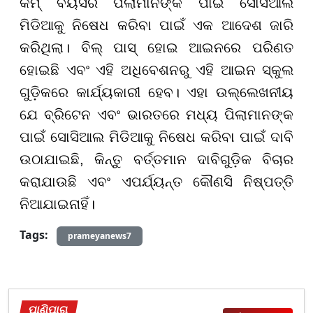
କମ୍ ବୟସର ପିଲାମାନଙ୍କ ପାଇଁ ସୋସିଆଲ
ମିଡିଆକୁ ନିଷେଧ କରିବା ପାଇଁ ଏକ ଆଦେଶ ଜାରି
କରିଥିଲା। ବିଲ୍ ପାସ୍ ହୋଇ ଆଇନରେ ପରିଣତ
ହୋଇଛି ଏବଂ ଏହି ଅଧିବେଶନରୁ ଏହି ଆଇନ ସ୍କୁଲ
ଗୁଡ଼ିକରେ କାର୍ଯ୍ୟକାରୀ ହେବ। ଏହା ଉଲ୍ଲେଖନୀୟ
ଯେ ବ୍ରିଟେନ ଏବଂ ଭାରତରେ ମଧ୍ୟ ପିଲାମାନଙ୍କ
ପାଇଁ ସୋସିଆଲ ମିଡିଆକୁ ନିଷେଧ କରିବା ପାଇଁ ଦାବି
ଉଠାଯାଇଛି, କିନ୍ତୁ ବର୍ତ୍ତମାନ ଦାବିଗୁଡ଼ିକ ବିଚାର
କରାଯାଉଛି ଏବଂ ଏପର୍ଯ୍ୟନ୍ତ କୌଣସି ନିଷ୍ପତ୍ତି
ନିଆଯାଇନାହିଁ।
Tags:
prameyanews7
ପାଣିପାଗ