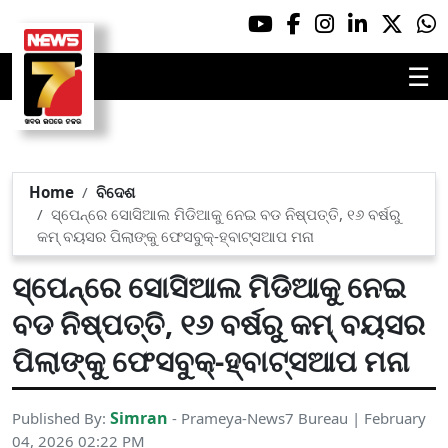
☰
Home
ବିଦେଶ
ସ୍ପେନ୍ରେ ସୋସିଆଲ ମିଡିଆକୁ ନେଇ ବଡ ନିଷ୍ପତ୍ତି, ୧୬ ବର୍ଷରୁ
କମ୍ ବୟସର ପିଲାଙ୍କୁ ଫେସବୁକ୍-ହ୍ବାଟ୍ସଆପ ମନା
ସ୍ପେନ୍ରେ ସୋସିଆଲ ମିଡିଆକୁ ନେଇ
ବଡ ନିଷ୍ପତ୍ତି, ୧୬ ବର୍ଷରୁ କମ୍ ବୟସର
ପିଲାଙ୍କୁ ଫେସବୁକ୍-ହ୍ବାଟ୍ସଆପ ମନା
Simran
Published By:
- Prameya-News7 Bureau | February
04, 2026 02:22 PM