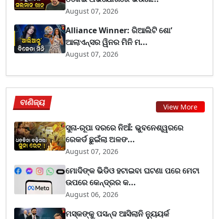
August 07, 2026
Alliance Winner: ରିଆଲିଟି ଶୋ’
ଆଲାଏନ୍ସର ୱିନର ମିନି ମ...
August 07, 2026
ବାଣିଜ୍ୟ
View More
ସୁନା-ରୂପା ଦରରେ ନିଆଁ: ଭୁବନେଶ୍ୱରରେ
ରେକର୍ଡ ଛୁଇଁଲା ଅଳଙ...
August 07, 2026
ମୋଦିଙ୍କ ଭିଡିଓ ହଟାଇବା ଘଟଣା ପରେ ମେଟା
ଉପରେ କେନ୍ଦ୍ରର କ...
August 06, 2026
ମସ୍କଙ୍କୁ ପସନ୍ଦ ଆସିଲାନି ନ୍ୟୁୟର୍କ