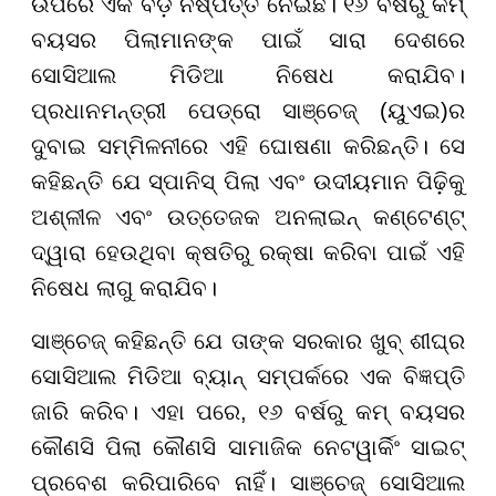
ଉପରେ ଏକ ବଡ଼ ନିଷ୍ପତ୍ତି ନେଇଛି। ୧୬ ବର୍ଷରୁ କମ୍
ବୟସର ପିଲାମାନଙ୍କ ପାଇଁ ସାରା ଦେଶରେ
ସୋସିଆଲ ମିଡିଆ ନିଷେଧ କରାଯିବ।
ପ୍ରଧାନମନ୍ତ୍ରୀ ପେଡ୍ରୋ ସାଞ୍ଚେଜ୍ (ୟୁଏଇ)ର
ଦୁବାଇ ସମ୍ମିଳନୀରେ ଏହି ଘୋଷଣା କରିଛନ୍ତି। ସେ
କହିଛନ୍ତି ଯେ ସ୍ପାନିସ୍ ପିଲା ଏବଂ ଉଦୀୟମାନ ପିଢ଼ିକୁ
ଅଶ୍ଳୀଳ ଏବଂ ଉତ୍ତେଜକ ଅନଲାଇନ୍ କଣ୍ଟେଣ୍ଟ୍
ଦ୍ୱାରା ହେଉଥିବା କ୍ଷତିରୁ ରକ୍ଷା କରିବା ପାଇଁ ଏହି
ନିଷେଧ ଲାଗୁ କରାଯିବ।
ସାଞ୍ଚେଜ୍ କହିଛନ୍ତି ଯେ ତାଙ୍କ ସରକାର ଖୁବ୍ ଶୀଘ୍ର
ସୋସିଆଲ ମିଡିଆ ବ୍ୟାନ୍ ସମ୍ପର୍କରେ ଏକ ବିଜ୍ଞପ୍ତି
ଜାରି କରିବ। ଏହା ପରେ, ୧୬ ବର୍ଷରୁ କମ୍ ବୟସର
କୌଣସି ପିଲା କୌଣସି ସାମାଜିକ ନେଟୱାର୍କିଂ ସାଇଟ୍
ପ୍ରବେଶ କରିପାରିବେ ନାହିଁ। ସାଞ୍ଚେଜ୍ ସୋସିଆଲ