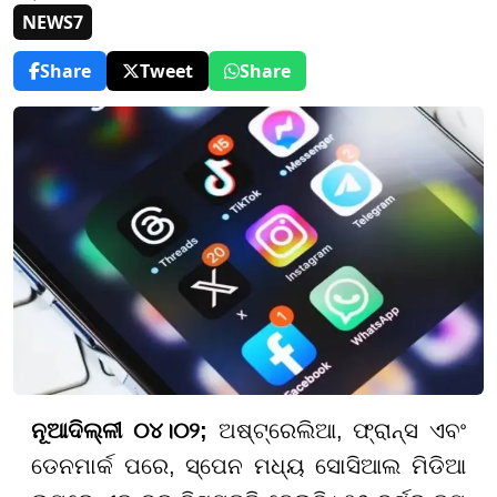
NEWS7
Share
Tweet
Share
ନୂଆଦିଲ୍ଳୀ ୦୪।୦୨;
ଅଷ୍ଟ୍ରେଲିଆ, ଫ୍ରାନ୍ସ ଏବଂ
ଡେନମାର୍କ ପରେ, ସ୍ପେନ ମଧ୍ୟ ସୋସିଆଲ ମିଡିଆ