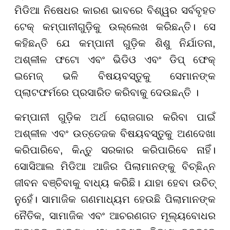
ମିଡିଆ ନିଷେଧର କାରଣ ଭାବରେ ବିଶ୍ୱର ସର୍ବବୃହତ
ଟେକ୍ କମ୍ପାନୀଗୁଡ଼ିକୁ ଉଲ୍ଲେଖ କରିଛନ୍ତି। ସେ
କହିଛନ୍ତି ଯେ କମ୍ପାନୀ ଗୁଡ଼ିକ ଶିଶୁ ନିର୍ଯାତନା,
ଅଶ୍ଳୀଳ ଫଟୋ ଏବଂ ଭିଡିଓ ଏବଂ ଡିପ୍ ଫେକ୍
ଇମେଜ୍ ଭଳି ବିଷୟବସ୍ତୁକୁ ସେମାନଙ୍କ
ପ୍ଲାଟଫର୍ମରେ ପ୍ରସାରିତ କରିବାକୁ ଦେଉଛନ୍ତି ।
କମ୍ପାନୀ ଗୁଡ଼ିକ ଅର୍ଥ ରୋଜଗାର କରିବା ପାଇଁ
ଅଶ୍ଳୀଳ ଏବଂ ଉତ୍ତେଜକ ବିଷୟବସ୍ତୁକୁ ଅଣଦେଖା
କରିପାରିବେ, କିନ୍ତୁ ସରକାର କରିପାରିବେ ନାହିଁ।
ସୋସିଆଲ ମିଡିଆ ଆଜିର ପିଲାମାନଙ୍କୁ ବିଚ୍ଛିନ୍ନ
ଜୀବନ ବଞ୍ଚିବାକୁ ବାଧ୍ୟ କରିଛି। ଯାହା ହେବା ଉଚିତ୍
ନୁହେଁ। ସାମାଜିକ ଗଣମାଧ୍ୟମ ହେଉଛି ପିଲାମାନଙ୍କ
ନୈତିକ, ସାମାଜିକ ଏବଂ ଆଚରଣଗତ ମୂଲ୍ୟବୋଧର