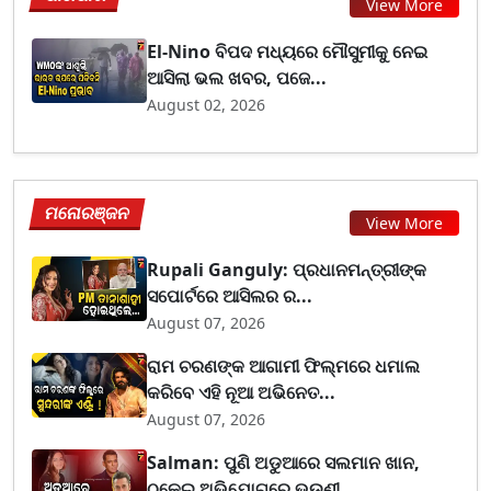
View More
El-Nino ବିପଦ ମଧ୍ୟରେ ମୌସୁମୀକୁ ନେଇ
ଆସିଲା ଭଲ ଖବର, ପଜେ...
August 02, 2026
ମନୋରଞ୍ଜନ
View More
Rupali Ganguly: ପ୍ରଧାନମନ୍ତ୍ରୀଙ୍କ
ସପୋର୍ଟରେ ଆସିଲର ର...
August 07, 2026
ରାମ ଚରଣଙ୍କ ଆଗାମୀ ଫିଲ୍ମରେ ଧମାଲ
କରିବେ ଏହି ନୂଆ ଅଭିନେତ...
August 07, 2026
Salman: ପୁଣି ଅଡୁଆରେ ସଲମାନ ଖାନ,
ଠକେଇ ଅଭିଯୋଗରେ ଭଉଣୀ...