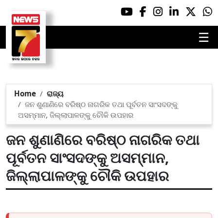
☰
Home
ରାଜ୍ୟ
ଜନ ଶୁଣାଣିରେ ବରିଷ୍ଠ ନାଗରିକ ତଥା ପୂର୍ବତନ ସାଂସଦଙ୍କୁ
ଅସମ୍ମାନ, ଜିଲ୍ଲାପାଳଙ୍କୁ ଚୌକି ଉପହାର
ଜନ ଶୁଣାଣିରେ ବରିଷ୍ଠ ନାଗରିକ ତଥା
ପୂର୍ବତନ ସାଂସଦଙ୍କୁ ଅସମ୍ମାନ,
ଜିଲ୍ଲାପାଳଙ୍କୁ ଚୌକି ଉପହାର