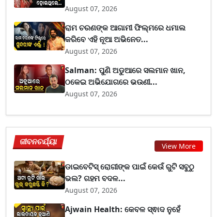
August 07, 2026
ରାମ ଚରଣଙ୍କ ଆଗାମୀ ଫିଲ୍ମରେ ଧମାଲ
କରିବେ ଏହି ନୂଆ ଅଭିନେତ...
August 07, 2026
Salman: ପୁଣି ଅଡୁଆରେ ସଲମାନ ଖାନ,
ଠକେଇ ଅଭିଯୋଗରେ ଭଉଣୀ...
August 07, 2026
ଜୀବନଚର୍ଯ୍ୟା
View More
ଡାଇବେଟିସ୍ ରୋଗୀଙ୍କ ପାଇଁ କେଉଁ ରୁଟି ସବୁଠୁ
ଭଲ? ଗହମ ବଦଳ...
August 07, 2026
Ajwain Health: କେବଳ ସ୍ଵାଦ ନୁହେଁ