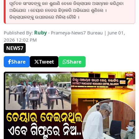
ପୂର୍ବତନ ସାଂସଦଙ୍କୁ ଜନ ଶୁଣାଣି ବେଳେ ଜିଲ୍ଲାପାଳ ଅସମ୍ମାନ କରିଥିବା
ଅଭିଯୋଗ । ଚେୟାର ନଦେଇ ଛିଡ଼ାକରି ଅଭିଯୋଗ ଶୁଣିଲେ ।
ଜିଲ୍ଲାପାଳଙ୍କୁ ଉପହାରରେ ମିଳିଲା ଚୌକି ।
Ruby
Published By:
- Prameya-News7 Bureau | June 01,
2026 12:02 PM
NEWS7
Share
Tweet
Share