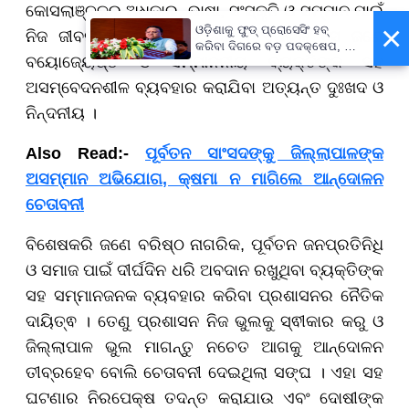
କୋସଲାଞ୍ଚଳର ଅଧିକାର, ଭାଷା, ସଂସ୍କୃତି ଓ ସମ୍ମାନ ପାଇଁ
×
ଓଡ଼ିଶାକୁ ଫୁଡ୍ ପ୍ରୋସେସିଂ ହବ୍
ନିଜ ଜୀବନକୁ ବାଜି ଲଗାଇଛନ୍ତି । ଏପରିକି ସେ ଜଣେ
କରିବା ଦିଗରେ ବଡ଼ ପଦକ୍ଷେପ, ୪୨
ବୟୋଜ୍ୟେଷ୍ଠ ଓ ସମ୍ମାନନୀୟ ବ୍ୟକ୍ତିଙ୍କ ସହ
ହଜାରରୁ ଅଧିକ ନିଯୁକ୍ତି ସୁଯୋଗ
ଅସମ୍ବେଦନଶୀଳ ବ୍ୟବହାର କରାଯିବା ଅତ୍ୟନ୍ତ ଦୁଃଖଦ ଓ
ନିନ୍ଦନୀୟ ।
Also Read:-
ପୂର୍ବତନ ସାଂସଦଙ୍କୁ ଜିଲ୍ଲାପାଳଙ୍କ
ଅସମ୍ମାନ ଅଭିଯୋଗ, କ୍ଷମା ନ ମାଗିଲେ ଆନ୍ଦୋଳନ
ଚେତାବନୀ
ବିଶେଷକରି ଜଣେ ବରିଷ୍ଠ ନାଗରିକ
, ପୂର୍ବତନ ଜନପ୍ରତିନିଧି
ଓ ସମାଜ ପାଇଁ ଦୀର୍ଘଦିନ ଧରି ଅବଦାନ ରଖୁଥିବା ବ୍ୟକ୍ତିଙ୍କ
ସହ ସମ୍ମାନଜନକ ବ୍ୟବହାର କରିବା ପ୍ରଶାସନର ନୈତିକ
ଦାୟିତ୍ଵ । ତେଣୁ ପ୍ରଶାସନ ନିଜ ଭୁଲକୁ ସ୍ଵୀକାର କରୁ ଓ
ଜିଲ୍ଲାପାଳ ଭୁଲ ମାଗନ୍ତୁ ନଚେତ ଆଗକୁ ଆନ୍ଦୋଳନ
ତୀବ୍ରହେବ ବୋଲି ଚେତାବନୀ ଦେଇଥିଲା ସଙ୍ଘ । ଏହା ସହ
ଘଟଣାର ନିରପେକ୍ଷ ତଦନ୍ତ କରାଯାଉ ଏବଂ ଦୋଷୀଙ୍କ