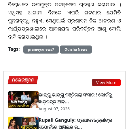
ବିରୋଧରେ ଉପଯୁକ୍ତ ପଦକ୍ଷେପ ଗ୍ରହଣ କରାଯାଉ ।
ଏଥିସହ ଆଗାମୀ ଦିନରେ ଏପରି ଘଟଣାର ଯେମିତି
ପୁନରାବୃଦ୍ଧି ନହୁଏ, ସେଥିପାଇଁ ପ୍ରଶାସନ ନିଜ ଆଚରଣ ଓ
କାର୍ଯ୍ୟପ୍ରଣାଳୀରେ ଆବଶ୍ୟକ ପରିବର୍ତ୍ତନ ଆଣୁ ବୋଲି
ଦାବି କରାଯାଇଥିଲା ।
Tags:
prameyanews7
Odisha News
ମନୋରଞ୍ଜନ
View More
ଭାଙ୍ଗୁ ଭାଙ୍ଗୁ ବଞ୍ଚିଗଲା ସଂସାର ! କୋର୍ଟରୁ
ଛାଡ଼ପତ୍ର ଆବ...
August 07, 2026
Rupali Ganguly: ପ୍ରଧାନମନ୍ତ୍ରୀଙ୍କ
ସପୋର୍ଟରେ ଆସିଲର ର...