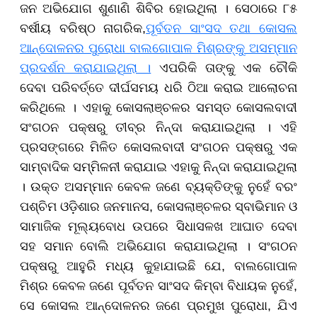
ଜନ ଅଭିଯୋଗ ଶୁଣାଣି ଶିବିର ହୋଇଥିଲା । ସେଠାରେ ୮୫
ବର୍ଷୀୟ ବରିଷ୍ଠ ନାଗରିକ,
ପୂର୍ବତନ ସାଂସଦ ତଥା କୋସଲ
ଆନ୍ଦୋଳନର ପୁରୋଧା ବାଲଗୋପାଳ ମିଶ୍ରଙ୍କୁ ଅସମ୍ମାନ
ପ୍ରଦର୍ଶନ କରାଯାଇଥିଲା ।
ଏପରିକି ତାଙ୍କୁ ଏକ ଚୌକି
ଦେବା ପରିବର୍ତ୍ତେ ଦୀର୍ଘସମୟ ଧରି ଠିଆ କରାଇ ଆଲୋଚନା
କରିଥିଲେ । ଏହାକୁ କୋସଲାଞ୍ଚଳର ସମସ୍ତ କୋସଲବାଦୀ
ସଂଗଠନ ପକ୍ଷରୁ ତୀବ୍ର ନିନ୍ଦା କରାଯାଇଥିଲା । ଏହି
ପ୍ରସଙ୍ଗରେ ମିଳିତ କୋସଲବାଦୀ ସଂଗଠନ ପକ୍ଷରୁ ଏକ
ସାମ୍ବାଦିକ ସମ୍ମିଳନୀ କରାଯାଇ ଏହାକୁ ନିନ୍ଦା କରାଯାଇଥିଲା
। ଉକ୍ତ ଅସମ୍ମାନ କେବଳ ଜଣେ ବ୍ୟକ୍ତିଙ୍କୁ ନୁହେଁ ବରଂ
ପଶ୍ଚିମ ଓଡ଼ିଶାର ଜନମାନସ, କୋସଲାଞ୍ଚଳର ସ୍ବାଭିମାନ ଓ
ସାମାଜିକ ମୂଲ୍ୟବୋଧ ଉପରେ ସିଧାସଳଖ ଆଘାତ ଦେବା
ସହ ସମାନ ବୋଲି ଅଭିଯୋଗ କରାଯାଇଥିଲା । ସଂଗଠନ
ପକ୍ଷରୁ ଆହୁରି ମଧ୍ୟ କୁହାଯାଇଛି ଯେ, ବାଲଗୋପାଳ
ମିଶ୍ର କେବଳ ଜଣେ ପୂର୍ବତନ ସାଂସଦ କିମ୍ବା ବିଧାୟକ ନୁହେଁ,
ସେ କୋସଲ ଆନ୍ଦୋଳନର ଜଣେ ପ୍ରମୁଖ ପୁରୋଧା, ଯିଏ