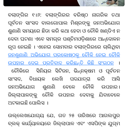
ବଲାଙ୍ଗିର ୧।୬: ବଲାଙ୍ଗିରର ବରିଷ୍ଠ ନାଗରିକ ତଥା
ପୂର୍ବତନ ସାଂସଦ ବାଲଗୋପାଲ ମିଶ୍ରଙ୍କୁ ଜନଅଭିଯୋଗ
ଶୁଣାଣି ସମୟରେ ଛିଡା କରି କଥା ହେବା ଓ ଚୌକି ଖଣ୍ଡିଏ ନ
ଦେବା ଘଟଣା ଏବେ ସମଗ୍ର ପଶ୍ଚିମଓଡ଼ିଶାରେ ଆନ୍ଦୋଳନ
ରୂପ ନେଇଛି । ଏନେଇ ସୋମବାର ବଲାଙ୍ଗିରରେ ଚାଲିଥିବା
ଜନଶୁଣାଣି ଅଭିଯୋଗ ପ୍ରକୋଷ୍ଠକୁ ଚୌକି ନେଇ ଚୌକି
ଉପହାର ଦେଇ ପ୍ରତିବାଦ କରିଛନ୍ତି କିଛି ସଂଗଠନ
।
ଚୌକିରେ ସିନିୟର ସିଟିଜନ, ଭିନ୍ନକ୍ଷମ ଓ ପୂର୍ବତନ
ସାଂସଦ, ବିଧାୟକ ଲେଖି ପଦଯାତ୍ରା କରି ଆସି
ଜନଅଭିଯୋଗ ଶୁଣାଣି ବେଳେ ଚୌକି ଉପହାର।
ଜିଲ୍ଲାପାଳଙ୍କୁ ଚୌକି ଉପହାର ଦେବାକୁ ଯିବାବେଳେ
ଅଟକାଇଛି ପୋଲିସ ।
ଉଲ୍ଲେଖଯୋଗ୍ୟ ଯେ
, ଗତ ୨୫ ତାରିଖରେ ଆଗଲପୁର
ବ୍ଲକ୍ କାର୍ଯ୍ୟାଳୟରେ ଜିଲ୍ଲାପାଳ ଏବଂ ଏସପିଙ୍କ ଯୁଗ୍ମ