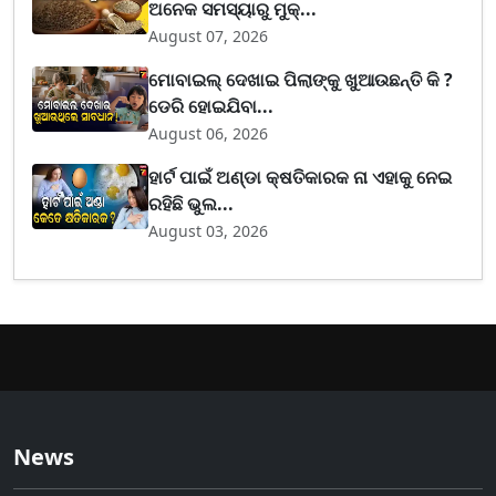
ଅନେକ ସମସ୍ୟାରୁ ମୁକ୍...
August 07, 2026
ମୋବାଇଲ୍ ଦେଖାଇ ପିଲାଙ୍କୁ ଖୁଆଉଛନ୍ତି କି ?
ଡେରି ହୋଇଯିବା...
August 06, 2026
ହାର୍ଟ ପାଇଁ ଅଣ୍ଡା କ୍ଷତିକାରକ ନା ଏହାକୁ ନେଇ
ରହିଛି ଭୁଲ...
August 03, 2026
News