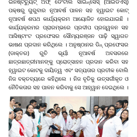
ଇନଷ୍ଟିଚ୍ୟୁଟ୍ ଅଫ୍ ଡେଂଟାଲ ସାଇନ୍ସେସ୍ (ଆଇଡିଏସ୍)
ପକ୍ଷରୁ ଗୁରୁବାର ନୂଆବର୍ଷ ପାଳନ ସହ ହ୍ୱାଇଟ କୋଟ୍
ନୂଆବର୍ଷ ଶପଥ କାର୍ଯ୍ୟକ୍ରମ ଆୟୋଜିତ ହୋଇଯାଇଛି ।
କାର୍ଯ୍ୟକ୍ରମର ପ୍ରାରମ୍ଭରେ ପ୍ରଦୀପ ପ୍ରଜ୍ୱଳନ ସହ
ଆସିଷ୍ଟାଂଟ ପ୍ରଫେସର ସୌମ୍ୟରଞ୍ଜନ ପାଢ଼ି ସ୍ୱାଗତ
ଭାଷଣ ପ୍ରଦାନ କରିଥିଲେ । ଅନୁଷ୍ଠାନର ଡିନ୍ ପ୍ରଫେସର
(ଡାକ୍ତର) ରୁଚି ଭୂୟାଁ ନୂଆବର୍ଷ ଅବସରରେ
ଛାତ୍ରଛାତ୍ରୀମାନଙ୍କୁ ପ୍ରୋତ୍ସାହନ ପ୍ରଦାନ କରିବା ସହ
ହ୍ୱାଇଟ କୋଟକୁ ଦାୟିତ୍ୱ ଏବଂ ସତ୍ୟତାର ପ୍ରତୀକ ବୋଲି
ନିଜ ବକ୍ତବ୍ୟରେ କହିଥିଲେ । ନିଜ ବୃତିକୁ ଉତ୍ସର୍ଗୀକୃତ ଓ
ନୈତିକତାର ସହ ପାଳନ କରିବାକୁ ସେ ଆହ୍ୱାନ ଦେଇଥିଲେ ।