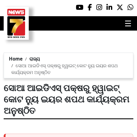
☰
Home
ରାଜ୍ୟ
ସୋଆ ଆଇଡିଏସ୍ ପକ୍ଷରୁ ହ୍ୱାଇଟ୍ କୋଟ ନ୍ୟୁ ଇୟର ଶପଥ
କାର୍ଯ୍ୟକ୍ରମ ଅନୁଷ୍ଠିତ
ସୋଆ ଆଇଡିଏସ୍ ପକ୍ଷରୁ ହ୍ୱାଇଟ୍
କୋଟ ନ୍ୟୁ ଇୟର ଶପଥ କାର୍ଯ୍ୟକ୍ରମ
ଅନୁଷ୍ଠିତ