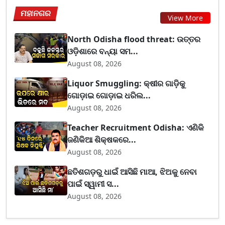
ମହାନଗର
View More
North Odisha flood threat: ଉତ୍ତର
ଓଡ଼ିଶାରେ ବନ୍ୟା ସମ...
August 08, 2026
Liquor Smuggling: କ୍ଷୀର ଗାଡ଼ିକୁ
ଗୋଡ଼ାଇ ଗୋଡ଼ାଇ ଧରିଲ...
August 08, 2026
Teacher Recruitment Odisha: ଏଣିକି
ଜଣିକିଆ ଶିକ୍ଷକରେ...
August 08, 2026
ଛତିଶଗଡ଼ରୁ ଧାଇଁ ଆସିଛି ମାଆ, ଝିଅକୁ ନେବା
ପାଇଁ ସ୍ୱାମୀ ସ...
August 08, 2026