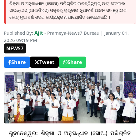
ଶିକ୍ଷା ଓ ଅନୁସନ୍ଧାନ (ସୋଆ) ପରିଚାଳିତ ଇନଷ୍ଟିଚ୍ୟୁଟ୍ ଅଫ୍ ଡେଂଟାଲ
ସାଇନ୍ସେସ୍ (ଆଇଡିଏସ୍) ପକ୍ଷରୁ ଗୁରୁବାର ନୂଆବର୍ଷ ପାଳନ ସହ ହ୍ୱାଇଟ
କୋଟ୍ ନୂଆବର୍ଷ ଶପଥ କାର୍ଯ୍ୟକ୍ରମ ଆୟୋଜିତ ହୋଇଯାଇଛି ।
Ajit
Published By:
- Prameya-News7 Bureau | January 01,
2026 09:19 PM
NEWS7
Share
Tweet
Share
ଭୁବନେଶ୍ୱର: ଶିକ୍ଷା ଓ ଅନୁସନ୍ଧାନ (ସୋଆ) ପରିଚାଳିତ