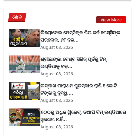
ଖେଳ
View More
ଲିୟୋନେଲ ମେସ୍ସିଙ୍କ ପିତା ଜର୍ଜ ମେସ୍ସିଙ୍କ
ପରଲୋକ, ୬୮ ବର...
August 08, 2026
ଶ୍ରୀଲଙ୍କା ଟେଷ୍ଟ ସିରିଜ୍‌ ପୂର୍ବରୁ ଟିମ୍‌
ଇଣ୍ଡିଆକୁ ବଡ଼...
August 08, 2026
ଲଦ୍ଦାଖ ମାରାଥନ ପୁରସ୍କାର ରାଶି ୧ କୋଟି
ଟଙ୍କାକୁ ବୃଦ୍ଧି,...
August 08, 2026
୬୦୦ରୁ ଅଧିକ ୱିକେଟ୍, ତଥାପି ଟିମ୍ ଇଣ୍ଡିଆରେ
ସୁଯୋଗ ନାହିଁ...
August 08, 2026