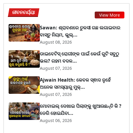
ଜୀବନଚର୍ଯ୍ୟା
View More
Sawan: ଶ୍ରାବଣରେ ତୁଳସୀ ଗଛ ଲଗାଇବାର
ବାସ୍ତୁ ନିୟମ, ଭୁଲ୍...
August 08, 2026
ଡାଇବେଟିସ୍ ରୋଗୀଙ୍କ ପାଇଁ କେଉଁ ରୁଟି ସବୁଠୁ
ଭଲ? ଗହମ ବଦଳ...
August 07, 2026
Ajwain Health: କେବଳ ସ୍ଵାଦ ନୁହେଁ
ଅନେକ ସମସ୍ୟାରୁ ମୁକ୍...
August 07, 2026
ମୋବାଇଲ୍ ଦେଖାଇ ପିଲାଙ୍କୁ ଖୁଆଉଛନ୍ତି କି ?
ଡେରି ହୋଇଯିବା...
August 06, 2026