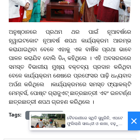
ଅନୁଷ୍ଠାନରେ ପ୍ରଥମ ଥର ପାଇଁ ନୂଆବର୍ଷରେ
ହ୍ୱାଇଟକୋଟ ନୂଆବର୍ଷ ଶପଥ କାର୍ଯ୍ୟକ୍ରମ ଆରମ୍ଭ
କରାଯାଇଥିବା ବେଳେ ଏହାକୁ ଏକ ବାର୍ଷିକ ପ୍ରଥା ଭାବେ
ପାଳନ କରାଯିବ ବୋଲି ଡିନ୍ କହିଥିଲେ । ଏହି ଅବସରରରେ
ସମସ୍ତ ବିଭାଗୀୟ ମୁଖ୍ୟ ବକ୍ତବ୍ୟ ପ୍ରଦାନ କରିଥିବା
ବେଳେ କାର୍ଯ୍ୟକ୍ରମ ଶେଷରେ ପ୍ରଫେସର ପାଢ଼ି ଧନ୍ୟବାଦ
ଅର୍ପଣ କରିଥିଲେ ।କାର୍ଯ୍ୟକ୍ରମରେ ସମସ୍ତ ଫ୍ୟାକଲ୍ଟି
ମେମ୍ବର୍ସ, ପୋଷ୍ଟ ଗ୍ରାଜୁଏଟ୍ ଛାତ୍ରଛାତ୍ରୀ ଏବଂ ଇନଟର୍ଣ୍ଣ
ଛାତ୍ରଛାତ୍ରୀ ଶପଥ ଗ୍ରହଣ କରିଥିଲେ ।
Tags:
prameyanews7
×
ବୈତରଣୀରେ ସ୍ଥିତି ସୁଧୁରିନି, ଏପଟେ
ଫୁଲିଲାଣି ସାଳନ୍ଦୀ ଓ ଶାଖା, ବଢ଼ୁଛି
ବନ୍ୟା ଭୟ