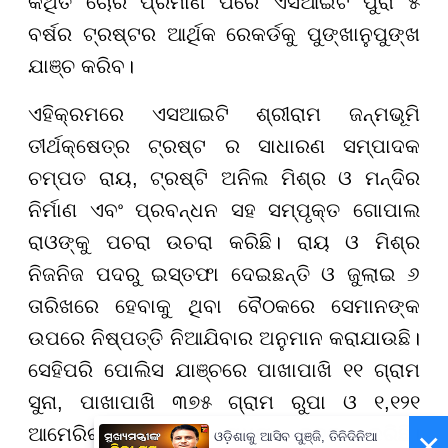
କଥିତ ଚୋରି ପ୍ରମାଣ ପରେ ଏସଆଇଟି ପୁରା ୫
ବର୍ଷର ଟ୍ରଷ୍ଟର ଆର୍ଥିକ ରେକର୍ଡକୁ ପୁଙ୍ଖାନୁପୁଙ୍ଖ
ଯାଞ୍ଚ କରିବ।
ଏହିକ୍ରମରେ ଏସଆଇଟି ଶ୍ରୀରାମ ଜନ୍ମଭୂମି
ତୀର୍ଥକ୍ଷେତ୍ର ଟ୍ରଷ୍ଟ ର ସାଧାରଣ ସମ୍ପାଦକ
ଚମ୍ପତ ରାୟ, ଟ୍ରଷ୍ଟି ଅନିଲ ମିଶ୍ର ଓ ମନ୍ଦିର
ନିର୍ମାଣ ଏବଂ ପ୍ରବନ୍ଧନ ସହ ସମ୍ପୃକ୍ତ ଗୋପାଲ
ରାଓଙ୍କୁ ପଚରା ଉଚରା କରିଛି। ରାୟ ଓ ମିଶ୍ର
ନିଜନିଜ ପଦରୁ ଇସ୍ତଫା ଦେଇଛନ୍ତି ଓ ଜୁଲାଇ ୬
ତାରିଖରେ ହେବାକୁ ଥିବା ବୈଠକରେ ସେମାନଙ୍କ
ଉପରେ ନିଷ୍ପତ୍ତି ନିଆଯିବାର ଅନୁମାନ କରାଯାଉଛି।
ସେହିପରି ପୋଲିସ ଯାଞ୍ଚରେ ପାଖାପାଖି ୧୧ ଗ୍ରାମ
ସୁନା, ପାଖାପାଖି ୩୭୫ ଗ୍ରାମ ରୁପା ଓ ୧,୧୨୧
ଆମେରିକୀୟ ଡଲାର ମଧ୍ୟ ଜବତ କରିଛି।
×
ଓଡ଼ିଶାକୁ ଆସିବ ପୁଞ୍ଜି, ତିନିଦିନିଆ