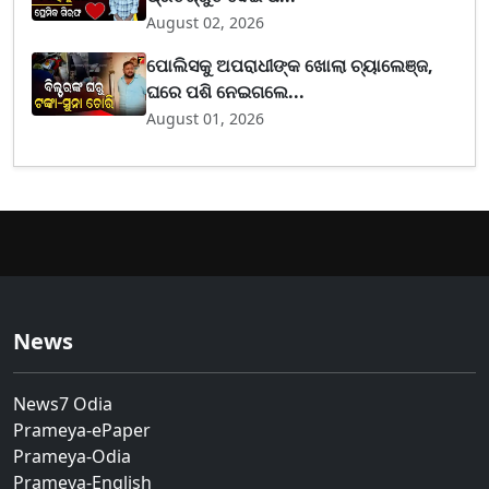
August 02, 2026
ପୋଲିସକୁ ଅପରାଧୀଙ୍କ ଖୋଲା ଚ୍ୟାଲେଞ୍ଜ,
ଘରେ ପଶି ନେଇଗଲେ...
August 01, 2026
News
News7 Odia
Prameya-ePaper
Prameya-Odia
Prameya-English