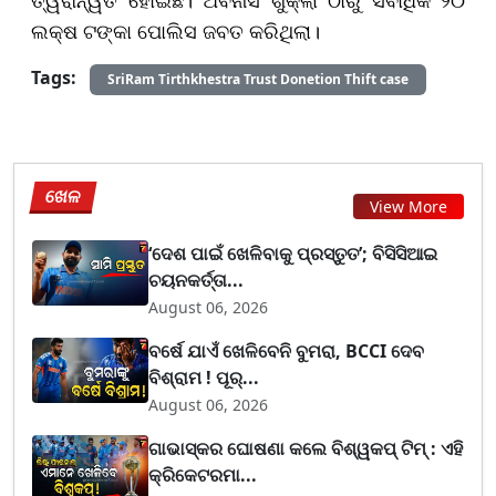
ଲକ୍ଷ ଟଙ୍କା ପୋଲିସ ଜବତ କରିଥିଲା।
Tags:
SriRam Tirthkhestra Trust Donetion Thift case
ଖେଳ
View More
‘ଦେଶ ପାଇଁ ଖେଳିବାକୁ ପ୍ରସ୍ତୁତ’; ବିସିସିଆଇ
ଚୟନକର୍ତ୍ତା...
August 06, 2026
ବର୍ଷେ ଯାଏଁ ଖେଳିବେନି ବୁମରା, BCCI ଦେବ
ବିଶ୍ରାମ ! ପୂର୍...
August 06, 2026
ଗାଭାସ୍କର ଘୋଷଣା କଲେ ବିଶ୍ୱକପ୍ ଟିମ୍ : ଏହି
କ୍ରିକେଟରମା...