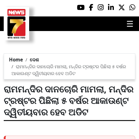
☰
Home
ଦେଶ
ରାମମନ୍ଦିର ଦାନଚୋରି ମାମଲା, ମନ୍ଦିର ଟ୍ରଷ୍ଟର ପିଛିଲା ୫ ବର୍ଷର
ଆକାଉଣ୍ଟ ଦ୍ୱିତୀୟବାର ହେବ ଅଡିଟ
ରାମମନ୍ଦିର ଦାନଚୋରି ମାମଲା, ମନ୍ଦିର
ଟ୍ରଷ୍ଟର ପିଛିଲା ୫ ବର୍ଷର ଆକାଉଣ୍ଟ
ଦ୍ୱିତୀୟବାର ହେବ ଅଡିଟ