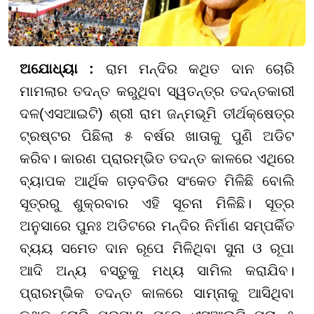
ଅଯୋଧ୍ୟା :
ରାମ ମନ୍ଦିର କଥିତ ଦାନ ଚୋରି
ମାମଲାର ତଦନ୍ତ କରୁଥିବା ସ୍ୱତନ୍ତ୍ର ତଦନ୍ତକାରୀ
ଦଳ(ଏସଆଇଟି) ଶ୍ରୀ ରାମ ଜନ୍ମଭୂମି ତୀର୍ଥକ୍ଷେତ୍ର
ଟ୍ରଷ୍ଟର ପିଛିଲା ୫ ବର୍ଷର ଖାତାକୁ ପୁଣି ଅଡିଟ
କରିବ। କାରଣ ପ୍ରାରମ୍ଭିତ ତଦନ୍ତ କାଳରେ ଏଥିରେ
ବ୍ୟାପକ ଆର୍ଥିକ ଗଡ଼ବଡିର ସଂକେତ ମିଳିଛି ବୋଲି
ସୂତ୍ରରୁ ଶୁକ୍ରବାର ଏହି ସୂଚନା ମିଳିଛି। ସୂତ୍ର
ଅନୁସାରେ ପୁନଃ ଅଡିଟରେ ମନ୍ଦିର ନିର୍ମାଣ ସମ୍ପର୍କିତ
ବ୍ୟୟ ସମେତ ଦାନ ରୂପେ ମିଳିଥିବା ସୁନା ଓ ରୂପା
ଆଦି ଅନ୍ୟ ବସ୍ତୁକୁ ମଧ୍ୟ ସାମିଲ କରାଯିବ।
ପ୍ରାରମ୍ଭିକ ତଦନ୍ତ କାଳରେ ସାମ୍ନାକୁ ଆସିଥିବା