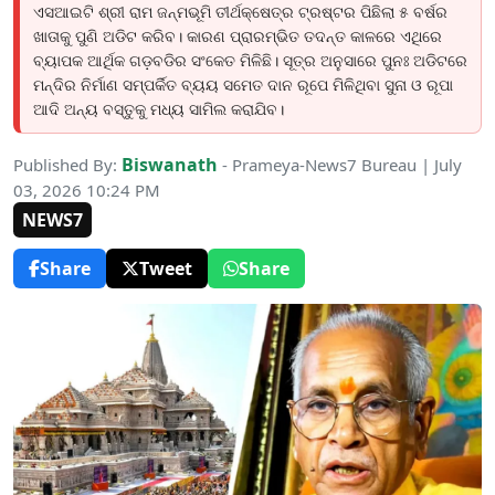
ଏସଆଇଟି ଶ୍ରୀ ରାମ ଜନ୍ମଭୂମି ତୀର୍ଥକ୍ଷେତ୍ର ଟ୍ରଷ୍ଟର ପିଛିଲା ୫ ବର୍ଷର
ଖାତାକୁ ପୁଣି ଅଡିଟ କରିବ। କାରଣ ପ୍ରାରମ୍ଭିତ ତଦନ୍ତ କାଳରେ ଏଥିରେ
ବ୍ୟାପକ ଆର୍ଥିକ ଗଡ଼ବଡିର ସଂକେତ ମିଳିଛି। ସୂତ୍ର ଅନୁସାରେ ପୁନଃ ଅଡିଟରେ
ମନ୍ଦିର ନିର୍ମାଣ ସମ୍ପର୍କିତ ବ୍ୟୟ ସମେତ ଦାନ ରୂପେ ମିଳିଥିବା ସୁନା ଓ ରୂପା
ଆଦି ଅନ୍ୟ ବସ୍ତୁକୁ ମଧ୍ୟ ସାମିଲ କରାଯିବ।
Biswanath
Published By:
- Prameya-News7 Bureau | July
03, 2026 10:24 PM
NEWS7
Share
Tweet
Share