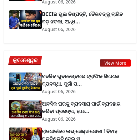
August 06, 2026
BCCIର ଭୁଲ ନିଷ୍ପତ୍ତି, ବୈଭବଙ୍କୁ ଲାଗିବ
ବଡ଼ ଝଟକା, ଅନ୍ଧ...
August 06, 2026
ଭୁବନେଶ୍ୱର
View More
ବଦଳିବ ଭୁବନେଶ୍ବରର ଟ୍ରାଫିକ ସିଗନାଲ
ବ୍ୟବସ୍ଥା, ଦୁର୍ଗା ପ...
August 06, 2026
ଆବସିକ ଘରକୁ ବ୍ୟବସାୟ ପାଇଁ ବ୍ୟବହାର
କରିବା ପ୍ରସଙ୍ଗ, ହାଉ...
August 06, 2026
ରାଜଧାନୀରେ ଲଭ୍-ସେକ୍ସ-ଧୋକା ! ବିବାହ
ପ୍ରତିଶ୍ରୁତି ଦେଇ ଷ...