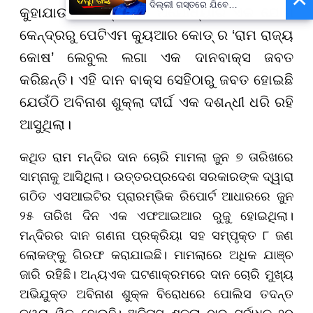
ଦିଲ୍ଲୀ ଗସ୍ତରେ ଯିବେ
କୁହାଯାଉଛି ତଦନ୍ତକାରୀ ଅଯୋଧ୍ୟାର ଏକ ଯୋଗ
ମୁଖ୍ୟମନ୍ତ୍ରୀ ମୋହନ ମାଝୀ
କେନ୍ଦ୍ରରୁ ପେଟିଏମ କ୍ୟୁଆର କୋଡ୍ ର ‘ରାମ ରାଜ୍ୟ
କୋଷ’ ଲେବୁଲ ଲଗା ଏକ ଦାନବାକ୍ସ ଜବତ
କରିଛନ୍ତି। ଏହି ଦାନ ବାକ୍ସ ସେହିଠାରୁ ଜବତ ହୋଇଛି
ଯେଉଁଠି ଅବିନାଶ ଶୁକ୍ଲା ଦୀର୍ଘ ଏକ ଦଶନ୍ଧୀ ଧରି ରହି
ଆସୁଥିଲା।
କଥିତ ରାମ ମନ୍ଦିର ଦାନ ଚୋରି ମାମଲା ଜୁନ ୭ ତାରିଖରେ
ସାମ୍ନାକୁ ଆସିଥିଲା। ଉତ୍ତରପ୍ରଦେଶ ସରକାରଙ୍କ ଦ୍ୱାରା
ଗଠିତ ଏସଆଇଟିର ପ୍ରାରମ୍ଭିକ ରିପୋର୍ଟ ଆଧାରରେ ଜୁନ
୨୫ ତାରିଖ ଦିନ ଏକ ଏଫଆଇଆର ରୁଜୁ ହୋଇଥିଲା।
ମନ୍ଦିରର ଦାନ ଗଣନା ପ୍ରକ୍ରିୟା ସହ ସମ୍ପୃକ୍ତ ୮ ଜଣ
ଲୋକଙ୍କୁ ଗିରଫ କରାଯାଇଛି। ମାମଲାରେ ଅଧିକ ଯାଞ୍ଚ
ଜାରି ରହିଛି। ଅନ୍ୟଏକ ଘଟଣାକ୍ରମରେ ଦାନ ଚୋରି ମୁଖ୍ୟ
ଅଭିଯୁକ୍ତ ଅବିନାଶ ଶୁକ୍ଳ ବିରୋଧରେ ପୋଲିସ ତଦନ୍ତ
ତ୍ୱରାନ୍ୱିତ ହୋଇଛି। ଅବିନାସ ଶୁକ୍ଲା ଠାରୁ ସର୍ବାଧିକ ୨୦