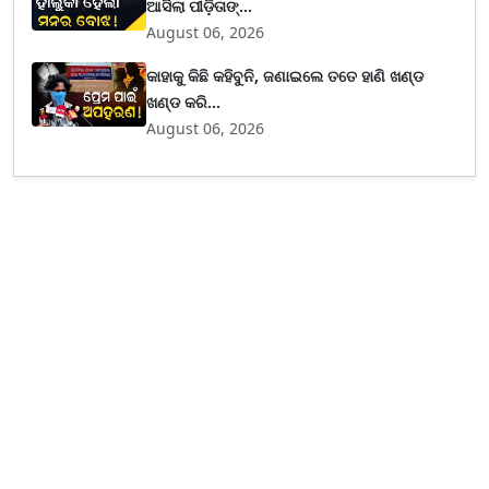
ଆସିଲା ପୀଡ଼ିତାଙ୍...
August 06, 2026
କାହାକୁ କିଛି କହିବୁନି, ଜଣାଇଲେ ତତେ ହାଣି ଖଣ୍ଡ
ଖଣ୍ଡ କରି...
August 06, 2026