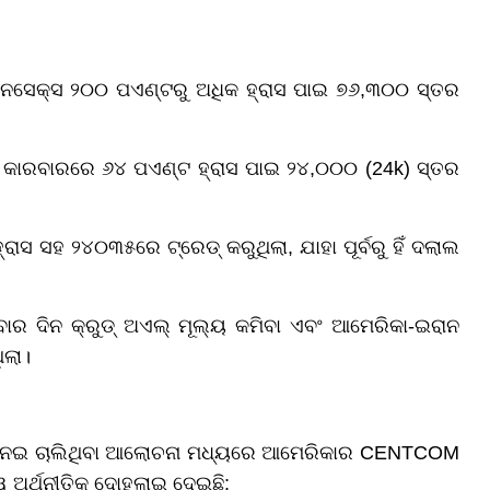
ନସେକ୍ସ ୨୦୦ ପଏଣ୍ଟରୁ ଅଧିକ ହ୍ରାସ ପାଇ ୭୬,୩୦୦ ସ୍ତର
ିକ କାରବାରରେ ୬୪ ପଏଣ୍ଟ ହ୍ରାସ ପାଇ ୨୪,୦୦୦ (24k) ସ୍ତର
ରାସ ସହ ୨୪୦୩୫ରେ ଟ୍ରେଡ୍ କରୁଥିଲା, ଯାହା ପୂର୍ବରୁ ହିଁ ଦଲାଲ
ୋମବାର ଦିନ କ୍ରୁଡ୍ ଅଏଲ୍ ମୂଲ୍ୟ କମିବା ଏବଂ ଆମେରିକା-ଇରାନ
ିଲା।
ିବା ନେଇ ଚାଲିଥିବା ଆଲୋଚନା ମଧ୍ୟରେ ଆମେରିକାର CENTCOM
 ଅର୍ଥନୀତିକୁ ଦୋହଲାଇ ଦେଇଛି: