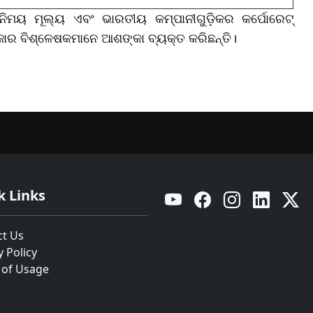
ିମୟ ମୂଲ୍ୟ ଏବଂ ଭାରତୀୟ କମ୍ପାନୀଗୁଡ଼ିକର କର୍ପୋରେଟ୍
ବଜାର ବିଶ୍ଳେଷକମାନେ ଆଶଙ୍କା ବ୍ୟକ୍ତ କରିଛନ୍ତି।
k Links
YouTube
Facebook
Instagram
Linkedin
Twitt
ct Us
y Policy
 of Usage