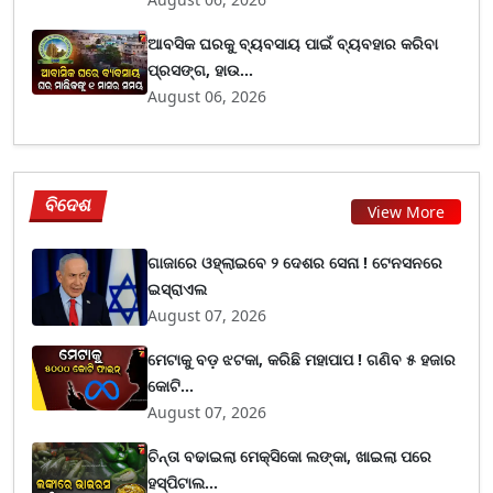
ଆବସିକ ଘରକୁ ବ୍ୟବସାୟ ପାଇଁ ବ୍ୟବହାର କରିବା
ପ୍ରସଙ୍ଗ, ହାଉ...
August 06, 2026
ବିଦେଶ
View More
ଗାଜାରେ ଓହ୍ଲାଇବେ ୨ ଦେଶର ସେନା ! ଟେନସନରେ
ଇସ୍ରାଏଲ
August 07, 2026
ମେଟାକୁ ବଡ଼ ଝଟକା, କରିଛି ମହାପାପ ! ଗଣିବ ୫ ହଜାର
କୋଟି...
August 07, 2026
ଚିନ୍ତା ବଢାଇଲା ମେକ୍ସିକୋ ଲଙ୍କା, ଖାଇଲା ପରେ
ହସ୍ପିଟାଲ...