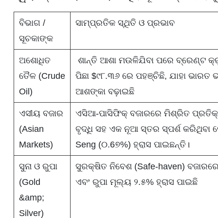
ବିଭାଗ /
ସାମ୍ପ୍ରତିକ ସ୍ଥିତି ଓ ପ୍ରଭାବ
ସୂଚକାଙ୍କ
ଅଶୋଧିତ
ଶାନ୍ତି ଆଶା ମଉଳିଯିବା ପରେ ବ୍ରେଣ୍ଟ କ୍ର
ତୈଳ (Crude
ପିଛା $୯୮.୩୬ ରେ ପହଞ୍ଚିଛି, ଯାହା ଭାରତ 
Oil)
ଆଶଙ୍କା ବଢ଼ାଇଛି
ଏସୀୟ ବଜାର
ଏସିଆ-ପାସିଫିକ୍ ବଜାରରେ ମିଶ୍ରିତ ପ୍ରତିକ
(Asian
ବୃଦ୍ଧି ସହ ଏକ ନୂଆ ସ୍ତର ସ୍ପର୍ଶ କରିଥି
Markets)
Seng (୦.6୭%) ହ୍ରାସ ପାଇଛନ୍ତି।
ସୁନା ଓ ରୁପା
ସୁରକ୍ଷିତ ନିବେଶ (Safe-haven) ବଜାରର
(Gold
ଏବଂ ରୁପା ମୂଲ୍ୟ ୨.୫% ହ୍ରାସ ପାଇଛି
&amp;
Silver)