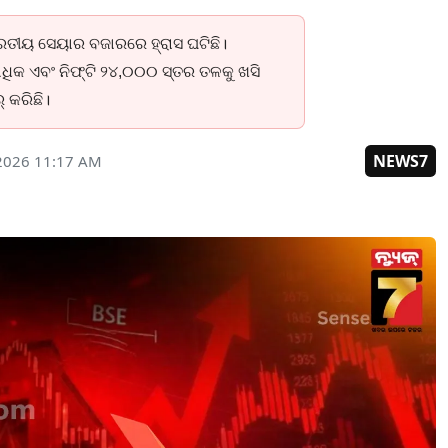
ରତୀୟ ସେୟାର ବଜାରରେ ହ୍ରାସ ଘଟିଛି।
କ ଏବଂ ନିଫ୍ଟି ୨୪,୦୦୦ ସ୍ତର ତଳକୁ ଖସି
୍ କରିଛି।
NEWS7
2026 11:17 AM