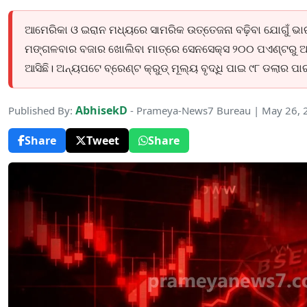
ଆମେରିକା ଓ ଇରାନ ମଧ୍ୟରେ ସାମରିକ ଉତ୍ତେଜନା ବଢ଼ିବା ଯୋଗୁଁ ଭା
ମଙ୍ଗଳବାର ବଜାର ଖୋଲିବା ମାତ୍ରେ ସେନସେକ୍ସ ୨୦୦ ପଏଣ୍ଟରୁ ଅଧି
ଆସିଛି। ଅନ୍ୟପଟେ ବ୍ରେଣ୍ଟ କ୍ରୁଡ୍ ମୂଲ୍ୟ ବୃଦ୍ଧି ପାଇ ୯୮ ଡଲାର ପାର
AbhisekD
Published By:
- Prameya-News7 Bureau | May 26, 
Share
Tweet
Share