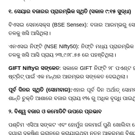
୧. ସେୟାର ବଜାରର ପ୍ରାରମ୍ଭିକ ସ୍ଥିତି (ସକାଳ ୯:୧୫ ସୁଦ୍ଧା)
ବିଏସଇ ସେନସେକ୍ସ (BSE Sensex): ବଜାର ଆରମ୍ଭରୁ ସେ
ତଳକୁ ଖସି ଆସିଥିଲା।
ଏନଏସଇ ନିଫ୍ଟି (NSE Nifty50): ନିଫ୍ଟି ମଧ୍ୟ ପ୍ରାରମ୍ଭ
ତଳକୁ ଖସି ଆସି ପ୍ରାୟ ୨୩,୯୬୮.୫୫ ରେ ପହଞ୍ଚିଥିଲା।
GIFT Nifty
ର ସଙ୍କେତ
: ସକାଳେ GIFT ନିଫ୍ଟି ୨୮ ପଏଣ୍ଟ ହ୍
ଷ୍ଟ୍ରିଟ୍ ପାଇଁ ଏକ ମନ୍ଥର ଆରମ୍ଭର ସଙ୍କେତ ଦେଇଥିଲା।
ପୂର୍ବ ଦିନର ସ୍ଥିତି (ସୋମବାର):
ଏହାର ପୂର୍ବ ଦିନ ଅର୍ଥାତ୍ ସ
ଶାନ୍ତି ଚୁକ୍ତି ଆଶାରେ ବଜାର ପ୍ରାୟ ୧% ରୁ ଅଧିକ ବୃଦ୍ଧି ପାଇଥ
୨. ବିଶ୍ୱ ବଜାର ଓ କମୋଡିଟି ଉପରେ ପ୍ରଭାବ
ପଶ୍ଚିମ ଏସିଆ ସଙ୍କଟ ଏବଂ ହୋର୍ମୁଜ ଜଳମାର୍ଗ ପୁଣି ଖୋଲ
ଦ୍ୱାରା ଦକ୍ଷିଣ ଇରାନରେ କରାଯାଇଥିବା ନୂତନ ଆକ୍ରମଣ ବିଶ୍ୱ