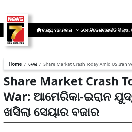
ରାଜ୍ୟ
ମହାନଗର
ଦେଶ
ବିଦେଶ
ରାଜନୀତି
ଶିକ୍ଷା 
Home
ଦେଶ
Share Market Crash Today Amid US Iran Wa
Share Market Crash T
War: ଆମେରିକା-ଇରାନ ଯୁଦ
ଖସିଲା ସେୟାର ବଜାର