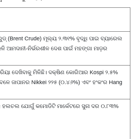
ୁଡ୍ (Brent Crude) ମୂଲ୍ୟ ୨.୩୧% ବୃଦ୍ଧି ପାଇ ବ୍ୟାରେଲ
ଭଳି ଆମଦାନୀ-ନିର୍ଭରଶୀଳ ଦେଶ ପାଇଁ ମହଙ୍ଗା ମାଡ଼ର
୍ରିୟା ଦେଖିବାକୁ ମିଳିଛି। ଦକ୍ଷିଣ କୋରିଆର Kospi ୨.୫%
ବା ବେଳେ ଜାପାନର Nikkei ୨୨୫ (୦.୪୬%) ଏବଂ ହଂକଂର Hang
େ ହଲଚଲ ଯୋଗୁଁ କମୋଡିଟି ମାର୍କେଟରେ ସୁନା ଦର ୦.୮୩%