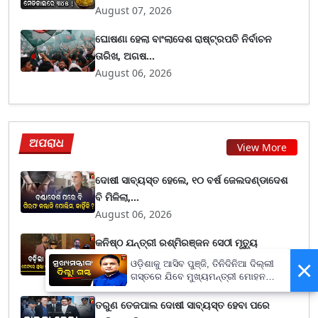
August 07, 2026
ଘୋଷଣା ହେଲା ବାଂଲାଦେଶ ରାଷ୍ଟ୍ରପତି ନିର୍ବାଚନ
ତାରିଖ, ଅଗଷ...
August 06, 2026
ଅପରାଧ
View More
ଦୋଷୀ ସାବ୍ୟସ୍ତ ହେଲେ, ୧୦ ବର୍ଷ ଜେଲଦଣ୍ଡାଦେଶ
ବି ମିଳିଲା,...
August 06, 2026
କନିଷ୍ଠ ଯନ୍ତ୍ରୀ ରଶ୍ମିରଞ୍ଜନ ସେଠୀ ମୃତ୍ୟୁ
ମାମଲାରେ ଟ୍ବି...
×
ଓଡ଼ିଶାକୁ ଆସିବ ପୁଞ୍ଜି, ତିନିଦିନିଆ ଦିଲ୍ଲୀ
August 06, 2026
ଗସ୍ତରେ ଯିବେ ମୁଖ୍ୟମନ୍ତ୍ରୀ ମୋହନ
ମାଝୀ
ତରୁଣ ତେଜପାଲ ଦୋଷୀ ସାବ୍ୟସ୍ତ ହେବା ପରେ