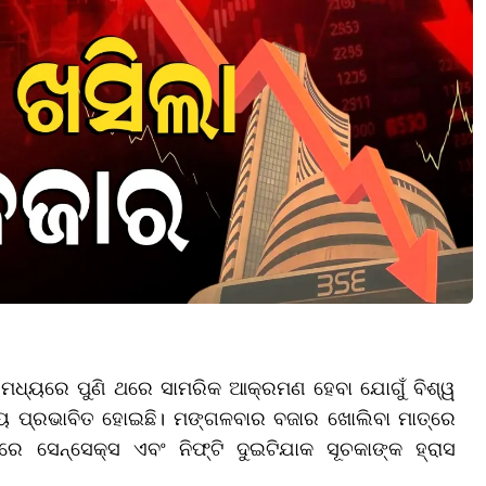
 ମଧ୍ୟରେ ପୁଣି ଥରେ ସାମରିକ ଆକ୍ରମଣ ହେବା ଯୋଗୁଁ ବିଶ୍ୱ
ୟ ପ୍ରଭାବିତ ହୋଇଛି। ମଙ୍ଗଳବାର ବଜାର ଖୋଲିବା ମାତ୍ରେ
େ ସେନ୍ସେକ୍ସ ଏବଂ ନିଫ୍ଟି ଦୁଇଟିଯାକ ସୂଚକାଙ୍କ ହ୍ରାସ