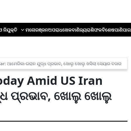
ଓ ନିଯୁକ୍ତି
ମନୋରଞ୍ଜନ
ଅପରାଧ
ଖେଳ
ବାଣିଜ୍ୟ
ରାଶିଫଳ
ବିଶେଷ
ପାଣିପାଗ
r: ଆମେରିକା-ଇରାନ ଯୁଦ୍ଧ ପ୍ରଭାବ, ଖୋଲୁ ଖୋଲୁ ଖସିଲା ସେୟାର ବଜାର
oday Amid US Iran
୍ଧ ପ୍ରଭାବ, ଖୋଲୁ ଖୋଲୁ