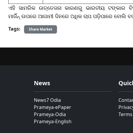
ଏହି ସାମରିକ ଉତ୍ତେଜନା କାରଣରୁ ଭାରତୀୟ ଟଙ୍କାର ବିନ
ମାର୍ଜିନ୍ ଉପରେ ଆଗାମୀ ଦିନରେ ଅଧିକ ଚାପ ପଡ଼ିପାରେ ବୋଲି 
Tags:
Share Market
News
Quic
News7 Odia
Conta
Prameya-ePaper
Privac
Prameya-Odia
Terms
Prameya-English