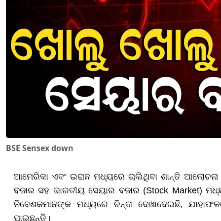
BSE Sensex down
ଆମେରିକା ଏବଂ ଇରାନ ମଧ୍ୟରେ ଚାଲିଥିବା ଶାନ୍ତି ଆଲୋଚନା
ବଜାର ସହ ଭାରତୀୟ ସେୟାର ବଜାର (Stock Market) ମଧ୍
ନିବେଶକମାନଙ୍କ ମଧ୍ୟରେ ଚିନ୍ତା ଦେଖାଦେଇଛି, ଯାହାଫଳର
ପାଇଛନ୍ତି।