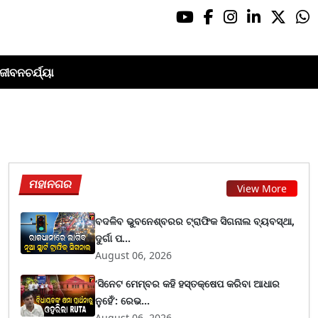
ଜୀବନଚର୍ଯ୍ୟା
ମହାନଗର
View More
ବଦଳିବ ଭୁବନେଶ୍ବରର ଟ୍ରାଫିକ ସିଗନାଲ ବ୍ୟବସ୍ଥା,
ଦୁର୍ଗା ପ...
August 06, 2026
‘ସିନେଟ ମେମ୍ବର କହି ହସ୍ତକ୍ଷେପ କରିବା ଆଧାର
ନୁହେଁ’: ରେଭ...
August 06, 2026