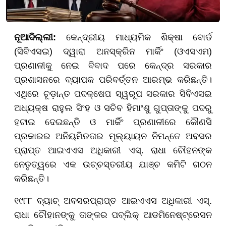
ନୂଆଦିଲ୍ଲୀ:
କେନ୍ଦ୍ରୀୟ ମାଧ୍ୟମିକ ଶିକ୍ଷା ବୋର୍ଡ
(ସିବିଏସଇ) ଦ୍ୱାରା ଅନସ୍କ୍ରିନ ମାର୍କିଂ (ଓଏସଏମ)
ପ୍ରଣାଳୀକୁ ନେଇ ବିବାଦ ପରେ କେନ୍ଦ୍ର ସରକାର
ପ୍ରଶାସନରେ ବ୍ୟାପକ ପରିବର୍ତ୍ତନ ଆରମ୍ଭ କରିଛନ୍ତି।
ଏଥିରେ ଚୂଡ଼ାନ୍ତ ପଦକ୍ଷେପ ସ୍ୱରୂପ ସରକାର ସିବିଏସଇ
ଅଧ୍ୟକ୍ଷ ରାହୁଲ ସିଂହ ଓ ସଚିବ ହିମାଂଶୁ ଗୁପ୍ତାଙ୍କୁ ପଦରୁ
ହଟାଇ ଦେଇଛନ୍ତି ଓ ମାର୍କିଂ ପ୍ରଣାଳୀରେ କୌଣସି
ପ୍ରକାରର ଅନିୟମିତତାର ମୂଲ୍ୟାୟନ ନିମନ୍ତେ ଅବସର
ପ୍ରାପ୍ତ ଆଇଏଏସ ଅଧିକାରୀ ଏସ୍. ରାଧା ଚୌହନଙ୍କ
ନେତୃତ୍ୱରେ ଏକ ଉଚ୍ଚସ୍ତରୀୟ ଯାଞ୍ଚ କମିଟି ଗଠନ
କରିଛନ୍ତି।
୧୯୮୮ ବ୍ୟାଚ୍ ଅବସରପ୍ରାପ୍ତ ଆଇଏଏସ ଅଧିକାରୀ ଏସ୍.
ରାଧା ଚୌହାନଙ୍କୁ ତାଙ୍କର ପବ୍ଲିକ୍ ଆଡମିନେଷ୍ଟ୍ରେସନ