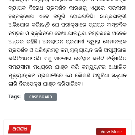
ବ୍ୟାପକ ବିରୋଧ ପ୍ରଦର୍ଶନ କାରଣରୁ ଏଥିରେ ସରକାରୀ
ହସ୍ତକ୍ଷେପ ଏବେ ଜରୁରି ହୋଇପଡିଛି। ଛାତ୍ରଛାତ୍ରୀ
ଅଭିଯୋଗ କରିଛନ୍ତି ଯେ ପରୀକ୍ଷାରେ ପ୍ରାପ୍ତ ବାସ୍ତବିକ
ନମ୍ବର ଓ ସ୍କ୍ରିନରେ ଦେଖା ଯାଇଥିବା ନମ୍ବରରେ ଅନେକ
ଅନ୍ତର ରହିଛି। ଅନଲାଇନ ପ୍ରଣାଳୀ ଦ୍ୱାରା ସେମାନଙ୍କ
ପ୍ରଦର୍ଶନ ଓ ପରିଶ୍ରମକୁ କମ୍ ମୂଲ୍ୟାୟନ କରି ଅସ୍ୱୀକାର
କରିଦିଆଯାଇଛି। ଏଣୁ ସରକାର ଚୌହାନ କମିଟି ନିର୍ଦ୍ଧାରିତ
ସମୟସୀମା ମଧ୍ୟରେ ଯାଞ୍ଚ କରି କମ୍ପ୍ୟୁଟର ଆଧାରିତ
ମୂଲ୍ୟାଙ୍କନ ପ୍ରଣାଳୀରେ ଯେ କୌଣସି ଅସୁବିଧା ସନ୍ଧାନ
ଲାଗି ନିରପେକ୍ଷ ଯାଞ୍ଚ କରିପାରିବେ।
Tags:
CBSE BOARD
ଅପରାଧ
View More