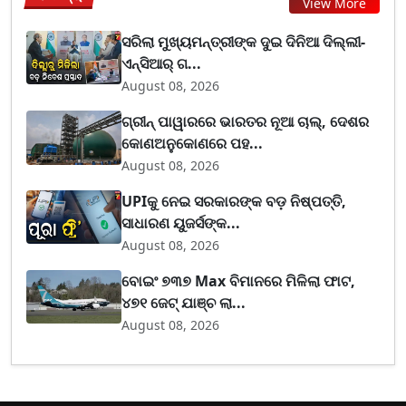
View More
ସରିଲା ମୁଖ୍ୟମନ୍ତ୍ରୀଙ୍କ ଦୁଇ ଦିନିଆ ଦିଲ୍ଲୀ-
ଏନ୍‌ସିଆର୍ ଗ...
August 08, 2026
ଗ୍ରୀନ୍ ପାୱାରରେ ଭାରତର ନୂଆ ଚାଲ୍, ଦେଶର
କୋଣଅନୁକୋଣରେ ପହ...
August 08, 2026
UPIକୁ ନେଇ ସରକାରଙ୍କ ବଡ଼ ନିଷ୍ପତ୍ତି,
ସାଧାରଣ ୟୁଜର୍ସଙ୍କ...
August 08, 2026
ବୋଇଂ ୭୩୭ Max ବିମାନରେ ମିଳିଲା ଫାଟ,
୪୭୧ ଜେଟ୍ ଯାଞ୍ଚ ଲା...
August 08, 2026