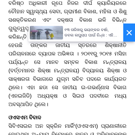
ବରିଷ୍ଠ ଅଧିକାରୀ ରୂପେ ନିଜର ଦୀର୍ଘ କ୍ୟାରିୟରରେ
ଚୌହାନ ସ୍ୱାସ୍ଥ୍ୟ ସେବା, ଗ୍ରାମୀଣ ବିକାଶ, ମହିଳା ଓ ଶିଶୁ
ସଶକ୍ତିକରଣ ଏବଂ ଦକ୍ଷତା ବିକାଶ ଭଳି ବିଭିନ୍ନ
ଗୁରୁତ୍ୱପୂର୍ଣ୍ଣ ପ୍ରଶାସନିକ କ୍ଷେତ୍ରରେ ବ୍ୟାପକ କାର୍ଯ୍ୟ
×
୧୩ ତାରିଖରୁ ଭୟଙ୍କର ବର୍ଷା,
ଡବଲ ଲଘୁଚାପ ପାଇଁ ଚିନ୍ତା : ଏହି
କରିଛନ୍ତି। ତେବେ ସବୁଠୁ ଯାହା ଗୁରୁତ୍ୱପୂର୍ଣ୍ଣ କଥା ତାହା
ସବୁ ଜିଲ୍ଲାବାସୀ ରୁହନ୍ତୁ ସାବଧାନ !
ହେଉଛି ତାଙ୍କର ଜାତୀୟ ସ୍ତରରେ ଶିକ୍ଷାନୀତି
ପରିଚାଳନାରେ ବ୍ୟାପକ ଅଭିଜ୍ଞତା । ୨୦୧୧ରୁ ୨୦୧୫ ମସିହା
ପର୍ଯ୍ୟନ୍ତ ସେ ମାନବ ସମ୍ବଳ ବିକାଶ ମନ୍ତ୍ରାଳୟ
(ବର୍ତ୍ତମାନର ଶିକ୍ଷା ମନ୍ତ୍ରାଳୟ) ବିଦ୍ୟାଳୟ ଶିକ୍ଷା ଓ
ସାକ୍ଷରତା ବିଭାଗରେ ଯୁଗ୍ମ ସଚିବ ପଦରେ କାର୍ଯ୍ୟରତ
ଥିଲେ। ଏହା ଛଡା ସେ ଜାତୀୟ ଇ-ଗଭର୍ଣ୍ଣାସ ବିଭାଗ
(ଏନଇଜିଡି) ଅଧ୍ୟକ୍ଷ ଓ ସିଇଓ ପଦବୀରେ ମଧ୍ୟ
ଅବସ୍ଥାପିତ ଥିଲେ।
ଓଏସଏମ ବିବାଦ
ସିବିଏସଇର ଅନ ସ୍କ୍ରିନ ମାର୍କିଂ(ଓଏସଏମ) ପ୍ରାଣାଳୀରେ
ହୋଇଥିବା ଅନ୍ୟାୟ ବିରୋଧରେ ଛାତ୍ର ଓ ଅଭିଭାବକଙ୍କ