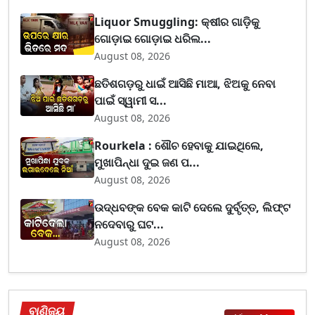
Liquor Smuggling: କ୍ଷୀର ଗାଡ଼ିକୁ
ଗୋଡ଼ାଇ ଗୋଡ଼ାଇ ଧରିଲ...
August 08, 2026
ଛତିଶଗଡ଼ରୁ ଧାଇଁ ଆସିଛି ମାଆ, ଝିଅକୁ ନେବା
ପାଇଁ ସ୍ୱାମୀ ସ...
August 08, 2026
Rourkela : ଶୌଚ ହେବାକୁ ଯାଇଥିଲେ,
ମୁଖାପିନ୍ଧା ଦୁଇ ଜଣ ପ...
August 08, 2026
ଉଦ୍ଧବଙ୍କ ବେକ କାଟି ଦେଲେ ଦୁର୍ବୃତ୍ତ, ଲିଫ୍ଟ
ନଦେବାରୁ ଘଟ...
August 08, 2026
ବାଣିଜ୍ୟ