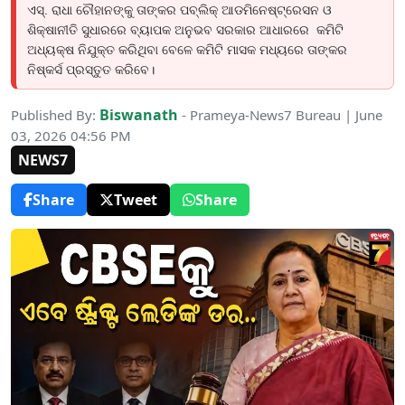
ଏସ୍. ରାଧା ଚୌହାନଙ୍କୁ ତାଙ୍କର ପବ୍ଲିକ୍ ଆଡମିନେଷ୍ଟ୍ରେସନ ଓ
ଶିକ୍ଷାନୀତି ସୁଧାରରେ ବ୍ୟାପକ ଅନୁଭବ ସରକାର ଆଧାରରେ କମିଟି
ଅଧ୍ୟକ୍ଷ ନିଯୁକ୍ତ କରିଥିବା ବେଳେ କମିଟି ମାସକ ମଧ୍ୟରେ ତାଙ୍କର
ନିଷ୍କର୍ସ ପ୍ରସ୍ତୁତ କରିବେ।
Biswanath
Published By:
- Prameya-News7 Bureau | June
03, 2026 04:56 PM
NEWS7
Share
Tweet
Share