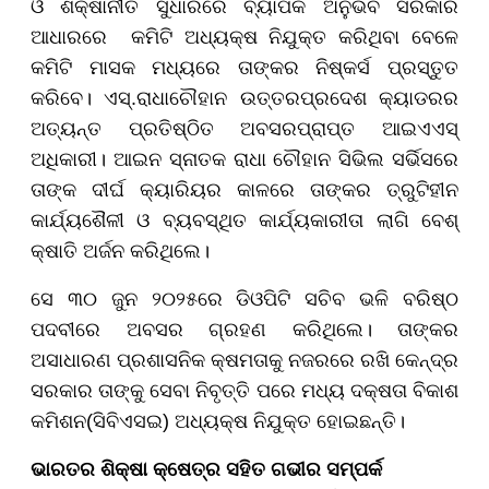
ଓ ଶିକ୍ଷାନୀତି ସୁଧାରରେ ବ୍ୟାପକ ଅନୁଭବ ସରକାର
ଆଧାରରେ କମିଟି ଅଧ୍ୟକ୍ଷ ନିଯୁକ୍ତ କରିଥିବା ବେଳେ
କମିଟି ମାସକ ମଧ୍ୟରେ ତାଙ୍କର ନିଷ୍କର୍ସ ପ୍ରସ୍ତୁତ
କରିବେ। ଏସ୍.ରାଧାଚୌହାନ ଉତ୍ତରପ୍ରଦେଶ କ୍ୟାଡରର
ଅତ୍ୟନ୍ତ ପ୍ରତିଷ୍ଠିତ ଅବସରପ୍ରାପ୍ତ ଆଇଏଏସ୍
ଅଧିକାରୀ। ଆଇନ ସ୍ନାତକ ରାଧା ଚୌହାନ ସିଭିଲ ସର୍ଭିସରେ
ତାଙ୍କ ଦୀର୍ଘ କ୍ୟାରିୟର କାଳରେ ତାଙ୍କର ତ୍ରୁଟିହୀନ
କାର୍ଯ୍ୟଶୈଳୀ ଓ ବ୍ୟବସ୍ଥିତ କାର୍ଯ୍ୟକାରୀତା ଲାଗି ବେଶ୍
କ୍ଷାତି ଅର୍ଜନ କରିଥିଲେ।
ସେ ୩୦ ଜୁନ ୨୦୨୫ରେ ଡିଓପିଟି ସଚିବ ଭଳି ବରିଷ୍ଠ
ପଦବୀରେ ଅବସର ଗ୍ରହଣ କରିଥିଲେ। ତାଙ୍କର
ଅସାଧାରଣ ପ୍ରଶାସନିକ କ୍ଷମତାକୁ ନଜରରେ ରଖି କେନ୍ଦ୍ର
ସରକାର ତାଙ୍କୁ ସେବା ନିବୃତ୍ତି ପରେ ମଧ୍ୟ ଦକ୍ଷତା ବିକାଶ
କମିଶନ(ସିବିଏସଇ) ଅଧ୍ୟକ୍ଷ ନିଯୁକ୍ତ ହୋଇଛନ୍ତି।
ଭାରତର ଶିକ୍ଷା କ୍ଷେତ୍ର ସହିତ ଗଭୀର ସମ୍ପର୍କ