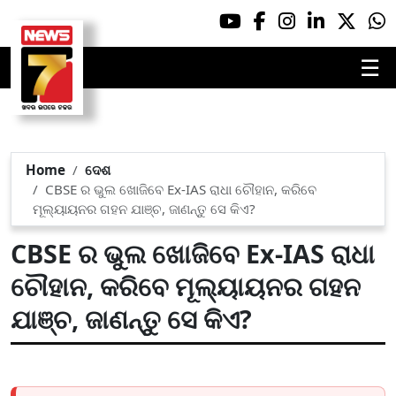
☰
Home
ଦେଶ
CBSE ର ଭୁଲ ଖୋଜିବେ Ex-IAS ରାଧା ଚୌହାନ, କରିବେ
ମୂଲ୍ୟାୟନର ଗହନ ଯାଞ୍ଚ, ଜାଣନ୍ତୁ ସେ କିଏ?
CBSE ର ଭୁଲ ଖୋଜିବେ Ex-IAS ରାଧା
ଚୌହାନ, କରିବେ ମୂଲ୍ୟାୟନର ଗହନ
ଯାଞ୍ଚ, ଜାଣନ୍ତୁ ସେ କିଏ?