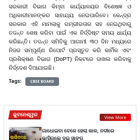
ସରକାରୀ ବିଭାଗ କିମ୍ବା କାର୍ଯ୍ୟାଳୟର ବିଶେଷଜ୍ଞ ଓ
ଅଧିକାରୀମାନଙ୍କର ସାହାଯ୍ୟ ନେଇପାରିବେ। କେନ୍ଦ୍ର
ସରକାର ଏହି ମାମଲାକୁ ଗମ୍ଭୀରତାର ସହ ନେଇଥିବାରୁ
ତଦନ୍ତ ଶେଷ କରିବା ପାଇଁ ଏକ ନିର୍ଦ୍ଦିଷ୍ଟ ସମୟ ଧାର୍ଯ୍ୟ
କରିଛନ୍ତି। ତଦନ୍ତ ସମିତିକୁ ଆଗାମୀ ୩୦ ଦିନ ମଧ୍ୟରେ
ନିଜର ସମ୍ପୂର୍ଣ୍ଣ ରିପୋର୍ଟ ପ୍ରସ୍ତୁତ କରି କାର୍ମିକ ଏବଂ
ପ୍ରଶିକ୍ଷଣ ବିଭାଗ (DoPT) ନିକଟରେ ଦାଖଲ କରିବାକୁ
ନିର୍ଦ୍ଦେଶ ଦିଆଯାଇଛି।
Tags:
CBSE BOARD
ଭୁବନେଶ୍ୱର
View More
ଗାଧୋଇବା ବେଳେ ହେଲା କାଳ, ନଦୀରେ
ଭାସିଗଲେ ଦୁଇ ସାଙ୍ଗ