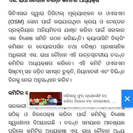
ଏସ. ରାଧା ଚୌହାନ ତଦନ୍ତ କମିଟିର ଅଧ୍ୟକ୍ଷ
ସିବିଏସଇ ଦ୍ୱାରା ଡିଜିଟାଲ୍ ମୂଲ୍ୟାଙ୍କନ ବା ଓଏସଏମ
(OSM) ସେବା ପାଇଁ କରାଯାଇଥିବା କ୍ରୟ ଓ ଟେଣ୍ଡର
ପ୍ରକ୍ରିୟାର ଅନିୟମିତତା ଯାଞ୍ଚ କରିବା ପାଇଁ ସରକାର
ଏକ ବିଶେଷ ସମିତି ଗଠନ କରିଛନ୍ତି। କ୍ୟାପାସିଟି ବିଲ୍ଡିଂ
କମିଶନ ର ଚେୟାରପର୍ସନ ତଥା ବରିଷ୍ଠ ପ୍ରଶାସନିକ
ଅଧିକାରୀ ଏସ. ରାଧା ଚୌହାନ ଏହି ଉଚ୍ଚସ୍ତରୀୟ ତଦନ୍ତ
କମିଟିର ଅଧ୍ୟକ୍ଷତା କରିବେ। ଏହି କମିଟି ଓଏସଏମ
ସିଷ୍ଟମ୍ ସହ ଜଡ଼ିତ ସମସ୍ତ ଚୁକ୍ତି, ନିୟମାବଳୀ ଏବଂ ବିଭିନ୍ନ
ଦିଗକୁ ନେଇ ଅନୁସନ୍ଧାନ କରିବ।
କମିଟିର କାର୍ଯ୍ୟଶୈଳୀ
×
ଓଡ଼ିଶାକୁ ଫୁଡ୍ ପ୍ରୋସେସିଂ ହବ୍
କରିବା ଦିଗରେ ବଡ଼ ପଦକ୍ଷେପ, ୪୨
ସରକାରୀ ନିର୍ଦ୍ଦେଶନାମା ଅନୁଯାୟୀ, ତଦନ୍ତ ପ୍ରକ୍ରିୟାକୁ
ହଜାରରୁ ଅଧିକ ନିଯୁକ୍ତି ସୁଯୋଗ
ସଠିକ୍ ଓ ନିରପେକ୍ଷ କରିବା ପାଇଁ କମିଟିକୁ ବିଶେଷ
ସ୍ୱାଧୀନତା ଦିଆଯାଇଛି । ତଦନ୍ତ ସମୟରେ ଆବଶ୍ୟକ
ପଡ଼ିଲେ କମିଟିର ଅଧ୍ୟକ୍ଷା ଏସ. ରାଧା ଚୌହାନ ଅନ୍ୟ