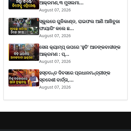
ଆକ୍ରମଣ,୩ ମୁସଲମା...
August 07, 2026
ସ୍କୁଲରେ ଗୁଳିକାଣ୍ଡ, ରାଇଫଲ ଆଣି ଆଖିବୁଜା
ଫାୟାରିଂ କଲେ ଛ...
August 07, 2026
ସେନା କ୍ୟାମ୍ପ୍ ଉପରେ 'ହୁତି' ଆତଙ୍କବାଦୀଙ୍କ
ଆକ୍ରମଣ : ପ୍...
August 07, 2026
ହସ୍ତତନ୍ତ ଦିବସରେ ପ୍ରଧାନମନ୍ତ୍ରୀଙ୍କ
ସ୍ବଦେଶୀ ବାର୍ତ୍ତା,...
August 07, 2026