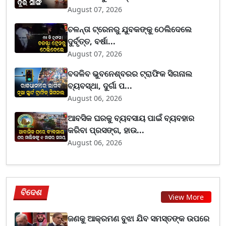
August 07, 2026
ଚଳନ୍ତା ଟ୍ରେନରୁ ଯୁବକଙ୍କୁ ଠେଲିଦେଲେ
ଦୁର୍ବୃତ୍ତ, ବର୍ଷା...
August 07, 2026
ବଦଳିବ ଭୁବନେଶ୍ବରର ଟ୍ରାଫିକ ସିଗନାଲ
ବ୍ୟବସ୍ଥା, ଦୁର୍ଗା ପ...
August 06, 2026
ଆବସିକ ଘରକୁ ବ୍ୟବସାୟ ପାଇଁ ବ୍ୟବହାର
କରିବା ପ୍ରସଙ୍ଗ, ହାଉ...
August 06, 2026
ବିଦେଶ
View More
ଜଣକୁ ଆକ୍ରମଣ ବୁଝା ଯିବ ସମସ୍ତଙ୍କ ଉପରେ