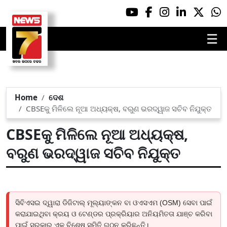
☰
Home
ଦେଶ
CBSEକୁ ମିଳିଲେ ନୂଆ ଅଧ୍ୟକ୍ଷ, ବରୁଣ ଭରଦ୍ୱାଜ ସଚିବ ନିଯୁକ୍ତ
CBSEକୁ ମିଳିଲେ ନୂଆ ଅଧ୍ୟକ୍ଷ,
ବରୁଣ ଭରଦ୍ୱାଜ ସଚିବ ନିଯୁକ୍ତ
ସିବିଏସଇ ଦ୍ୱାରା ଡିଜିଟାଲ୍ ମୂଲ୍ୟାଙ୍କନ ବା ଓଏସଏମ (OSM) ସେବା ପାଇଁ
କରାଯାଇଥିବା କ୍ରୟ ଓ ଟେଣ୍ଡର ପ୍ରକ୍ରିୟାର ଅନିୟମିତତା ଯାଞ୍ଚ କରିବା
ପାଇଁ ସରକାର ଏକ ବିଶେଷ ସମିତି ଗଠନ କରିଛନ୍ତି।