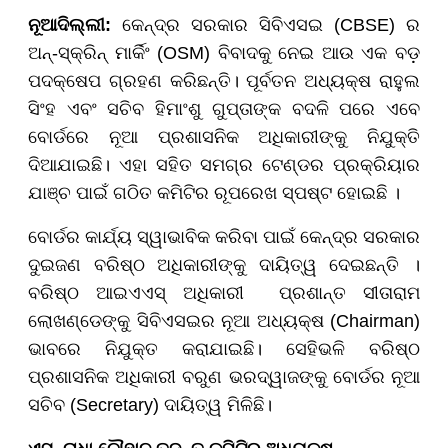
ନୂଆଦିଲ୍ଲୀ:
କେନ୍ଦ୍ର ସରକାର ସିବିଏସଇ (CBSE) ର
ଅନ୍-ସ୍କ୍ରିନ୍ ମାର୍କିଂ (OSM) ବିବାଦକୁ ନେଇ ଆଉ ଏକ ବଡ଼
ପଦକ୍ଷେପ ଗ୍ରହଣ କରିଛନ୍ତି। ପୂର୍ବତନ ଅଧ୍ୟକ୍ଷ ରାହୁଲ
ସିଂହ ଏବଂ ସଚିବ ହିମାଂଶୁ ଗୁପ୍ତାଙ୍କ ବଦଳି ପରେ ଏବେ
ବୋର୍ଡରେ ନୂଆ ପ୍ରଶାସନିକ ଅଧିକାରୀଙ୍କୁ ନିଯୁକ୍ତି
ଦିଆଯାଇଛି। ଏହା ସହିତ ସମଗ୍ର ଟେଣ୍ଡର ପ୍ରକ୍ରିୟାର
ଯାଞ୍ଚ ପାଇଁ ଗଠିତ କମିଟିର ରୂପରେଖ ସ୍ପଷ୍ଟ ହୋଇଛି ।
ବୋର୍ଡର କାର୍ଯ୍ୟ ସ୍ୱାଭାବିକ କରିବା ପାଇଁ କେନ୍ଦ୍ର ସରକାର
ଦୁଇଜଣ ବରିଷ୍ଠ ଅଧିକାରୀଙ୍କୁ ଦାୟିତ୍ୱ ଦେଇଛନ୍ତି ।
ବରିଷ୍ଠ ଆଇଏଏସ୍ ଅଧିକାରୀ ପ୍ରଶାନ୍ତ ସୀତାରାମ
ଲୋଖଣ୍ଡେ
ଙ୍କୁ ସିବିଏସଇର ନୂଆ ଅଧ୍ୟକ୍ଷ (Chairman)
ଭାବରେ ନିଯୁକ୍ତ କରାଯାଇଛି। ସେହିଭଳି ବରିଷ୍ଠ
ପ୍ରଶାସନିକ ଅଧିକାରୀ ବରୁଣ ଭରଦ୍ୱାଜଙ୍କୁ ବୋର୍ଡର ନୂଆ
ସଚିବ (Secretary) ଦାୟିତ୍ୱ ମିଳିଛି।