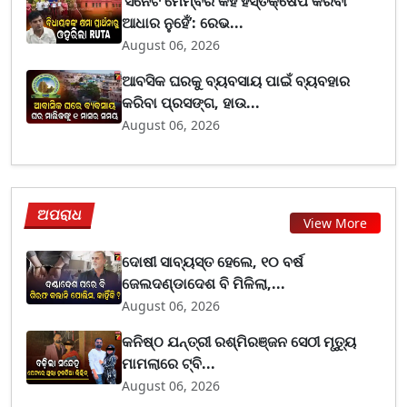
‘ସିନେଟ ମେମ୍ବର କହି ହସ୍ତକ୍ଷେପ କରିବା
ଆଧାର ନୁହେଁ’: ରେଭ...
August 06, 2026
ଆବସିକ ଘରକୁ ବ୍ୟବସାୟ ପାଇଁ ବ୍ୟବହାର
କରିବା ପ୍ରସଙ୍ଗ, ହାଉ...
August 06, 2026
ଅପରାଧ
View More
ଦୋଷୀ ସାବ୍ୟସ୍ତ ହେଲେ, ୧୦ ବର୍ଷ
ଜେଲଦଣ୍ଡାଦେଶ ବି ମିଳିଲା,...
August 06, 2026
କନିଷ୍ଠ ଯନ୍ତ୍ରୀ ରଶ୍ମିରଞ୍ଜନ ସେଠୀ ମୃତ୍ୟୁ
ମାମଲାରେ ଟ୍ବି...
August 06, 2026