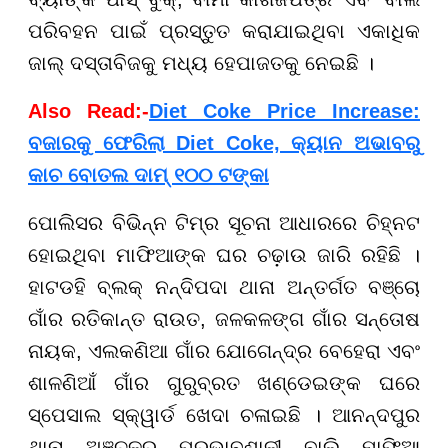
ପରିବହନ ପାଇଁ ପ୍ରସ୍ତୁତ କରାଯାଇଥିବା ଏକାଧିକ
ଜାଲ୍ ଦସ୍ତାବିଜକୁ ମଧ୍ୟ ହେପାଜତକୁ ନେଇଛି ।
Also Read:-
Diet Coke Price Increase:
ବଜାରକୁ ଫେରିଲା Diet Coke, କ୍ୟାନ ଅଭାବରୁ
କାଚ ବୋତଲ ଦାମ୍ ୧୦୦ ଟଙ୍କା
ପୋଲିସର ବିଭିନ୍ନ ଟିମ୍ର ସୂଚନା ଆଧାରରେ ଚିହ୍ନଟ
ହୋଇଥିବା ମାଫିଆଙ୍କ ଘର ଚଢ଼ାଉ ଜାରି ରହିଛି ।
ହାଟଡହି ବ୍ଲକ୍ ନନ୍ଦିପଦା ଥାନା ଅନ୍ତର୍ଗତ ବଞ୍ଚୋ
ଗାଁର ରତିକାନ୍ତ ରାଉତ, ଜଳକଳଙ୍ଗ ଗାଁର ସନ୍ତୋଷ
ନାୟକ, ଏଲକଣିଆ ଗାଁର ଯୋଗେନ୍ଦ୍ର ବେହେରା ଏବଂ
ଶାଳଣିଆଁ ଗାଁର ଗୁରୁବ୍ରତ ଖଣ୍ଡେଇଙ୍କ ଘରେ
ସ୍ପେସାଲ ସ୍କ୍ୱାର୍ଡ ଖେଦା ଚଳାଇଛି । ଆନନ୍ଦପୁର
ଥାନା ଅଞ୍ଚଳର ପ୍ରଭାବଶାଳୀ ବାଲି ମାଫିଆ