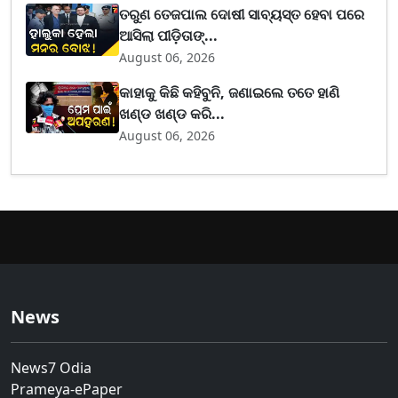
ତରୁଣ ତେଜପାଲ ଦୋଷୀ ସାବ୍ୟସ୍ତ ହେବା ପରେ
ଆସିଲା ପୀଡ଼ିତାଙ୍...
August 06, 2026
କାହାକୁ କିଛି କହିବୁନି, ଜଣାଇଲେ ତତେ ହାଣି
ଖଣ୍ଡ ଖଣ୍ଡ କରି...
August 06, 2026
News
News7 Odia
Prameya-ePaper