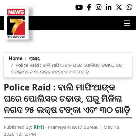
☰
Home
ରାଜ୍ୟ
Police Raid : ବାଲି ମାଫିଆଙ୍କ ଘରେ ପୋଲିସର ଚଢାଉ, ଘରୁ
ମିଳିଲା ନଗଦ ୨୫ ଲକ୍ଷ ଟଙ୍କା ଏବଂ ୩୦ ଗାଡ଼ି
Police Raid : ବାଲି ମାଫିଆଙ୍କ
ଘରେ ପୋଲିସର ଚଢାଉ, ଘରୁ ମିଳିଲା
ନଗଦ ୨୫ ଲକ୍ଷ ଟଙ୍କା ଏବଂ ୩୦ ଗାଡ଼ି
Kirti
Published By:
- Prameya-News7 Bureau | May 18,
2026 12:12 PM