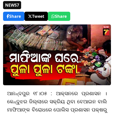
NEWS7
Share
Tweet
Share
ଆନନ୍ଦପୁର ୧୮।୦୫ : ଆକ୍ସନରେ ପ୍ରଶାସନ ।
କେନ୍ଦୁଝର ଜିଲ୍ଲାରେ ସକ୍ରିୟ ଥିବା ବେଆଇନ ବାଲି
ମାଫିଆଙ୍କ ବିରୋଧରେ ପୋଲିସ ପ୍ରଶାସନ ପକ୍ଷରୁ