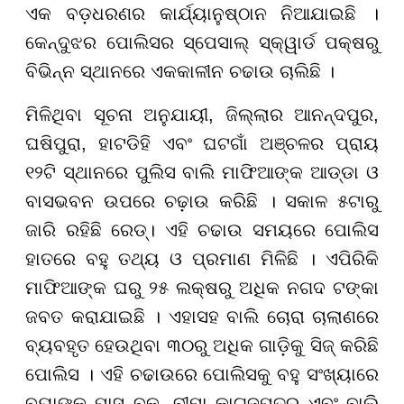
ଏକ ବଡ଼ଧରଣର କାର୍ଯ୍ୟାନୁଷ୍ଠାନ ନିଆଯାଇଛି ।
କେନ୍ଦୁଝର ପୋଲିସର ସ୍ପେସାଲ୍ ସ୍କ୍ୱାର୍ଡ ପକ୍ଷରୁ
ବିଭିନ୍ନ ସ୍ଥାନରେ ଏକକାଳୀନ ଚଢାଉ ଚାଲିଛି ।
ମିଳିଥିବା ସୂଚନା ଅନୁଯାୟୀ, ଜିଲ୍ଲାର ଆନନ୍ଦପୁର,
ଘଷିପୁରା, ହାଟଡିହି ଏବଂ ଘଟଗାଁ ଅଞ୍ଚଳର ପ୍ରାୟ
୧୨ଟି ସ୍ଥାନରେ ପୁଲିସ ବାଲି ମାଫିଆଙ୍କ ଆଡ୍ଡା ଓ
ବାସଭବନ ଉପରେ ଚଢ଼ାଉ କରିଛି । ସକାଳ ୫ଟାରୁ
ଜାରି ରହିଛି ରେଡ୍। ଏହି ଚଢାଉ ସମୟରେ ପୋଲିସ
ହାତରେ ବହୁ ତଥ୍ୟ ଓ ପ୍ରମାଣ ମିଳିଛି । ଏପିରିକି
ମାଫିଆଙ୍କ ଘରୁ ୨୫ ଲକ୍ଷରୁ ଅଧିକ ନଗଦ ଟଙ୍କା
ଜବତ କରାଯାଇଛି । ଏହାସହ ବାଲି ଚୋରା ଚାଲାଣରେ
ବ୍ୟବହୃତ ହେଉଥିବା ୩୦ରୁ ଅଧିକ ଗାଡ଼ିକୁ ସିଜ୍ କରିଛି
ପୋଲିସ । ଏହି ଚଢାଉରେ ପୋଲିସକୁ ବହୁ ସଂଖ୍ୟାରେ
ବ୍ୟାଙ୍କ ପାସ୍ ବୁକ୍, ବୀମା କାଗଜପତ୍ର ଏବଂ ବାଲି