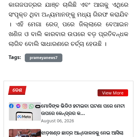
କାଗଜପତ୍ରର ଯାଞ୍ଚ ଚାଲିଛି ଏବଂ ଆଗକୁ ଏଥିରେ
ସଂପୃକ୍ତ ଥିବା ଅନ୍ୟମାନଙ୍କୁ ମଧ୍ୟ ଗିରଫ କରାଯିବ
। ଏହି ମେଗା ରେଡ୍ ପରେ ଜିଲ୍ଲାରେ ବେଆଇନ
ଖଣିଜ ଓ ବାଲି କାରବାର ଉପରେ ବଡ଼ ପ୍ରତିବନ୍ଧକ
ଲାଗିବ ବୋଲି ସାଧାରଣରେ ଚର୍ଚ୍ଚା ହେଉଛି ।
Tags:
prameyanews7
ଦେଶ
View More
ମୋଦିଙ୍କ ଭିଡିଓ ହଟାଇବା ଘଟଣା ପରେ ମେଟା
ଉପରେ କେନ୍ଦ୍ରର କ...
August 06, 2026
ଝାଡ଼ଖଣ୍ଡ ଛାତ୍ର ଆନ୍ଦୋଳନକୁ ନେଇ ଆସିଲା