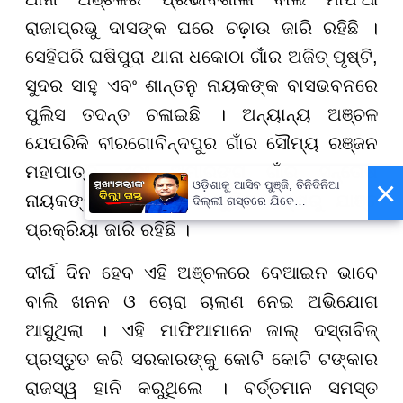
ରାଜାପ୍ରଭୁ ଦାସଙ୍କ ଘରେ ଚଢ଼ାଉ ଜାରି ରହିଛି ।
ସେହିପରି ଘଷିପୁରା ଥାନା ଧକୋଠା ଗାଁର ଅଜିତ୍ ପୃଷ୍ଟି,
ସୁଦର ସାହୁ ଏବଂ ଶାନ୍ତନୁ ନାୟକଙ୍କ ବାସଭବନରେ
ପୁଲିସ ତଦନ୍ତ ଚଳାଇଛି । ଅନ୍ୟାନ୍ୟ ଅଞ୍ଚଳ
ଯେପରିକି ବୀରଗୋବିନ୍ଦପୁର ଗାଁର ସୌମ୍ୟ ରଞ୍ଜନ
ମହାପାତ୍ର ଏବଂ ଅମାରଙ୍ଗ ଗାଁର ସନ୍ତୋଷ
×
ଓଡ଼ିଶାକୁ ଆସିବ ପୁଞ୍ଜି, ତିନିଦିନିଆ
ନାୟକଙ୍କ ଘରେ ମଧ୍ୟ ପୁଲିସ ପକ୍ଷରୁ ଯାଞ୍ଚ
ଦିଲ୍ଲୀ ଗସ୍ତରେ ଯିବେ
ମୁଖ୍ୟମନ୍ତ୍ରୀ ମୋହନ ମାଝୀ
ପ୍ରକ୍ରିୟା ଜାରି ରହିଛି ।
ଦୀର୍ଘ ଦିନ ହେବ ଏହି ଅଞ୍ଚଳରେ ବେଆଇନ ଭାବେ
ବାଲି ଖନନ ଓ ଚୋରା ଚାଲାଣ ନେଇ ଅଭିଯୋଗ
ଆସୁଥିଲା । ଏହି ମାଫିଆମାନେ ଜାଲ୍ ଦସ୍ତାବିଜ୍
ପ୍ରସ୍ତୁତ କରି ସରକାରଙ୍କୁ କୋଟି କୋଟି ଟଙ୍କାର
ରାଜସ୍ୱ ହାନି କରୁଥିଲେ । ବର୍ତ୍ତମାନ ସମସ୍ତ