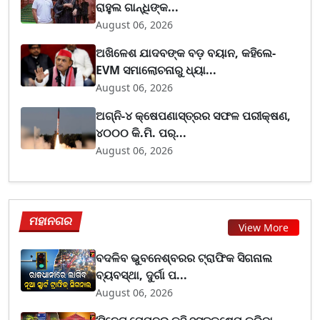
ରାହୁଲ ଗାନ୍ଧିଙ୍କ...
August 06, 2026
ଅଖିଳେଶ ଯାଦବଙ୍କ ବଡ଼ ବୟାନ, କହିଲେ-
EVM ସମାଲୋଚନାରୁ ଧ୍ୟା...
August 06, 2026
ଅଗ୍ନି-୪ କ୍ଷେପଣାସ୍ତ୍ରର ସଫଳ ପରୀକ୍ଷଣ,
୪୦୦୦ କି.ମି. ପର୍...
August 06, 2026
ମହାନଗର
View More
ବଦଳିବ ଭୁବନେଶ୍ବରର ଟ୍ରାଫିକ ସିଗନାଲ
ବ୍ୟବସ୍ଥା, ଦୁର୍ଗା ପ...
August 06, 2026