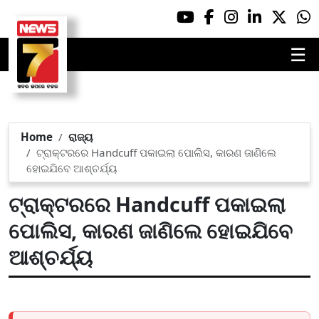
☰
Home
ରାଜ୍ୟ
ଟ୍ରାକ୍ଟରରେ Handcuff ପକାଇଲା ପୋଲିସ, କାରଣ ଜାଣିଲେ
ହୋଇଯିବେ ଆଶ୍ଚର୍ଯ୍ୟ
ଟ୍ରାକ୍ଟରରେ Handcuff ପକାଇଲା
ପୋଲିସ, କାରଣ ଜାଣିଲେ ହୋଇଯିବେ
ଆଶ୍ଚର୍ଯ୍ୟ