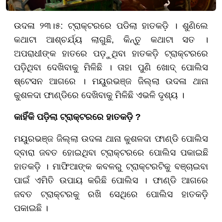
ଉଦଳା ୨୩।୫: ଟ୍ରାକ୍ଟରରେ ପଡିଲା ହାତକଡ଼ି । ଶୁଣିଲେ
କଥାଟା ଆଶ୍ଚର୍ଯ୍ୟ ଲାଗୁଛି, କିନ୍ତୁ କଥାଟା ସତ ।
ଅପରାଧୀଙ୍କ ହାତରେ ପଡ଼ୁଥିବା ହାତକଡ଼ି ଟ୍ରାକ୍ଟରରେ
ପଡ଼ିଥିବା ଦେଖିବାକୁ ମିଳିଛି । ତାହା ପୁଣି ଖୋଦ୍ ପୋଲିସ
ଷ୍ଟେସନ ଆଗରେ । ମୟୁରଭଞ୍ଜ ଜିଲ୍ଲା ଉଦଳା ଥାନା
କୁଶଳଦା ଫାଣ୍ଡିରେ ଦେଖିବାକୁ ମିଳିଛି ଏଭଳି ଦୃଶ୍ୟ ।
କାହିଁକି ପଡ଼ିଲା ଟ୍ରାକ୍ଟରରେ ହାତକଡ଼ି ?
ମୟୁରଭଞ୍ଜ ଜିଲ୍ଲା ଉଦଳା ଥାନା କୁଶଳଦା ଫାଣ୍ଡି ପୋଲିସ
ଦ୍ବାରା ଜବତ ହୋଇଥିବା ଟ୍ରାକ୍ଟରରେ ପୋଲିସ ପକାଇଛି
ହାତକଡ଼ି । ମାଫିଆଙ୍କ କବଳରୁ ଟ୍ରାକ୍ଟରଟିକୁ ବଞ୍ଚାଇବା
ପାଇଁ ଏମିତି ଉପାୟ କରିଛି ପୋଲିସ । ଫାଣ୍ଡି ଆଗରେ
ଜବତ ଟ୍ରାକ୍ଟରକୁ ରଖି ସେଥିରେ ପୋଲିସ ହାତକଡ଼ି
ପକାଇଛି ।