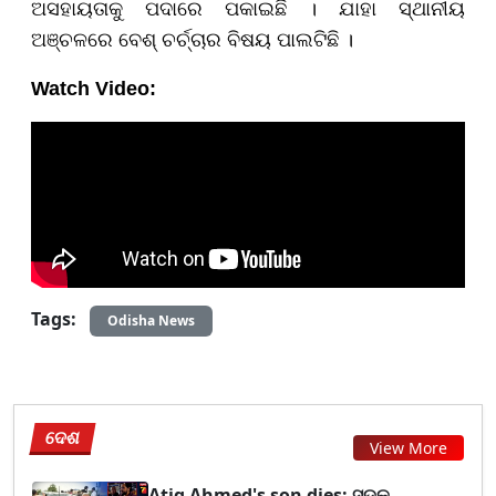
ଅସହାୟତାକୁ ପଦାରେ ପକାଇଛି । ଯାହା ସ୍ଥାନୀୟ
ଅଞ୍ଚଳରେ ବେଶ୍ ଚର୍ଚ୍ଚାର ବିଷୟ ପାଲଟିଛି ।
Watch Video:
Tags:
Odisha News
ଦେଶ
View More
Atiq Ahmed's son dies: ସଡ଼କ