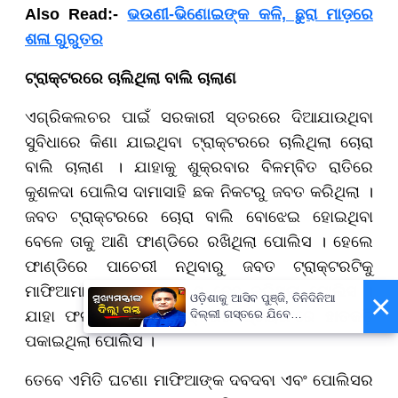
Also Read:-
ଭଉଣୀ-ଭିଣୋଇଙ୍କ କଳି, ଛୁରା ମାଡ଼ରେ
ଶଳା ଗୁରୁତର
ଟ୍ରାକ୍ଟରରେ ଚାଲିଥିଲା ବାଲି ଚାଲାଣ
ଏଗ୍ରିକଲଚର ପାଇଁ ସରକାରୀ ସ୍ତରରେ ଦିଆଯାଉଥିବା
ସୁବିଧାରେ କିଣା ଯାଇଥିବା ଟ୍ରାକ୍ଟରରେ ଚାଲିଥିଲା ଚୋରା
ବାଲି ଚାଲାଣ । ଯାହାକୁ ଶୁକ୍ରବାର ବିଳମ୍ବିତ ରାତିରେ
କୁଶଳଦା ପୋଲିସ ଦାମାସାହି ଛକ ନିକଟରୁ ଜବତ କରିଥିଲା ।
ଜବତ ଟ୍ରାକ୍ଟରରେ ଚୋରା ବାଲି ବୋଝେଇ ହୋଇଥିବା
ବେଳେ ତାକୁ ଆଣି ଫାଣ୍ଡିରେ ରଖିଥିଲା ପୋଲିସ । ହେଲେ
ଫାଣ୍ଡିରେ ପାଚେରୀ ନଥିବାରୁ ଜବତ ଟ୍ରାକ୍ଟରଟିକୁ
ମାଫିଆମାନେ ନେଇଯିବାର ସନ୍ଦେହ କରିଥିଲା ପୋଲିସ ।
×
ଓଡ଼ିଶାକୁ ଆସିବ ପୁଞ୍ଜି, ତିନିଦିନିଆ
ଯାହା ଫଳରେ ଜବତ ଟ୍ରାକ୍ଟରର ଷ୍ଟିୟରିଂରେ ହାତକଡ଼ି
ଦିଲ୍ଲୀ ଗସ୍ତରେ ଯିବେ
ମୁଖ୍ୟମନ୍ତ୍ରୀ ମୋହନ ମାଝୀ
ପକାଇଥିଲା ପୋଲିସ ।
ତେବେ ଏମିତି ଘଟଣା ମାଫିଆଙ୍କ ଦବଦବା ଏବଂ ପୋଲିସର