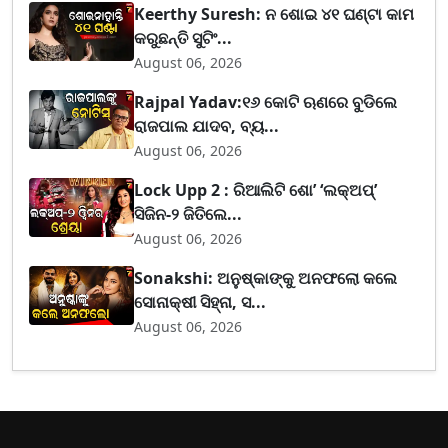
Keerthy Suresh: ନ ଶୋଇ ୪୧ ଘଣ୍ଟା କାମ
କରୁଛନ୍ତି ସୁଟିଂ...
August 06, 2026
Rajpal Yadav:୧୬ କୋଟି ଋଣରେ ବୁଡିଲେ
ରାଜପାଲ ଯାଦବ, ବ୍ୟ...
August 06, 2026
Lock Upp 2 : ରିଆଲିଟି ଶୋ’ ‘ଲକ୍‌ଅପ୍’
ସିଜିନ-୨ ଜିତିଲେ...
August 06, 2026
Sonakshi: ଅନୁଷ୍କାଙ୍କୁ ଅନଫଲୋ କଲେ
ସୋନାକ୍ଷୀ ସିହ୍ନା, ସ...
August 06, 2026