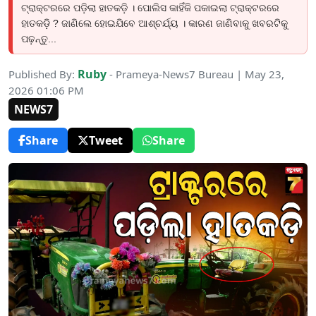
ଟ୍ରାକ୍ଟରରେ ପଡ଼ିଲା ହାତକଡ଼ି । ପୋଲିସ କାହିଁକି ପକାଇଲା ଟ୍ରାକ୍ଟରରେ
ହାତକଡ଼ି ? ଜାଣିଲେ ହୋଇଯିବେ ଆଶ୍ଚର୍ଯ୍ୟ । କାରଣ ଜାଣିବାକୁ ଖବରଟିକୁ
ପଢ଼ନ୍ତୁ...
Ruby
Published By:
- Prameya-News7 Bureau | May 23,
2026 01:06 PM
NEWS7
Share
Tweet
Share