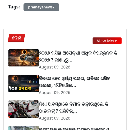
Tags:
prameyanews7
ଦେଶ
View More
୨୦୨୬ ମସିହା ଅପେକ୍ଷା ଅଧିକ ବିପଜ୍ଜନକ କି
୨୦୨୭ ? ଜାଣନ୍ତୁ...
August 09, 2026
ଦିନରେ ହେବ ସୂର୍ଯ୍ୟ ପରାଗ, ରାତିରେ ଖସିବ
ଉଲକା, ଐତିହାସିକ...
August 09, 2026
ନିଶା ଅବସ୍ଥାରେ ବିମାନ ଉଡ଼ାଉଥିଲେ କି
ପାଇଲଟ୍ ? ପଜିଟିଭ୍...
August 09, 2026
ମମତାଙ୍କ କାରକେଡ୍‌ ଉପରେ ଆକ୍ରମଣ,