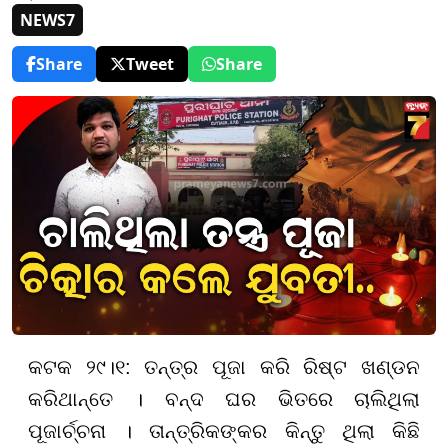
NEWS7
Share
Tweet
Share
କଟକ ୨୯।୧: ତନ୍ତ୍ର ପୂଜା କରି ରିଷ୍ଟ ଖଣ୍ଡନ
କରିଥାନ୍ତେ । ବନ୍ଦ ଘର ଭିତରେ ଚାଲିଥିଲା
ପୂଜାର୍ଚ୍ଚନା । ତାନ୍ତ୍ରିକଙ୍କର କିନ୍ତୁ ଥିଲା କିଛି