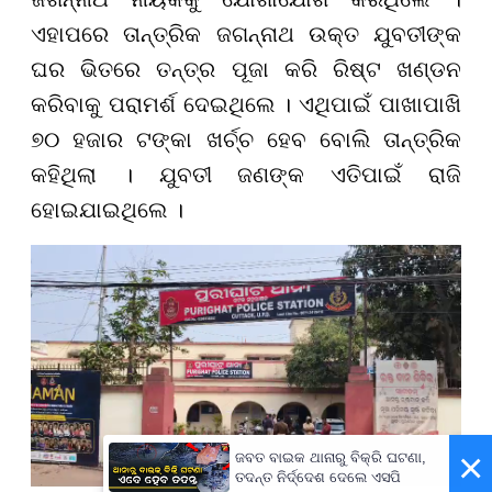
ଏହାପରେ ତାନ୍ତ୍ରିକ ଜଗନ୍ନାଥ ଉକ୍ତ ଯୁବତୀଙ୍କ
ଘର ଭିତରେ ତନ୍ତ୍ର ପୂଜା କରି ରିଷ୍ଟ ଖଣ୍ଡନ
କରିବାକୁ ପରାମର୍ଶ ଦେଇଥିଲେ । ଏଥିପାଇଁ ପାଖାପାଖି
୭୦ ହଜାର ଟଙ୍କା ଖର୍ଚ୍ଚ ହେବ ବୋଲି ତାନ୍ତ୍ରିକ
କହିଥିଲା । ଯୁବତୀ ଜଣଙ୍କ ଏତିପାଇଁ ରାଜି
ହୋଇଯାଇଥିଲେ ।
×
ଜବତ ବାଇକ ଥାନାରୁ ବିକ୍ରି ଘଟଣା,
ତଦନ୍ତ ନିର୍ଦ୍ଦେଶ ଦେଲେ ଏସପି