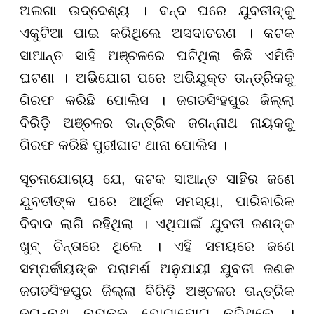
ଅଲଗା ଉଦ୍ଦେଶ୍ୟ । ବନ୍ଦ ଘରେ ଯୁବତୀଙ୍କୁ
ଏକୁଟିଆ ପାଇ କରିଥିଲେ ଅସଦାଚରଣ । କଟକ
ସାଆନ୍ତ ସାହି ଅଞ୍ଚଳରେ ଘଟିଥିଲା କିଛି ଏମିତି
ଘଟଣା । ଅଭିଯୋଗ ପରେ ଅଭିଯୁକ୍ତ ତାନ୍ତ୍ରିକକୁ
ଗିରଫ କରିଛି ପୋଲିସ । ଜଗତସିଂହପୁର ଜିଲ୍ଲା
ବିରିଡ଼ି ଅଞ୍ଚଳର ତାନ୍ତ୍ରିକ ଜଗନ୍ନାଥ ନାୟକକୁ
ଗିରଫ କରିଛି ପୁରୀଘାଟ ଥାନା ପୋଲିସ ।
ସୂଚନାଯୋଗ୍ୟ ଯେ, କଟକ ସାଆନ୍ତ ସାହିର ଜଣେ
ଯୁବତୀଙ୍କ ଘରେ ଆର୍ଥିକ ସମସ୍ୟା, ପାରିବାରିକ
ବିବାଦ ଲାଗି ରହିଥିଲା । ଏଥିପାଇଁ ଯୁବତୀ ଜଣଙ୍କ
ଖୁବ୍ ଚିନ୍ତାରେ ଥିଲେ । ଏହି ସମୟରେ ଜଣେ
ସମ୍ପର୍କୀୟଙ୍କ ପରାମର୍ଶ ଅନୁଯାୟୀ ଯୁବତୀ ଜଣକ
ଜଗତସିଂହପୁର ଜିଲ୍ଲା ବିରିଡ଼ି ଅଞ୍ଚଳର ତାନ୍ତ୍ରିକ
ଜଗନ୍ନାଥ ନାୟକକୁ ଯୋଗାଯୋଗ କରିଥିଲେ ।