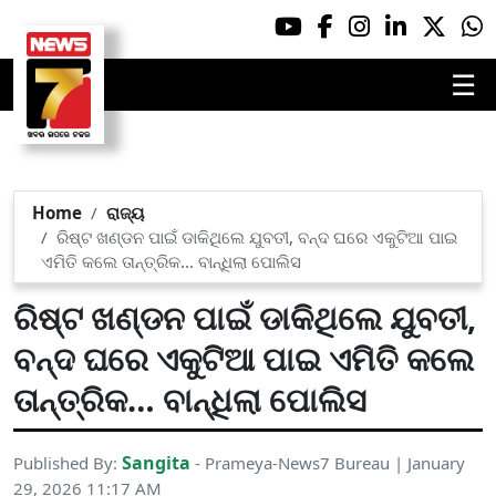
☰
Home
ରାଜ୍ୟ
ରିଷ୍ଟ ଖଣ୍ଡନ ପାଇଁ ଡାକିଥିଲେ ଯୁବତୀ, ବନ୍ଦ ଘରେ ଏକୁଟିଆ ପାଇ
ଏମିତି କଲେ ତାନ୍ତ୍ରିକ… ବାନ୍ଧିଲା ପୋଲିସ
ରିଷ୍ଟ ଖଣ୍ଡନ ପାଇଁ ଡାକିଥିଲେ ଯୁବତୀ,
ବନ୍ଦ ଘରେ ଏକୁଟିଆ ପାଇ ଏମିତି କଲେ
ତାନ୍ତ୍ରିକ… ବାନ୍ଧିଲା ପୋଲିସ
Sangita
Published By:
- Prameya-News7 Bureau | January
29, 2026 11:17 AM