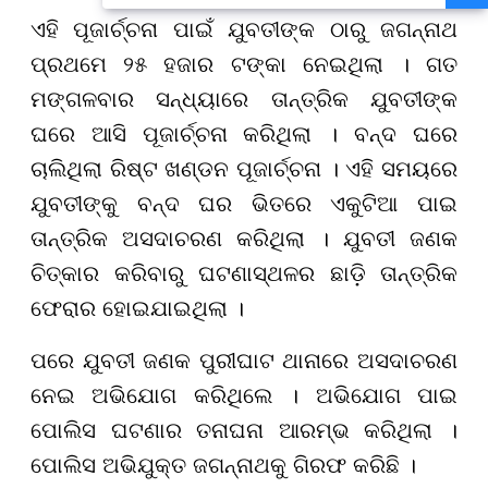
ଏହି ପୂଜାର୍ଚ୍ଚନା ପାଇଁ ଯୁବତୀଙ୍କ ଠାରୁ ଜଗନ୍ନାଥ
ପ୍ରଥମେ ୨୫ ହଜାର ଟଙ୍କା ନେଇଥିଲା । ଗତ
ମଙ୍ଗଳବାର ସନ୍ଧ୍ୟାରେ ତାନ୍ତ୍ରିକ ଯୁବତୀଙ୍କ
ଘରେ ଆସି ପୂଜାର୍ଚ୍ଚନା କରିଥିଲା । ବନ୍ଦ ଘରେ
ଚାଲିଥିଲା ରିଷ୍ଟ ଖଣ୍ଡନ ପୂଜାର୍ଚ୍ଚନା । ଏହି ସମୟରେ
ଯୁବତୀଙ୍କୁ ବନ୍ଦ ଘର ଭିତରେ ଏକୁଟିଆ ପାଇ
ତାନ୍ତ୍ରିକ ଅସଦାଚରଣ କରିଥିଲା । ଯୁବତୀ ଜଣକ
ଚିତ୍କାର କରିବାରୁ ଘଟଣାସ୍ଥଳର ଛାଡ଼ି ତାନ୍ତ୍ରିକ
ଫେରାର ହୋଇଯାଇଥିଲା ।
ପରେ ଯୁବତୀ ଜଣକ ପୁରୀଘାଟ ଥାନାରେ ଅସଦାଚରଣ
ନେଇ ଅଭିଯୋଗ କରିଥିଲେ । ଅଭିଯୋଗ ପାଇ
ପୋଲିସ ଘଟଣାର ତନାଘନା ଆରମ୍ଭ କରିଥିଲା ।
ପୋଲିସ ଅଭିଯୁକ୍ତ ଜଗନ୍ନାଥକୁ ଗିରଫ କରିଛି ।