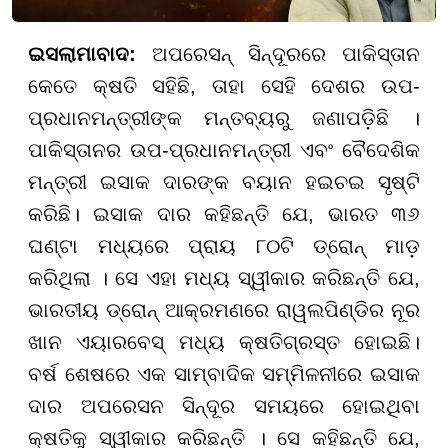
ଇସଲାମାବାଦ:
ଅପରେସନ୍ ସିନ୍ଦୂରରେ ପାକିସ୍ତାନ
କେତେ କ୍ଷତି ସହିଛି, ତାହା ସେହି ଦେଶର ଉପ-
ପ୍ରଧାନମନ୍ତ୍ରୀଙ୍କ ମନ୍ତବ୍ୟରୁ ଜଣାପଡ଼ିଛି ।
ପାକିସ୍ତାନର ଉପ-ପ୍ରଧାନମନ୍ତ୍ରୀ ଏବଂ ବୈଦେଶିକ
ମନ୍ତ୍ରୀ ଇସାକ ଦାରଙ୍କ ବୟାନ ହଇଚଇ ସୃଷ୍ଟି
କରିଛି। ଇସାକ ଦାର କହିଛନ୍ତି ଯେ, ଭାରତ ୩୬
ଘଣ୍ଟା ମଧ୍ୟରେ ପ୍ରାୟ ୮୦ଟି ଡ୍ରୋନ୍ ମାଡ଼
କରିଥିଲା । ସେ ଏହା ମଧ୍ୟ ସ୍ୱୀକାର କରିଛନ୍ତି ଯେ,
ଭାରତୀୟ ଡ୍ରୋନ୍ ଆକ୍ରମଣରେ ରାୱଲପିଣ୍ଡିର ନୂର
ଖାନ ଏୟାରବେସ୍ ମଧ୍ୟ କ୍ଷତିଗ୍ରସ୍ତ ହୋଇଛି।
ବର୍ଷ ଶେଷରେ ଏକ ସାମ୍ବାଦିକ ସମ୍ମିଳନୀରେ ଇସାକ
ଦାର ଅପରେସନ ସିନ୍ଦୂର ସମୟରେ ହୋଇଥିବା
କ୍ଷତିକୁ ସ୍ୱୀକାର କରିଛନ୍ତି । ସେ କହିଛନ୍ତି ଯେ,