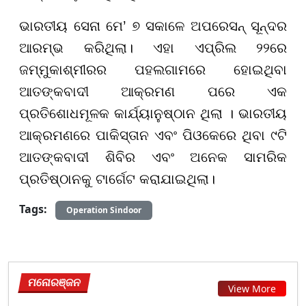
ଭାରତୀୟ ସେନା ମେ’
୭
ସକାଳେ ଅପରେସନ୍ ସୂନ୍ଦର
ଆରମ୍ଭ କରିଥିଲା। ଏହା ଏପ୍ରିଲ
୨୨
ରେ
ଜମ୍ମୁକାଶ୍ମୀରର ପହଲଗାମରେ ହୋଇଥିବା
ଆତଙ୍କବାଦୀ ଆକ୍ରମଣ ପରେ ଏକ
ପ୍ରତିଶୋଧମୂଳକ କାର୍ଯ୍ୟାନୁଷ୍ଠାନ ଥିଲା । ଭାରତୀୟ
ଆକ୍ରମଣରେ ପାକିସ୍ତାନ ଏବଂ ପିଓକେରେ ଥିବା ୯ଟି
ଆତଙ୍କବାଦୀ ଶିବିର ଏବଂ ଅନେକ ସାମରିକ
ପ୍ରତିଷ୍ଠାନକୁ ଟାର୍ଗେଟ କରାଯାଇଥିଲା।
Tags:
Operation Sindoor
ମନୋରଞ୍ଜନ
View More