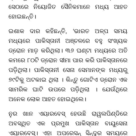
ସେଠାରେ ନିୟୋଜିତ ସୈନିକମାନେ ମଧ୍ୟ ଆହତ
ହୋଇଛନ୍ତି।
ଇଶାକ ଦାର କହିଛନ୍ତି, ‘ଭାରତ ଅଳ୍ପ ସମୟ
ମଧ୍ୟରେ ପାକିସ୍ତାନୀ ଅଞ୍ଚଳରେ ବହୁ ସଂଖ୍ୟକ
ଡ୍ରୋନ ମାଡ଼ କରିଥିଲା। ୩୬ ଘଣ୍ଟା ମଧ୍ୟରେ ଅତି
କମରେ ୮୦ଟି ଡ୍ରୋନ ସୀମା ପାର କରି ପାକିସ୍ତାନରେ
ପଡ଼ିଥିଲା। ପାକିସ୍ତାନୀ ସେନା ସେମାନଙ୍କ ମଧ୍ୟରୁ
୭୯ଟିକୁ ଅଟକାଇ ଥିଲା । କିନ୍ତୁ ଗୋଟିଏ ଡ୍ରୋନ ଏକ
ସାମରିକ ଘାଟି ଉପରେ ପଡ଼ିଥିଲା । ଯେଉଁଥିରେ
ଅନେକ ଲୋକ ଆହତ ହୋଇଥିଲେ।
ନୁର ଖାନ ଏୟାରବେସ୍ ହେଉଛି ରାୱଲପିଣ୍ଡିରେ
ଅବସ୍ଥିତ ଏକ ପ୍ରମୁଖ ପାକିସ୍ତାନ ବାୟୁସେନା
ଏୟାରବେସ୍। ଏହା ଅପରେସନ୍ ସିନ୍ଦୁର ସମୟରେ