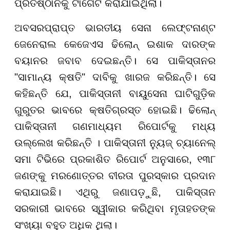
ପ୍ରତିଷ୍ଠାନକୁ ଟାର୍ଗେଟ କରାଯାଇଥିଲା।
ଅବସରପ୍ରାପ୍ତ ଭାରତୀୟ ସେନା ଲେଫ୍ଟନାଣ୍ଟ
ଜେନେରାଲ କେଜେଏସ ଢିଲୋନ୍ ଇଶାକ ଦାରଙ୍କ
ବୟାନର ଜବାବ ଦେଇଛନ୍ତି। ସେ ପାକିସ୍ତାନର
"ସାମାନ୍ୟ କ୍ଷତି" ଦାବିକୁ ଖାରଜ କରିଛନ୍ତି। ସେ
କହିଛନ୍ତି ଯେ, ପାକିସ୍ତାନୀ ବାୟୁସେନା ଘାଟିଗୁଡ଼ିକ
ଗୁରୁତର ଭାବରେ କ୍ଷତିଗ୍ରସ୍ତ ହୋଇଛି। ଢିଲୋନ୍
ପାକିସ୍ତାନୀ ଗଣମାଧ୍ୟମ ରିପୋର୍ଟକୁ ମଧ୍ୟ
ଉଲ୍ଲେଖ କରିଛନ୍ତି । ପାକିସ୍ତାନୀ ନ୍ୟୁଜ୍ ଚ୍ୟାନେଲ୍
ସମା ଟିଭିରେ ପ୍ରକାଶିତ ରିପୋର୍ଟ ଅନୁସାରେ, ୧୩୮
ଜଣଙ୍କୁ ମରଣୋତ୍ତର ବୀରତା ପୁରସ୍କାର ପ୍ରଦାନ
କରାଯାଇଛି। ଏଥିରୁ ଜଣାପଡ଼ୁଛି, ପାକିସ୍ତାନ
ସରକାରୀ ଭାବରେ ସ୍ୱୀକାର କରିଥିବା ମୃତାହତଙ୍କ
ସଂଖ୍ୟା ବହୁତ ଅଧିକ ଥିଲା।