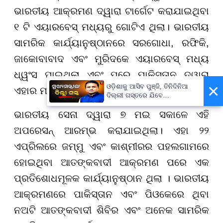
ଭାରତୀୟ ଆକ୍ରମଣ ଦ୍ୱାରା ଟାର୍ଗେଟ କରାଯାଇଥିବା
୧ ଟି ଏୟାରବେସ୍ ମଧ୍ୟରୁ ଗୋଟିଏ ଥିଲା। ଭାରତୀୟ
ସାମରିକ କାର୍ଯ୍ୟାନୁଷ୍ଠାନରେ ସରଗୋଧା, ରଫିକି,
ଜାକୋବାବାଦ ଏବଂ ମୁରିଦକେ ଏୟାରବେସ୍ ମଧ୍ୟ
ଧ୍ୱଂସ ପାଇଥିଲା ଏବଂ ପରେ ପାକିସ୍ତାନ ଦ୍ୱାରା
×
ଓଡ଼ିଶାକୁ ଆସିବ ପୁଞ୍ଜି, ତିନିଦିନିଆ
ଏହାର ମରାମତି କରାଯାଇଥିଲା।
ଦିଲ୍ଲୀ ଗସ୍ତରେ ଯିବେ
ମୁଖ୍ୟମନ୍ତ୍ରୀ ମୋହନ ମାଝୀ
ଭାରତୀୟ ସେନା ଦ୍ୱାରା ୭ ମଇ ସକାଳେ ଏହି
ଅପରେସନ୍ ଆରମ୍ଭ କରାଯାଇଥିଲା। ଏହା ୨୨
ଏପ୍ରିଲରେ ଜମ୍ମୁ ଏବଂ କାଶ୍ମୀରର ପହଲଗାମରେ
ହୋଇଥିବା ଆତଙ୍କବାଦୀ ଆକ୍ରମଣ ପରେ ଏକ
ପ୍ରତିଶୋଧମୂଳକ କାର୍ଯ୍ୟାନୁଷ୍ଠାନ ଥିଲା । ଭାରତୀୟ
ଆକ୍ରମଣରେ ପାକିସ୍ତାନ ଏବଂ ପିଓକେରେ ଥିବା
ନଅଟି ଆତଙ୍କବାଦୀ ଶିବିର ଏବଂ ଅନେକ ସାମରିକ