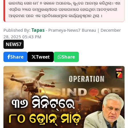
ଭାରତୀୟ ସେନା ମେ’ ୭ ସକାଳେ ଅପରେସନ୍ ସୂନ୍ଦର ଆରମ୍ଭ କରିଥିଲା। ଏହା
ଏପ୍ରିଲ ୨୨ରେ ଜମ୍ମୁକାଶ୍ମୀରର ପହଲଗାମରେ ହୋଇଥିବା ଆତଙ୍କବାଦୀ
ଆକ୍ରମଣ ପରେ ଏକ ପ୍ରତିଶୋଧମୂଳକ କାର୍ଯ୍ୟାନୁଷ୍ଠାନ ଥିଲା ।
Tapas
Published By:
- Prameya-News7 Bureau | December
28, 2025 05:43 PM
NEWS7
Share
Tweet
Share