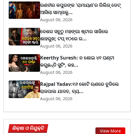
ରଣବୀର କପୁରଙ୍କ 'ରାମାୟଣ'ର ରିଲିଜ୍ ଡେଟ୍
ଆସିଲା ସାମ୍ନାକୁ...
August 06, 2026
ଦେଶର ସବୁଠୁ ମହଙ୍ଗା ଷ୍ଟାର ସାଜିଲେ
ଶାହରୁଖ; ଟପ୍‌ ୧୦ରେ ର...
August 06, 2026
Keerthy Suresh: ନ ଶୋଇ ୪୧ ଘଣ୍ଟା
କରୁଛନ୍ତି ସୁଟିଂ, କହ...
August 06, 2026
Rajpal Yadav:୧୬ କୋଟି ଋଣରେ ବୁଡିଲେ
ରାଜପାଲ ଯାଦବ, ବ୍ୟ...
August 06, 2026
ଶିକ୍ଷା ଓ ନିଯୁକ୍ତି
View More