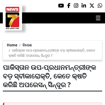
☰
Home
ବିଦେଶ
ପାକିସ୍ତାନ ଉପ-ପ୍ରଧାନମନ୍ତ୍ରୀଙ୍କ ବଡ଼ ସ୍ବୀକାରୋକ୍ତି, କେତେ
କ୍ଷତି କରିଛି ଅପରେସନ୍ ସିନ୍ଦୂର ?
ପାକିସ୍ତାନ ଉପ-ପ୍ରଧାନମନ୍ତ୍ରୀଙ୍କ
ବଡ଼ ସ୍ବୀକାରୋକ୍ତି, କେତେ କ୍ଷତି
କରିଛି ଅପରେସନ୍ ସିନ୍ଦୂର ?