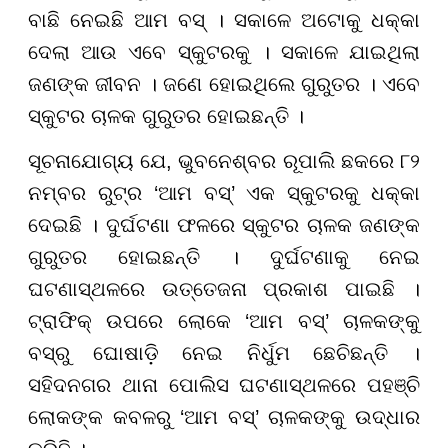
ବାଛି ନେଇଛି ଆମ ବସ୍ । ସକାଳେ ଅଟୋକୁ ଧକ୍କା
ଦେଲା ଆଉ ଏବେ ସ୍କୁଟରକୁ । ସକାଳେ ଯାଇଥିଲା
ଜଣଙ୍କ ଜୀବନ । ଜଣେ ହୋଇଥିଲେ ଗୁରୁତର । ଏବେ
ସ୍କୁଟର ଚାଳକ ଗୁରୁତର ହୋଇଛନ୍ତି ।
ସୂଚନାଯୋଗ୍ୟ ଯେ, ଭୁବନେଶ୍ବର ରୂପାଲି ଛକରେ ୮୨
ନମ୍ବର ରୁଟ୍‌ର ‘ଆମ ବସ୍’ ଏକ ସ୍କୁଟରକୁ ଧକ୍କା
ଦେଇଛି । ଦୁର୍ଘଟଣା ଫଳରେ ସ୍କୁଟର ଚାଳକ ଜଣଙ୍କ
ଗୁରୁତର ହୋଇଛନ୍ତି । ଦୁର୍ଘଟଣାକୁ ନେଇ
ଘଟଣାସ୍ଥଳରେ ଉତ୍ତେଜନା ପ୍ରକାଶ ପାଇଛି ।
ଟ୍ରାଫିକ୍ ଉପରେ ଲୋକେ ‘ଆମ ବସ୍’ ଚାଳକଙ୍କୁ
ବସ୍ରୁ ଘୋଷାଡ଼ି ନେଇ ନିର୍ଧୁମ ଛେଚିଛନ୍ତି ।
ସହିଦନଗର ଥାନା ପୋଲିସ ଘଟଣାସ୍ଥଳରେ ପହଞ୍ଚି
ଲୋକଙ୍କ କବଳରୁ ‘ଆମ ବସ୍’ ଚାଳକଙ୍କୁ ଉଦ୍ଧାର