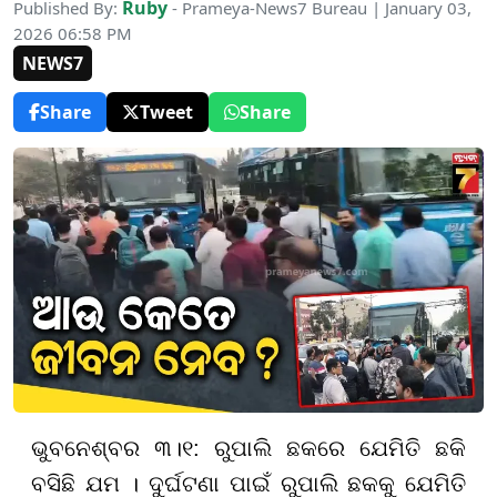
Ruby
Published By:
- Prameya-News7 Bureau | January 03,
2026 06:58 PM
NEWS7
Share
Tweet
Share
ଭୁବନେଶ୍ବର ୩।୧: ରୁପାଲି ଛକରେ ଯେମିତି ଛକି
ବସିଛି ଯମ । ଦୁର୍ଘଟଣା ପାଇଁ ରୁପାଲି ଛକକୁ ଯେମିତି