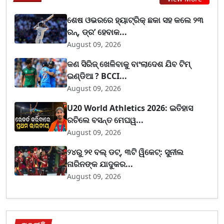
ଶେଷ ଓଭରରେ ହ୍ୟାଟ୍ରିକ୍ ଛକା ସହ କଲେ ୨୩
ରନ୍, ଡ୍ର’ ହେବାକ...
August 09, 2026
କଣ ସିରିଜ୍ ଖେଳିବାକୁ ବାଂଲାଦେଶ ଯିବ ଟିମ୍
ଇଣ୍ଡିଆ ? BCCI...
August 09, 2026
U20 World Athletics 2026: ଇତିହାସ
ରଚିଲେ ବସନ୍ତ ମେଘୱ...
August 09, 2026
୨୪ରୁ ୨୧ ବଲ୍ ଡଟ୍, ୩ଟି ୱିକେଟ୍: ସୁନୀଲ
ନାରିନଙ୍କ ଯାଦୁକର...
August 09, 2026