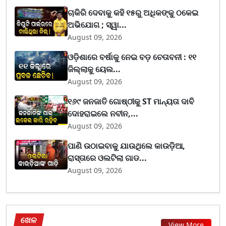
ଚାକିରି ଦେବାକୁ କହି ୧୫ରୁ ଅଧିକଙ୍କୁ ଠକେଇ
ଅଭିଯୋଗ ; ସ୍ୱା...
August 09, 2026
ଓଡ଼ିଶାରେ ବର୍ଷାକୁ ନେଇ ବଡ଼ ଚେତାବନୀ : ୧୧
ଜିଲ୍ଲାକୁ ୟେଲ...
August 09, 2026
୧୬୯ ଜନଜାତି ଗୋଷ୍ଠୀକୁ ST ମାନ୍ୟତା ଦାବି
ଦୋହରାଇଲେ ନବୀନ,...
August 09, 2026
ପାଣି ଉଠାଇବାକୁ ଯାଉଥିଲେ କାଉଡ଼ିଆ,
ରାସ୍ତାରେ ଓଲଟିଲା ଗାଡ...
August 09, 2026
ଖେଳ
View More