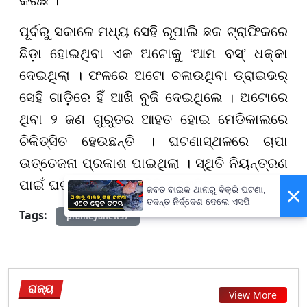
କରିଛି ।
ପୂର୍ବରୁ ସକାଳେ ମଧ୍ୟ ସେହି ରୂପାଲି ଛକ ଟ୍ରାଫିକରେ
ଛିଡ଼ା ହୋଇଥିବା ଏକ ଅଟୋକୁ ‘ଆମ ବସ୍’ ଧକ୍କା
ଦେଇଥିଲା । ଫଳରେ ଅଟୋ ଚଳାଉଥିବା ଡ୍ରାଇଭର୍
ସେହି ଗାଡ଼ିରେ ହିଁ ଆଖି ବୁଜି ଦେଇଥିଲେ । ଅଟୋରେ
ଥିବା ୨ ଜଣ ଗୁରୁତର ଆହତ ହୋଇ ମେଡିକାଲରେ
ଚିକିତ୍ସିତ ହେଉଛନ୍ତି । ଘଟଣାସ୍ଥଳରେ ଚାପା
ଉତ୍ତେଜନା ପ୍ରକାଶ ପାଇଥିଲା । ସ୍ଥିତି ନିୟନ୍ତ୍ରଣ
ପାଇଁ ଘଟଣାସ୍ଥଳରେ ଡିସିପି ପହଞ୍ଚିଥିଲେ ।
×
ଜବତ ବାଇକ ଥାନାରୁ ବିକ୍ରି ଘଟଣା,
ତଦନ୍ତ ନିର୍ଦ୍ଦେଶ ଦେଲେ ଏସପି
Tags:
prameyanews7
ରାଜ୍ୟ
View More