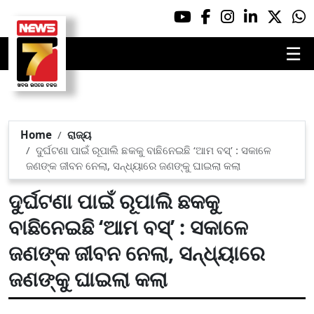
☰
Home
ରାଜ୍ୟ
ଦୁର୍ଘଟଣା ପାଇଁ ରୂପାଲି ଛକକୁ ବାଛିନେଇଛି ‘ଆମ ବସ୍’ : ସକାଳେ
ଜଣଙ୍କ ଜୀବନ ନେଲା, ସନ୍ଧ୍ୟାରେ ଜଣଙ୍କୁ ଘାଇଲା କଲା
ଦୁର୍ଘଟଣା ପାଇଁ ରୂପାଲି ଛକକୁ
ବାଛିନେଇଛି ‘ଆମ ବସ୍’ : ସକାଳେ
ଜଣଙ୍କ ଜୀବନ ନେଲା, ସନ୍ଧ୍ୟାରେ
ଜଣଙ୍କୁ ଘାଇଲା କଲା