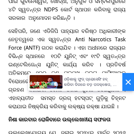
ପାଇଁ ଭୁବନେଶ୍ୱର, ଖୋର୍ଦ୍ଧା, ଅନୁଗୁଳ ଓ ସମ୍ବଲପୁରରେ
୪ଟି ସ୍ୱତନ୍ତ୍ର NDPS କୋର୍ଟ ସ୍ଥାପନ କରିବାକୁ ରାଜ୍ୟ
ସରକାର ଅନୁମୋଦନ କରିଛନ୍ତି ।
ସେହିପରି, ଜଣେ ଏଡିଜିପି ପାହ୍ୟାର ବରିଷ୍ଠ ଅଧିକାରୀଙ୍କ
ନେତୃତ୍ୱରେ ଏକ ସ୍ୱତନ୍ତ୍ର Anti Narcotics Task
Force (ANTF) ଗଠନ କରାଯିବ । ଏହା ଅଧୀନରେ ରାଜ୍ୟର
ବିଭିନ୍ନ ସ୍ଥାନରେ ୧୦ଟି ୟୁନିଟ୍ ଏବଂ ୧୯ଟି ସ୍ୱତନ୍ତ୍ର
ଇଣ୍ଟେଲିଜେନ୍ସ ୟୁନିଟ୍ କାର୍ଯ୍ୟ କରିବ । ପ୍ରତିବର୍ଷ
ଅତିକମରେ ୧୦୦ ଜଣ ପ୍ରମୁଖ ଡ୍ରଗ୍ ମାଫିଆଙ୍କ
×
ଓଡ଼ିଶାକୁ ଫୁଡ୍ ପ୍ରୋସେସିଂ ହବ୍
ବିରୋଧରେ NDPS ଆଇନ ଅନୁଯାୟୀ କଠୋର ପଦକ୍ଷେପ
କରିବା ଦିଗରେ ବଡ଼ ପଦକ୍ଷେପ, ୪୨
ଗ୍ରହଣ କରିଯିବା ବୋଲି ଡିଜିପି ସୂଚନା ଦେଇଥିଲେ ।
ହଜାରରୁ ଅଧିକ ନିଯୁକ୍ତି ସୁଯୋଗ
ଏହାବ୍ୟତୀତ ସମସ୍ତ ଡ୍ରଗ୍ ହଟସ୍ପଟ୍‌ ଗୁଡ଼ିକୁ ଚିହ୍ନଟ
କରାଯାଇ ନିଷ୍କ୍ରିୟ କରିବାକୁ ଲକ୍ଷ୍ୟ ରକ୍ଷା ଯାଇଛି ।
ନିଶା କାରବାର ରୋକିବାରେ ଉଲ୍ଲେଖନୀୟ ସଫଳତା
ଉଲ୍ଲେଖଯୋଗ୍ୟ ଯେ, ଜୁଲାଇ ୨୦୨୪ରୁ ମାର୍ଚ୍ଚ ୨୦୨୬