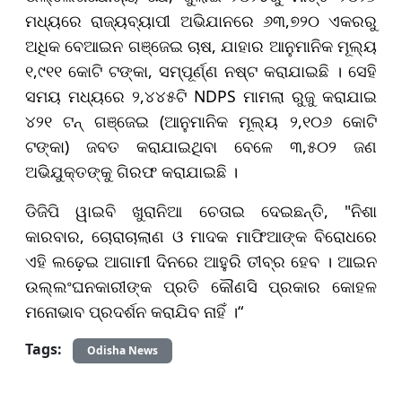
ମଧ୍ୟରେ ରାଜ୍ୟବ୍ୟାପୀ ଅଭିଯାନରେ ୬୩,୭୨୦ ଏକରରୁ
ଅଧିକ ବେଆଇନ ଗଞ୍ଜେଇ ଚାଷ, ଯାହାର ଆନୁମାନିକ ମୂଲ୍ୟ
୧,୯୧୧ କୋଟି ଟଙ୍କା, ସମ୍ପୂର୍ଣ୍ଣ ନଷ୍ଟ କରାଯାଇଛି । ସେହି
ସମୟ ମଧ୍ୟରେ ୨,୪୪୫ଟି NDPS ମାମଲା ରୁଜୁ କରାଯାଇ
୪୨୧ ଟନ୍ ଗଞ୍ଜେଇ (ଆନୁମାନିକ ମୂଲ୍ୟ ୨,୧୦୬ କୋଟି
ଟଙ୍କା) ଜବତ କରାଯାଇଥିବା ବେଳେ ୩,୫୦୨ ଜଣ
ଅଭିଯୁକ୍ତଙ୍କୁ ଗିରଫ କରାଯାଇଛି ।
ଡିଜିପି ୱାଇବି ଖୁରାନିଆ ଚେତାଇ ଦେଇଛନ୍ତି, "ନିଶା
କାରବାର, ଚୋରାଚାଲାଣ ଓ ମାଦକ ମାଫିଆଙ୍କ ବିରୋଧରେ
ଏହି ଲଢ଼େଇ ଆଗାମୀ ଦିନରେ ଆହୁରି ତୀବ୍ର ହେବ । ଆଇନ
ଉଲ୍ଲଂଘନକାରୀଙ୍କ ପ୍ରତି କୌଣସି ପ୍ରକାର କୋହଳ
ମନୋଭାବ ପ୍ରଦର୍ଶନ କରାଯିବ ନାହିଁ ।“
Tags:
Odisha News