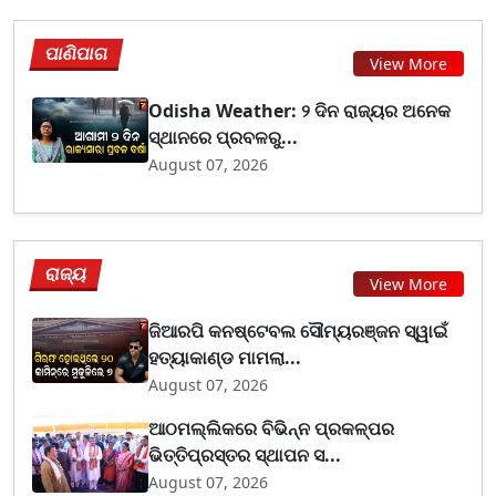
ପାଣିପାଗ
View More
Odisha Weather: ୨ ଦିନ ରାଜ୍ୟର ଅନେକ
ସ୍ଥାନରେ ପ୍ରବଳରୁ...
August 07, 2026
ରାଜ୍ୟ
View More
ଜିଆରପି କନଷ୍ଟେବଲ ସୌମ୍ୟରଞ୍ଜନ ସ୍ୱାଇଁ
ହତ୍ୟାକାଣ୍ଡ ମାମଲା...
August 07, 2026
ଆଠମଲ୍ଲିକରେ ବିଭିନ୍ନ ପ୍ରକଳ୍ପର
ଭିତ୍ତିପ୍ରସ୍ତର ସ୍ଥାପନ ସ...
August 07, 2026