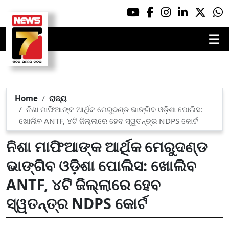
☰
Home
ରାଜ୍ୟ
ନିଶା ମାଫିଆଙ୍କ ଆର୍ଥିକ ମେରୁଦଣ୍ଡ ଭାଙ୍ଗିବ ଓଡ଼ିଶା ପୋଲିସ:
ଖୋଲିବ ANTF, ୪ଟି ଜିଲ୍ଲାରେ ହେବ ସ୍ୱତନ୍ତ୍ର NDPS କୋର୍ଟ
ନିଶା ମାଫିଆଙ୍କ ଆର୍ଥିକ ମେରୁଦଣ୍ଡ
ଭାଙ୍ଗିବ ଓଡ଼ିଶା ପୋଲିସ: ଖୋଲିବ
ANTF, ୪ଟି ଜିଲ୍ଲାରେ ହେବ
ସ୍ୱତନ୍ତ୍ର NDPS କୋର୍ଟ