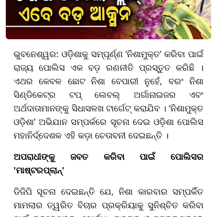
ଭୁବନେଶ୍ୱର: ଓଡ଼ିଶାକୁ ସମ୍ପୂର୍ଣ୍ଣ ‘ନିଶାମୁକ୍ତ’ କରିବା ପାଇଁ
ରାଜ୍ୟ ପୋଲିସ ଏକ ବଡ଼ ରଣନୀତି ପ୍ରସ୍ତୁତ କରିଛି ।
ଏଥର କେବଳ ଛୋଟ ନିଶା ବେପାରୀ ନୁହେଁ, ବରଂ ନିଶା
ସିଣ୍ଡିକେଟ୍‌ର ଟପ୍ ଲେବଲ୍ ଅର୍ଗାନାଇଜର ଏବଂ
ଅର୍ଥଦାତାମାନଙ୍କୁ ସିଧାସଳଖ ଟାର୍ଗେଟ୍ କରାଯିବ । ‘ନିଶାମୁକ୍ତ
ଓଡ଼ିଶା’ ଅଭିଯାନ ସମ୍ପର୍କରେ ସୂଚନା ଦେଇ ଓଡ଼ିଶା ପୋଲିସ
ମହାନିର୍ଦ୍ଦେଶକ ଏହି କଡ଼ା ଚେତାବନୀ ଦେଇଛନ୍ତି ।
ଅପରାଧୀଙ୍କୁ ଜବତ କରିବା ପାଇଁ ପୋଲିସର
'ମାଷ୍ଟରପ୍ଲାନ୍'
ଡିଜିପି ସୂଚନା ଦେଇଛନ୍ତି ଯେ, ନିଶା କାରବାର ସମ୍ପର୍କିତ
ମାମଲାର ତ୍ୱରିତ ବିଚାର ପ୍ରକ୍ରିୟାକୁ ସୁନିଶ୍ଚିତ କରିବା