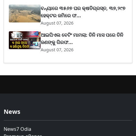
ବନ୍ୟାରେ ୩୫୬୭ ଘର କ୍ଷତିଗ୍ରସ୍ତ, ୩୭,୨୯୭
ହେକ୍ଟର ଜମିରେ ଫ...
August 07, 2026
ଆଇପିଏଲ ବେଟିଂ ମାମଲା: ତିନି ମାସ ପରେ ତିନି
ଜଣଙ୍କୁ ଗିରଫ...
August 07, 2026
News
News7 Odia