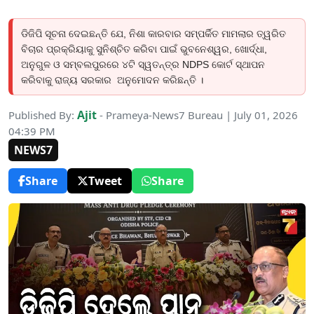
ଡିଜିପି ସୂଚନା ଦେଇଛନ୍ତି ଯେ, ନିଶା କାରବାର ସମ୍ପର୍କିତ ମାମଲାର ତ୍ୱରିତ
ବିଚାର ପ୍ରକ୍ରିୟାକୁ ସୁନିଶ୍ଚିତ କରିବା ପାଇଁ ଭୁବନେଶ୍ୱର, ଖୋର୍ଦ୍ଧା,
ଅନୁଗୁଳ ଓ ସମ୍ବଲପୁରରେ ୪ଟି ସ୍ୱତନ୍ତ୍ର NDPS କୋର୍ଟ ସ୍ଥାପନ
କରିବାକୁ ରାଜ୍ୟ ସରକାର ଅନୁମୋଦନ କରିଛନ୍ତି ।
Ajit
Published By:
- Prameya-News7 Bureau | July 01, 2026
04:39 PM
NEWS7
Share
Tweet
Share