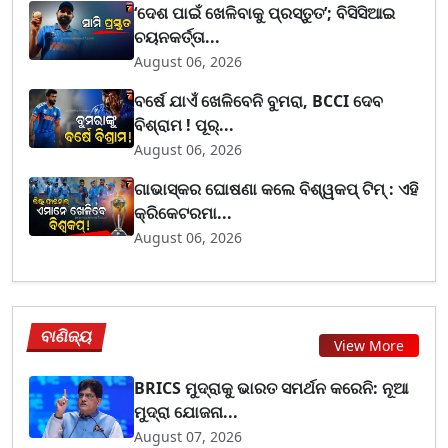
‘ଦେଶ ପାଇଁ ଖେଳିବାକୁ ପ୍ରସ୍ତୁତ’; ବିସିସିଆଇ
ଚୟନକର୍ତ୍ତା...
August 06, 2026
ବର୍ଷେ ଯାଏଁ ଖେଳିବେନି ବୁମରା, BCCI ଦେବ
ବିଶ୍ରାମ ! ପୂର୍...
August 06, 2026
ଗାଭାସ୍କର ଘୋଷଣା କଲେ ବିଶ୍ୱକପ୍ ଟିମ୍ : ଏହି
କ୍ରିକେଟରମା...
August 06, 2026
ବାଣିଜ୍ୟ
View More
BRICS ମୁଦ୍ରାକୁ ଭାରତ ସମର୍ଥନ କରେନି: ନୂଆ
ମୁଦ୍ରା ଯୋଜନା...
August 07, 2026