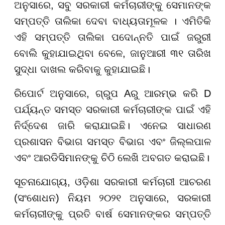
ଅନୁସାରେ, ସବୁ ସରକାରୀ କର୍ମଚାରୀଙ୍କୁ ସେମାନଙ୍କ
ସମ୍ପତ୍ତି ତାଲିକା ଦେବା ବାଧ୍ୟତାମୂଳକ । ଏମିତିକି
ଏହି ସମ୍ପତ୍ତି ତାଲିକା ପଦୋନ୍ନତି ପାଇଁ ଜରୁରୀ
ବୋଲି କୁହାଯାଇଥିବା ବେଳେ, ଜାନୁଆରୀ ୩୧ ତାରିଖ
ସୁଦ୍ଧା ଦାଖଲ କରିବାକୁ କୁହାଯାଇଛି।
ରିପୋର୍ଟ ଅନୁସାରେ, ଗ୍ରୁପ Aରୁ ଆରମ୍ଭ କରି D
ପର୍ଯ୍ୟନ୍ତ ସମସ୍ତ ସରକାରୀ କର୍ମଚାରୀଙ୍କ ପାଇଁ ଏହି
ନିର୍ଦ୍ଦେଶ ଜାରି କରାଯାଇଛି। ଏନେଇ ସାଧାରଣ
ପ୍ରଶାସନ ବିଭାଗ ସମସ୍ତ ବିଭାଗ ଏବଂ ଜିଲ୍ଲପାଳ
ଏବଂ ଆରଡିସିମାନଙ୍କୁ ଚିଠି ଲେଖି ଅବଗତ କରାଇଛି।
ସୂଚନାଯୋଗ୍ୟ, ଓଡ଼ିଶା ସରକାରୀ କର୍ମଚାରୀ ଆଚରଣ
(ସଂଶୋଧନ) ନିୟମ ୨୦୨୧ ଅନୁସାରେ, ସରକାରୀ
କର୍ମଚାରୀଙ୍କୁ ପ୍ରତି ବାର୍ଷ ସେମାନଙ୍କର ସମ୍ପତ୍ତି