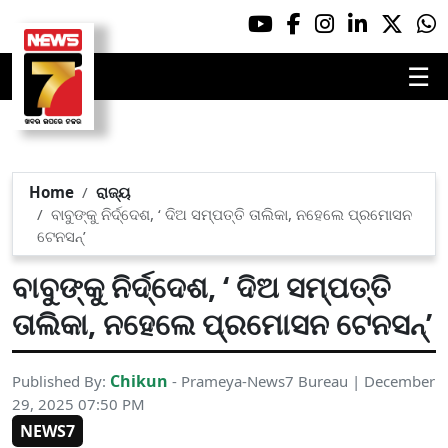
☰
Home
ରାଜ୍ୟ
ବାବୁଙ୍କୁ ନିର୍ଦ୍ଦେଶ, ‘ ଦିଅ ସମ୍ପତ୍ତି ତାଲିକା, ନହେଲେ ପ୍ରମୋସନ
ଟେନସନ୍’
ବାବୁଙ୍କୁ ନିର୍ଦ୍ଦେଶ, ‘ ଦିଅ ସମ୍ପତ୍ତି
ତାଲିକା, ନହେଲେ ପ୍ରମୋସନ ଟେନସନ୍’
Chikun
Published By:
- Prameya-News7 Bureau | December
29, 2025 07:50 PM
NEWS7