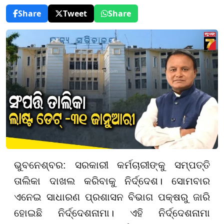
Share
Tweet
Share
ଭୁବନେଶ୍ବର: ସରକାରୀ କର୍ମଚାରୀଙ୍କୁ ସମ୍ପତ୍ତି
ତାଲିକା ଦାଖଲ କରିବାକୁ ନିର୍ଦ୍ଦେଶ। ସୋମବାର
ଏନେଇ
ସାଧାରଣ ପ୍ରଶାସନ ବିଭାଗ ପକ୍ଷରୁ ଜାରି
ହୋଇଛି
ନିର୍ଦ୍ଦେଶନାମା
। ଏହି ନିର୍ଦ୍ଦେଶନାମା