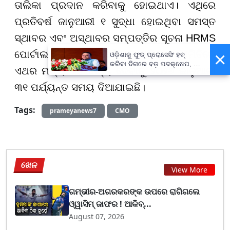
ତାଲିକା ପ୍ରଦାନ କରିବାକୁ ହୋଇଥାଏ। ଏଥିରେ
ପ୍ରତିବର୍ଷ ଜାନୁଆରୀ ୧ ସୁଦ୍ଧା ହୋଇଥିବା ସମସ୍ତ
ସ୍ଥାବର ଏବଂ ଅସ୍ଥାବର ସମ୍ପତ୍ତିର ସୂଚନା HRMS
×
ପୋର୍ଟାଲ ମାଧ୍ୟମରେ ଭରିବାକୁ ପଡ଼ିଥାଏ। ଏମିତିରେ
ଓଡ଼ିଶାକୁ ଫୁଡ୍ ପ୍ରୋସେସିଂ ହବ୍
କରିବା ଦିଗରେ ବଡ଼ ପଦକ୍ଷେପ, ୪୨
ଏଥର ମଧ୍ୟ ଏହି ତଥ୍ୟ ଦେବାକୁ ୨୦୨୬ ଜାନୁଆରୀ
ହଜାରରୁ ଅଧିକ ନିଯୁକ୍ତି ସୁଯୋଗ
୩୧ ପର୍ଯ୍ୟନ୍ତ ସମୟ ଦିଆଯାଇଛି।
Tags:
prameyanews7
CMO
ଖେଳ
View More
ଗମ୍ଭୀର-ଅଗରକରଙ୍କ ଉପରେ ରାଗିଗଲେ
ଓ୍ୱାସିମ୍ ଜାଫର ! ଆକିବ୍...
August 07, 2026