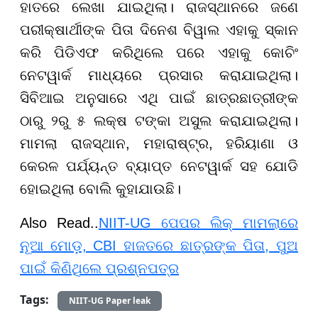
ହାତରେ ଲେଖା ଯାଇଥିଲା। ରାଜସ୍ଥାନରେ ଜଣେ
ପରୀକ୍ଷାର୍ଥୀଙ୍କ ପିତା ଦିନେଶ ବିୱାଲ ଏହାକୁ ସ୍କାନ
କରି ପିଡିଏଫ କରିଥିଲେ ପରେ ଏହାକୁ କୋଚିଂ
ନେଟୱାର୍କ ମାଧ୍ୟରେ ପ୍ରସାର କରାଯାଇଥିଲା।
ସିବିଆଇ ଅନୁସାରେ ଏଥି ପାଇଁ ଛାତ୍ରଛାତ୍ରୀଙ୍କ
ଠାରୁ ୨ରୁ ୫ ଲକ୍ଷ ଟଙ୍କା ଅସୁଲ କରାଯାଇଥିଲା।
ମାମଲା ରାଜସ୍ଥାନ, ମହାରାଷ୍ଟ୍ର, ହରିୟାଣା ଓ
କେରଳ ପର୍ଯ୍ୟନ୍ତ ବ୍ୟାପ୍ତ ନେଟୱାର୍କ ସହ ଯୋଡି
ହୋଇଥିଲା ବୋଲି କୁହାଯାଉଛି।
Also Read..
NIIT-UG ପେପର ଲିକ୍ ମାମଲାରେ
ନୂଆ ମୋଡ଼, CBI ହାଜତରେ ଛାତ୍ରଙ୍କ ପିତା, ପୁଅ
ପାଇଁ କିଣିଥିଲେ ପ୍ରଶ୍ନପତ୍ର
Tags:
NIIT-UG Paper leak