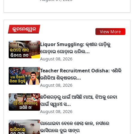
ଭୁବନେଶ୍ୱର
View More
Liquor Smuggling: କ୍ଷୀର ଗାଡ଼ିକୁ
ଗୋଡ଼ାଇ ଗୋଡ଼ାଇ ଧରିଲ...
August 08, 2026
Teacher Recruitment Odisha: ଏଣିକି
ଜଣିକିଆ ଶିକ୍ଷକରେ...
August 08, 2026
ଛତିଶଗଡ଼ରୁ ଧାଇଁ ଆସିଛି ମାଆ, ଝିଅକୁ ନେବା
ପାଇଁ ସ୍ୱାମୀ ସ...
August 08, 2026
ଗାଧୋଇବା ବେଳେ ହେଲା କାଳ, ନଦୀରେ
ଭାସିଗଲେ ଦୁଇ ସାଙ୍ଗ