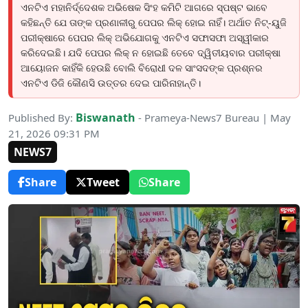
ଏନଟିଏ ମହାନିର୍ଦ୍ଦେଶକ ଅଭିଷେକ ସିଂହ କମିଟି ଆଗରେ ସ୍ପଷ୍ଟ ଭାବେ
କହିଛନ୍ତି ଯେ ତାଙ୍କ ପ୍ରଣାଳୀରୁ ପେପର ଲିକ୍ ହୋଇ ନାହିଁ। ଅର୍ଥାତ ନିଟ୍-ୟୁଜି
ପରୀକ୍ଷାରେ ପେପର ଲିକ୍ ଅଭିଯୋଗକୁ ଏନଟିଏ ସଫାସଫା ଅସ୍ୱୀକାର
କରିଦେଇଛି। ଯଦି ପେପର ଲିକ୍ ନ ହୋଇଛି ତେବେ ଦ୍ୱିତୀୟବାର ପରୀକ୍ଷା
ଆୟୋଜନ କାହିଁକି ହେଉଛି ବୋଲି ବିରୋଧୀ ଦଳ ସାଂସଦଙ୍କ ପ୍ରଶ୍ନର
ଏନଟିଏ ଡିଜି କୌଣସି ଉତ୍ତର ଦେଇ ପାରିନାହାନ୍ତି।
Biswanath
Published By:
- Prameya-News7 Bureau | May
21, 2026 09:31 PM
NEWS7
Share
Tweet
Share