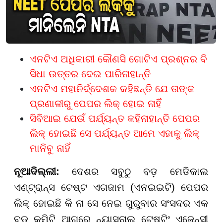
ଏନଟିଏ ଅଧିକାରୀ କୌଣସି ଗୋଟିଏ ପ୍ରଶ୍ନର ବି
ସିଧା ଉତ୍ତର ଦେଇ ପାରିନାହାନ୍ତି
ଏନଟିଏ ମହାନିର୍ଦ୍ଦେଶକ କହିଛନ୍ତି ଯେ ତାଙ୍କ
ପ୍ରଣାଳୀରୁ ପେପର ଲିକ୍ ହୋଇ ନାହିଁ
ସିବିଆଇ ଯେଉଁ ପର୍ଯ୍ୟନ୍ତ କହିନାହାନ୍ତି ପେପର
ଲିକ୍ ହୋଇଛି ସେ ପର୍ଯ୍ୟନ୍ତ ଆମେ ଏହାକୁ ଲିକ୍
ମାନିବୁ ନାହିଁ
ନୂଆଦିଲ୍ଲୀ:
ଦେଶର ସବୁଠୁ ବଡ଼ ମେଡିକାଲ
ଏଣ୍ଟ୍ରାନ୍ସ ଟେଷ୍ଟ ଏଗଜାମ (ଏନଇଇଟି) ପେପର
ଲିକ୍ ହୋଇଛି କି ନା ସେ ନେଇ ଗୁରୁବାର ସଂସଦର ଏକ
ବଡ଼ କମିଟି ଆଗରେ ନ୍ୟାସନାଲ ଟେଷ୍ଟିଂ ଏଜେନ୍ସୀ