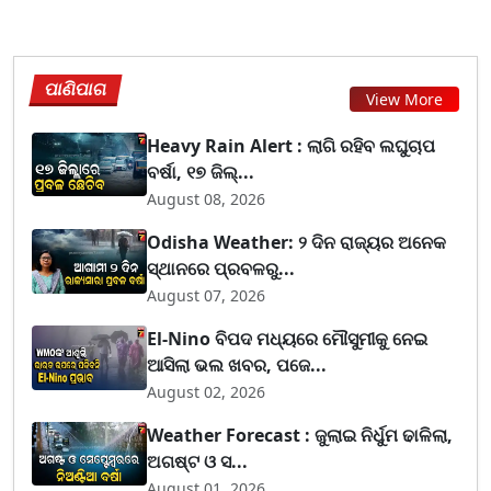
ପାଣିପାଗ
View More
Heavy Rain Alert : ଲାଗି ରହିବ ଲଘୁଚାପ
ବର୍ଷା, ୧୭ ଜିଲ୍...
August 08, 2026
Odisha Weather: ୨ ଦିନ ରାଜ୍ୟର ଅନେକ
ସ୍ଥାନରେ ପ୍ରବଳରୁ...
August 07, 2026
El-Nino ବିପଦ ମଧ୍ୟରେ ମୌସୁମୀକୁ ନେଇ
ଆସିଲା ଭଲ ଖବର, ପଜେ...
August 02, 2026
Weather Forecast : ଜୁଲାଇ ନିର୍ଧୁମ ଢାଳିଲା,
ଅଗଷ୍ଟ ଓ ସ...
August 01, 2026