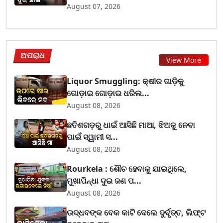
August 07, 2026
ଅପରାଧ
View More
Liquor Smuggling: କ୍ଷୀର ଗାଡ଼ିକୁ
ଗୋଡ଼ାଇ ଗୋଡ଼ାଇ ଧରିଲ...
August 08, 2026
ଛତିଶଗଡ଼ରୁ ଧାଇଁ ଆସିଛି ମାଆ, ଝିଅକୁ ନେବା
ପାଇଁ ସ୍ୱାମୀ ସ...
August 08, 2026
Rourkela : ଶୌଚ ହେବାକୁ ଯାଇଥିଲେ,
ମୁଖାପିନ୍ଧା ଦୁଇ ଜଣ ପ...
August 08, 2026
ଉଦ୍ଧବଙ୍କ ବେକ କାଟି ଦେଲେ ଦୁର୍ବୃତ୍ତ, ଲିଫ୍ଟ