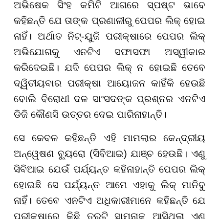
ଅଭିଷେକ ସିଂହ କମିଟି ଆଗରେ ସ୍ପଷ୍ଟ ଭାବେ
କହିଛନ୍ତି ଯେ ତାଙ୍କ ପ୍ରଣାଳୀରୁ ପେପର ଲିକ୍ ହୋଇ
ନାହିଁ। ଅର୍ଥାତ ନିଟ୍-ୟୁଜି ପରୀକ୍ଷାରେ ପେପର ଲିକ୍
ଅଭିଯୋଗକୁ ଏନଟିଏ ସଫାସଫା ଅସ୍ୱୀକାର
କରିଦେଇଛି। ଯଦି ପେପର ଲିକ୍ ନ ହୋଇଛି ତେବେ
ଦ୍ୱିତୀୟବାର ପରୀକ୍ଷା ଆୟୋଜନ କାହିଁକି ହେଉଛି
ବୋଲି ବିରୋଧୀ ଦଳ ସାଂସଦଙ୍କ ପ୍ରଶ୍ନର ଏନଟିଏ
ଡିଜି କୌଣସି ଉତ୍ତର ଦେଇ ପାରିନାହାନ୍ତି।
ସେ କେବଳ କହିଛନ୍ତି ଏହି ମାମଲାର କେନ୍ଦ୍ରୀୟ
ଅନ୍ୱେଷଣ ବ୍ୟୁରୋ (ସିବିଆଇ) ଯାଞ୍ଚ ହେଉଛି। ଏଣୁ
ସିବିଆଇ ଯେଉଁ ପର୍ଯ୍ୟନ୍ତ କହିନାହାନ୍ତି ପେପର ଲିକ୍
ହୋଇଛି ସେ ପର୍ଯ୍ୟନ୍ତ ଆମେ ଏହାକୁ ଲିକ୍ ମାନିବୁ
ନାହିଁ। ତେବେ ଏନଟିଏ ଅଧିକାରୀମାନେ କହିଛନ୍ତି ଯେ
ପରୀକ୍ଷାରେ କିଛି ତ୍ରୁଟି ସାମ୍ନାକୁ ଆସିଥିଲା ଏଣୁ