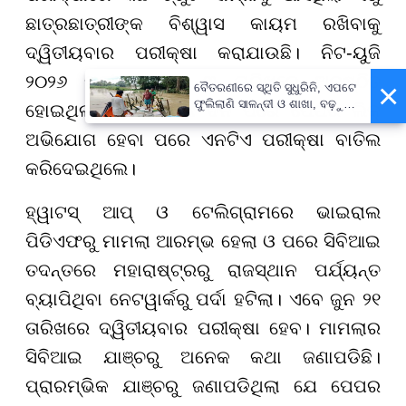
ଛାତ୍ରଛାତ୍ରୀଙ୍କ ବିଶ୍ୱାସ କାୟମ ରଖିବାକୁ
ଦ୍ୱିତୀୟବାର ପରୀକ୍ଷା କରାଯାଉଛି। ନିଟ-ୟୁଜି
୨୦୨୬ ପରୀକ୍ଷା ମେ ୩ ତାରିଖରେ ଅନୁଷ୍ଠିତ
×
ବୈତରଣୀରେ ସ୍ଥିତି ସୁଧୁରିନି, ଏପଟେ
ଫୁଲିଲାଣି ସାଳନ୍ଦୀ ଓ ଶାଖା, ବଢ଼ୁଛି
ହୋଇଥିଲା। ହେଲେ କିଛି ଦିନ ପରେ ପେପର ଲିକ୍
ବନ୍ୟା ଭୟ
ଅଭିଯୋଗ ହେବା ପରେ ଏନଟିଏ ପରୀକ୍ଷା ବାତିଲ
କରିଦେଇଥିଲେ।
ହ୍ୱାଟସ୍ ଆପ୍ ଓ ଟେଲିଗ୍ରାମରେ ଭାଇରାଲ
ପିଡିଏଫରୁ ମାମଲା ଆରମ୍ଭ ହେଲା ଓ ପରେ ସିବିଆଇ
ତଦନ୍ତରେ ମହାରାଷ୍ଟ୍ରରୁ ରାଜସ୍ଥାନ ପର୍ଯ୍ୟନ୍ତ
ବ୍ୟାପିଥିବା ନେଟୱାର୍କରୁ ପର୍ଦା ହଟିଲା। ଏବେ ଜୁନ ୨୧
ତାରିଖରେ ଦ୍ୱିତୀୟବାର ପରୀକ୍ଷା ହେବ। ମାମଲାର
ସିବିଆଇ ଯାଞ୍ଚରୁ ଅନେକ କଥା ଜଣାପଡିଛି।
ପ୍ରାରମ୍ଭିକ ଯାଞ୍ଚରୁ ଜଣାପଡିଥିଲା ଯେ ପେପର