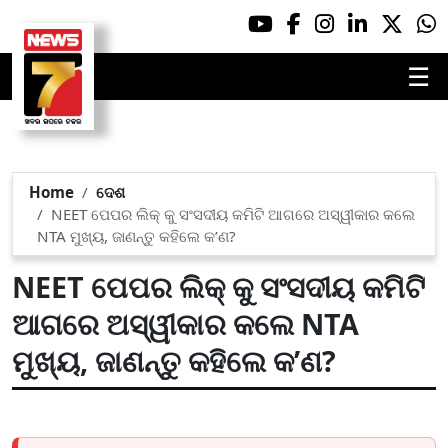
☰
Home
ଦେଶ
NEET ପେପର ଲିକ୍ କୁ ସଂସଦୀୟ କମିଟି ଆଗରେ ଅସ୍ୱୀକାର କଲେ
NTA ମୁଖ୍ୟ, ଜାଣନ୍ତୁ କହିଲେ କ’ଣ?
NEET ପେପର ଲିକ୍ କୁ ସଂସଦୀୟ କମିଟି
ଆଗରେ ଅସ୍ୱୀକାର କଲେ NTA
ମୁଖ୍ୟ, ଜାଣନ୍ତୁ କହିଲେ କ’ଣ?