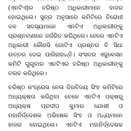
(ଏନଟିଏ)ର ବରିଷ୍ଠ ଅଧିକାରୀମାନେ ହାଜର
ହୋଇଥିଲେ। ସୁତ୍ର ଅନୁସାରେ କମିଟିରେ ବିରୋଧୀ
ଦଳ ସଦସ୍ୟମାନେ ଏନଟିଏ ଅଧିକାରୀଙ୍କୁ
ପ୍ରଶ୍ନବାଣରେ ଜର୍ଜରିତ କରିଥିଲେ। ହେଲେ ଏନଟିଏ
ଅଧିକାରୀ କୌଣସି ଗୋଟିଏ ପ୍ରଶ୍ନର ବି ସିଧା
ଉତ୍ତର ଦେଇ ପାରିନାହାନ୍ତି। ସଂସଦର ଏଜୁକେସନ
କମିଟି ଗୁରୁବାର ଏନଟିଏର ବରିଷ୍ଠ ଅଧିକାରୀଙ୍କୁ
ତଲବ କରିଥିଲେ।
ବରିଷ୍ଠ କଂଗ୍ରେସ ନେତା ଦିଗବିଜୟ ସିଂହ କମିଟିରେ
ଅଧ୍ୟକ୍ଷତା କରିଥିବା ବେଳେ ଏନଟିଏ ପକ୍ଷରୁ
ଅଧ୍ୟକ୍ଷ ପ୍ରଦୀପ କୁମାର ଯୋଶୀ ଓ
ମହାନିର୍ଦ୍ଦେଶକ ଅଭିଷେକ ସିଂହ ଓ ଅନ୍ୟମାନେ
ହାଜର ହୋଇଥିଲେ। ଏନଟିଏ ମହାନିର୍ଦ୍ଦେଶକ