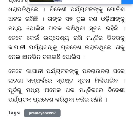
ଧରାପଡିଥିଲେ । ବିଦେଶୀ ପର୍ଯ୍ୟଟକଙ୍କୁ ପୋଲିସ
ଅଟକ ରଖିଛି । ତାଙ୍କ ସହ ଦୁଇ ଜଣ ଓଡ଼ିଆଙ୍କୁ
ମଧ୍ୟ ପୋଲିସ ଅଟକ ରଖିଥିବା ସୂଚନ ରହିଛି ।
ତେବେ କେଉଁ ଉଦ୍ଦେଶ୍ୟ ରଖି ମନ୍ଦିର ଭିତରକୁ
ଜାପାନୀ ପର୍ଯ୍ୟଟଙ୍କୁ ପ୍ରବେଶ କରାଉଥିଲେ ତାକୁ
ନେଇ ଛାନଭିନ ଚଳାଇଛି ପୋଲିସ ।
ତେବେ ଜାପାନୀ ପର୍ଯ୍ୟଟକଙ୍କୁ ପଚରାଉଚରା ପରେ
ଘଟଣା ସମ୍ପର୍କରେ ସ୍ପଷ୍ଟ ସୂଚନା ମିଳିପାରିବ ।
ପୂର୍ବରୁ ମଧ୍ୟ ଅନେକ ଥର ମନ୍ଦିରରେ ବିଦେଶୀ
ପର୍ଯ୍ୟଟକ ପ୍ରବେଶ କରିଥିବା ନଜିର ରହିଛି ।
Tags:
prameyanews7