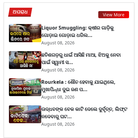
ଅପରାଧ
View More
Liquor Smuggling: କ୍ଷୀର ଗାଡ଼ିକୁ
ଗୋଡ଼ାଇ ଗୋଡ଼ାଇ ଧରିଲ...
August 08, 2026
ଛତିଶଗଡ଼ରୁ ଧାଇଁ ଆସିଛି ମାଆ, ଝିଅକୁ ନେବା
ପାଇଁ ସ୍ୱାମୀ ସ...
August 08, 2026
Rourkela : ଶୌଚ ହେବାକୁ ଯାଇଥିଲେ,
ମୁଖାପିନ୍ଧା ଦୁଇ ଜଣ ପ...
August 08, 2026
ଉଦ୍ଧବଙ୍କ ବେକ କାଟି ଦେଲେ ଦୁର୍ବୃତ୍ତ, ଲିଫ୍ଟ
ନଦେବାରୁ ଘଟ...
August 08, 2026