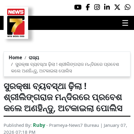
☰
Home
ରାଜ୍ୟ
ସୁରକ୍ଷା ବ୍ୟବସ୍ଥା ଢ଼ିଲା ! ଶ୍ରୀଲିଙ୍ଗରାଜ ମନ୍ଦିରରେ ପ୍ରବେଶ
କଲେ ଅଣହିନ୍ଦୁ, ଅଟକାଇଲା ପୋଲିସ
ସୁରକ୍ଷା ବ୍ୟବସ୍ଥା ଢ଼ିଲା !
ଶ୍ରୀଲିଙ୍ଗରାଜ ମନ୍ଦିରରେ ପ୍ରବେଶ
କଲେ ଅଣହିନ୍ଦୁ, ଅଟକାଇଲା ପୋଲିସ
Ruby
Published By:
- Prameya-News7 Bureau | January 07,
2026 07:18 PM