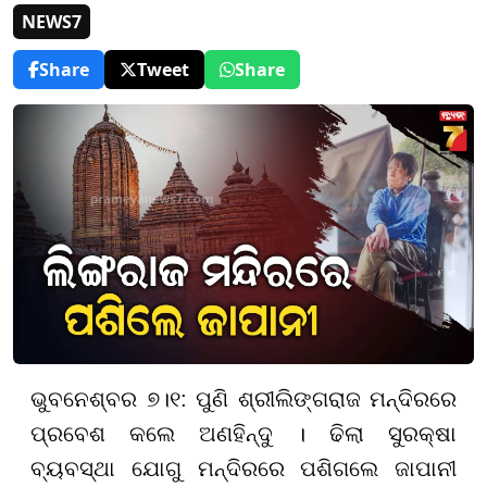
NEWS7
Share
Tweet
Share
ଭୁବନେଶ୍ବର ୭।୧: ପୁଣି ଶ୍ରୀଲିଙ୍ଗରାଜ ମନ୍ଦିରରେ
ପ୍ରବେଶ କଲେ ଅଣହିନ୍ଦୁ । ଢିଲା ସୁରକ୍ଷା
ବ୍ୟବସ୍ଥା ଯୋଗୁ ମନ୍ଦିରରେ ପଶିଗଲେ ଜାପାନୀ