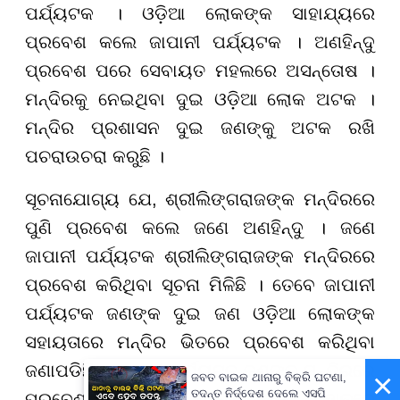
ପର୍ଯ୍ୟଟକ । ଓଡ଼ିଆ ଲୋକଙ୍କ ସାହାଯ୍ୟରେ
ପ୍ରବେଶ କଲେ ଜାପାନୀ ପର୍ଯ୍ୟଟକ । ଅଣହିନ୍ଦୁ
ପ୍ରବେଶ ପରେ ସେବାୟତ ମହଲରେ ଅସନ୍ତୋଷ ।
ମନ୍ଦିରକୁ ନେଇଥିବା ଦୁଇ ଓଡ଼ିଆ ଲୋକ ଅଟକ ।
ମନ୍ଦିର ପ୍ରଶାସନ ଦୁଇ ଜଣଙ୍କୁ ଅଟକ ରଖି
ପଚରାଉଚରା କରୁଛି ।
ସୂଚନାଯୋଗ୍ୟ ଯେ, ଶ୍ରୀଲିଙ୍ଗରାଜଙ୍କ ମନ୍ଦିରରେ
ପୁଣି ପ୍ରବେଶ କଲେ ଜଣେ ଅଣହିନ୍ଦୁ । ଜଣେ
ଜାପାନୀ ପର୍ଯ୍ୟଟକ ଶ୍ରୀଲିଙ୍ଗରାଜଙ୍କ ମନ୍ଦିରରେ
ପ୍ରବେଶ କରିଥିବା ସୂଚନା ମିଳିଛି । ତେବେ ଜାପାନୀ
ପର୍ଯ୍ୟଟକ ଜଣଙ୍କ ଦୁଇ ଜଣ ଓଡ଼ିଆ ଲୋକଙ୍କ
ସହାୟତାରେ ମନ୍ଦିର ଭିତରେ ପ୍ରବେଶ କରିଥିବା
ଜଣାପଡିଛି । ଜାପାନୀ ପର୍ଯ୍ୟଟକ ଜଣଙ୍କ ମନ୍ଦିରରେ
×
ଜବତ ବାଇକ ଥାନାରୁ ବିକ୍ରି ଘଟଣା,
ତଦନ୍ତ ନିର୍ଦ୍ଦେଶ ଦେଲେ ଏସପି
ପ୍ରବେଶ ଜଣେ ସେବାୟତଙ୍କ ହାତରେ