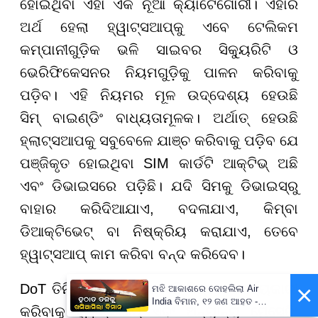
ହୋଇଥିବା ଏହା ଏକ ନୂଆ କ୍ୟାଟେଗୋରୀ। ଏହାର
ଅର୍ଥ ହେଲା ହ୍ୱାଟ୍ସଆପ୍‌କୁ ଏବେ ଟେଲିକମ
କମ୍ପାନୀଗୁଡ଼ିକ ଭଳି ସାଇବର ସିକ୍ୟୁରିଟି ଓ
ଭେରିଫିକେସନର ନିୟମଗୁଡ଼ିକୁ ପାଳନ କରିବାକୁ
ପଡ଼ିବ। ଏହି ନିୟମର ମୂଳ ଉଦ୍ଦେଶ୍ୟ ହେଉଛି
ସିମ୍ ବାଇଣ୍ଡିଂ ବାଧ୍ୟତାମୂଳକ। ଅର୍ଥାତ୍ ହେଉଛି
ହ୍ଲାଟ୍ସଆପକୁ ସବୁବେଳେ ଯାଞ୍ଚ କରିବାକୁ ପଡ଼ିବ ଯେ
ପଞ୍ଜିକୃତ ହୋଇଥିବା SIM କାର୍ଡଟି ଆକ୍ଟିଭ୍ ଅଛି
ଏବଂ ଡିଭାଇସରେ ପଡ଼ିଛି। ଯଦି ସିମକୁ ଡିଭାଇସ୍‌ରୁ
ବାହାର କରିଦିଆଯାଏ, ବଦଳାଯାଏ, କିମ୍ବା
ଡିଆକ୍ଟିଭେଟ୍ ବା ନିଷ୍କ୍ରିୟ କରାଯାଏ, ତେବେ
ହ୍ୱାଟ୍ସଆପ୍ କାମ କରିବା ବନ୍ଦ କରିଦେବ।
×
DoT ତିନି ମାସ ମଧ୍ୟରେ ଏହି ସିଷ୍ଟମ କାର୍ଯ୍ୟକାରୀ
ମଝି ଆକାଶରେ ଦୋହଲିଲା Air
India ବିମାନ, ୧୨ ଜଣ ଆହତ -
କରିବାକୁ ହ୍ୱାଟ୍ସଆପ୍ ଏବଂ ଅନ୍ୟାନ୍ୟ ମେସେଜିଂ
PrameyaNews7