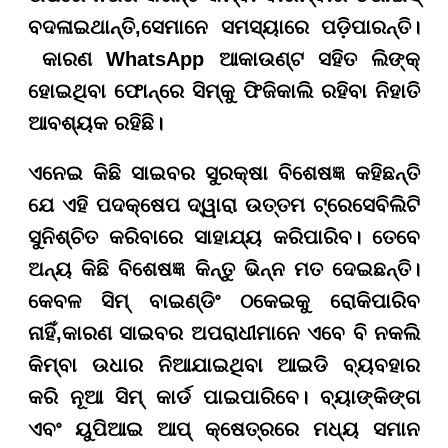
ବଦଳାଇଥାନ୍ତି
,
ସେମାନେ ସମସ୍ୟାରେ ପଡ଼ିପାରନ୍ତି।
କାରଣ
WhatsApp
ଆକାଉଣ୍ଟ ସହିତ ଲିଙ୍କ୍
ହୋଇଥିବା ଫୋନ୍‌ରେ ସିମ୍‌କୁ ଫିଜିକାଲି ରହିବା ନିହାତି
ଆବଶ୍ୟକ ରହିଛି।
ଏନେଇ କିଛି ସାଇବର ସୁରକ୍ଷା
ବିଶେଷଜ୍ଞ କହିଛନ୍ତି
ଯେ ଏହି ପଦକ୍ଷେପ ଦ୍ୱାରା ଉତ୍ତମ ଟ୍ରେସେବିଲିଟି
ସୁନିଶ୍ଚିତ କରିବାରେ ସାହାଯ୍ୟ କରିପାରିବ। ତେବେ
ଅନ୍ୟ କିଛି ବିଶେଷଜ୍ଞ କିନ୍ତୁ ଭିନ୍ନ ମତ ଦେଇଛନ୍ତି।
କେବଳ ସିମ୍ ବାଇଣ୍ଡିଂ ଠକେଇକୁ ରୋକିପାରିବ
ନାହିଁ
,
କାରଣ ସାଇବର ଅପରାଧୀମାନେ ଏବେ ବି ନକଲି
କିମ୍ବା ଉଧାର ନିଆଯାଇଥିବା ଆଇଡି ବ୍ୟବହାର
କରି ନୂଆ ସିମ୍ କାର୍ଡ ପାଇପାରିବେ।
ବ୍ୟାଙ୍କିଙ୍ଗ
ଏବଂ ୟୁପିଆଇ
ଆପ୍ କ୍ଷେତ୍ରରେ ମଧ୍ୟ ସମାନ