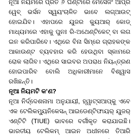
ନୂଆ ନିୟମରେ ପ୍ରତି ୬ ଘଣ୍ଟାରେ ମେସେଜିଂ ଆପ୍‌ର
ୱେବ୍ ଭର୍ସନ ସ୍ୱୟଂଚାଳିତ ଭାବେ ଲଗ୍ଆଉଟ୍
ହୋଇଯିବ। ଏହାପରେ ୟୁଜର କ୍ୟୁଆର୍ କୋଡ୍
ମାଧ୍ୟମରେ ଏହାକୁ ପୁନଃ ରି-ଅଥେଣ୍ଟିକେଟ୍ ବା ଲଗ
ଇନ କରିପାରିବେ। ଏଥିରେ ବିନା ସିମ୍‌ରେ ଗ୍ରାହକଙ୍କ
ଆକାଉଣ୍ଟ ବ୍ୟବହାର କରି ହେଉଥିବା ସ୍କାମରେ
ରୋକ ଲାଗିବ। ଏଥିରେ ସାଇବର ଅପରାଧ ନିୟନ୍ତ୍ରଣ
ହୋଇପାରିବ ବୋଲି ଅଧିକାରୀମାନେ ବିଶ୍ୱାସ
ରଖିଛନ୍ତି।
ନୂଆ ନିୟମଟି କ
’
ଣ
?
ନୂଆ ନିର୍ଦ୍ଦେଶନାମା ଅନୁଯାୟୀ, ହ୍ୱାଟ୍ସଆପ୍‌କୁ ଏବେ
ଏକ ଟେଲିକମ୍ୟୁନିକେସନ୍ ଆଇଡେଣ୍ଟିଫାୟର୍ ୟୁଜର୍
ଏଣ୍ଟିଟି (TIUE) ଭାବରେ ବର୍ଗୀକୃତ କରାଯାଇଛି।
ଭାରତୀୟ ଟେଲିକମ୍ ଆଇନ ଅଧୀନରେ ତିଆରି