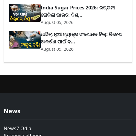
India Sugar Prices 2026: ରପ୍ତାନୀ
ରୋକିଲା ଭାରତ, ବିଶ୍...
August 05, 2026
ଆସିଲା ନୂଆ ଟ୍ୟାକ୍ସ ସଂଶୋଧନ ବିଲ୍: ନିବେଶ
ଆକର୍ଷଣ ପାଇଁ ବ...
August 05, 2026
News
News7 Odia
Prameya-ePaper