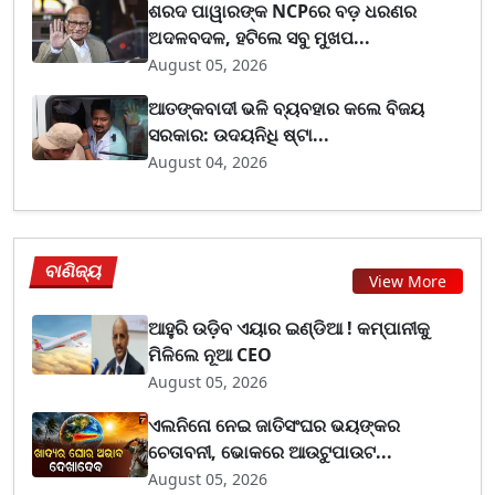
ଶରଦ ପାୱାରଙ୍କ NCPରେ ବଡ଼ ଧରଣର
ଅଦଳବଦଳ, ହଟିଲେ ସବୁ ମୁଖପ...
August 05, 2026
ଆତଙ୍କବାଦୀ ଭଳି ବ୍ୟବହାର କଲେ ବିଜୟ
ସରକାର: ଉଦୟନିଧି ଷ୍ଟା...
August 04, 2026
ବାଣିଜ୍ୟ
View More
ଆହୁରି ଉଡ଼ିବ ଏୟାର ଇଣ୍ଡିଆ ! କମ୍ପାନୀକୁ
ମିଳିଲେ ନୂଆ CEO
August 05, 2026
ଏଲନିନୋ ନେଇ ଜାତିସଂଘର ଭୟଙ୍କର
ଚେତାବନୀ, ଭୋକରେ ଆଉଟୁପାଉଟ...
August 05, 2026