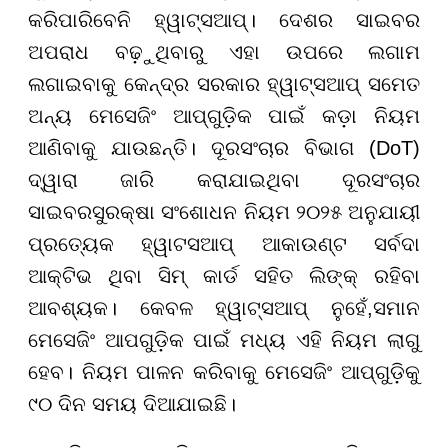
କରିପାରିବେନି ହ୍ୱାଟ୍ସଆପ୍। ଦେଶର ସାଇବର
ଅପରାଧ ବଢ଼ୁଥିବାରୁ ଏହା ଉପରେ ଲଗାମ
ଲଗାଇବାକୁ କେନ୍ଦ୍ର ସରକାର ହ୍ୱାଟ୍ସଆପ୍ ସମେତ
ଅନ୍ୟ ମେସେଜିଂ ଆପ୍‌ଗୁଡ଼ିକ ପାଇଁ କଡ଼ା ନିୟମ
ଆଣିବାକୁ ଯାଉଛନ୍ତି। ଦୂରସଂଚାର ବିଭାଗ (DoT)
ଦ୍ୱାରା ଜାରି କରାଯାଇଥିବା ଦୂରସଂଚାର
ସାଇବରସୁରକ୍ଷା ସଂଶୋଧନ ନିୟମ ୨୦୨୫ ଅନୁଯାୟୀ
ପ୍ରତ୍ୟେକ ହ୍ୱାଟସଆପ୍ ଆକାଉଣ୍ଟ ସର୍ବଦା
ଆକ୍ଟିଭ ଥିବା ସିମ୍ କାର୍ଡ ସହିତ ଲିଙ୍କ୍ ରହିବା
ଆବଶ୍ୟକ। କେବଳ ହ୍ୱାଟ୍ସଆପ୍ ନୁହେଁ,ସମାନ
ମେସେଜିଂ ଆପଗୁଡ଼ିକ ପାଇଁ ମଧ୍ୟ ଏହି ନିୟମ ଲାଗୁ
ହେବ। ନିୟମ ପାଳନ କରିବାକୁ ମେସେଜିଂ ଆପ୍‌ଗୁଡ଼ିକୁ
୯୦ ଦିନ ସମୟ ଦିଆଯାଇଛି।