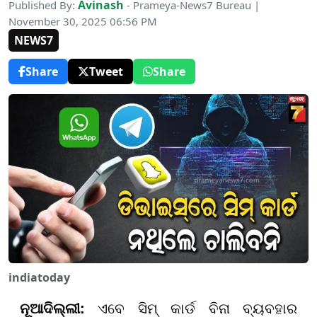
Avinash
Published By:
- Prameya-News7 Bureau |
November 30, 2025 06:56 PM
NEWS7
Share
Tweet
Share
indiatoday
ନୂଆଦିଲ୍ଲୀ:
ଏବେ ସିମ୍ କାର୍ଡ ବିନା ବ୍ୟବହାର