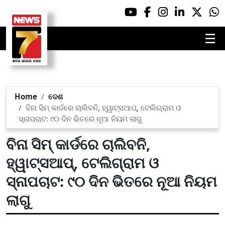
☰
Home
ଦେଶ
ବିନା ସିମ୍‌ କାର୍ଡରେ ଚାଲିବନି, ହ୍ୱାଟ୍ସଆପ୍, ଟେଲିଗ୍ରାମ ଓ
ସ୍ନାପଚାଟ: ୯୦ ଦିନ ଭିତରେ ନୂଆ ନିୟମ ଲାଗୁ
ବିନା ସିମ୍‌ କାର୍ଡରେ ଚାଲିବନି,
ହ୍ୱାଟ୍ସଆପ୍, ଟେଲିଗ୍ରାମ ଓ
ସ୍ନାପଚାଟ: ୯୦ ଦିନ ଭିତରେ ନୂଆ ନିୟମ
ଲାଗୁ