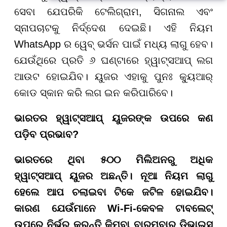
ସେବା ଯେପରିକି ଟେଲିଗ୍ରାମ, ସିଗନାଲ ଏବଂ
ସ୍ନାପଚାଟକୁ ନିର୍ଦ୍ଦେଶ ଦେଇଛି। ଏହି ନିୟମ
WhatsApp ର ୱେବ୍ ଭର୍ସନ ପାଇଁ ମଧ୍ୟ ଲାଗୁ ହେବ।
ଯେଉଁଥିରେ ପ୍ରତି ୬ ଘଣ୍ଟାରେ ହ୍ୱାଟ୍ସଆପ୍ ଲଗ
ଆଉଟ ହୋଇଯିବ। ୟୁଜର ଏହାକୁ ପୁନଃ କ୍ୟୁଆର୍
କୋଡ ସ୍କାନ କରି ଲଗ ଇନ କରିପାରିବେ।
ଭାରତର ହ୍ୱାଟ୍ସଆପ୍ ୟୁଜରଙ୍କ ଉପରେ କଣ
ପଡ଼ିବ ପ୍ରଭାବ
?
ଭାରତରେ ଥିବା ୫୦୦ ମିଲିଅନରୁ ଅଧିକ
ହ୍ୱାଟ୍ସଆପ୍ ୟୁଜର ଅଛନ୍ତି। ନୂଆ ନିୟମ ଲାଗୁ
ହେଲେ ଆପ ଚଲାଇବା ଟିକେ ଜଟିଳ ହୋଇଯିବ।
କାରଣ ଯେଉଁମାନେ
Wi-Fi-
କେବଳ ଟାବଲେଟ୍
ଉପରେ ନିର୍ଭର କରନ୍ତି କିମ୍ବା ବାରମ୍ବାର ଡିଭାଇସ୍