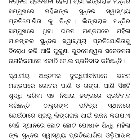
ନଗ୍ନତା ପ୍ରଦର୍ଶନୀ ହେଲା। ଶ୍ରୀ ଲିଙ୍ଗରାଜ ମନ୍ଦିର
ସମ୍ମୁଖରେ ମହିଳାଙ୍କ ସୁନ୍ଦର ସ୍ୱାସ୍ଥ୍ୟ
ପ୍ରତିଯୋଗିତା କୁ ନିନ୍ଦା। ଲିଙ୍ଗରାଜ ମନ୍ଦିର
ସମ୍ମୁଖରେ ଥିବା ଭଜନ ମଣ୍ଡପରେ ମହିଳା
ମାନଙ୍କର ସୁନ୍ଦର ସ୍ୱାସ୍ଥ୍ୟ ପ୍ରତିଯୋଗିତାକୁ
ବିରୋଧ କରି ଆଜି ପୁରୁଣା ଭୁବନେଶ୍ୱର ସଚେତନତା
ନାଗରିକମାନେ ଏକାଠି ହୋଇ ପ୍ରତିବାଦ କରିଛନ୍ତି।
ସ୍ଥାନୀୟ ଅଞ୍ଚଳର ବୁଦ୍ଧିଜୀଵୀମାନେ ଭଜନ
ମଣ୍ଡପରେ ଗୋବର ପାଣି ଓ ଗଙ୍ଗା ପାଣି ସିଞ୍ଚି
ଶୁଦ୍ଧି କରିବା ସହ ନିଆରା ଢଙ୍ଗରେ ପ୍ରତିବାଦ
କରିଛନ୍ତି। ଠାକୁରଙ୍କ ପବିତ୍ର ସ୍ଥାନରେ
ଯେଉଁଠାରେ ପ୍ରଭୁ ଲିଙ୍ଗରାଜ ପାଇଁ ଭଜନ କରାଯାଏ
ସେହି ସ୍ଥାନରେ ଛୋଟ ଛୋଟ ପୋଷାକ ପିନ୍ଧି ମହିଳା
ଙ୍କ ସୁନ୍ଦର ସ୍ୱାସ୍ଥ୍ୟ ପ୍ରତିଯୋଗିତା ଓଡ଼ିଆଙ୍କ