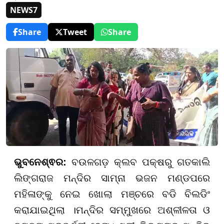
NEWS7
Share
Tweet
Share
ଭୁବନେଶ୍ଵର:
ବଉଳଗଡ଼ କ୍ଲବ ପକ୍ଷରୁ ଗତକାଲି
ଲିଙ୍ଗରାଜ ମନ୍ଦିର ସାମ୍ନା ଭଜନ ମଣ୍ଡପରେ
ମହିଳାଙ୍କୁ ନେଇ ଖୋଲା ମଞ୍ଚରେ ବଡି ବିଲଡିଂ
କରାଯାଇଥିଲା ।ମନ୍ଦିର ସମ୍ମୁଖରେ ଅଶ୍ଳୀଳତା ଓ