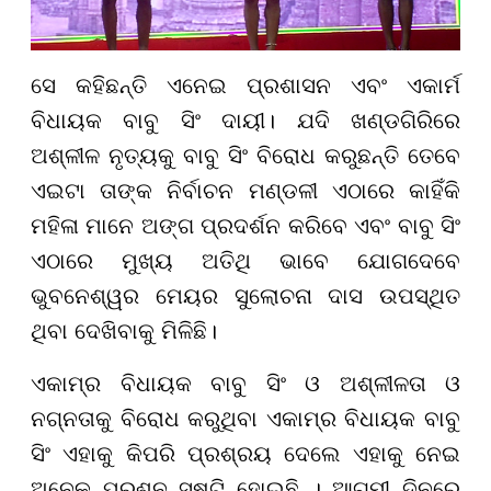
ସେ କହିଛନ୍ତି ଏନେଇ ପ୍ରଶାସନ ଏବଂ ଏକାର୍ମ
ବିଧାୟକ ବାବୁ ସିଂ ଦାୟୀ। ଯଦି ଖଣ୍ଡଗିରିରେ
ଅଶ୍ଳୀଳ ନୃତ୍ୟକୁ ବାବୁ ସିଂ ବିରୋଧ କରୁଛନ୍ତି ତେବେ
ଏଇଟା ତାଙ୍କ ନିର୍ବାଚନ ମଣ୍ଡଳୀ ଏଠାରେ କାହିଁକି
ମହିଳା ମାନେ ଅଙ୍ଗ ପ୍ରଦର୍ଶନ କରିବେ ଏବଂ ବାବୁ ସିଂ
ଏଠାରେ ମୁଖ୍ୟ ଅତିଥି ଭାବେ ଯୋଗଦେବେ
ଭୁବନେଶ୍ୱର ମେୟର ସୁଲୋଚନା ଦାସ ଉପସ୍ଥିତ
ଥିବା ଦେଖିବାକୁ ମିଳିଛି।
ଏକାମ୍ର ବିଧାୟକ ବାବୁ ସିଂ ଓ ଅଶ୍ଳୀଳତା ଓ
ନଗ୍ନତାକୁ ବିରୋଧ କରୁଥିବା ଏକାମ୍ର ବିଧାୟକ ବାବୁ
ସିଂ ଏହାକୁ କିପରି ପ୍ରଶ୍ରୟ ଦେଲେ ଏହାକୁ ନେଇ
ଅନେକ ପ୍ରଶ୍ନ ସୃଷ୍ଟି ହୋଇଛି । ଆଗମୀ ଦିନରେ