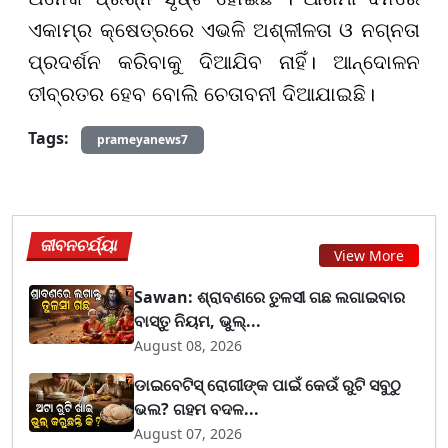
ଏକାମ୍ର କ୍ଷେତ୍ରରେ ଏଭଳି ଅଶ୍ଳୀଳତା ଓ ନଗ୍ନତା
ପ୍ରଦର୍ଶନ କରିବାକୁ ଦିଆଯିବ ନାହିଁ। ଆନ୍ଦୋଳନ
ତୀବ୍ରତର ହେବ ବୋଲି ଚେତାବନୀ ଦିଆଯାଇଛି।
Tags:
prameyanews7
ଜୀବନଚର୍ଯ୍ୟା
View More
Sawan: ଶ୍ରାବଣରେ ତୁଳସୀ ଗଛ ଲଗାଇବାର
ବାସ୍ତୁ ନିୟମ, ଭୁଲ୍...
August 08, 2026
ଡାଇବେଟିସ୍ ରୋଗୀଙ୍କ ପାଇଁ କେଉଁ ରୁଟି ସବୁଠୁ
ଭଲ? ଗହମ ବଦଳ...
August 07, 2026