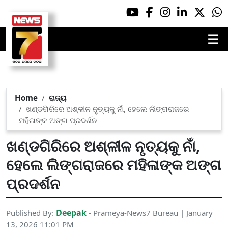
☰
Home
ରାଜ୍ୟ
ଖଣ୍ଡଗିରିରେ ଅଶ୍ଳୀଳ ନୃତ୍ୟକୁ ନାଁ, ହେଲେ ଲିଙ୍ଗରାଜରେ
ମହିଳାଙ୍କ ଅଙ୍ଗ ପ୍ରଦର୍ଶନ
ଖଣ୍ଡଗିରିରେ ଅଶ୍ଳୀଳ ନୃତ୍ୟକୁ ନାଁ,
ହେଲେ ଲିଙ୍ଗରାଜରେ ମହିଳାଙ୍କ ଅଙ୍ଗ
ପ୍ରଦର୍ଶନ
Deepak
Published By:
- Prameya-News7 Bureau | January
13, 2026 11:01 PM