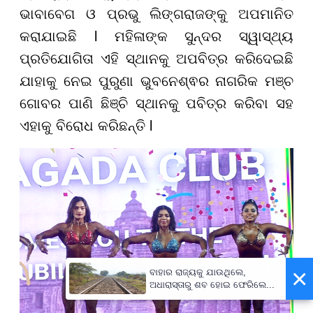
ଭାବାବେଗ ଓ ପ୍ରଭୁ ଲିଙ୍ଗରାଜଙ୍କୁ ଅପମାନିତ
କରାଯାଇଛି l ମହିଳାଙ୍କ ସୁନ୍ଦର ସ୍ୱାସ୍ଥ୍ୟ
ପ୍ରତିଯୋଗିତା ଏହି ସ୍ଥାନକୁ ଅପବିତ୍ର କରିଦେଇଛି
ଯାହାକୁ ନେଇ ପୁରୁଣା ଭୁବନେଶ୍ଵର ନାଗରିକ ମଞ୍ଚ
ଗୋବର ପାଣି ଛିଞ୍ଚି ସ୍ଥାନକୁ ପବିତ୍ର କରିବା ସହ
ଏହାକୁ ବିରୋଧ କରିଛନ୍ତି l
×
ବାହାର ରାଜ୍ୟକୁ ଯାଉଥିଲେ,
ଅଧାରାସ୍ତାରୁ ଶବ ହୋଇ ଫେରିଲେ...