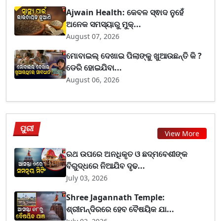
Ajwain Health: କେବଳ ସ୍ଵାଦ ନୁହେଁ
ଅନେକ ସମସ୍ୟାରୁ ମୁକ୍...
August 07, 2026
ମୋବାଇଲ୍ ଦେଖାଇ ପିଲାଙ୍କୁ ଖୁଆଉଛନ୍ତି କି ?
ଡେରି ହୋଇଯିବା...
August 06, 2026
ପୁରୀ
View More
ରଥ ଉପରେ ଅନଧିକୃତ ଓ ଛଦ୍ମବେଶୀଙ୍କ
ବିରୁଦ୍ଧରେ ନିଆଯିବ ଦୃଢ...
July 03, 2026
Shree Jagannath Temple:
ଶ୍ରୀମନ୍ଦିରରେ ହେବ ବୈଷୟିକ ଯା...