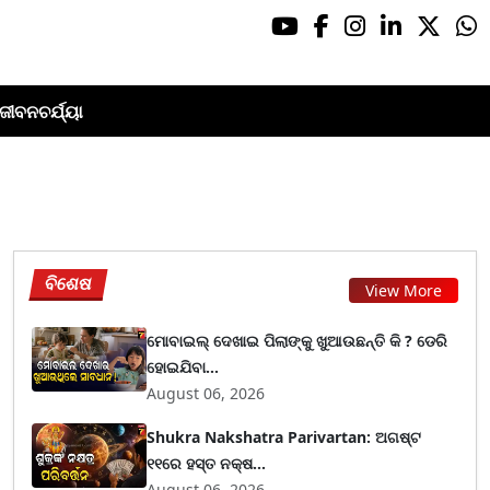
ଜୀବନଚର୍ଯ୍ୟା
ବିଶେଷ
View More
ମୋବାଇଲ୍ ଦେଖାଇ ପିଲାଙ୍କୁ ଖୁଆଉଛନ୍ତି କି ? ଡେରି
ହୋଇଯିବା...
August 06, 2026
Shukra Nakshatra Parivartan: ଅଗଷ୍ଟ
୧୧ରେ ହସ୍ତ ନକ୍ଷ...
August 06, 2026