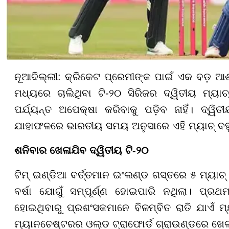
ନୂଆଦିଲ୍ଲୀ: କ୍ରିକେଟ ପ୍ରେମୀଙ୍କ ପାଇଁ ଏକ ବଡ଼ ଆ
ମଧ୍ୟରେ ଚାଲିଥିବା ଟି-୨୦ ସିରିଜର ଦ୍ୱିତୀୟ ମ୍ୟାଚ
ପର୍ଯ୍ୟନ୍ତ ଅପେକ୍ଷା କରିବାକୁ ପଡ଼ିବ ନାହିଁ। ଦ୍ୱି
ଯାହାଫଳରେ ଭାରତୀୟ ସମୟ ଅନୁସାରେ ଏହି ମ୍ୟାଚ୍ ବ
ଶନିବାର ଖେଳାଯିବ ଦ୍ୱିତୀୟ ଟି-୨୦
ଟିମ୍ ଇଣ୍ଡିଆ ବର୍ତ୍ତମାନ ଇଂଲଣ୍ଡ ଗସ୍ତରେ ୫ ମ୍ୟାଚ୍ ବ
ବର୍ଷା ଯୋଗୁଁ ସମ୍ପୂର୍ଣ୍ଣ ହୋଇପାରି ନଥିଲା। ପ
ହୋଇଥିବାରୁ ପ୍ରଶଂସକମାନେ ବିଳମ୍ବିତ ରାତି ଯାଏଁ ମ୍ୟ
ମ୍ୟାନଚେଷ୍ଟରର ଓଲ୍ଡ ଟ୍ରାଫୋର୍ଡ ଗ୍ରାଉଣ୍ଡରେ ଖେଳାଯି