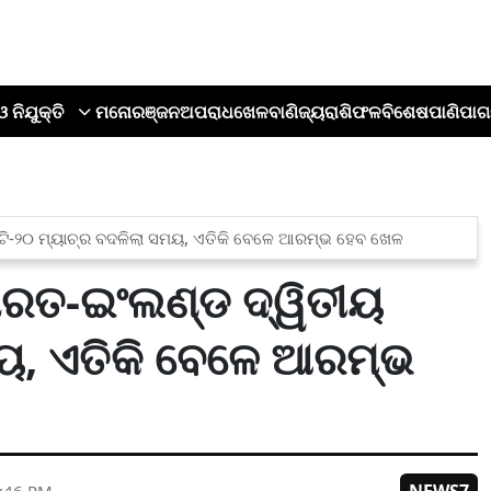
ଓ ନିଯୁକ୍ତି
ମନୋରଞ୍ଜନ
ଅପରାଧ
ଖେଳ
ବାଣିଜ୍ୟ
ରାଶିଫଳ
ବିଶେଷ
ପାଣିପାଗ
ୟ ଟି-୨୦ ମ୍ୟାଚ୍‌ର ବଦଳିଲା ସମୟ, ଏତିକି ବେଳେ ଆରମ୍ଭ ହେବ ଖେଳ
 ଭାରତ-ଇଂଲଣ୍ଡ ଦ୍ୱିତୀୟ
ମୟ, ଏତିକି ବେଳେ ଆରମ୍ଭ