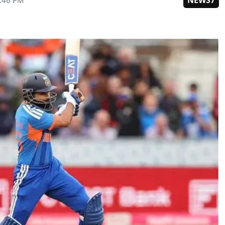
NEWS7
8:46 PM