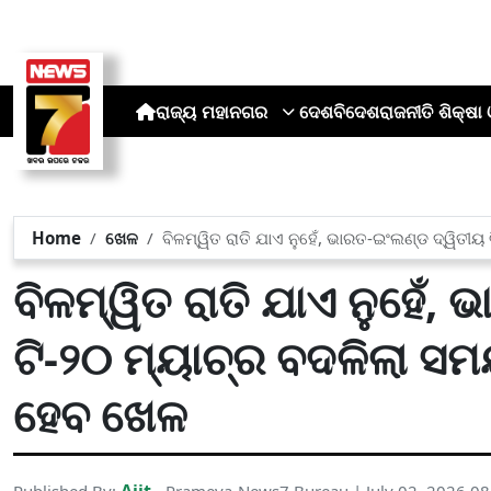
ରାଜ୍ୟ
ମହାନଗର
ଦେଶ
ବିଦେଶ
ରାଜନୀତି
ଶିକ୍ଷା 
Home
ଖେଳ
ବିଳମ୍ୱିତ ରାତି ଯାଏ ନୁହେଁ, ଭାରତ-ଇଂଲଣ୍ଡ ଦ୍ୱିତୀ
ବିଳମ୍ୱିତ ରାତି ଯାଏ ନୁହେଁ,
ଟି-୨୦ ମ୍ୟାଚ୍‌ର ବଦଳିଲା ସ
ହେବ ଖେଳ