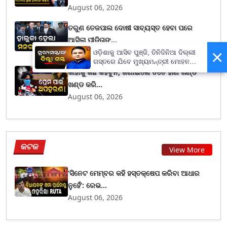
August 06, 2026
ତରୁଣ ତେଜପାଲ ଦୋଷୀ ସାବ୍ୟସ୍ତ ହେବା ପରେ
ଆସିଲା ପୀଡ଼ିତାଙ୍...
×
August 06, 2026
ଓଡ଼ିଶାକୁ ଆସିବ ପୁଞ୍ଜି, ତିନିଦିନିଆ ଦିଲ୍ଲୀ
ଗସ୍ତରେ ଯିବେ ମୁଖ୍ୟମନ୍ତ୍ରୀ ମୋହନ
ମାଝୀ
କାହାକୁ କିଛି କହିବୁନି, ଜଣାଇଲେ ତତେ ହାଣି ଖଣ୍ଡ
ଖଣ୍ଡ କରି...
August 06, 2026
କଟକ
View More
‘ସିନେଟ ମେମ୍ବର କହି ହସ୍ତକ୍ଷେପ କରିବା ଆଧାର
ନୁହେଁ’: ରେଭ...
August 06, 2026