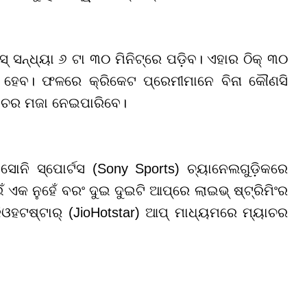
 ସନ୍ଧ୍ୟା ୬ ଟା ୩୦ ମିନିଟ୍ରେ ପଡ଼ିବ। ଏହାର ଠିକ୍ ୩୦
ଭ ହେବ। ଫଳରେ କ୍ରିକେଟ ପ୍ରେମୀମାନେ ବିନା କୌଣସି
ୟାଚର ମଜା ନେଇପାରିବେ।
ସୋନି ସ୍ପୋର୍ଟସ (Sony Sports) ଚ୍ୟାନେଲଗୁଡ଼ିକରେ
ଏକ ନୁହେଁ ବରଂ ଦୁଇ ଦୁଇଟି ଆପ୍ରେ ଲାଇଭ୍ ଷ୍ଟ୍ରିମିଂର
ଜିଓହଟଷ୍ଟାର୍ (JioHotstar) ଆପ୍ ମାଧ୍ୟମରେ ମ୍ୟାଚର