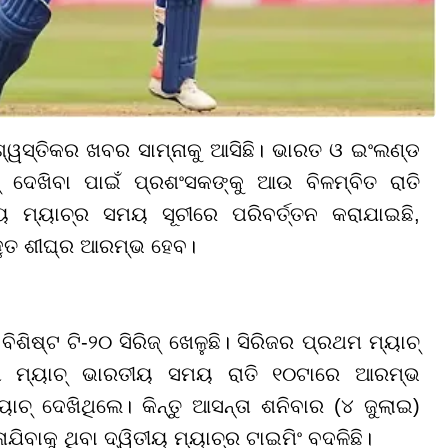
ଶ୍ୱସ୍ତିକର ଖବର ସାମ୍ନାକୁ ଆସିଛି। ଭାରତ ଓ ଇଂଲଣ୍ଡ
୍ ଦେଖିବା ପାଇଁ ପ୍ରଶଂସକଙ୍କୁ ଆଉ ବିଳମ୍ବିତ ରାତି
ତୀୟ ମ୍ୟାଚ୍ର ସମୟ ସୂଚୀରେ ପରିବର୍ତ୍ତନ କରାଯାଇଛି,
ହୁତ ଶୀଘ୍ର ଆରମ୍ଭ ହେବ।
ିଶିଷ୍ଟ ଟି-୨୦ ସିରିଜ୍ ଖେଳୁଛି। ସିରିଜର ପ୍ରଥମ ମ୍ୟାଚ୍
୍ରଥମ ମ୍ୟାଚ୍ ଭାରତୀୟ ସମୟ ରାତି ୧୦ଟାରେ ଆରମ୍ଭ
ାଚ୍ ଦେଖିଥିଲେ। କିନ୍ତୁ ଆସନ୍ତା ଶନିବାର (୪ ଜୁଲାଇ)
ବାକୁ ଥିବା ଦ୍ୱିତୀୟ ମ୍ୟାଚ୍ର ଟାଇମିଂ ବଦଳିଛି।