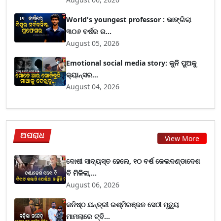
World's youngest professor : ଭାଙ୍ଗିଲା
୩୦୬ ବର୍ଷର ର...
August 05, 2026
Emotional social media story: କୁନି ପୁଅକୁ
କ୍ୟାନ୍ସର...
August 04, 2026
ଅପରାଧ
View More
ଦୋଷୀ ସାବ୍ୟସ୍ତ ହେଲେ, ୧୦ ବର୍ଷ ଜେଲଦଣ୍ଡାଦେଶ
ବି ମିଳିଲା,...
August 06, 2026
କନିଷ୍ଠ ଯନ୍ତ୍ରୀ ରଶ୍ମିରଞ୍ଜନ ସେଠୀ ମୃତ୍ୟୁ
ମାମଲାରେ ଟ୍ବି...