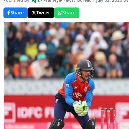
Ajit
Published By:
- Prameya-News7 Bureau | July 02, 2026 0
Share
Tweet
Share