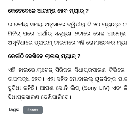
କେତେବେଳେ ଆରମ୍ଭ ହେବ ମ୍ୟାଚ୍ ?
ଭାରତୀୟ ସମୟ ଅନୁସାରେ ଦ୍ୱିତୀୟ ଟି-୨୦ ମ୍ୟାଚ୍ର ଟସ୍
ମିନିଟ୍ ପରେ ଅର୍ଥାତ୍ ସନ୍ଧ୍ୟା ୭ଟାରେ ଖେଳ ଆରମ୍
ଅସୁବିଧାରେ ପ୍ରାଇମ୍ ଟାଇମରେ ଏହି ରୋମାଞ୍ଚକର ମ୍
କେଉଁଠି ଦେଖିବେ ଲାଇଭ୍ ମ୍ୟାଚ୍ ?
ଏହି ହାଇଭୋଲ୍ଟେଜ୍ ସିରିଜର ସିଧାପ୍ରସାରଣ ଟିଭିରେ 
ଉପଲବ୍ଧ ହେବ। ଏହା ସହିତ ମୋବାଇଲ୍ ୟୁଜର୍ସଙ୍କ ପାଇଁ 
ସୁବିଧା ରହିଛି। ଆପଣ ସୋନି ଲିଭ୍ (Sony LIV) ଏବଂ 
ସିଧାପ୍ରସାରଣ ଦେଖିପାରିବେ।
Tags:
Sports