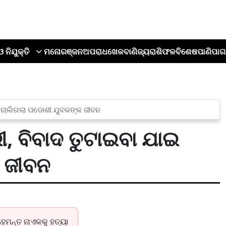
ଓ ନିଯୁକ୍ତି
ମନୋରଞ୍ଜନ
ଅପରାଧ
ଖେଳ
ବାଣିଜ୍ୟ
ରାଶିଫଳ
ବିଶେଷ
ପାଣିପାଗ
ାଇ ଚାଲିଗଲା ପଡୋଶୀ ଯୁବକଙ୍କ ଜୀବନ
ରୀ, ବିବାଦ ତୁଟାଇବା ଯାଇ
କ ଜୀବନ
ହେମନ୍ତ ନାଏକକୁ ହତ୍ୟା