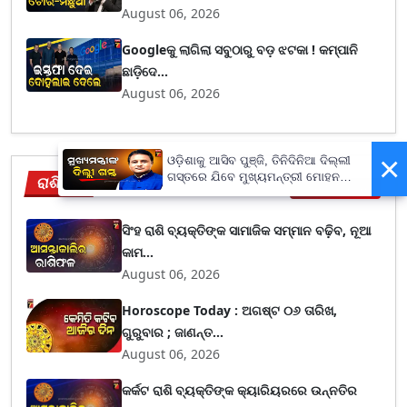
August 06, 2026
Googleକୁ ଲାଗିଲା ସବୁଠାରୁ ବଡ଼ ଝଟକା ! କମ୍ପାନି
ଛାଡ଼ିଦେ...
August 06, 2026
×
ଓଡ଼ିଶାକୁ ଆସିବ ପୁଞ୍ଜି, ତିନିଦିନିଆ ଦିଲ୍ଲୀ
ଗସ୍ତରେ ଯିବେ ମୁଖ୍ୟମନ୍ତ୍ରୀ ମୋହନ
ରାଶିଫଳ
View More
ମାଝୀ
ସିଂହ ରାଶି ବ୍ୟକ୍ତିଙ୍କ ସାମାଜିକ ସମ୍ମାନ ବଢ଼ିବ, ନୂଆ
କାମ...
August 06, 2026
Horoscope Today : ଅଗଷ୍ଟ ୦୬ ତାରିଖ,
ଗୁରୁବାର ; ଜାଣନ୍ତ...
August 06, 2026
କର୍କଟ ରାଶି ବ୍ୟକ୍ତିଙ୍କ କ୍ୟାରିୟରରେ ଉନ୍ନତିର