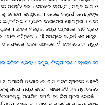
ରେ ପହଞ୍ଚିଥିଲେ । ସେଠାରେ ହେମନ୍ତ , ତାଙ୍କ ଭାଇ ଓ
ବାକୁ ଚେଷ୍ଟା କରିଥିଲେ । ହେଲେ କନ୍ଦର୍ପ ହେମନ୍ତଙ୍କ
 କନ୍ଦର୍ପଙ୍କ ମଧ୍ୟରେ ଠେଲାପେଲା ହୋଇଥିଲା । ପରେ
ିଥିଲେ । ହେଲେ ମିଳିଥିବା ତଥ୍ୟ ଅନୁସାରେ, ରାତି ପ୍ରାୟ
 ଏକାକୀ ବସିଥିଲେ । ଏହି ସମୟରେ କନ୍ଦର୍ପ ଏକ ଧାରୁଆ
 ଯାହାଫଳରେ ଘଟଣାସ୍ଥଳରେ ହିଁ ହେମନ୍ତଙ୍କ ମୃତ୍ୟୁ
ାଲ କରିବେ ଶ୍ରଦ୍ଧା କପୁର, ଫିଲ୍ମ 'ଇଥା' ହୋଇପାରେ
 ଆଇଆଇସି ଯଶୋବନ୍ତୀ ବାଗ୍ ଘଟଣାସ୍ଥଳରେ ପହଞ୍ଚି
ଙ୍କୁ ଗିରଫ ମଧ୍ୟ କରିଛି । ସାଇଣ୍ଟିଫିକ୍ ଟିମ୍ର ତଦନ୍ତ
ିତ୍ସାଳୟକୁ ପଠାଯିବ ବୋଲି ପୋଲିସ ସୂଚନା ଦେଇଛି ।
ମୃତ୍ୟୁ ହୋଇଥିଲା । ଆସନ୍ତା ୬ ତାରିଖରେ ହେମନ୍ତଙ୍କ