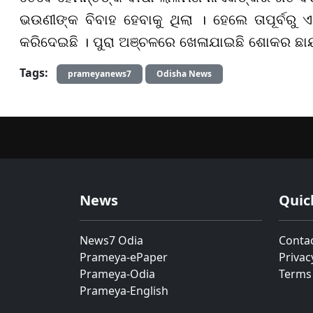
ଭଉଣୀଙ୍କ ବିବାହ ହେବାକୁ ଥିଲା । ହେଲେ ତାପୂର୍ବରୁ 
କରିଦେଇଛି । ପୁରା ଅଞ୍ଚଳରେ ଖେଳାଯାଇଛି ଶୋକର ଛାୟ
Tags:
prameyanews7
Odisha News
News
Quic
News7 Odia
Conta
Prameya-ePaper
Privac
Prameya-Odia
Terms
Prameya-English