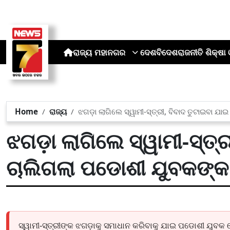
ରାଜ୍ୟ
ମହାନଗର
ଦେଶ
ବିଦେଶ
ରାଜନୀତି
ଶିକ୍ଷା 
Home
ରାଜ୍ୟ
ଝଗଡ଼ା ଲାଗିଲେ ସ୍ୱାମୀ-ସ୍ତ୍ରୀ, ବିବାଦ ତୁଟାଇବା ଯ
ଝଗଡ଼ା ଲାଗିଲେ ସ୍ୱାମୀ-ସ୍ତ୍
ଚାଲିଗଲା ପଡୋଶୀ ଯୁବକଙ୍
ସ୍ୱାମୀ-ସ୍ତ୍ରୀଙ୍କ ଝଗଡ଼ାକୁ ସମାଧାନ କରିବାକୁ ଯାଇ ପଡୋଶୀ ଯୁବକ 