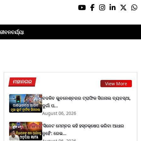
ଜୀବନଚର୍ଯ୍ୟା
ମହାନଗର
View More
ବଦଳିବ ଭୁବନେଶ୍ବରର ଟ୍ରାଫିକ ସିଗନାଲ ବ୍ୟବସ୍ଥା,
ଦୁର୍ଗା ପ...
August 06, 2026
‘ସିନେଟ ମେମ୍ବର କହି ହସ୍ତକ୍ଷେପ କରିବା ଆଧାର
ନୁହେଁ’: ରେଭ...
August 06, 2026