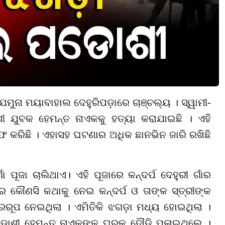
ଯମୁନା ମୟାବାହାଲ ଦେହୁରିପଡ଼ାରେ ଚାଞ୍ଚଲ୍ୟ । ସ୍ୱାମୀ-
ଶୀ ଯୁବକ ହେମନ୍ତ ନାଏକକୁ ହତ୍ୟା କରାଯାଇଛି । ଏହି
ରଫ କରିଛି । ଏହାସହ ଘଟଣାର ଅଧିକ ଛାନଭିନ ଜାରି ରଖିଛି
 ପୂଜା ଚାଲିଥାଏ। ଏହି ପୂଜାରେ କନ୍ଦର୍ପ ଦେହୁରୀ ଗାଁର
େ କୌଣସି କଥାକୁ ନେଇ କନ୍ଦର୍ପ ଓ ତାଙ୍କ ସ୍ତ୍ରୀଙ୍କ
ରୂପ ନେଇଥିଲା । ଏମିତିକି ଝଗଡ଼ା ମଧ୍ୟ ହୋଇଥିଲା ।
ପଡୋଶୀ ହେମନ୍ତ ନାଏକଙ୍କ ଘରକୁ ଦୌଡି ପଳାଇଥିଲେ ।