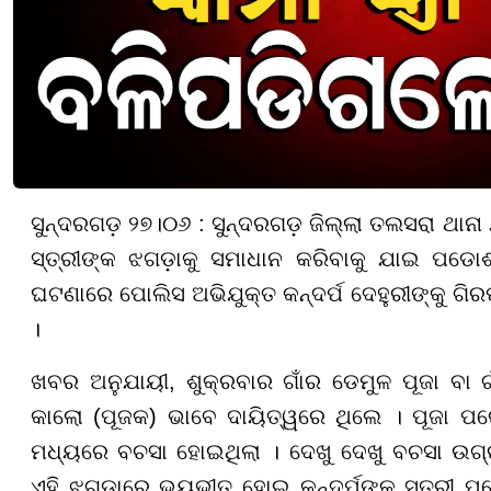
ସୁନ୍ଦରଗଡ଼ ୨୭।୦୬ : ସୁନ୍ଦରଗଡ଼ ଜିଲ୍ଲା ତଲସରା ଥାନା 
ସ୍ତ୍ରୀଙ୍କ ଝଗଡ଼ାକୁ ସମାଧାନ କରିବାକୁ ଯାଇ ପଡୋ
ଘଟଣାରେ ପୋଲିସ ଅଭିଯୁକ୍ତ କନ୍ଦର୍ପ ଦେହୁରୀଙ୍କୁ ଗି
।
ଖବର ଅନୁଯାୟୀ, ଶୁକ୍ରବାର ଗାଁର ଡେମୁଳ ପୂଜା ବା ଗାଁ
କାଲୋ (ପୂଜକ) ଭାବେ ଦାୟିତ୍ୱରେ ଥିଲେ । ପୂଜା ପର
ମଧ୍ୟରେ ବଚସା ହୋଇଥିଲା । ଦେଖୁ ଦେଖୁ ବଚସା ଉଗ୍ର
ଏହି ଝଗଡ଼ାରେ ଭୟଭୀତ ହୋଇ କନ୍ଦର୍ପଙ୍କ ସ୍ତ୍ରୀ 