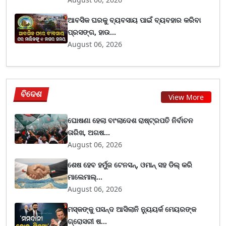
ଆବସିକ ଘରକୁ ବ୍ୟବସାୟ ପାଇଁ ବ୍ୟବହାର କରିବା
ପ୍ରସଙ୍ଗ, ହାଉ...
August 06, 2026
ବିଦେଶ
View More
ଘୋଷଣା ହେଲା ବାଂଲାଦେଶ ରାଷ୍ଟ୍ରପତି ନିର୍ବାଚନ
ତାରିଖ, ଅଗଷ...
August 06, 2026
ଶେଷ ହେବ ହର୍ମୁଜ ଟେନସନ୍, ଓମାନ୍ ସହ ଡିଲ୍ କରି
ମାଲେମାଲ୍...
August 06, 2026
ମସ୍କଙ୍କୁ ପସନ୍ଦ ଆସିଲାନି ନ୍ୟୁୟର୍କ ମେୟରଙ୍କ
ଗ୍ରୋସରୀ ଷ...