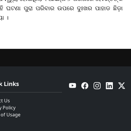
ଏହି ଘଟଣା ପୁରା ପରିବାର ଉପରେ ଦୁଃଖର ପାହାଡ ଛିଡ଼ା
ା ।
k Links
YouTube
Facebook
Instagram
Linkedin
Twitt
ct Us
y Policy
 of Usage