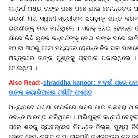
କନ୍ଦର୍ପ ମଧ୍ୟ ତାଙ୍କ ପଛେ ପଛେ ଯାଇ ହେମନ୍ତଙ୍କ ଘ
ଭଉଣୀ ମିଶି ସ୍ୱାମୀ-ସ୍ତ୍ରୀଙ୍କ ଝଗଡ଼ାକୁ ଶାନ୍ତ କରି
ଭଉଣୀଙ୍କୁ ମାଡ ମାରିଥିଲେ । ଏହାକୁ ନେଇ ହେମନ୍ତ ଓ
ଗାଁରେ କିଛି ଯୁବକ କନ୍ଦର୍ପଙ୍କୁ ନେଇ ତାଙ୍କ ଘରେ ଛାଡ
୧୦ ଟା ୩୦ରୁ ୧୧ଟା ମଧ୍ୟରେ ହେମନ୍ତ ନିଜ ଘର ପାଖରେ
ଅସ୍ତ୍ରରେ ତାଙ୍କ ମୁଣ୍ଡକୁ ପ୍ରହାର ପକାଇଥିଲେ ।
ହୋଇଥିଲା ।
Also Read:-
shraddha kapoor: ୨ ବର୍ଷ ପରେ ଧମ
ତାଙ୍କ କ୍ୟାରିଅରର ଟର୍ଣ୍ଣିଂ ପଏଣ୍ଟ
ଅନ୍ୟପଟେ ଘଟଣା ସଂପର୍କରେ ଖବର ପାଇ ତଲସରା ଥାନା
ତଦନ୍ତ ଆରମ୍ଭ କରିଥିଲେ । ଅଭିଯୁକ୍ତ କନ୍ଦର୍ପ ଦେହୁରୀ
ପରେ ଶବକୁ ବ୍ୟବଚ୍ଛେଦ ନିମନ୍ତେ ଜିଲ୍ଲା ମୁଖ୍ୟ ଚିକ
ତେବେ ହେମନ୍ତଙ୍କ ବାପା ଲାଳମଣି ନାଏକଙ୍କର ଗତ ବର୍ଷ 