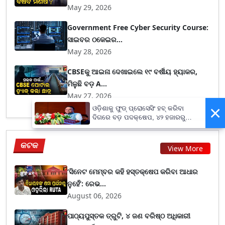
May 29, 2026
Government Free Cyber Security Course:
ସାଇବର ଠକେଇର...
May 28, 2026
CBSEକୁ ଆଇନା ଦେଖାଇଲେ ୧୯ ବର୍ଷୀୟ ହ୍ୟାକର,
ମିଳୁଛି ବଡ଼ A...
May 27, 2026
×
ଓଡ଼ିଶାକୁ ଫୁଡ୍ ପ୍ରୋସେସିଂ ହବ୍ କରିବା
ଦିଗରେ ବଡ଼ ପଦକ୍ଷେପ, ୪୨ ହଜାରରୁ
ଅଧିକ ନିଯୁକ୍ତି ସୁଯୋଗ
କଟକ
View More
‘ସିନେଟ ମେମ୍ବର କହି ହସ୍ତକ୍ଷେପ କରିବା ଆଧାର
ନୁହେଁ’: ରେଭ...
August 06, 2026
ପାଠ୍ୟପୁସ୍ତକ ତ୍ରୁଟି, ୪ ଜଣ ବରିଷ୍ଠ ଅଧିକାରୀ