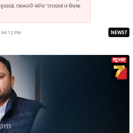
ନୁଯାୟୀ, ଆରଜେଡି ସର୍ବଦା ‘ଅପରାଧୀ ଓ ଶିକ୍ଷା
NEWS7
 04:12 PM