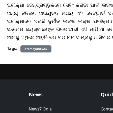
ପରୀକ୍ଷା କେନ୍ଦ୍ରଗୁଡ଼ିକରେ ସେଟିଂ କରିବା ପାଇଁ ଲକ
ଅନ୍ୟ ତିନିଜଣ ଅଭିଯୁକ୍ତ ମଧ୍ୟ ଏହି ନେଟୱାର୍କ
ପରୀକ୍ଷାରେ ଏଭଳି ଦୁର୍ନୀତି ଲକ୍ଷ ଲକ୍ଷ ପରୀକ୍ଷାର
ସନ୍ତୋଷ ଜୟସ୍ବାଲଙ୍କ ଗିରଫଦାରୀ ଏହି ମାଫିଆ ନ
ଆଗକୁ ଏଥିରେ ଆହୁରି ବଡ଼ ବଡ଼ ନାମ ସାମ୍ନାକୁ ଆସିବାର 
Tags:
prameyanews7
News
Quic
News7 Odia
Conta