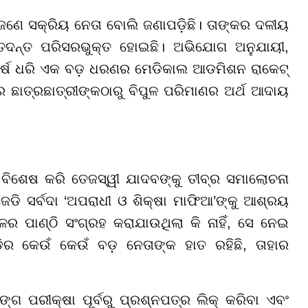
ଣେ ସକ୍ରିୟ ନେତା ବୋଲି ଜଣାପଡ଼ିଛି। ତାଙ୍କର ଦଳୀୟ
ତଦନ୍ତ ପରିସରଭୁକ୍ତ ହୋଇଛି। ଅଭିଯୋଗ ଅନୁଯାୟୀ,
 ବର୍ଷ ଧରି ଏକ ବଡ଼ ଧରଣର ମେଡିକାଲ ଆଡମିଶନ ରାକେଟ୍
 ଛାତ୍ରଛାତ୍ରୀଙ୍କଠାରୁ ବିପୁଳ ପରିମାଣର ଅର୍ଥ ଆଦାୟ
 ବିଶେଷ କରି ତେଜସ୍ୱୀ ଯାଦବଙ୍କୁ ତୀବ୍ର ସମାଲୋଚନା
େଡି ସର୍ବଦା ‘ଅପରାଧୀ ଓ ଶିକ୍ଷା ମାଫିଆ’ଙ୍କୁ ଆଶ୍ରୟ
ପାଣ୍ଠି ସଂଗ୍ରହ କରାଯାଉଥିଲା କି ନାହିଁ, ସେ ନେଇ
ର କେଉଁ କେଉଁ ବଡ଼ ନେତାଙ୍କ ହାତ ରହିଛି, ତାହାର
ଙ୍ଗ ପରୀକ୍ଷା ପୂର୍ବରୁ ପ୍ରଶ୍ନପତ୍ର ଲିକ୍ କରିବା ଏବଂ