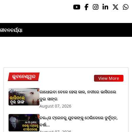
ଜୀବନଚର୍ଯ୍ୟା
ଭୁବନେଶ୍ୱର
View More
ଗାଧୋଇବା ବେଳେ ହେଲା କାଳ, ନଦୀରେ ଭାସିଗଲେ
ଦୁଇ ସାଙ୍ଗ
August 07, 2026
ଚଳନ୍ତା ଟ୍ରେନରୁ ଯୁବକଙ୍କୁ ଠେଲିଦେଲେ ଦୁର୍ବୃତ୍ତ,
ବର୍ଷା...
August 07, 2026