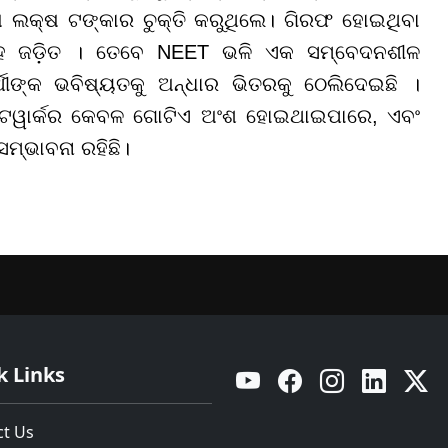
୍ଷ ଲକ୍ଷ ଟଙ୍କାର ଚୁକ୍ତି କରୁଥିଲେ। ଗିରଫ ହୋଇଥିବା
 ସହ ଜଡ଼ିତ । ତେବେ NEET ଭଳି ଏକ ସମ୍ବେଦନଶୀଳ
୍ଥୀଙ୍କ ଭବିଷ୍ୟତକୁ ଅନ୍ଧାର ଭିତରକୁ ଠେଲିଦେଇଛି ।
େଟୱାର୍କର କେବଳ ଗୋଟିଏ ଅଂଶ ହୋଇଥାଇପାରେ, ଏବଂ
ସମ୍ଭାବନା ରହିଛି।
k Links
YouTube
Facebook
Instagram
Linkedin
Twitt
ct Us