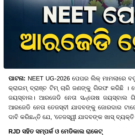
ପାଟନା:
NEET UG-2026 ପେପର ଲିକ୍ ମାମଲାରେ ବଡ଼ ଖ
କ୍ରାଇମ୍ ବ୍ରାଞ୍ଚ ଟିମ୍ ଚାରି ଜଣଙ୍କୁ ଗିରଫ କରିଛି
ଜୟସ୍ବାଲ। ଆରଜେଡି ନେତା ସନ୍ତୋଷ ଜୟସ୍ବାଲ ଗି
ଆରଜେଡି ନେତା ତେଜସ୍ବୀ ଯାଦବଙ୍କୁ ଜୋରଦାର ଟାର୍ଗେଟ
ଦାବି କରିଛନ୍ତି ଯେ, ‘ତେଜସ୍ୱୀ ଯାଦବଙ୍କ ଖାସ୍ ବ୍ୟକ
RJD ସହିତ ସମ୍ପର୍କ ଓ ମେଡିକାଲ ରାକେଟ୍‌