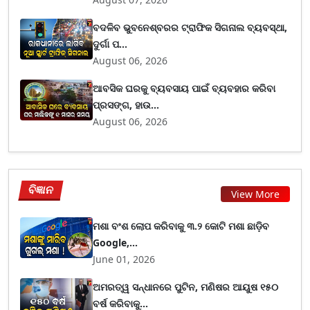
ବଦଳିବ ଭୁବନେଶ୍ବରର ଟ୍ରାଫିକ ସିଗନାଲ ବ୍ୟବସ୍ଥା,
ଦୁର୍ଗା ପ...
August 06, 2026
ଆବସିକ ଘରକୁ ବ୍ୟବସାୟ ପାଇଁ ବ୍ୟବହାର କରିବା
ପ୍ରସଙ୍ଗ, ହାଉ...
August 06, 2026
ବିଜ୍ଞାନ
View More
ମଶା ବଂଶ ଲୋପ କରିବାକୁ ୩.୨ କୋଟି ମଶା ଛାଡ଼ିବ
Google,...
June 01, 2026
ଅମରତ୍ୱ ସନ୍ଧାନରେ ପୁଟିନ, ମଣିଷର ଆୟୁଷ ୧୫୦
ବର୍ଷ କରିବାକୁ...