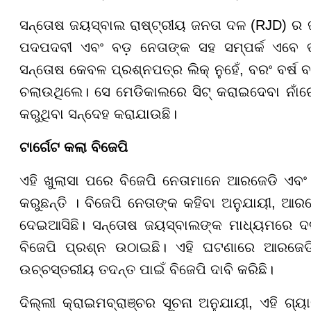
ସନ୍ତୋଷ ଜୟସ୍ବାଲ ରାଷ୍ଟ୍ରୀୟ ଜନତା ଦଳ (RJD) ର ଜ
ପଦପଦବୀ ଏବଂ ବଡ଼ ନେତାଙ୍କ ସହ ସମ୍ପର୍କ ଏବେ 
ସନ୍ତୋଷ କେବଳ ପ୍ରଶ୍ନପତ୍ର ଲିକ୍ ନୁହେଁ, ବରଂ ବର୍ଷ
ଚଲାଉଥିଲେ। ସେ ମେଡିକାଲରେ ସିଟ୍ କରାଇଦେବା ନାଁରେ
କରୁଥିବା ସନ୍ଦେହ କରାଯାଉଛି।
ଟାର୍ଗେଟ କଲା ବିଜେପି
ଏହି ଖୁଲାସା ପରେ ବିଜେପି ନେତାମାନେ ଆରଜେଡି ଏବଂ
କରୁଛନ୍ତି । ବିଜେପି ନେତାଙ୍କ କହିବା ଅନୁଯାୟୀ, ଆରଜ
ଦେଇଆସିଛି। ସନ୍ତୋଷ ଜୟସ୍ବାଲଙ୍କ ମାଧ୍ୟମରେ ଦଳର 
ବିଜେପି ପ୍ରଶ୍ନ ଉଠାଇଛି। ଏହି ଘଟଣାରେ ଆରଜେଡି
ଉଚ୍ଚସ୍ତରୀୟ ତଦନ୍ତ ପାଇଁ ବିଜେପି ଦାବି କରିଛି।
ଦିଲ୍ଲୀ କ୍ରାଇମବ୍ରାଞ୍ଚର ସୂଚନା ଅନୁଯାୟୀ, ଏହି ଗ୍ୟା