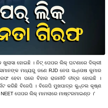
ୁଲାସା ହୋଇଛି । ନିଟ୍ ପେପର ଲିକ୍ ଘଟଣାରେ ଦିଲ୍ଲୀ
 । ସେମାନଙ୍କ ମଧ୍ୟରୁ ଜଣେ RJD ନେତା ସନ୍ତୋଷ କୁମାର
ରଫ ହେବା ପରେ ବିହାର ରାଜନୀତି ତୀବ୍ର ହୋଇଛି ।
 କରିଛି ବିଜେପି । ବିଜେପି ମୁଖପାତ୍ର କୁନ୍ତଲ କୃଷ୍ଣ
୍ତି NEET ପେପର ଲିକ୍ ମାମଲାରେ ମାଷ୍ଟରମାଇଣ୍ଡ ।’