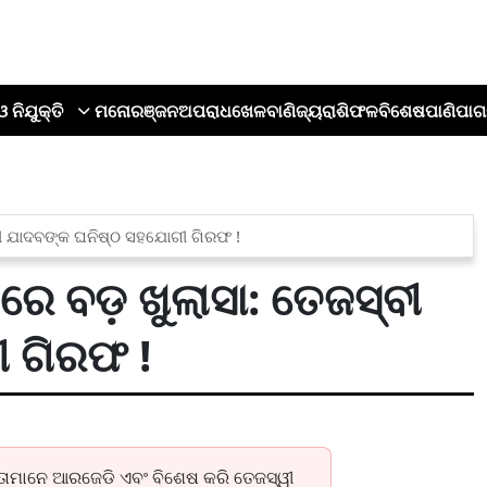
ଓ ନିଯୁକ୍ତି
ମନୋରଞ୍ଜନ
ଅପରାଧ
ଖେଳ
ବାଣିଜ୍ୟ
ରାଶିଫଳ
ବିଶେଷ
ପାଣିପାଗ
ୀ ଯାଦବଙ୍କ ଘନିଷ୍ଠ ସହଯୋଗୀ ଗିରଫ !
େ ବଡ଼ ଖୁଲାସା: ତେଜସ୍ବୀ
ୀ ଗିରଫ !
ନେତାମାନେ ଆରଜେଡି ଏବଂ ବିଶେଷ କରି ତେଜସ୍ୱୀ