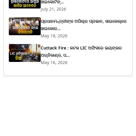
ହାଇକୋର୍ଟଙ୍...
July 21, 2026
ପ୍ରଧାନମନ୍ତ୍ରୀଙ୍କ ଅପିଲ୍‌ର ପ୍ରଭାବ, ସାଇକେଲ୍‌ରେ
ହାଇକୋର...
May 18, 2026
Cuttack Fire : କଟକ LIC ଅଫିସରେ ଭୟଙ୍କର
ଅଗ୍ନିକାଣ୍ଡ, ପ...
May 16, 2026