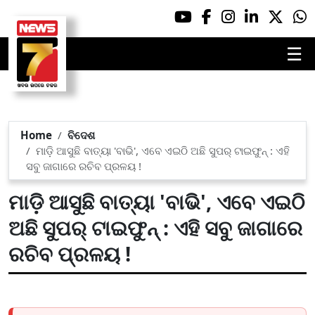
☰
Home
ବିଦେଶ
ମାଡ଼ି ଆସୁଛି ବାତ୍ୟା 'ବାଭି', ଏବେ ଏଇଠି ଅଛି ସୁପର୍ ଟାଇଫୁନ୍ : ଏହି
ସବୁ ଜାଗାରେ ରଚିବ ପ୍ରଳୟ !
ମାଡ଼ି ଆସୁଛି ବାତ୍ୟା 'ବାଭି', ଏବେ ଏଇଠି
ଅଛି ସୁପର୍ ଟାଇଫୁନ୍ : ଏହି ସବୁ ଜାଗାରେ
ରଚିବ ପ୍ରଳୟ !