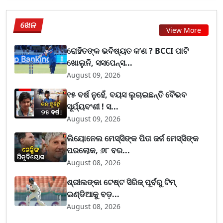
ଖେଳ
View More
ରୋହିତଙ୍କ ଭବିଷ୍ୟତ କ’ଣ ? BCCI ପାଟି
ଖୋଲୁନି, ସସପେନ୍ସ...
August 09, 2026
୧୫ ବର୍ଷ ନୁହେଁ, ବୟସ ଲୁଚାଇଛନ୍ତି ବୈଭବ
ସୂର୍ଯ୍ୟବଂଶୀ ! ସ...
August 09, 2026
ଲିୟୋନେଲ ମେସ୍ସିଙ୍କ ପିତା ଜର୍ଜ ମେସ୍ସିଙ୍କ
ପରଲୋକ, ୬୮ ବର...
August 08, 2026
ଶ୍ରୀଲଙ୍କା ଟେଷ୍ଟ ସିରିଜ୍‌ ପୂର୍ବରୁ ଟିମ୍‌
ଇଣ୍ଡିଆକୁ ବଡ଼...
August 08, 2026