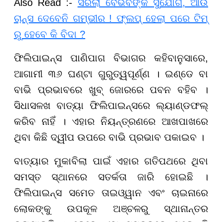
Also Read :-
ସରିଲା ବୈଭବଙ୍କ ସୁଯୋଗ, ଆଉ
ଚାନ୍ସ ଦେବେନି ଗମ୍ଭୀର ! ଫ୍ଲପ୍ ହେଲା ପରେ ଟିମ୍
ରୁ ହେବେ କି ବିଦା ?
ଫିଲିପାଇନ୍ସ ପାଣିପାଗ ବିଭାଗର କହିବାନୁସାରେ,
ଆଗାମୀ ୩୬ ଘଣ୍ଟା ଗୁରୁତ୍ୱପୂର୍ଣ୍ଣ । ଇଣ୍ଡେ ବା
ବାଭି ପ୍ରଭାବରେ ଖୁବ୍ ଜୋରରେ ପବନ ବହିବ ।
ସିଧାସଳଖ ବାତ୍ୟା ଫିଲିପାଇନ୍ସରେ ଲ୍ୟାଣ୍ଡଫଲ୍
କରିବ ନାହିଁ । ଏହାର ନିୟନ୍ତ୍ରଣରେ ଆଖପାଖରେ
ଥିବା କିଛି ଦ୍ୱୀପ ଉପରେ ବାଭି ପ୍ରଭାବ ପକାଇବ ।
ବାତ୍ୟାର ମୁକାବିଲା ପାଇଁ ଏହାର ଗତିପଥରେ ଥିବା
ସମସ୍ତ ସ୍ଥାନରେ ସତର୍କତା ଜାରି ହୋଇଛି ।
ଫିଲିପାଇନ୍ସ ସମେତ ତାଇଓ୍ୱାନ ଏବଂ ଚାଇନାରେ
ଲୋକଙ୍କୁ ଉପକୂଳ ଅଞ୍ଚଳରୁ ସ୍ଥାନାନ୍ତର