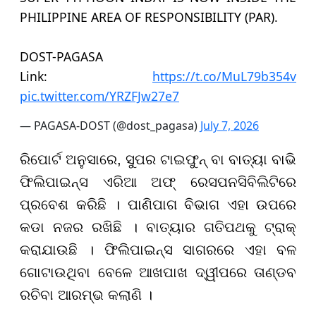
PHILIPPINE AREA OF RESPONSIBILITY (PAR).
DOST-PAGASA
Link:
https://t.co/MuL79b354v
pic.twitter.com/YRZFJw27e7
— PAGASA-DOST (@dost_pagasa)
July 7, 2026
ରିପୋର୍ଟ ଅନୁସାରେ, ସୁପର ଟାଇଫୁନ୍ ବା ବାତ୍ୟା ବାଭି
ଫିଲିପାଇନ୍ସ ଏରିଆ ଅଫ୍ ରେସପନସିବିଲିଟିରେ
ପ୍ରବେଶ କରିଛି । ପାଣିପାଗ ବିଭାଗ ଏହା ଉପରେ
କଡା ନଜର ରଖିଛି । ବାତ୍ୟାର ଗତିପଥକୁ ଟ୍ରାକ୍
କରାଯାଉଛି । ଫିଲିପାଇନ୍ସ ସାଗରରେ ଏହା ବଳ
ଗୋଟାଉଥିବା ବେଳେ ଆଖପାଖ ଦ୍ୱୀପରେ ତାଣ୍ଡବ
ରଚିବା ଆରମ୍ଭ କଲାଣି ।