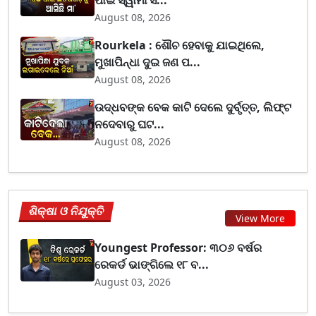
ପାଇଁ ସ୍ୱାମୀ ସ...
August 08, 2026
Rourkela : ଶୌଚ ହେବାକୁ ଯାଇଥିଲେ,
ମୁଖାପିନ୍ଧା ଦୁଇ ଜଣ ପ...
August 08, 2026
ଉଦ୍ଧବଙ୍କ ବେକ କାଟି ଦେଲେ ଦୁର୍ବୃତ୍ତ, ଲିଫ୍ଟ
ନଦେବାରୁ ଘଟ...
August 08, 2026
ଶିକ୍ଷା ଓ ନିଯୁକ୍ତି
View More
Youngest Professor: ୩୦୬ ବର୍ଷର
ରେକର୍ଡ ଭାଙ୍ଗିଲେ ୧୮ ବ...
August 03, 2026