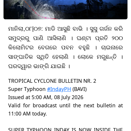
ମାନିଲା,
୦
୮
|
୦୭
: ମାଡି ଆସୁଛି ବାଭି । ସୁସୁ ଗର୍ଜନ କରି
ସମୁଦ୍ରରୁ ପାଣି ଆସିଲାଣି । ଘଣ୍ଟା ପ୍ରତି ୨୦୦
କିଲୋମିଟର ବେଗରେ ପବନ ବହୁଛି । ଚାଇନାରେ
ସାଙ୍ଘାତିକ ସ୍ଥିତି ହେଲାଣି । ଲୋକେ ମରୁଛନ୍ତି ।
ଘରଦ୍ୱାର ଭାଙ୍ଗି ଯାଇଛି ।
TROPICAL CYCLONE BULLETIN NR. 2
Super Typhoon
#IndayPH
(BAVI)
Issued at 5:00 AM, 08 July 2026
Valid for broadcast until the next bulletin at
11:00 AM today.
SUPER TYPHOON INDAY IS NOW INSIDE THE