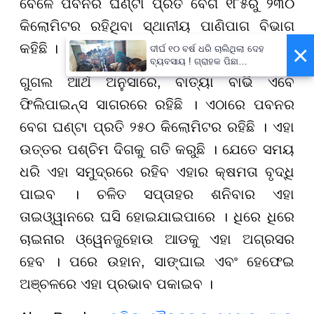
ବେଳେ ପବନର ଘଣ୍ଟା ପ୍ରତି ବେଗ ୧୮୫ରୁ ୨୩୦
କିଲୋମିଟର ରହିଥିବା ସ୍ଥାନୀୟ ପାଣିପାଗ ବିଭାଗ
×
କହିଛି ।
ଦୀର୍ଘ ୧୦ ବର୍ଷ ଧରି ଚାଲିଥିଲା ଦେହ
ବ୍ୟବସାୟ ! ଗ୍ରାହକ ପିଛା
ନିଆଯାଉଥିଲା ଅତିରିକ୍ତ ୫୦୦
ଗୁଗଲ ଆର୍ଥ ଅନୁସାରେ, ବାତ୍ୟା ବାଭି ଏବେ
ଟଙ୍କା !
ଫିଲିପାଇନ୍ସ ସାଗରରେ ରହିଛି । ଏଠାରେ ପବନର
ବେଗ ଘଣ୍ଟା ପ୍ରତି ୨୫୦ କିଲୋମିଟର ରହିଛି । ଏହା
ଉତ୍ତର ପଶ୍ଚିମ ଦିଗକୁ ଗତି କରୁଛି । ଯେତେ ସମୟ
ଧରି ଏହା ସମୁଦ୍ରରେ ରହିବ ଏହାର କ୍ଷମତା ବୃଦ୍ଧି
ପାଇବ । ଚଳିତ ସପ୍ତାହର ଶନିବାର ଏହା
ତାଇଓ୍ୱାନରେ ଘସି ହୋଇଯାଇପାରେ । ଧିରେ ଧିରେ
ଚାଇନାର ଓ୍ୱେନଜୁହୋଉ ଆଡକୁ ଏହା ଅଗ୍ରସର
ହେବ । ପରେ ଉହାନ, ସାଙ୍ଘାଇ ଏବଂ ହେଫେଇ
ଅଞ୍ଚଳରେ ଏହା ପ୍ରଭାବ ପକାଇବ ।