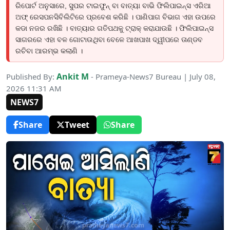
ରିପୋର୍ଟ ଅନୁସାରେ, ସୁପର ଟାଇଫୁନ୍ ବା ବାତ୍ୟା ବାଭି ଫିଲିପାଇନ୍ସ ଏରିଆ
ଅଫ୍ ରେସପନସିବିଲିଟିରେ ପ୍ରବେଶ କରିଛି । ପାଣିପାଗ ବିଭାଗ ଏହା ଉପରେ
କଡା ନଜର ରଖିଛି । ବାତ୍ୟାର ଗତିପଥକୁ ଟ୍ରାକ୍ କରାଯାଉଛି । ଫିଲିପାଇନ୍ସ
ସାଗରରେ ଏହା ବଳ ଗୋଟାଉଥିବା ବେଳେ ଆଖପାଖ ଦ୍ୱୀପରେ ତାଣ୍ଡବ
ରଚିବା ଆରମ୍ଭ କଲାଣି ।
Ankit M
Published By:
- Prameya-News7 Bureau | July 08,
2026 11:31 AM
NEWS7
Share
Tweet
Share