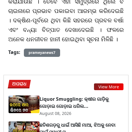
କରାଯାଉଛି । ତେବେ ଏହା ସମୁଦ୍ରରେ ଥିଲେ ବି
ଚାଇନାରେ ପ୍ରଭାବ ପକାଇବା ଆରମ୍ଭ କରିଦେଇଛି
। ଦକ୍ଷିଣ-ପୂର୍ବରେ ଥିବା କିଛି ସହରରେ ପ୍ରବଳ ବର୍ଷା
ଏବଂ ବନ୍ୟା ବିତ୍ପାତ ଦେଖାଦେଇଛି । ଫଳରେ
ଅନେକ ଧନଜୀବନ ହାନୀ ହୋଇଥିବା ସୂଚନା ମିଳିଛି ।
Tags:
prameyanews7
ଅପରାଧ
View More
Liquor Smuggling: କ୍ଷୀର ଗାଡ଼ିକୁ
ଗୋଡ଼ାଇ ଗୋଡ଼ାଇ ଧରିଲ...
August 08, 2026
ଛତିଶଗଡ଼ରୁ ଧାଇଁ ଆସିଛି ମାଆ, ଝିଅକୁ ନେବା