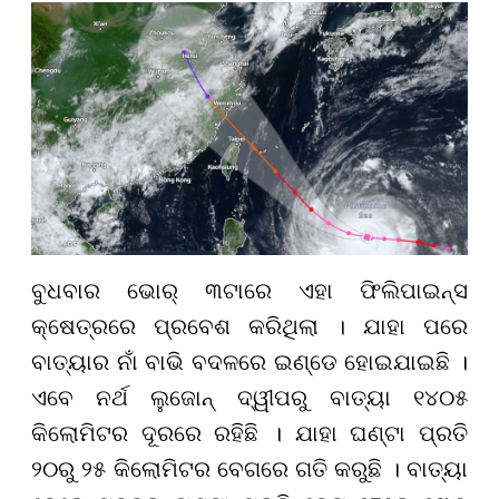
ବୁଧବାର ଭୋର୍ ୩ଟାରେ ଏହା ଫିଲିପାଇନ୍ସ
କ୍ଷେତ୍ରରେ ପ୍ରବେଶ କରିଥିଲା । ଯାହା ପରେ
ବାତ୍ୟାର ନାଁ ବାଭି ବଦଳରେ ଇଣ୍ଡେ ହୋଇଯାଇଛି ।
ଏବେ ନର୍ଥ ଲୁଜୋନ୍ ଦ୍ୱୀପରୁ ବାତ୍ୟା ୧୪୦୫
କିଲୋମିଟର ଦୂରରେ ରହିଛି । ଯାହା ଘଣ୍ଟା ପ୍ରତି
୨୦ରୁ ୨୫ କିଲୋମିଟର ବେଗରେ ଗତି କରୁଛି । ବାତ୍ୟା