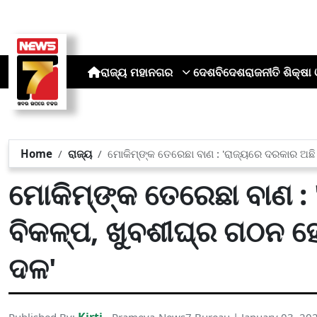
ରାଜ୍ୟ
ମହାନଗର
ଦେଶ
ବିଦେଶ
ରାଜନୀତି
ଶିକ୍ଷା 
Home
ରାଜ୍ୟ
ମୋକିମ୍‌ଙ୍କ ତେରେଛା ବାଣ : 'ରାଜ୍ୟରେ ଦରକାର ଅଛ
ମୋକିମ୍‌ଙ୍କ ତେରେଛା ବାଣ :
ବିକଳ୍ପ, ଖୁବଶୀଘ୍ର ଗଠନ ହ
ଦଳ'