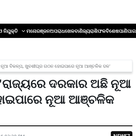
ଓ ନିଯୁକ୍ତି
ମନୋରଞ୍ଜନ
ଅପରାଧ
ଖେଳ
ବାଣିଜ୍ୟ
ରାଶିଫଳ
ବିଶେଷ
ପାଣିପାଗ
ି ନୂଆ ବିକଳ୍ପ, ଖୁବଶୀଘ୍ର ଗଠନ ହୋଇପାରେ ନୂଆ ଆଞ୍ଚଳିକ ଦଳ'
 'ରାଜ୍ୟରେ ଦରକାର ଅଛି ନୂଆ
ୋଇପାରେ ନୂଆ ଆଞ୍ଚଳିକ