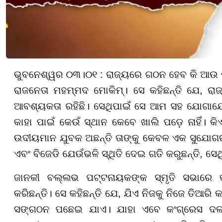
ଭୁବନେଶ୍ୱର ୦୩।୦୧ : ରାଜ୍ୟରେ ଗଠନ ହେବ କି ଆଉ କ
ରାଜନେତା ମହମ୍ମଦ ମୋକିମ୍। ସେ କହିଛନ୍ତି ଯେ, ର
ଆବଶ୍ୟକତା ରହିଛି। ସେଥିପାଇଁ ସେ ଆମ ସହ ଯୋଗାଯୋଗ
କାହା ପାଇଁ କେଉଁ ସ୍ଥାନ କେବେ ଖାଲି ପଡ଼େ ନାହିଁ। କି
ଉଦୀୟମାନ ଯୁବକ ଅଛନ୍ତି ତାଙ୍କୁ କେବଳ ଏକ ସୁଯୋଗର
ଏବଂ ବିଜେଡି ଯେଉଁଭଳି ସ୍ଥିତି ଦେଇ ଗତି କରୁଛନ୍ତି, ସ
ଜାନକୀ ବଲ୍ଲଭ ପଟ୍ଟନାୟକଙ୍କ ସ୍ମୃତି ସଭାରେ କଂ
କରିଛନ୍ତି। ସେ କହିଛନ୍ତି ଯେ, ଯିଏ ନିଜକୁ ନିଜେ ତିଆରି 
ସଙ୍ଗଠନ ପଛେଇ ଯାଏ। ଯାହା ଏବେ କଂଗ୍ରେସ ଦଳ