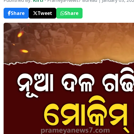
Kirti
Published By:
- Prameya-News7 Bureau | January 03, 20
Share
Tweet
Share