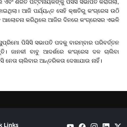
ଏବଂ ଶରତ ପଟ୍ଟନାୟକଙ୍କୁ ପିସିସି ସଭାପତି କରାଗଲା,
ା। ଆଜି ପର୍ଯ୍ୟନ୍ତ ସେହି କ୍ଷତିରୁ କଂଗ୍ରେସ ଉଠି
 ସହ ଆଲୋଚନା କରିଥିଲେ ଆଜିର ଦିନରେ କଂଗ୍ରେସର ଏଭଳି
ସୁପ୍ରିମୋ ପିସିସି ସଭାପତି ପଦକୁ ବାରମ୍ବାର ପରିବର୍ତ୍ତନ
ି। ଜାନକୀ ବାବୁ ଆଦର୍ଶରେ କଂଗ୍ରେସ ଦଳ ଚାଲିବା
 ନେତା ଚାଲିବାର ଆନ୍ତରିକତା ଦେଖାଯାଉ ନାହିଁ।
k Links
YouTube
Facebook
Instagram
Linkedin
Twitt