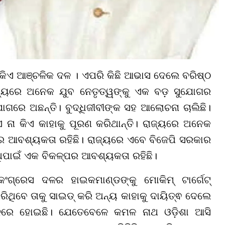
ିଏ ଆଞ୍ଚଳିକ ଦଳ । ଏପରି କିଛି ଆଭାସ ଦେଲେ ବରିଷ୍ଠ
ାଜ୍ୟରେ ଅନେକ ଯୁବ ନେତୃତ୍ୱଙ୍କୁ ଏକ ବଡ଼ ସୁଯୋଗର
ରେ ଅଛନ୍ତି। ବୁଦ୍ଧିଜୀବୀଙ୍କ ସହ ଆଲୋଚନା ଚାଲିଛି।
ଏ ନା କିଏ କାହାକୁ ପୂରଣ କରିଥାନ୍ତି। ରାଜ୍ୟରେ ଅନେକ
 ଆବଶ୍ୟକତା ରହିଛି। ରାଜ୍ୟରେ ଏବେ ବିଜେପି ସରକାର
େଥିପାଇଁ ଏକ ବିକଳ୍ପର ଆବଶ୍ୟକତା ରହିଛି।
ଗ୍ରେସ ଦଳର ହାଇକମାଣ୍ଡଙ୍କୁ ମୋକିମ୍ ଟାର୍ଗେଟ୍
କରିଥିବେ ତାକୁ ସାଇଡ୍ କରି ଅନ୍ୟ କାହାକୁ ଦାୟିତ୍ଵ ଦେଲେ
ରେ ହୋଇଛି। ଯେତେବେଳେ କମଳ ନାଥ ଓଡ଼ିଶା ଆସି