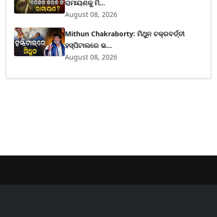
ରାମାୟଣକୁ ମି...
August 08, 2026
Mithun Chakraborty: ମିଥୁନ ଚକ୍ରବର୍ତ୍ତୀ
ହସ୍ପିଟାଲରେ ଭ...
August 08, 2026
er