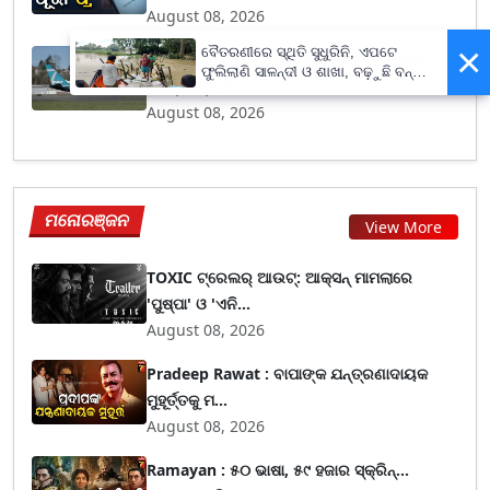
August 08, 2026
×
ବୈତରଣୀରେ ସ୍ଥିତି ସୁଧୁରିନି, ଏପଟେ
ବୋଇଂ ୭୩୭ Max ବିମାନରେ ମିଳିଲା ଫାଟ, ୪୭୧
ଫୁଲିଲାଣି ସାଳନ୍ଦୀ ଓ ଶାଖା, ବଢ଼ୁଛି ବନ୍ୟା
ଜେଟ୍ ଯାଞ୍ଚ ଲା...
ଭୟ
August 08, 2026
ମନୋରଞ୍ଜନ
View More
TOXIC ଟ୍ରେଲର୍ ଆଉଟ୍: ଆକ୍ସନ୍ ମାମଲାରେ
'ପୁଷ୍ପା' ଓ 'ଏନି...
August 08, 2026
Pradeep Rawat : ବାପାଙ୍କ ଯନ୍ତ୍ରଣାଦାୟକ
ମୁହୂର୍ତ୍ତକୁ ମ...
August 08, 2026
Ramayan : ୫୦ ଭାଷା, ୫୯ ହଜାର ସ୍କ୍ରିନ୍...