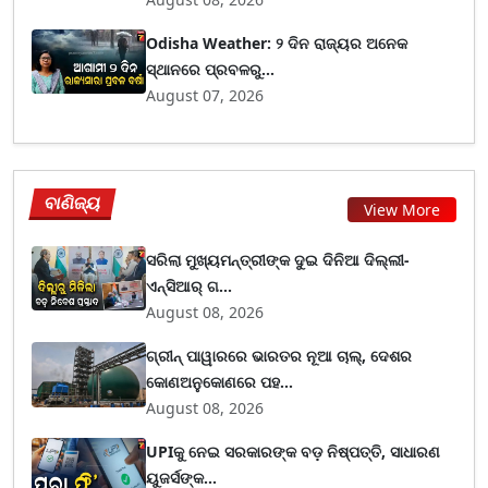
Odisha Weather: ୨ ଦିନ ରାଜ୍ୟର ଅନେକ
ସ୍ଥାନରେ ପ୍ରବଳରୁ...
August 07, 2026
ବାଣିଜ୍ୟ
View More
ସରିଲା ମୁଖ୍ୟମନ୍ତ୍ରୀଙ୍କ ଦୁଇ ଦିନିଆ ଦିଲ୍ଲୀ-
ଏନ୍‌ସିଆର୍ ଗ...
August 08, 2026
ଗ୍ରୀନ୍ ପାୱାରରେ ଭାରତର ନୂଆ ଚାଲ୍, ଦେଶର
କୋଣଅନୁକୋଣରେ ପହ...
August 08, 2026
UPIକୁ ନେଇ ସରକାରଙ୍କ ବଡ଼ ନିଷ୍ପତ୍ତି, ସାଧାରଣ
ୟୁଜର୍ସଙ୍କ...