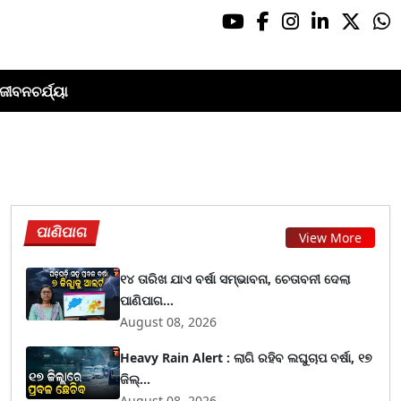
ଜୀବନଚର୍ଯ୍ୟା
ପାଣିପାଗ
View More
୧୪ ତାରିଖ ଯାଏ ବର୍ଷା ସମ୍ଭାବନା, ଚେତାବନୀ ଦେଲା
ପାଣିପାଗ...
August 08, 2026
Heavy Rain Alert : ଲାଗି ରହିବ ଲଘୁଚାପ ବର୍ଷା, ୧୭
ଜିଲ୍...
August 08, 2026