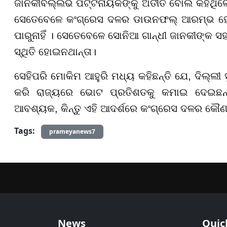
ଜାନକୀବଲ୍ଲଭ ପଟ୍ଟନାୟକଙ୍କୁ ଅତୀତ ବୋଲି କହିଥିଲେ 
ସେତେବେଳେ କଂଗ୍ରେସ ଦଳର ଡାଉନଫଲ୍ ଆରମ୍ଭ ହୋଇଥିଲ
ପାରୁନାହିଁ । ସେତେବେଳେ ସୋନିଆ ଗାନ୍ଧୀ ଜାନକୀଙ୍କ
ସ୍ଥିତି ହୋଇନଥାନ୍ତା।
ସେହିପରି ମୋକିମ ଆହୁରି ମଧ୍ୟ କହିଛନ୍ତି ଯେ, ଦିଲ୍ଲୀ 
କରି ରାଜ୍ୟରେ ଭୋଟ ପ୍ରତିଶତକୁ କମାଇ ଦେଇଛନ୍ତ
ଆବଶ୍ୟକ, କିନ୍ତୁ ଏହି ଆଦର୍ଶରେ କଂଗ୍ରେସ ଦଳର କୌଣସି
Tags:
prameyanews7
News
Quic