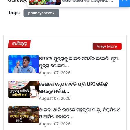
କରିବା ଦିଗରେ ବଡ଼ ପଦକ୍ଷେପ, ୪୨
ହଜାରରୁ ଅଧିକ ନିଯୁକ୍ତି ସୁଯୋଗ
Tags:
prameyanews7
ବାଣିଜ୍ୟ
View More
BRICS ମୁଦ୍ରାକୁ ଭାରତ ସମର୍ଥନ କରେନି: ନୂଆ
ମୁଦ୍ରା ଯୋଜନା...
August 07, 2026
ଦେଶରେ ବନ୍ଦ ହେବକି ଫ୍ରି UPI ସର୍ଭିସ୍?
ଜାଣନ୍ତୁ ମର୍ଚାଣ୍...
August 07, 2026
ଖାଇବା ଥାଳି ଉପରେ ମହଙ୍ଗା ମାଡ଼, ନିରାମିଷ୪
ଓ ଆମିଷ ଭୋଜନ...
August 07, 2026