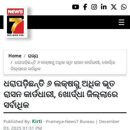
☰
Home
ରାଜ୍ୟ
ଧରାପଡ଼ିଛନ୍ତି ୬ ଲକ୍ଷରୁ ଅଧିକ ଭୂତ ରାସନ କାର୍ଡଧାରୀ, ଖୋର୍ଦ୍ଧା
ଜିଲ୍ଲାରେ ସର୍ବାଧିକ
ଧରାପଡ଼ିଛନ୍ତି ୬ ଲକ୍ଷରୁ ଅଧିକ ଭୂତ
ରାସନ କାର୍ଡଧାରୀ, ଖୋର୍ଦ୍ଧା ଜିଲ୍ଲାରେ
ସର୍ବାଧିକ
Kirti
Published By:
- Prameya-News7 Bureau | December
03, 2025 01:31 PM