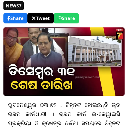
NEWS7
Share
Tweet
Share
ଭୁବନେଶ୍ୱର ୦୩।୧୨ : ଚିହ୍ନଟ ହୋଇଛନ୍ତି ଭୂତ
ରାସନ କାର୍ଡଧାରୀ । ରାସନ କାର୍ଡ ଇ-କେୱାଇସି
ପ୍ରକ୍ରିୟା ଓ କ୍ଷେତ୍ର ତର୍ଜମା ସମୟରେ ଚିହ୍ନଟ