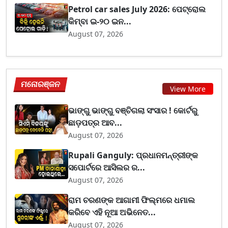
Petrol car sales July 2026: ପେଟ୍ରୋଲ
କିମ୍ବା ଇ-୨୦ ଇନ...
August 07, 2026
ମନୋରଞ୍ଜନ
View More
ଭାଙ୍ଗୁ ଭାଙ୍ଗୁ ବଞ୍ଚିଗଲା ସଂସାର ! କୋର୍ଟରୁ
ଛାଡ଼ପତ୍ର ଆବ...
August 07, 2026
Rupali Ganguly: ପ୍ରଧାନମନ୍ତ୍ରୀଙ୍କ
ସପୋର୍ଟରେ ଆସିଲର ର...
August 07, 2026
ରାମ ଚରଣଙ୍କ ଆଗାମୀ ଫିଲ୍ମରେ ଧମାଲ
କରିବେ ଏହି ନୂଆ ଅଭିନେତ...
August 07, 2026