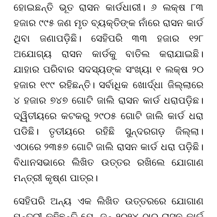
ହୋଇଛନ୍ତି ଭୂତ ରାସନ କାର୍ଡଧାରୀ। ୬ ଲକ୍ଷ ୮୩
ହଜାର ୯୯୫ ଜଣ ମୃତ ବ୍ୟକ୍ତିଙ୍କ ନାଁରେ ରାସନ କାର୍ଡ
ଥିବା ଜଣାପଡ଼ିଛି। ସେହିପରି ୩୩ ହଜାର ୧୨୮
ଅଯୋଗ୍ୟ ରାସନ କାର୍ଡକୁ ବାତିଲ କରାଯାଇଛି।
ଯାହାର ପରିବାର ସଦସ୍ୟଙ୍କ ସଂଖ୍ୟା ୧ ଲକ୍ଷ ୨୦
ହଜାର ୧୯୯ ରହିଛନ୍ତି। ସର୍ବାଧିକ ଖୋର୍ଦ୍ଧା ଜିଲ୍ଲାରେ
୪ ହଜାର ୭୪୭ ଗୋଟି ଜାଲି ରାସନ କାର୍ଡ ଧରାପଡ଼ିଛ।
ଦ୍ୱିତୀୟରେ କଟକରୁ ୨୯୦୫ ଗୋଟି ଜାଲି କାର୍ଡ ଧରା
ପଡିଛି। ତୃତୀୟରେ ରହିଛି ସୁନ୍ଦରଗଡ଼ ଜିଲ୍ଲା।
ଏଠାରେ ୨୩୫୭ ଗୋଟି ଜାଲି ରାସନ କାର୍ଡ ଧରା ପଡ଼ିଛି।
ବିଧାନସଭାରେ ଲିଖିତ ଉତ୍ତର ରଖିଲେ ଯୋଗାଣ
ମନ୍ତ୍ରୀ କୃଷ୍ଣ ପାତ୍ର।
ସେହିପରି ଅନ୍ୟ ଏକ ଲିଖିତ ଉତ୍ତରରେ ଯୋଗାଣ
ମନ୍ତ୍ରୀ କହିଛନ୍ତି ଯେ, ଜୁନ୍ ୨୦୨୪ ଠାରୁ ରାସନ କାର୍ଡ଼