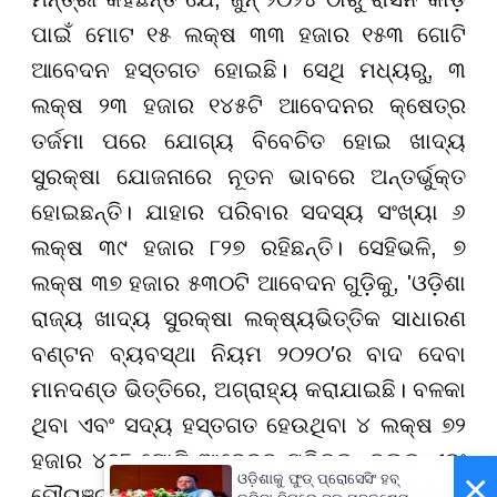
ପାଇଁ ମୋଟ ୧୫ ଲକ୍ଷ ୩୩ ହଜାର ୧୫୩ ଗୋଟି
ଆବେଦନ ହସ୍ତଗତ ହୋଇଛି। ସେଥି ମଧ୍ୟରୁ, ୩
ଲକ୍ଷ ୨୩ ହଜାର ୧୪୫ଟି ଆବେଦନର କ୍ଷେତ୍ର
ତର୍ଜମା ପରେ ଯୋଗ୍ୟ ବିବେଚିତ ହୋଇ ଖାଦ୍ୟ
ସୁରକ୍ଷା ଯୋଜନାରେ ନୂତନ ଭାବରେ ଅନ୍ତର୍ଭୁକ୍ତ
ହୋଇଛନ୍ତି। ଯାହାର ପରିବାର ସଦସ୍ୟ ସଂଖ୍ୟା ୬
ଲକ୍ଷ ୩୯ ହଜାର ୮୨୭ ରହିଛନ୍ତି। ସେହିଭଳି, ୭
ଲକ୍ଷ ୩୭ ହଜାର ୫୩୦ଟି ଆବେଦନ ଗୁଡ଼ିକୁ, 'ଓଡ଼ିଶା
ରାଜ୍ୟ ଖାଦ୍ୟ ସୁରକ୍ଷା ଲକ୍ଷ୍ୟଭିତ୍ତିକ ସାଧାରଣ
ବଣ୍ଟନ ବ୍ୟବସ୍ଥା ନିୟମ ୨୦୨୦′ର ବାଦ ଦେବା
ମାନଦଣ୍ଡ ଭିତ୍ତିରେ, ଅଗ୍ରାହ୍ୟ କରାଯାଇଛି। ବଳକା
ଥିବା ଏବଂ ସଦ୍ୟ ହସ୍ତଗତ ହେଉଥିବା ୪ ଲକ୍ଷ ୭୨
ହଜାର ୪୭୮ ଗୋଟି ଆବେଦନ ଗୁଡ଼ିକର, ବ୍ଲକ ଏବଂ
×
ଓଡ଼ିଶାକୁ ଫୁଡ୍ ପ୍ରୋସେସିଂ ହବ୍
ପୌରାଞ୍ଚଳ ସ୍ତରରେ କ୍ଷେତ୍ରରେ ତର୍ଜମା ଚାଲିଛି।