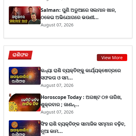
Salman: ପୁଣି ଅଡୁଆରେ ସଲମାନ ଖାନ,
ଠକେଇ ଅଭିଯୋଗରେ ଭଉଣୀ...
August 07, 2026
ରାଶିଫଳ
View More
କନ୍ୟା ରାଶି ବ୍ୟକ୍ତିଙ୍କୁ କାର୍ଯ୍ୟକ୍ଷେତ୍ରରେ
ସଫଳତା ଓ ସମ...
August 07, 2026
Horoscope Today : ଅଗଷ୍ଟ ୦୭ ତାରିଖ,
ଶୁକ୍ରବାର ; ଜାଣନ୍...
August 07, 2026
ସିଂହ ରାଶି ବ୍ୟକ୍ତିଙ୍କ ସାମାଜିକ ସମ୍ମାନ ବଢ଼ିବ,
ନୂଆ କାମ...