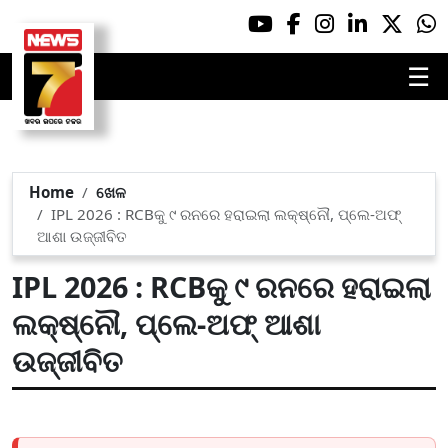
☰
Home
ଖେଳ
IPL 2026 : RCBକୁ ୯ ରନରେ ହରାଇଲା ଲକ୍ଷ୍ନୌ, ପ୍ଲେ-ଅଫ୍
ଆଶା ଉଜ୍ଜୀବିତ
IPL 2026 : RCBକୁ ୯ ରନରେ ହରାଇଲା
ଲକ୍ଷ୍ନୌ, ପ୍ଲେ-ଅଫ୍ ଆଶା
ଉଜ୍ଜୀବିତ