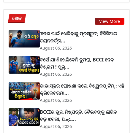
ଖେଳ
View More
‘ଦେଶ ପାଇଁ ଖେଳିବାକୁ ପ୍ରସ୍ତୁତ’; ବିସିସିଆଇ
ଚୟନକର୍ତ୍ତା...
August 06, 2026
ବର୍ଷେ ଯାଏଁ ଖେଳିବେନି ବୁମରା, BCCI ଦେବ
ବିଶ୍ରାମ ! ପୂର୍...
August 06, 2026
ଗାଭାସ୍କର ଘୋଷଣା କଲେ ବିଶ୍ୱକପ୍ ଟିମ୍ : ଏହି
କ୍ରିକେଟରମା...
August 06, 2026
BCCIର ଭୁଲ ନିଷ୍ପତ୍ତି, ବୈଭବଙ୍କୁ ଲାଗିବ
ବଡ଼ ଝଟକା, ଅନ୍ଧ...
August 06, 2026