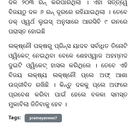
ଦଳ ୨୦୩ ରନ୍ କରିପାରିଥିଲା । ଏହା ସତ୍ତ୍ୱେ
ବିଜୟଠୁ ଦଳ ୬ ରନ୍ ଦୂରରେ ରହିଯାଇଥିଲା । ତେବେ
ଡକ୍ ଓ୍ୱର୍ଥ ଲୁଇସ୍ ଅନୁସାରେ ଆରସିବି ୯ ରନରେ
ପରାସ୍ତ ହୋଇଛି
ଲକ୍ଷ୍ନୌ ପକ୍ଷରୁ ପ୍ରିନ୍ସ ୟାଦବ ସର୍ବାଧିତ ତିନୋଟି
ଓ୍ୱିକେଟ୍ ନେଇଥିବା ବେଳେ ଶେହଓ୍ୱାଜ ଅହମ୍ମଦ
ଦୁଇଟି ଓ୍ୱିକେଟ୍ ହାସଲ କରିଥିଲେ । ତେବେ ଏହି
ବିଜୟ ଲକ୍ଷ୍ୟ ଲକ୍ଷ୍ନୌ ପ୍ଲେ ଅଫ୍ ଆଶା
ଉଜ୍ଜୀବିତ ରଖିଛି । କିନ୍ତୁ ଦଳକୁ ପ୍ଲେ ଅଫରେ
ପ୍ରବେଶ କରିବା ପାଇଁ ହେଲେ ବଳକା ସମସ୍ତ
ମୁକାବିଲା ଜିତିବାକୁ ହେବ ।
Tags:
prameyanews7