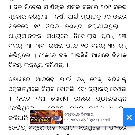
। ଦଳ ମିଚେଲ ମାର୍ଶଙ୍କ ଶତକ ବଳରେ ୨୦୯ ରନର
ସ୍କୋର କରିଥିଲା । ବର୍ଷା ପାଇଁ ମ୍ୟାଚକୁ ୨୦ ଓଭର
ବଦଳରେ ୧୯ ଓଭର ବିଶିଷ୍ଟ କରାଯାଇଥିଲା ।
ଅନ୍ୟମାନଙ୍କ ମଧ୍ୟରେ ନିକୋଲାସ ପୂରନ୍ ୨୩
ବଲରୁ ୩୮ ଏବଂ ଋଷଭ ପନ୍ତ ୧୦ ବଲରୁ ୩୨ ରନ୍
କରିଥିଲେ । ଫଳରେ ଦଳ ଆରସିବି ଆଗରେ ବିଶାଳ
ବିଜୟ ଲକ୍ଷ୍ୟ ରଖିଥିଲା ।
ଜବାବରେ ଆରସିବି ପାଇଁ ରନ୍ ଚେଜ୍ କରିବାକୁ
ଓହ୍ଲାଇଥିଲେ ବିରାଟ କୋହଲି ଏବଂ ଜ୍ୟାକବ୍ ବେଥଲ
। ବିରାଟ ବିନା କୌଣସି ରନରେ ପ୍ୟାଭିଲିୟନ
ଫେରିଥିଲେ । ବେଥଲ ମଧ୍ୟ ମାତ୍ର ୪ ରନ୍
×
ହସ୍ତତନ୍ତ ଦିବସରେ
କରିପାରିଥିଲେ । କିନ୍ତୁ ରଜତ ପାଟିଦାର ଏବଂ ଟିମ୍
ପ୍ରଧାନମନ୍ତ୍ରୀଙ୍କ ସ୍ବଦେଶୀ
ବାର୍ତ୍ତା, ଗର୍ବର ସହ ପାଳନ କରିବାକୁ
ଡେଭିଡ୍ ବିସ୍ଫୋରକ ବ୍ୟାଟିଂ କରିଥିଲେ । ଫଳରେ
ଆହ୍ବାନ