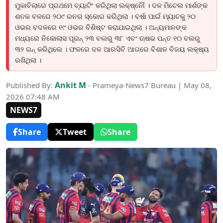
ମୁକାବିଲାରେ ପ୍ରଥମେ ବ୍ୟାଟିଂ କରିଥିଲା ଲକ୍ଷ୍ନୌ । ଦଳ ମିଚେଲ ମାର୍ଶଙ୍କ
ଶତକ ବଳରେ ୨୦୯ ରନର ସ୍କୋର କରିଥିଲା । ବର୍ଷା ପାଇଁ ମ୍ୟାଚକୁ ୨୦
ଓଭର ବଦଳରେ ୧୯ ଓଭର ବିଶିଷ୍ଟ କରାଯାଇଥିଲା । ଅନ୍ୟମାନଙ୍କ
ମଧ୍ୟରେ ନିକୋଲାସ ପୂରନ୍ ୨୩ ବଲରୁ ୩୮ ଏବଂ ଋଷଭ ପନ୍ତ ୧୦ ବଲରୁ
୩୨ ରନ୍ କରିଥିଲେ । ଫଳରେ ଦଳ ଆରସିବି ଆଗରେ ବିଶାଳ ବିଜୟ ଲକ୍ଷ୍ୟ
ରଖିଥିଲା ।
Ankit M
Published By:
- Prameya-News7 Bureau | May 08,
2026 07:48 AM
NEWS7
Share
Tweet
Share