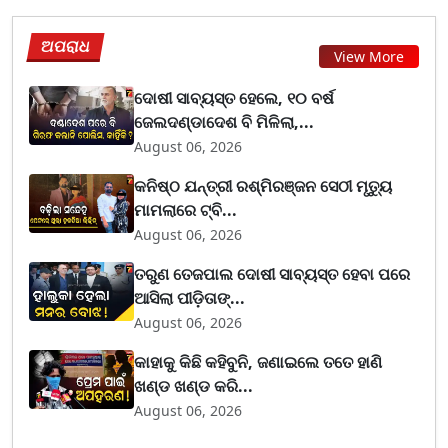
ଅପରାଧ
View More
ଦୋଷୀ ସାବ୍ୟସ୍ତ ହେଲେ, ୧୦ ବର୍ଷ
ଜେଲଦଣ୍ଡାଦେଶ ବି ମିଳିଲା,...
August 06, 2026
କନିଷ୍ଠ ଯନ୍ତ୍ରୀ ରଶ୍ମିରଞ୍ଜନ ସେଠୀ ମୃତ୍ୟୁ
ମାମଲାରେ ଟ୍ବି...
August 06, 2026
ତରୁଣ ତେଜପାଲ ଦୋଷୀ ସାବ୍ୟସ୍ତ ହେବା ପରେ
ଆସିଲା ପୀଡ଼ିତାଙ୍...
August 06, 2026
କାହାକୁ କିଛି କହିବୁନି, ଜଣାଇଲେ ତତେ ହାଣି
ଖଣ୍ଡ ଖଣ୍ଡ କରି...
August 06, 2026