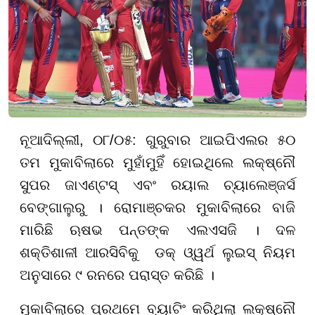
ନୂଆଦିଲ୍ଲୀ, ୦
୮​​​​​​​
/୦୫: ଗୁରୁବାର ଆଇପିଏଲର ୫୦
ତମ ମୁକାବିଲାରେ ମୁହାଁମୁହିଁ ହୋଇଥିଲେ ଲକ୍ଷ୍ନୌ
ସୁପର ଜାଏଣ୍ଟସ୍ ଏବଂ ରୟାଲ ଚ୍ୟାଲେଞ୍ଜର୍ସ
ବେଙ୍ଗାଲୁରୁ । ରୋମାଞ୍ଚକର ମୁକାବିଲାରେ ବାଜି
ମାରିଛି ଋଷଭ ପନ୍ତଙ୍କ ଏଲଏସଜି । ଦଳ
ଶକ୍ତିଶାଳୀ ଆରସିବିକୁ ଡକ୍ ଓ୍ୱର୍ଥ ଲୁଇସ୍ ନିୟମ
ଅନୁସାରେ ୯ ରନରେ ପରାସ୍ତ କରିଛି ।
ମୁକାବିଲାରେ ପ୍ରଥମେ ବ୍ୟାଟିଂ କରିଥିଲା ଲକ୍ଷ୍ନୌ